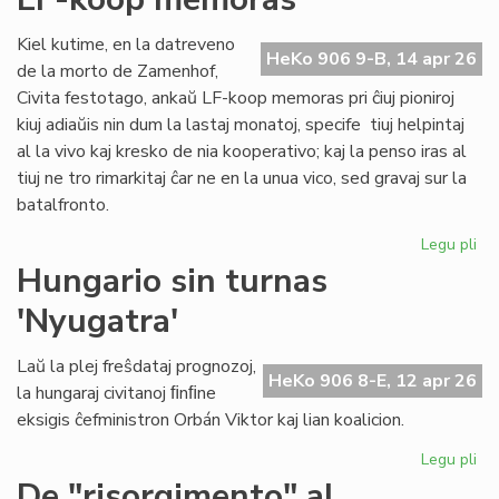
ĉiu
ofi
Kiel kutime, en la datreveno
HeKo 906 9-B, 14 apr 26
de la morto de Zamenhof,
Civita festotago, ankaŭ LF-koop memoras pri ĉiuj pioniroj
kiuj adiaŭis nin dum la lastaj monatoj, specife tiuj helpintaj
al la vivo kaj kresko de nia kooperativo; kaj la penso iras al
tiuj ne tro rimarkitaj ĉar ne en la unua vico, sed gravaj sur la
batalfronto.
Legu pli
pri
Ta
Hungario sin turnas
de
'Nyugatra'
ĉiuj
pio
20
Laŭ la plej freŝdataj prognozoj,
HeKo 906 8-E, 12 apr 26
-
la hungaraj civitanoj ﬁnﬁne
LF-
eksigis ĉefministron Orbán Viktor kaj lian koalicion.
ko
me
Legu pli
pri
Hu
De "risorgimento" al