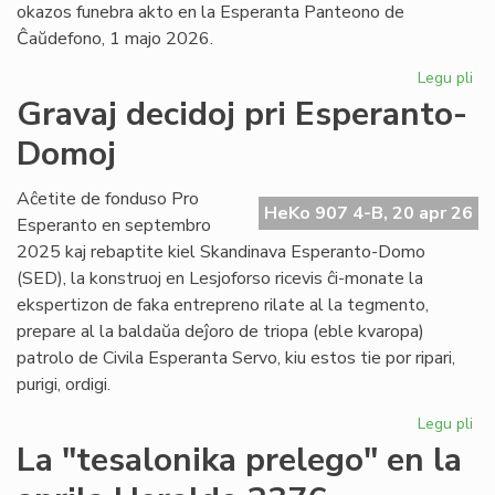
okazos funebra akto en la Esperanta Panteono de
Ĉaŭdefono, 1 majo 2026.
Legu pli
pri
La
Gravaj decidoj pri Esperanto-
es
Domoj
po
fu
pr
Aĉetite de fonduso Pro
HeKo 907 4-B, 20 apr 26
Ber
Esperanto en septembro
Ni
2025 kaj rebaptite kiel Skandinava Esperanto-Domo
(SED), la konstruoj en Lesjoforso ricevis ĉi-monate la
ekspertizon de faka entrepreno rilate al la tegmento,
prepare al la baldaŭa deĵoro de triopa (eble kvaropa)
patrolo de Civila Esperanta Servo, kiu estos tie por ripari,
purigi, ordigi.
Legu pli
pri
Gr
La "tesalonika prelego" en la
dec
pri