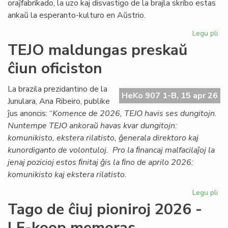
oraĵfabrikado, la uzo kaj disvastigo de la brajla skribo estas
ankaŭ la esperanto-kulturo en Aŭstrio.
Legu pli
pri
Ag
TEJO maldungas preskaŭ
pri
ĉiun oficiston
la
es
kul
La brazila prezidantino de la
HeKo 907 1-B, 15 apr 26
en
Junulara, Ana Ribeiro, publike
Aŭs
ĵus anoncis: “
Komence de 2026, TEJO havis ses dungitojn.
Nuntempe TEJO ankoraŭ havas kvar dungitojn:
komunikisto, ekstera rilatisto, ĝenerala direktoro kaj
kunordiganto de volontuloj. Pro la ﬁnancaj malfacilaĵoj la
jenaj pozicioj estos ﬁnitaj ĝis la ﬁno de aprilo 2026:
komunikisto kaj ekstera rilatisto.
Legu pli
pri
TE
Tago de ĉiuj pioniroj 2026 -
ma
LF-koop memoras
pr