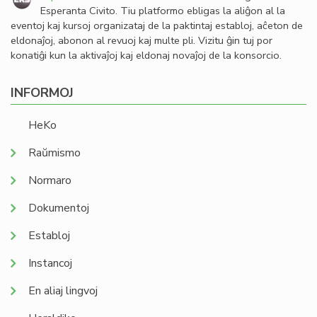
Esperanta Civito. Tiu platformo ebligas la aliĝon al la
eventoj kaj kursoj organizataj de la paktintaj establoj, aĉeton de
eldonaĵoj, abonon al revuoj kaj multe pli. Vizitu ĝin tuj por
konatiĝi kun la aktivaĵoj kaj eldonaj novaĵoj de la konsorcio.
INFORMOJ
HeKo
Raŭmismo
Normaro
Dokumentoj
Establoj
Instancoj
En aliaj lingvoj