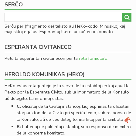
SERĈO
al
he
Serĉu per (fragmento de) teksto aŭ HeKo-kodo. Minuskloj kaj
majuskloj egalas. Esperantaj literoj ankaŭ en x-formato.
ESPERANTA CIVITANECO
Petu la esperantan civitanecon per la
reta formularo
.
HEROLDO KOMUNIKAS (HEKO)
HeKo estas retagentejo je la servo de la establoj en kaj apud la
Pakto por la Esperanta Civito, sub la imprimaturo de la Konsulo
aŭ delegito. La informoj estas:
C:
oﬁcialaj de la Civitaj instancoj, kiuj esprimas la oﬁcialan
starpunkton de la Civito pri specifa temo, sub responso de
la Konsulo, aŭ de ties delegito, markitaj per la simbolo
.
B:
bultenaj de paktintaj establoj, sub responso de membro
de la koncerna komitato.