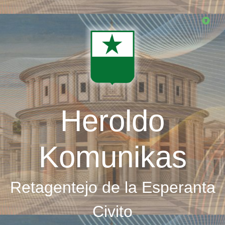
Skip
to
main
content
Heroldo
Komunikas
Retagentejo de la Esperanta
Civito