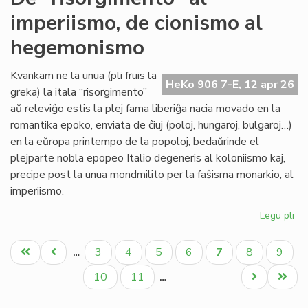
sin
imperiismo, de cionismo al
tu
'Ny
hegemonismo
Kvankam ne la unua (pli fruis la
HeKo 906 7-E, 12 apr 26
greka) la itala “risorgimento”
aŭ releviĝo estis la plej fama liberiĝa nacia movado en la
romantika epoko, enviata de ĉiuj (poloj, hungaroj, bulgaroj…)
en la eŭropa printempo de la popoloj; bedaŭrinde el
plejparte nobla epopeo Italio degeneris al koloniismo kaj,
precipe post la unua mondmilito per la faŝisma monarkio, al
imperiismo.
Legu pli
pri
De
Pagination
"ri
Unua
Antaŭa
Paĝo
Paĝo
Paĝo
Paĝo
Aktuala
Paĝo
Paĝo
3
4
5
6
7
8
9
…
al
paĝo
paĝo
paĝo
imp
Paĝo
Paĝo
Next
Last
10
11
…
de
page
page
ci