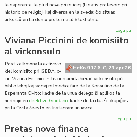
Lib
la esperanta, la plurlingva pri religioj (li estis profesoro pri
historio de religioj) kaj diversa en la sveda; ĉio situas
ankoraŭ en lia domo proksime al Stokholmo.
Legu pli
pri
Re
Viviana Piccinini de komisiito
en
al vickonsulo
Sv
la
bib
Post kelkmonata aktiveco
HeKo 907 6-C, 23 apr 26
de
kiel komisiito pri ISEBA, c-
c-
ino Viviana Piccinini estis nomumita hieraŭ vickonsulo pri
an
bibliotekoj kaj sociaj retmedioj fare de la Konsulino de la
Ni
Esperanta Civito: kadre de la unua delego ŝi aplikos la
normojn en
direktivo Giordano
, kadre de la dua ŝi okupiĝos
pri la Civita ĉeesto en Instagram unuavice.
Legu pli
pri
Vi
Pretas nova financa
Pic