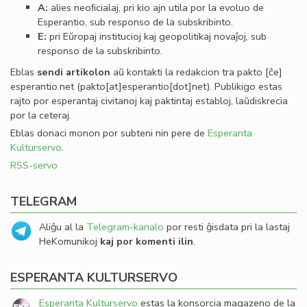
A:
alies neoﬁcialaj, pri kio ajn utila por la evoluo de
Esperantio, sub responso de la subskribinto.
E:
pri Eŭropaj institucioj kaj geopolitikaj novaĵoj, sub
responso de la subskribinto.
Eblas
sendi
artikolon
aŭ kontakti la redakcion tra
pakto
[ĉe]
esperantio
.
net
(pakto[at]esperantio[dot]net)
. Publikigo estas
rajto por esperantaj civitanoj kaj paktintaj establoj, laŭdiskrecia
por la ceteraj.
Eblas donaci monon por subteni nin pere de
Esperanta
Kulturservo
.
RSS-servo
TELEGRAM
Aliĝu al la
Telegram-kanalo
por resti ĝisdata pri la lastaj
HeKomunikoj
kaj por komenti ilin
.
ESPERANTA KULTURSERVO
Esperanta Kulturservo
estas la konsorcia magazeno de la