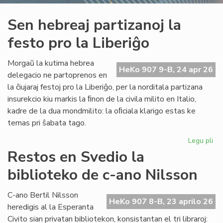
Sen hebreaj partizanoj la
festo pro la Liberiĝo
Morgaŭ la kutima hebrea
HeKo 907 9-B, 24 apr 26
delegacio ne partoprenos en
la ĉiujaraj festoj pro la Liberiĝo, per la norditala partizana
insurekcio kiu markis la ﬁnon de la civila milito en Italio,
kadre de la dua mondmilito: la oﬁciala klarigo estas ke
temas pri ŝabata tago.
Legu pli
pri
Se
Restos en Svedio la
he
biblioteko de c-ano Nilsson
par
la
fes
C-ano Bertil Nilsson
HeKo 907 8-B, 23 aprilo 26
pr
heredigis al la Esperanta
la
Civito sian privatan bibliotekon, konsistantan el tri libraroj: