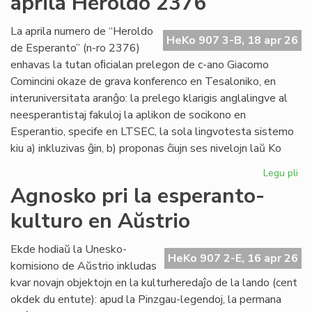
aprila Heroldo 2376
Es
Do
La aprila numero de “Heroldo
HeKo 907 3-B, 18 apr 26
de Esperanto” (n-ro 2376)
enhavas la tutan oﬁcialan prelegon de c-ano Giacomo
Comincini okaze de grava konferenco en Tesaloniko, en
interuniversitata aranĝo: la prelego klarigis anglalingve al
neesperantistaj fakuloj la aplikon de socikono en
Esperantio, specife en LTSEC, la sola lingvotesta sistemo
kiu a) inkluzivas ĝin, b) proponas ĉiujn ses nivelojn laŭ Ko
Legu pli
pri
La
Agnosko pri la esperanto-
"te
kulturo en Aŭstrio
pr
en
la
Ekde hodiaŭ la Unesko-
HeKo 907 2-E, 16 apr 26
apr
komisiono de Aŭstrio inkludas
He
kvar novajn objektojn en la kulturheredaĵo de la lando (cent
23
okdek du entute): apud la Pinzgau-legendoj, la permana