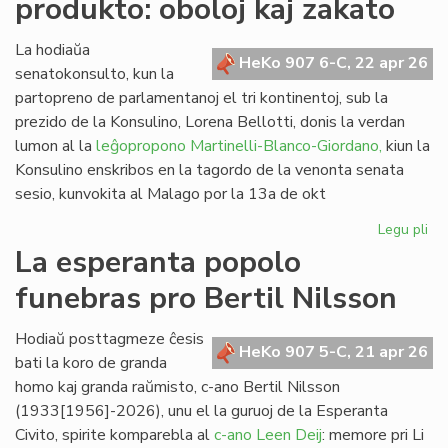
produkto: oboloj kaj zakato
de
kom
al
La hodiaŭa
HeKo 907 6-C, 22 apr 26
vi
senatokonsulto, kun la
partopreno de parlamentanoj el tri kontinentoj, sub la
prezido de la Konsulino, Lorena Bellotti, donis la verdan
lumon al la
leĝopropono Martinelli-Blanco-Giordano,
kiun la
Konsulino enskribos en la tagordo de la venonta senata
sesio, kunvokita al Malago por la 13a de okt
Legu pli
pri
Pr
La esperanta popolo
no
funebras pro Bertil Nilsson
fi
pro
obo
Hodiaŭ posttagmeze ĉesis
HeKo 907 5-C, 21 apr 26
kaj
bati la koro de granda
za
homo kaj granda raŭmisto, c-ano Bertil Nilsson
(1933[1956]-2026), unu el la guruoj de la Esperanta
Civito, spirite komparebla al
c-ano Leen Deij
: memore pri Li