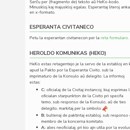
Serĉu per (fragmento de) teksto aŭ HeKo-kodo.
Minuskloj kaj majuskloj egalas. Esperantaj literoj ank
en x-formato.
ESPERANTA CIVITANECO
Petu la esperantan civitanecon per la
reta formularo
.
HEROLDO KOMUNIKAS (HEKO)
HeKo estas retagentejo je la servo de la establoj en 
apud la Pakto por la Esperanta Civito, sub la
imprimaturo de la Konsulo aŭ delegito. La informoj
estas:
C:
oﬁcialaj de la Civitaj instancoj, kiuj esprimas 
oﬁcialan starpunkton de la Civito pri specifa
temo, sub responso de la Konsulo, aŭ de ties
delegito, markitaj per la simbolo
.
B:
bultenaj de paktintaj establoj, sub responso
membro de la koncerna komitato.
A:
alies neoﬁcialaj, pri kio ajn utila por la evolu