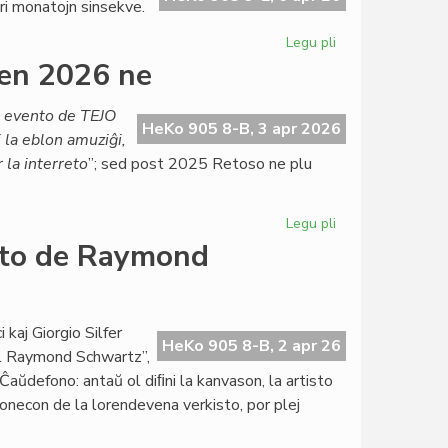
ri monatojn sinsekve.
dieto
por
Legu pli
pri
British
Labori
en 2026 ne
Council
ĉe
TEJO?
a evento de TEJO
Nur
HeKo 905 8-B, 3 apr 2026
j la eblon amuziĝi,
se
 la interreto
”; sed post 2025 Retoso ne plu
la
armeo
permesas
Legu pli
pri
Ĉu
onto de Raymond
Retoso
mortis?
Almenaŭ
en
kaj Giorgio Silfer
HeKo 905 8-B, 2 apr 26
2026
al Raymond Schwartz”,
ne
aŭdefono: antaŭ ol diﬁni la kanvason, la artisto
sonecon de la lorendevena verkisto, por plej