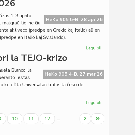
2026
Nacioj
proksimas
ŭzas 1-8 aprilo
al
HeKo 905 5-B, 28 apr 26
 malgraŭ tio, ne ĉiu
bankroto
ta aktiveco (precipe en Grekio kaj Italio) aŭ en
recipe en Italio kaj Svislando).
Legu pli
pri
Konsorcia
ri la TEJO-krizo
paŭzo
1-
nuela Blanco, la
8
HeKo 905 4-B, 27 mar 26
peranto” estas
aprilo
sko ke eĉ la Universalan trafos la ĉeso de
2026
Legu pli
pri
Heroldo
de
la
Paĝo
Paĝo
Paĝo
Paĝo
Next
Last
9
10
11
12
…
Esperanto
page
page
2375
pri