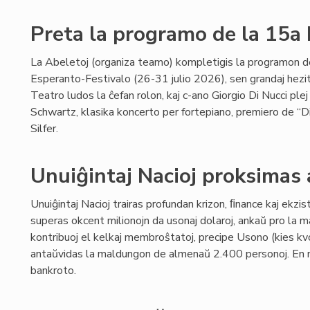
Preta la programo de la 15a
La Abeletoj (organiza teamo) kompletigis la programon d
Esperanto-Festivalo (26-31 julio 2026), sen grandaj hezi
Teatro ludos la ĉefan rolon, kaj c-ano Giorgio Di Nucci p
Schwartz, klasika koncerto per fortepiano, premiero de “D
Silfer.
Unuiĝintaj Nacioj proksimas 
Unuiĝintaj Nacioj trairas profundan krizon, ﬁnance kaj ekzis
superas okcent milionojn da usonaj dolaroj, ankaŭ pro la m
kontribuoj el kelkaj membroŝtatoj, precipe Usono (kies kvo
antaŭvidas la maldungon de almenaŭ 2.400 personoj. En 
bankroto.