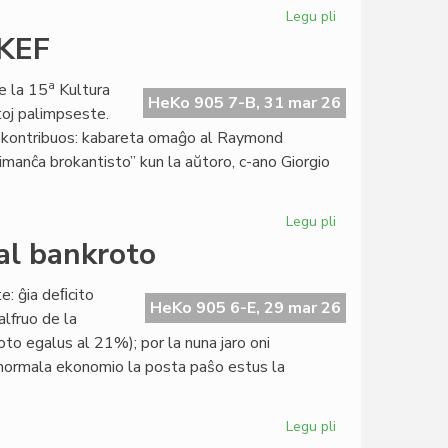
Legu pli
pri
Giorgio
 KEF
Di
Nucci,
a
e la 15
Kultura
interpretonto
HeKo 905 7-B, 31 mar 26
toj palimpseste.
de
lej kontribuos: kabareta omaĝo al Raymond
Raymond
imanĉa brokantisto” kun la aŭtoro, c-ano Giorgio
Schwartz
Legu pli
pri
Preta
al bankroto
la
programo
te: ĝia deﬁcito
de
HeKo 905 6-E, 29 mar 26
alfruo de la
la
to egalus al 21%); por la nuna jaro oni
15a
normala ekonomio la posta paŝo estus la
KEF
Legu pli
pri
Unuiĝintaj