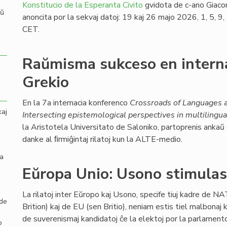
Konstitucio de la Esperanta Civito
gvidota de c-ano Giaco
aŭ
anoncita por la sekvaj datoj: 19 kaj 26 majo 2026, 1, 5, 
CET.
Raŭmisma sukceso en intern
Grekio
En la 7a internacia konferenco
Crossroads of Languages a
kaj
Intersecting epistemological perspectives in multilingua
la Aristotela Universitato de Saloniko, partoprenis ankaŭ
danke al ﬁrmiĝintaj rilatoj kun la ALTE-medio.
la
Eŭropa Unio: Usono stimulas 
La rilatoj inter Eŭropo kaj Usono, specife tiuj kadre de NA
 de
Brition) kaj de EU (sen Britio), neniam estis tiel malbonaj k
de suverenismaj kandidatoj ĉe la elektoj por la parlamen
o