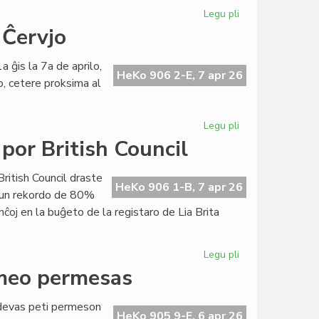
Grekio
Legu pli
pri
Eŭropa
 Ĉervjo
Unio:
Usono
a ĝis la 7a de aprilo,
stimulas
HeKo 906 2-E, 7 apr 26
o, cetere proksima al
la
"secesian
militon"
Legu pli
pri
"De
por British Council
Raŭmo
al
British Council draste
Santiago"...
HeKo 906 1-B, 7 apr 26
 kun rekordo de 80%
en
nĉoj en la buĝeto de la registaro de Lia Brita
Ĉervjo
Legu pli
pri
Ekas
rmeo permesas
la
draste
a devas peti permeson
magriga
HeKo 905 9-E, 6 apr 26