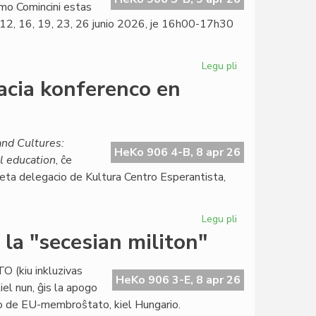
mo Comincini estas
9, 12, 16, 19, 23, 26 junio 2026, je 16h00-17h30
Legu pli
pri
Kalendaro
acia konferenco en
de
la
kurso
pri
nd Cultures:
HeKo 906 4-B, 8 apr 26
konstitucia
l education
, ĉe
juro
 eta delegacio de Kultura Centro Esperantista,
Legu pli
pri
Raŭmisma
la "secesian militon"
sukceso
en
TO (kiu inkluzivas
internacia
HeKo 906 3-E, 8 apr 26
iel nun, ĝis la apogo
konferenco
to de EU-membroŝtato, kiel Hungario.
en