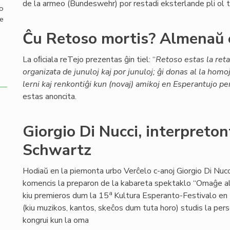
de la armeo (Bundeswehr) por restadi eksterlande pli ol t
mo
de
Ĉu Retoso mortis? Almenaŭ 
La oﬁciala reTejo prezentas ĝin tiel: “
Retoso estas la ret
organizata de junuloj kaj por junuloj; ĝi donas al la homo
lerni kaj renkontiĝi kun (novaj) amikoj en Esperantujo per
estas anoncita.
Giorgio Di Nucci, interpret
Schwartz
Hodiaŭ en la piemonta urbo Verĉelo c-anoj Giorgio Di Nucci 
komencis la preparon de la kabareta spektaklo “Omaĝe 
a
kiu premieros dum la 15
Kultura Esperanto-Festivalo en Ĉ
(kiu muzikos, kantos, skeĉos dum tuta horo) studis la per
kongrui kun la oma