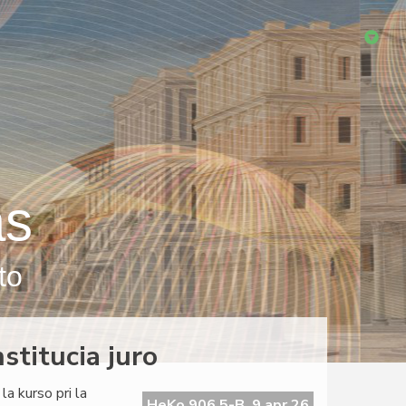
as
to
stitucia juro
la kurso pri la
HeKo 906 5-B, 9 apr 26