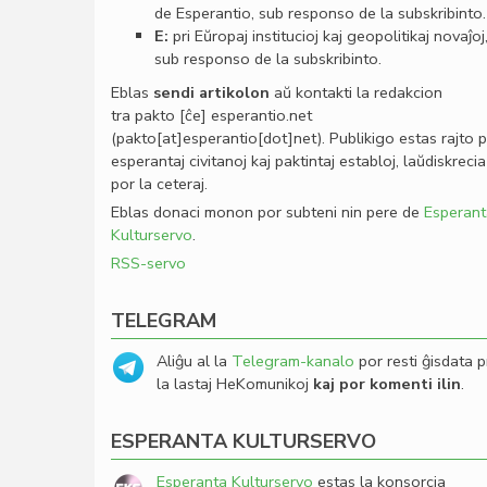
de Esperantio, sub responso de la subskribinto.
E:
pri Eŭropaj institucioj kaj geopolitikaj novaĵoj
sub responso de la subskribinto.
Eblas
sendi
artikolon
aŭ kontakti la redakcion
tra
pakto
[ĉe]
esperantio
.
net
(pakto[at]esperantio[dot]net)
. Publikigo estas rajto 
esperantaj civitanoj kaj paktintaj establoj, laŭdiskrecia
por la ceteraj.
Eblas donaci monon por subteni nin pere de
Esperant
Kulturservo
.
RSS-servo
TELEGRAM
Aliĝu al la
Telegram-kanalo
por resti ĝisdata p
la lastaj HeKomunikoj
kaj por komenti ilin
.
ESPERANTA KULTURSERVO
Esperanta Kulturservo
estas la konsorcia