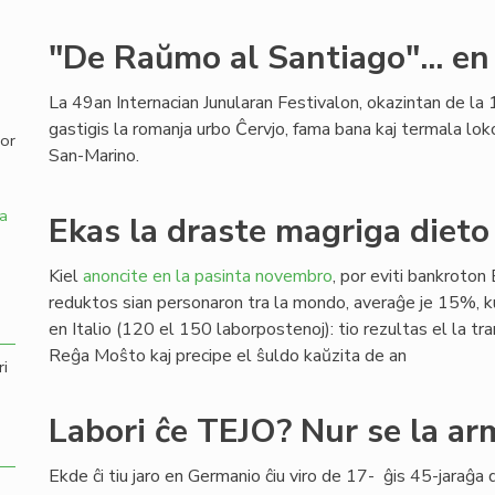
,
"De Raŭmo al Santiago"... en
La 49an Internacian Junularan Festivalon, okazintan de la 1
gastigis la romanja urbo Ĉervjo, fama bana kaj termala lok
por
San-Marino.
a
Ekas la draste magriga dieto 
Kiel
anoncite en la pasinta novembro
, por eviti bankroton 
reduktos sian personaron tra la mondo, averaĝe je 15%,
en Italio (120 el 150 laborpostenoj): tio rezultas el la tra
Reĝa Moŝto kaj precipe el ŝuldo kaŭzita de an
ri
Labori ĉe TEJO? Nur se la a
Ekde ĉi tiu jaro en Germanio ĉiu viro de 17- ĝis 45-jaraĝ