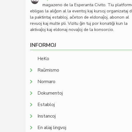
magazeno de la Esperanta Civito. Tiu platfor
ebligas la aliĝon al la eventoj kaj kursoj organizataj 
la paktintaj establoj, aĉeton de eldonaĵoj, abonon al
revuoj kaj multe pli. Vizitu ĝin tuj por konatiĝi kun la
aktivaĵoj kaj eldonaj novaĵoj de la konsorcio.
INFORMOJ
HeKo
Raŭmismo
Normaro
Dokumentoj
Establoj
Instancoj
En aliaj lingvoj