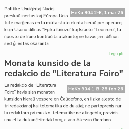
en
IEF
Politike Unuiĝintaj Nacioj
HeKo 904 2-E, 1 mar 26
se
preskaŭ inertas kaj Eŭropa Unio
tute marĝenas en la milita stato ekinta hieraŭ per operacoj
kiujn Usono diﬁnas “Epika furiozo” kaj Israelo “Leonroro”; la
riposto de Irano kontraŭ la atakantoj ne havas jam diﬁnon,
sed ĝi estas okazanta.
Legu pli
pri
Di
Monata kunsido de la
fia
redakcio de "Literatura Foiro"
vas
la
me
La redakcio de “Literatura
HeKo 904 1-B, 28 feb 26
mil
Foiro” havis sian monatan
kunsidon hieraŭ vespere en Ĉaŭdefono, en ﬁzika alesto de
tri redakcianoj kaj telematika de du aliaj; ne partoprenis nur
la redaktoro pri muziko, telematike ne atingebla; prezidis
unu el la du kunĉefredaktoroj, c-ano Alessio Giordano.