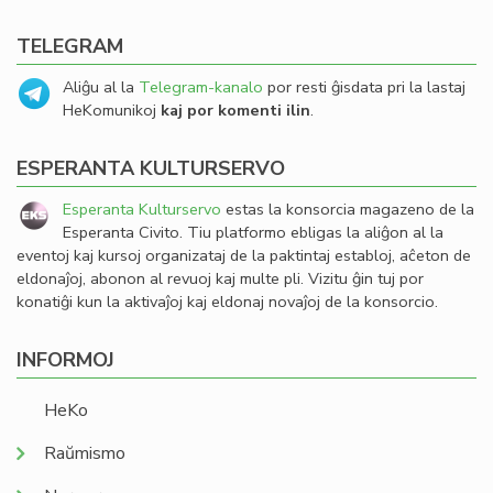
TELEGRAM
Aliĝu al la
Telegram-kanalo
por resti ĝisdata pri la lastaj
HeKomunikoj
kaj por komenti ilin
.
ESPERANTA KULTURSERVO
Esperanta Kulturservo
estas la konsorcia magazeno de la
Esperanta Civito. Tiu platformo ebligas la aliĝon al la
eventoj kaj kursoj organizataj de la paktintaj establoj, aĉeton de
eldonaĵoj, abonon al revuoj kaj multe pli. Vizitu ĝin tuj por
konatiĝi kun la aktivaĵoj kaj eldonaj novaĵoj de la konsorcio.
INFORMOJ
HeKo
Raŭmismo