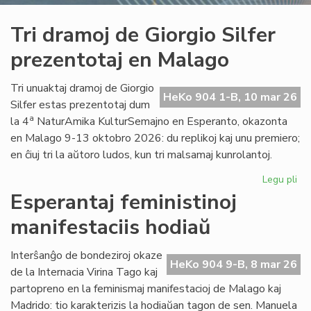
Tri dramoj de Giorgio Silfer
prezentotaj en Malago
Tri unuaktaj dramoj de Giorgio
HeKo 904 1-B, 10 mar 26
Silfer estas prezentotaj dum
a
la 4
NaturAmika KulturSemajno en Esperanto, okazonta
en Malago 9-13 oktobro 2026: du replikoj kaj unu premiero;
en ĉiuj tri la aŭtoro ludos, kun tri malsamaj kunrolantoj.
Legu pli
pri
Tri
Esperantaj feministinoj
dr
manifestaciis hodiaŭ
de
Gio
Sil
Interŝanĝo de bondeziroj okaze
HeKo 904 9-B, 8 mar 26
pre
de la Internacia Virina Tago kaj
en
partopreno en la feminismaj manifestacioj de Malago kaj
Ma
Madrido: tio karakterizis la hodiaŭan tagon de sen. Manuela