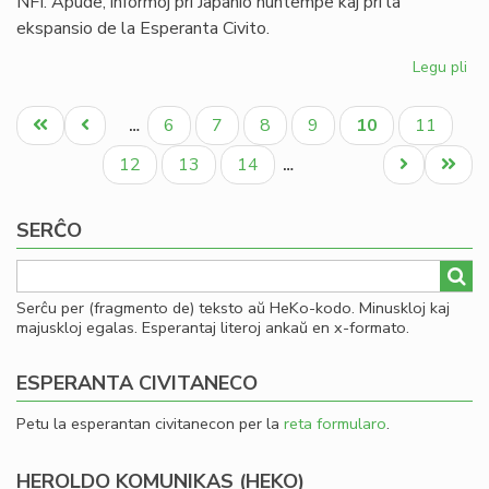
NFI. Apude, informoj pri Japanio nuntempe kaj pri la
ekspansio de la Esperanta Civito.
Legu pli
pri
Uk
Pagination
kaj
Unua
Antaŭa
Paĝo
Paĝo
Paĝo
Paĝo
Aktuala
Paĝo
6
7
8
9
10
11
…
Za
paĝo
paĝo
paĝo
en
Paĝo
Paĝo
Paĝo
Next
Last
12
13
14
…
la
page
page
fe
SERĈO
He
(2
Serĉu per (fragmento de) teksto aŭ HeKo-kodo. Minuskloj kaj
majuskloj egalas. Esperantaj literoj ankaŭ en x-formato.
ESPERANTA CIVITANECO
Petu la esperantan civitanecon per la
reta formularo
.
HEROLDO KOMUNIKAS (HEKO)