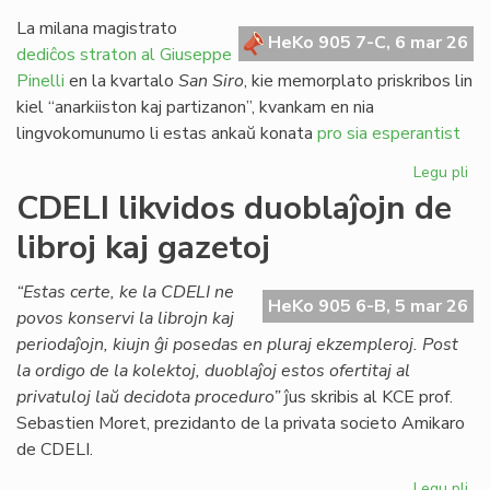
re
pri
La milana magistrato
HeKo 905 7-C, 6 mar 26
jus
dediĉos straton al Giuseppe
en
Pinelli
en la kvartalo
San Siro
, kie memorplato priskribos lin
Ita
kiel “anarkiiston kaj partizanon”, kvankam en nia
lingvokomunumo li estas ankaŭ konata
pro sia esperantist
Legu pli
pri
Mi
CDELI likvidos duoblaĵojn de
str
libroj kaj gazetoj
de
al
ho
“Estas certe, ke la CDELI ne
HeKo 905 6-B, 5 mar 26
Es
povos konservi la librojn kaj
periodaĵojn, kiujn ĝi posedas en pluraj ekzempleroj. Post
la ordigo de la kolektoj, duoblaĵoj estos ofertitaj al
privatuloj laŭ decidota proceduro”
ĵus skribis al KCE prof.
Sebastien Moret, prezidanto de la privata societo Amikaro
de CDELI.
Legu pli
pri