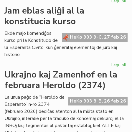
Legu pli
pri
Mo
Jam eblas aliĝi al la
ku
konstitucia kurso
de
la
re
Ekde majo komenciĝos
HeKo 903 9-C, 27 feb 26
de
kurso pri la Konstitucio de
"Li
la Esperanta Civito, kun ĝeneralaj elementoj de juro kaj
Foi
historio.
Legu pli
pri
Ja
Ukrajno kaj Zamenhof en la
eb
februara Heroldo (2374)
ali
al
la
La unua paĝo de “Heroldo de
HeKo 903 8-B, 26 feb 26
kon
Esperanto” n-ro 2374
ku
(februaro 2026) dediĉas atenton al la milita stato en
Ukrajno, interalie per la traduko de koncernaj deklaroj el la
INROj kiuj tegmentas al paktintaj establoj, kiel ALTE kaj