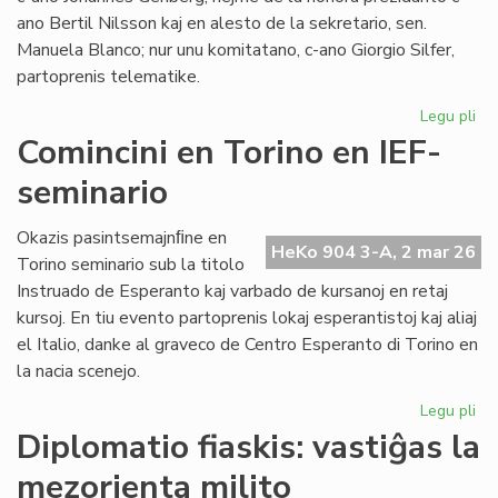
ano Bertil Nilsson kaj en alesto de la sekretario, sen.
Manuela Blanco; nur unu komitatano, c-ano Giorgio Silfer,
partoprenis telematike.
Legu pli
pri
La
Comincini en Torino en IEF-
Ko
seminario
de
EIE
kun
Okazis pasintsemajnﬁne en
HeKo 904 3-A, 2 mar 26
tre
Torino seminario sub la titolo
fr
Instruado de Esperanto kaj varbado de kursanoj en retaj
kursoj. En tiu evento partoprenis lokaj esperantistoj kaj aliaj
el Italio, danke al graveco de Centro Esperanto di Torino en
la nacia scenejo.
Legu pli
pri
Com
Diplomatio fiaskis: vastiĝas la
en
mezorienta milito
To