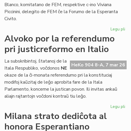
Blanco, komitatano de FEM, respektive c-ino Viviana
Piccinini, delegito de FEM ĉe la Forumo de la Esperanta
Civito.
Legu pli
pri
Es
Alvoko por la referendumo
fem
pri justicreformo en Italio
man
ho
La subskribintoj, ŝtatanoj de la
HeKo 904 8-A, 7 mar 26
Itala Respubliko, voĉdonos
NE
okaze de la ĉi-monata referendumo pri la konstituciaj
modifoj kaŭzitaj de leĝo aprobita fare de la Itala
Parlamento, koncerne la justican povon. Ili invitas ankaŭ
aliajn rajtantojn voĉdoni kontraŭ tiu leĝo.
Legu pli
pri
Al
Milana strato dediĉota al
po
honora Esperantiano
la