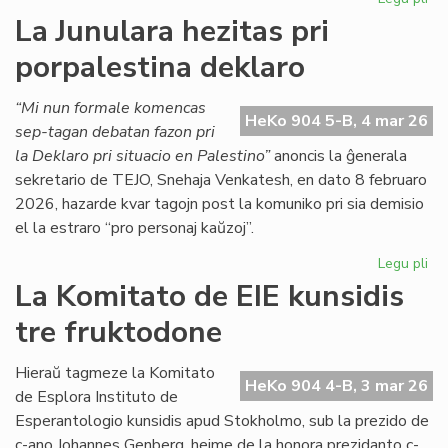
CD
La Junulara hezitas pri
lik
porpalestina deklaro
duo
de
lib
“Mi nun formale komencas
HeKo 904 5-B, 4 mar 26
kaj
sep-tagan debatan fazon pri
ga
la Deklaro pri situacio en Palestino”
anoncis la ĝenerala
sekretario de TEJO, Snehaja Venkatesh, en dato 8 februaro
2026, hazarde kvar tagojn post la komuniko pri sia demisio
el la estraro “pro personaj kaŭzoj”.
Legu pli
pri
La
La Komitato de EIE kunsidis
Jun
tre fruktodone
hez
pri
por
Hieraŭ tagmeze la Komitato
HeKo 904 4-B, 3 mar 26
de
de Esplora Instituto de
Esperantologio kunsidis apud Stokholmo, sub la prezido de
c-ano Johannes Genberg, hejme de la honora prezidanto c-