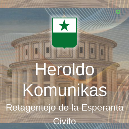
Skip
to
main
content
Heroldo
Komunikas
Retagentejo de la Esperanta
Civito