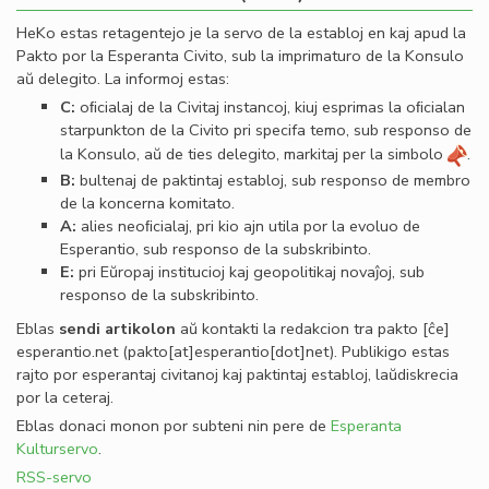
HeKo estas retagentejo je la servo de la establoj en kaj apud la
Pakto por la Esperanta Civito, sub la imprimaturo de la Konsulo
aŭ delegito. La informoj estas:
C:
oﬁcialaj de la Civitaj instancoj, kiuj esprimas la oﬁcialan
starpunkton de la Civito pri specifa temo, sub responso de
la Konsulo, aŭ de ties delegito, markitaj per la simbolo
.
B:
bultenaj de paktintaj establoj, sub responso de membro
de la koncerna komitato.
A:
alies neoﬁcialaj, pri kio ajn utila por la evoluo de
Esperantio, sub responso de la subskribinto.
E:
pri Eŭropaj institucioj kaj geopolitikaj novaĵoj, sub
responso de la subskribinto.
Eblas
sendi
artikolon
aŭ kontakti la redakcion tra
pakto
[ĉe]
esperantio
.
net
(pakto[at]esperantio[dot]net)
. Publikigo estas
rajto por esperantaj civitanoj kaj paktintaj establoj, laŭdiskrecia
por la ceteraj.
Eblas donaci monon por subteni nin pere de
Esperanta
Kulturservo
.
RSS-servo