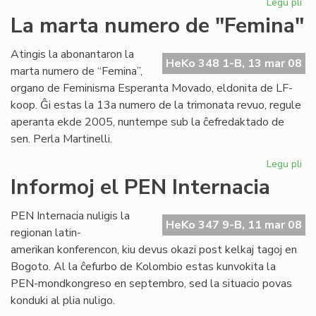
Legu pli
pri
Pri
La marta numero de "Femina"
esp
ko
Atingis la abonantaron la
je
HeKo 348 1-B, 13 mar 08
marta numero de “Femina”,
mo
organo de Feminisma Esperanta Movado, eldonita de LF-
koop. Ĝi estas la 13a numero de la trimonata revuo, regule
aperanta ekde 2005, nuntempe sub la ĉefredaktado de
sen. Perla Martinelli.
Legu pli
pri
La
Informoj el PEN Internacia
ma
nu
PEN Internacia nuligis la
de
HeKo 347 9-B, 11 mar 08
regionan latin-
"F
amerikan konferencon, kiu devus okazi post kelkaj tagoj en
Bogoto. Al la ĉefurbo de Kolombio estas kunvokita la
PEN-mondkongreso en septembro, sed la situacio povas
konduki al plia nuligo.