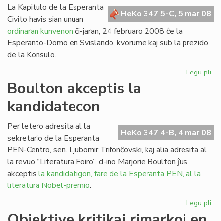
La Kapitulo de la Esperanta
HeKo 347 5-C, 5 mar 08
Civito havis sian unuan
ordinaran kunvenon
ĉi-jaran, 24 februaro 2008 ĉe la
Esperanto-Domo en Svislando, kvorume kaj sub la prezido
de la Konsulo.
Legu pli
pri
Un
Boulton akceptis la
ku
kandidatecon
de
la
Kap
Per letero adresita al la
HeKo 347 4-B, 4 mar 08
en
sekretario de la Esperanta
20
PEN-Centro, sen. Ljubomir Trifonĉovski, kaj alia adresita al
la revuo “Literatura Foiro”, d-ino Marjorie Boulton ĵus
akceptis
la kandidatigon, fare de la Esperanta PEN, al la
literatura Nobel-premio
.
Legu pli
pri
Bo
Objektive kritikaj rimarkoj en