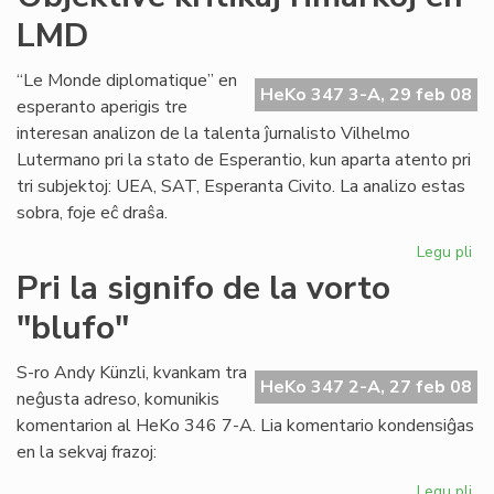
akc
LMD
la
ka
“Le Monde diplomatique” en
HeKo 347 3-A, 29 feb 08
esperanto aperigis tre
interesan analizon de la talenta ĵurnalisto Vilhelmo
Lutermano pri la stato de Esperantio, kun aparta atento pri
tri subjektoj: UEA, SAT, Esperanta Civito. La analizo estas
sobra, foje eĉ draŝa.
Legu pli
pri
Obj
Pri la signifo de la vorto
kri
"blufo"
rim
en
LM
S-ro Andy Künzli, kvankam tra
HeKo 347 2-A, 27 feb 08
neĝusta adreso, komunikis
komentarion al HeKo 346 7-A. Lia komentario kondensiĝas
en la sekvaj frazoj:
Legu pli
pri