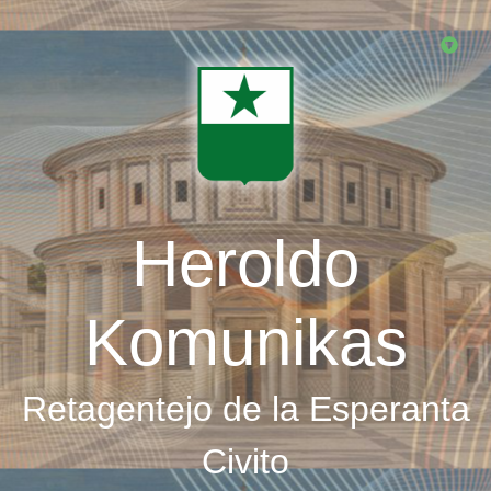
Skip
to
main
content
Heroldo
Komunikas
Retagentejo de la Esperanta
Civito