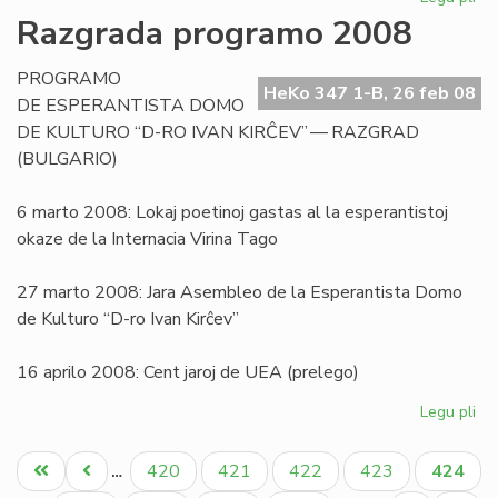
Pri
Razgrada programo 2008
la
sig
PROGRAMO
de
HeKo 347 1-B, 26 feb 08
DE ESPERANTISTA DOMO
la
DE KULTURO “D-RO IVAN KIRĈEV” — RAZGRAD
vor
(BULGARIO)
"bl
6 marto 2008: Lokaj poetinoj gastas al la esperantistoj
okaze de la Internacia Virina Tago
27 marto 2008: Jara Asembleo de la Esperantista Domo
de Kulturo “D-ro Ivan Kirĉev”
16 aprilo 2008: Cent jaroj de UEA (prelego)
Legu pli
pri
Ra
Pagination
pr
Unua
Antaŭa
Paĝo
Paĝo
Paĝo
Paĝo
Aktual
420
421
422
423
424
…
20
paĝo
paĝo
paĝo