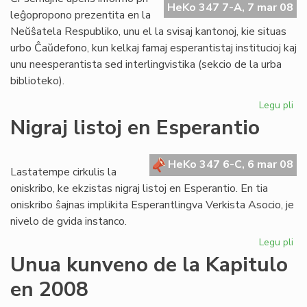
HeKo 347 7-A, 7 mar 08
Ta
leĝopropono prezentita en la
Neŭŝatela Respubliko, unu el la svisaj kantonoj, kie situas
urbo Ĉaŭdefono, kun kelkaj famaj esperantistaj institucioj kaj
unu neesperantista sed interlingvistika (sekcio de la urba
biblioteko).
Legu pli
pri
Bl
Nigraj listoj en Esperantio
mi
el
Sv
HeKo 347 6-C, 6 mar 08
Lastatempe cirkulis la
oniskribo, ke ekzistas nigraj listoj en Esperantio. En tia
oniskribo ŝajnas implikita Esperantlingva Verkista Asocio, je
nivelo de gvida instanco.
Legu pli
pri
Nig
Unua kunveno de la Kapitulo
list
en 2008
en
Es