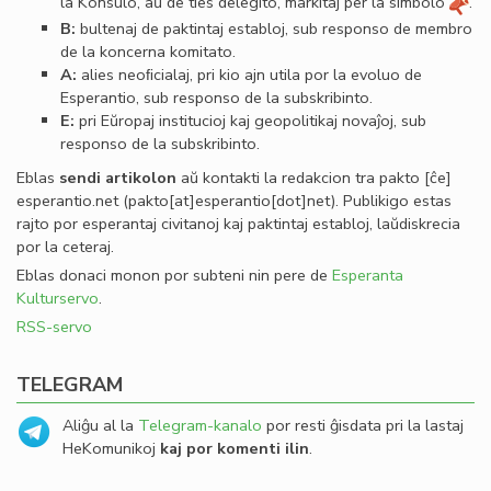
la Konsulo, aŭ de ties delegito, markitaj per la simbolo
.
B:
bultenaj de paktintaj establoj, sub responso de membro
de la koncerna komitato.
A:
alies neoﬁcialaj, pri kio ajn utila por la evoluo de
Esperantio, sub responso de la subskribinto.
E:
pri Eŭropaj institucioj kaj geopolitikaj novaĵoj, sub
responso de la subskribinto.
Eblas
sendi
artikolon
aŭ kontakti la redakcion tra
pakto
[ĉe]
esperantio
.
net
(pakto[at]esperantio[dot]net)
. Publikigo estas
rajto por esperantaj civitanoj kaj paktintaj establoj, laŭdiskrecia
por la ceteraj.
Eblas donaci monon por subteni nin pere de
Esperanta
Kulturservo
.
RSS-servo
TELEGRAM
Aliĝu al la
Telegram-kanalo
por resti ĝisdata pri la lastaj
HeKomunikoj
kaj por komenti ilin
.