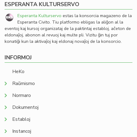
ESPERANTA KULTURSERVO
Esperanta Kulturservo
estas la konsorcia magazeno de la
Esperanta Civito. Tiu platformo ebligas la aliĝon al la
eventoj kaj kursoj organizataj de la paktintaj establoj, aĉeton de
eldonaĵoj, abonon al revuoj kaj multe pli. Vizitu ĝin tuj por
konatiĝi kun la aktivaĵoj kaj eldonaj novaĵoj de la konsorcio.
INFORMOJ
HeKo
Raŭmismo
Normaro
Dokumentoj
Establoj
Instancoj