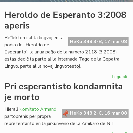
Heroldo de Esperanto 3:2008
aperis
Reﬂektoroj al la lingvoj en la
HeKo 348 3-B, 17 mar 08
podio de “Heroldo de
Esperanto”: la unua paĝo de la numero 2118 (3:2008)
estas dediĉita parte al la Internacia Tago de la Gepatra
Lingvo, parte al la novaj lingvotestoj.
Legu pli
pri
He
Pri esperantisto kondamnita
de
je morto
Es
3:
ape
Hieraŭ
Komitato Armand
HeKo 348 2-C, 16 mar 08
partoprenis per propra
reprezentanto en la jarkunveno de la Amikaro de N. I.