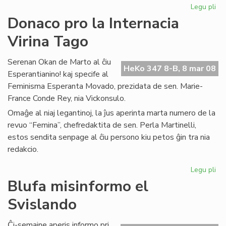
Legu pli
pri
Inf
Donaco pro la Internacia
el
Virina Tago
PE
Int
Serenan Okan de Marto al ĉiu
HeKo 347 8-B, 8 mar 08
Esperantianino! kaj specife al
Feminisma Esperanta Movado, prezidata de sen. Marie-
France Conde Rey, nia Vickonsulo.
Omaĝe al niaj legantinoj, la ĵus aperinta marta numero de la
revuo “Femina”, chefredaktita de sen. Perla Martinelli,
estos sendita senpage al ĉiu persono kiu petos ĝin tra nia
redakcio.
Legu pli
pri
Do
Blufa misinformo el
pr
Svislando
la
Int
Vir
Ĉi-semajne aperis informo pri