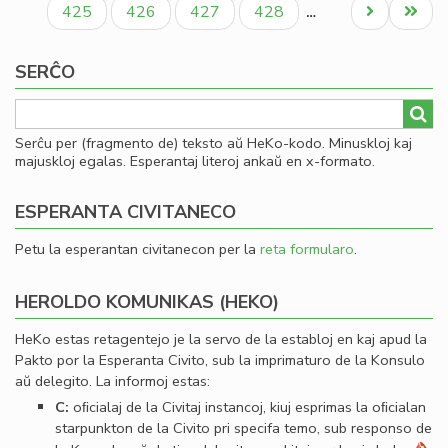
Paĝo
Paĝo
Paĝo
Paĝo
Next
Last
425
426
427
428
…
page
page
SERĈO
Serĉu per (fragmento de) teksto aŭ HeKo-kodo. Minuskloj kaj
majuskloj egalas. Esperantaj literoj ankaŭ en x-formato.
ESPERANTA CIVITANECO
Petu la esperantan civitanecon per la
reta formularo
.
HEROLDO KOMUNIKAS (HEKO)
HeKo estas retagentejo je la servo de la establoj en kaj apud la
Pakto por la Esperanta Civito, sub la imprimaturo de la Konsulo
aŭ delegito. La informoj estas:
C:
oﬁcialaj de la Civitaj instancoj, kiuj esprimas la oﬁcialan
starpunkton de la Civito pri specifa temo, sub responso de