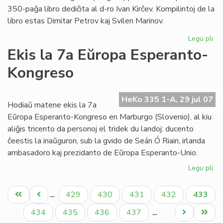
350-paĝa libro dediĉita al d-ro Ivan Kirĉev. Kompilintoj de la
libro estas Dimitar Petrov kaj Svilen Marinov.
Legu pli
pri
Lib
Ekis la 7a Eŭropa Esperanto-
pri
Kongreso
D-
ro
Iva
HeKo 335 1-A, 29 jul 07
Kir
Hodiaŭ matene ekis la 7a
Eŭropa Esperanto-Kongreso en Marburgo (Slovenio), al kiu
aliĝis tricento da personoj el tridek du landoj: ducento
ĉeestis la inaŭguron, sub la gvido de Seán Ó Riain, irlanda
ambasadoro kaj prezidanto de Eŭropa Esperanto-Unio.
Legu pli
pri
Eki
Pagination
la
Unua
Antaŭa
Paĝo
Paĝo
Paĝo
Paĝo
Aktual
429
430
431
432
433
…
7a
paĝo
paĝo
paĝo
Eŭ
Paĝo
Paĝo
Paĝo
Paĝo
Next
Last
434
435
436
437
…
Es