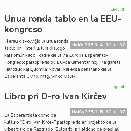
Legu pli
pri
Du
Unua ronda tablo en la EEU-
ro
kongreso
tab
en
la
Hieraŭ disvolviĝis la unua ronda
HeKo 335 3-A, 30 jul 07
EE
tablo pri “Interkultura dialogo
ko
kaj komunikado”, kadre de la 7a Eŭropa Esperanto-
Kongreso: partoprenis du EU-parlamentaninoj, Margareta
Handzlik kaj Ljudmila Novak, kaj eksa senatano de la
Esperanta Civito, mag. Vinko Ošlak.
Legu pli
pri
Un
Libro pri D-ro Ivan Kirĉev
ro
tab
en
HeKo 335 2-B, 30 jul 07
La Esperantista domo de
la
kulturo “D-ro Ivan Kirĉev” partoprenis en projekto de la
EE
urbestraro de Razgrado (Bulgario) pri eldono de preskaŭ
ko