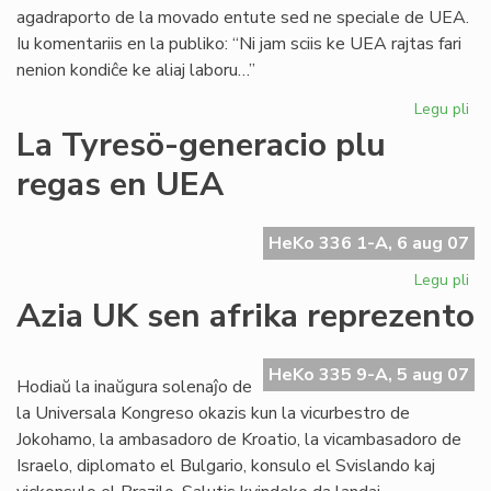
agadraporto de la movado entute sed ne speciale de UEA.
Iu komentariis en la publiko: “Ni jam sciis ke UEA rajtas fari
nenion kondiĉe ke aliaj laboru…”
Legu pli
pri
Biz
La Tyresö-generacio plu
re
regas en UEA
en
la
UE
HeKo 336 1-A, 6 aug 07
Ko
Legu pli
pri
La
Azia UK sen afrika reprezento
Ty
ge
plu
HeKo 335 9-A, 5 aug 07
Hodiaŭ la inaŭgura solenaĵo de
re
la Universala Kongreso okazis kun la vicurbestro de
en
Jokohamo, la ambasadoro de Kroatio, la vicambasadoro de
UE
Israelo, diplomato el Bulgario, konsulo el Svislando kaj