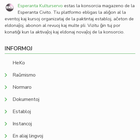
Esperanta Kulturservo
estas la konsorcia magazeno de la
Esperanta Civito. Tiu platformo ebligas la aliĝon al la
eventoj kaj kursoj organizataj de la paktintaj establoj, aĉeton de
eldonaĵoj, abonon al revuoj kaj multe pli. Vizitu ĝin tuj por
konatiĝi kun la aktivaĵoj kaj eldonaj novaĵoj de la konsorcio.
INFORMOJ
HeKo
Raŭmismo
Normaro
Dokumentoj
Establoj
Instancoj
En aliaj lingvoj