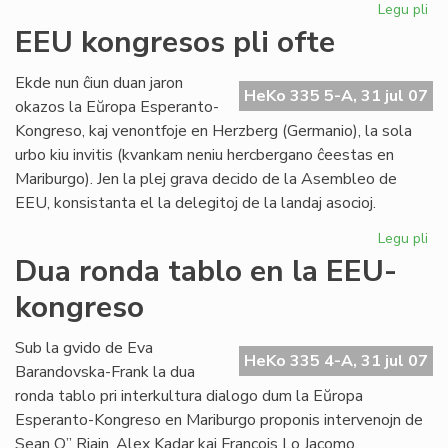
Legu pli
pri
Te
EEU kongresos pli ofte
Es
aĝ
Ekde nun ĉiun duan jaron
kv
HeKo 335 5-A, 31 jul 07
okazos la Eŭropa Esperanto-
jar
Kongreso, kaj venontfoje en Herzberg (Germanio), la sola
urbo kiu invitis (kvankam neniu hercbergano ĉeestas en
Mariburgo). Jen la plej grava decido de la Asembleo de
EEU, konsistanta el la delegitoj de la landaj asocioj.
Legu pli
pri
EE
Dua ronda tablo en la EEU-
ko
kongreso
pli
oft
Sub la gvido de Eva
HeKo 335 4-A, 31 jul 07
Barandovska-Frank la dua
ronda tablo pri interkultura dialogo dum la Eŭropa
Esperanto-Kongreso en Mariburgo proponis intervenojn de
Sean O” Riain, Alex Kadar kaj François Lo Jacomo.