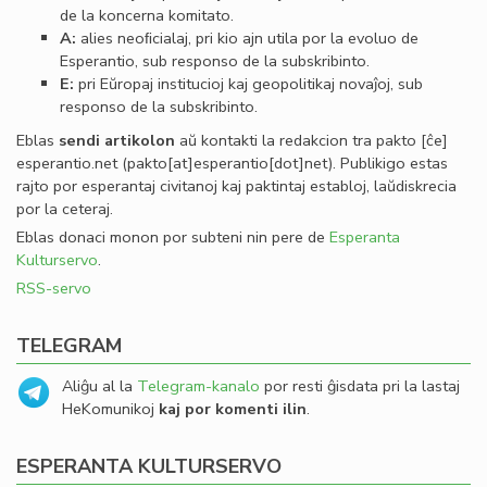
de la koncerna komitato.
A:
alies neoﬁcialaj, pri kio ajn utila por la evoluo de
Esperantio, sub responso de la subskribinto.
E:
pri Eŭropaj institucioj kaj geopolitikaj novaĵoj, sub
responso de la subskribinto.
Eblas
sendi
artikolon
aŭ kontakti la redakcion tra
pakto
[ĉe]
esperantio
.
net
(pakto[at]esperantio[dot]net)
. Publikigo estas
rajto por esperantaj civitanoj kaj paktintaj establoj, laŭdiskrecia
por la ceteraj.
Eblas donaci monon por subteni nin pere de
Esperanta
Kulturservo
.
RSS-servo
TELEGRAM
Aliĝu al la
Telegram-kanalo
por resti ĝisdata pri la lastaj
HeKomunikoj
kaj por komenti ilin
.
ESPERANTA KULTURSERVO