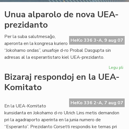
Unua alparolo de nova UEA-
prezidanto
Per la suba salutmesaĝo,
HeKo 336 3-A, 9 aug 07
aperonta en la kongresa kuriero
“Jokohamo ondas”, unuafoje d-ro Probal Dasgupta sin
adresas al la esperantistaro kiel UEA-prezidanto.
Legu pli
pri
Un
Bizaraj respondoj en la UEA-
alp
Komitato
de
no
UE
HeKo 336 2-A, 7 aug 07
pr
En la UEA-Komitato
kunsidanta en Jokohamo d-ro Ulrich Lins metis demandon
pri la agadraporto aperinta en la junia numero de
“Esperanto”. Prezidanto Corsetti respondis ke temas pri