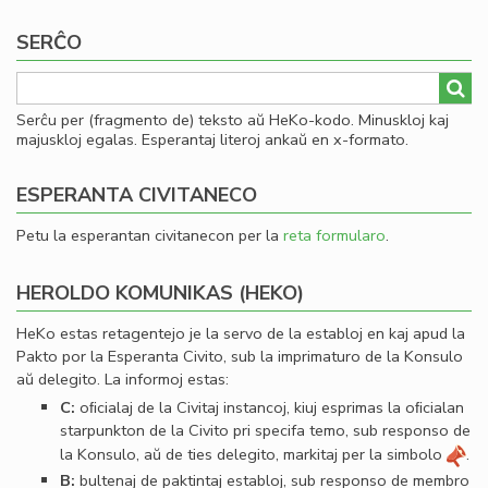
page
page
Ko
SERĈO
Serĉu per (fragmento de) teksto aŭ HeKo-kodo. Minuskloj kaj
majuskloj egalas. Esperantaj literoj ankaŭ en x-formato.
ESPERANTA CIVITANECO
Petu la esperantan civitanecon per la
reta formularo
.
HEROLDO KOMUNIKAS (HEKO)
HeKo estas retagentejo je la servo de la establoj en kaj apud la
Pakto por la Esperanta Civito, sub la imprimaturo de la Konsulo
aŭ delegito. La informoj estas:
C:
oﬁcialaj de la Civitaj instancoj, kiuj esprimas la oﬁcialan
starpunkton de la Civito pri specifa temo, sub responso de
la Konsulo, aŭ de ties delegito, markitaj per la simbolo
.
B:
bultenaj de paktintaj establoj, sub responso de membro