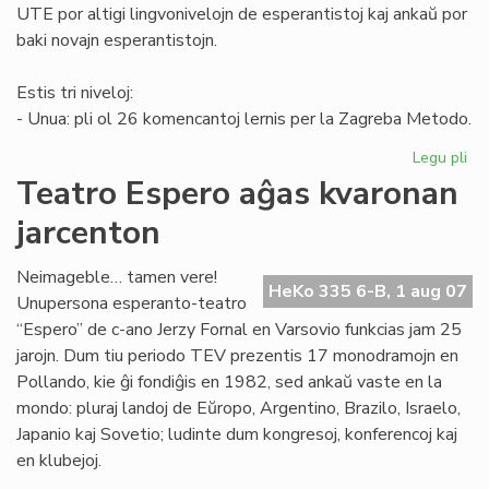
UTE por altigi lingvonivelojn de esperantistoj kaj ankaŭ por
baki novajn esperantistojn.
Estis tri niveloj:
- Unua: pli ol 26 komencantoj lernis per la Zagreba Metodo.
Legu pli
pri
Kur
Teatro Espero aĝas kvaronan
en
jarcenton
To
Neimageble… tamen vere!
HeKo 335 6-B, 1 aug 07
Unupersona esperanto-teatro
“Espero” de c-ano Jerzy Fornal en Varsovio funkcias jam 25
jarojn. Dum tiu periodo TEV prezentis 17 monodramojn en
Pollando, kie ĝi fondiĝis en 1982, sed ankaŭ vaste en la
mondo: pluraj landoj de Eŭropo, Argentino, Brazilo, Israelo,
Japanio kaj Sovetio; ludinte dum kongresoj, konferencoj kaj
en klubejoj.