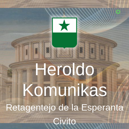
Skip
to
main
content
Heroldo
Komunikas
Retagentejo de la Esperanta
Civito