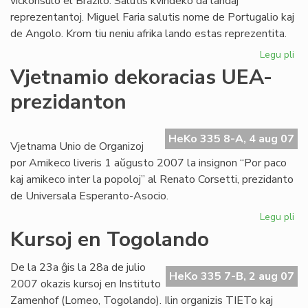
vickonsulo el Brazilo. Salutis kvindeko da landaj
reprezentantoj. Miguel Faria salutis nome de Portugalio kaj
de Angolo. Krom tiu neniu afrika lando estas reprezentita.
Legu pli
pri
Az
Vjetnamio dekoracias UEA-
UK
prezidanton
se
afr
re
HeKo 335 8-A, 4 aug 07
Vjetnama Unio de Organizoj
por Amikeco liveris 1 aŭgusto 2007 la insignon “Por paco
kaj amikeco inter la popoloj” al Renato Corsetti, prezidanto
de Universala Esperanto-Asocio.
Legu pli
pri
Vj
Kursoj en Togolando
de
UE
De la 23a ĝis la 28a de julio
pr
HeKo 335 7-B, 2 aug 07
2007 okazis kursoj en Instituto
Zamenhof (Lomeo, Togolando). Ilin organizis TIETo kaj