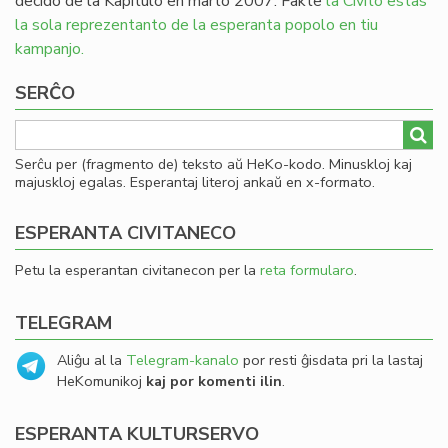
decido de la Kapitulo en marto 2007. Fakte
la Civito estas
la sola reprezentanto de la esperanta popolo en tiu
kampanjo.
SERĈO
Serĉu per (fragmento de) teksto aŭ HeKo-kodo. Minuskloj kaj
majuskloj egalas. Esperantaj literoj ankaŭ en x-formato.
ESPERANTA CIVITANECO
Petu la esperantan civitanecon per la
reta formularo
.
TELEGRAM
Aliĝu al la
Telegram-kanalo
por resti ĝisdata pri la lastaj
HeKomunikoj
kaj por komenti ilin
.
ESPERANTA KULTURSERVO