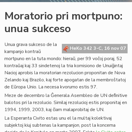
Moratorio pri mortpuno:
unua sukceso
Unua grava sukceso de la
HeKo 342 3-C, 16 nov 07
kampanjo kontraŭ
mortpuno en la tuta mondo: hieraŭ, per 99 voĉoj poraj, 52
kontraŭaj kaj 33 sindetenoj la tria komisiono de Unuiĝintaj
Nacioj aprobis la moratorian rezolucion proponitan de Nova
Zelando kaj Brazilo, kaj forte apogatan de la membroŝtatoj
de Eŭropa Unio. La necesa kvorumo estis 97.
Meze de decembro la Ĝenerala Asembleo de UN deﬁnitive
balotos pri la rezolucio. Similaj rezolucioj estis proponitaj en
1994, 1999, 2003, kaj ĉiam malaprobitaj de UN.
La Esperanta Civito estas unu el la multaj kolektivaj
subjektoj kiuj subtenas la kampanjon, post la koncerna