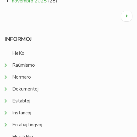
novembro 2025
(28)
Pagination
Next
page
INFORMOJ
HeKo
Raŭmismo
Normaro
Dokumentoj
Establoj
Instancoj
En aliaj lingvoj
Heraldiko