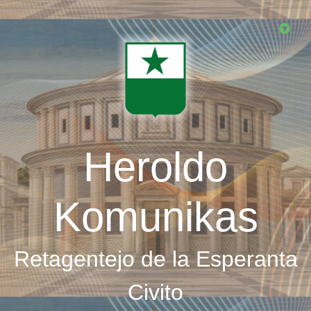
Skip
to
main
content
Heroldo
Komunikas
Retagentejo de la Esperanta
Civito