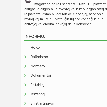
magazeno de la Esperanta Civito. Tiu platfor
ebligas la aliĝon al la eventoj kaj kursoj organizataj 
la paktintaj establoj, aĉeton de eldonaĵoj, abonon al
revuoj kaj multe pli. Vizitu ĝin tuj por konatiĝi kun la
aktivaĵoj kaj eldonaj novaĵoj de la konsorcio.
INFORMOJ
HeKo
Raŭmismo
Normaro
Dokumentoj
Establoj
Instancoj
En aliaj lingvoj