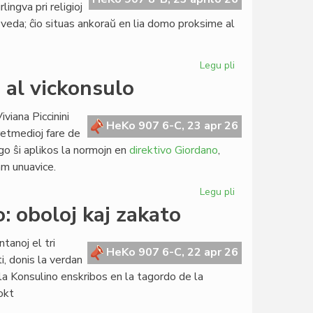
lingva pri religioj
la sveda; ĉio situas ankoraŭ en lia domo proksime al
Legu pli
pri
Restos
o al vickonsulo
en
Svedio
viana Piccinini
la
HeKo 907 6-C, 23 apr 26
 retmedioj fare de
biblioteko
go ŝi aplikos la normojn en
direktivo Giordano
,
de
ram unuavice.
c-
ano
Legu pli
pri
Nilsson
Viviana
: oboloj kaj zakato
Piccinini
de
tanoj el tri
komisiito
HeKo 907 6-C, 22 apr 26
i, donis la verdan
al
la Konsulino enskribos en la tagordo de la
vickonsulo
okt