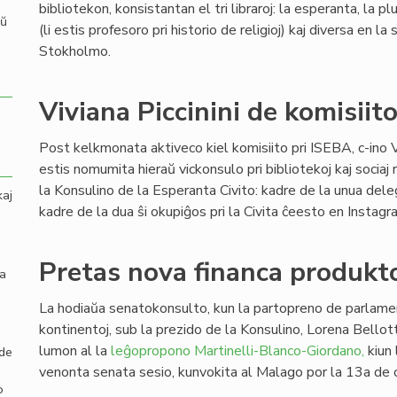
bibliotekon, konsistantan el tri libraroj: la esperanta, la plur
aŭ
(li estis profesoro pri historio de religioj) kaj diversa en 
Stokholmo.
Viviana Piccinini de komisiit
Post kelkmonata aktiveco kiel komisiito pri ISEBA, c-ino Vi
estis nomumita hieraŭ vickonsulo pri bibliotekoj kaj sociaj
la Konsulino de la Esperanta Civito: kadre de la unua dele
kaj
kadre de la dua ŝi okupiĝos pri la Civita ĉeesto en Instag
Pretas nova financa produkto
la
La hodiaŭa senatokonsulto, kun la partopreno de parlamen
kontinentoj, sub la prezido de la Konsulino, Lorena Bellott
lumon al la
leĝopropono Martinelli-Blanco-Giordano,
kiun 
 de
venonta senata sesio, kunvokita al Malago por la 13a de 
o