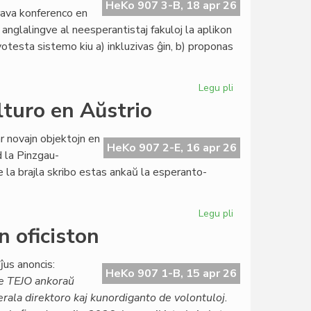
Esperanto-
HeKo 907 3-B, 18 apr 26
rava konferenco en
Domoj
 anglalingve al neesperantistaj fakuloj la aplikon
otesta sistemo kiu a) inkluzivas ĝin, b) proponas
Legu pli
pri
La
lturo en Aŭstrio
"tesalonika
prelego"
 novajn objektojn en
en
HeKo 907 2-E, 16 apr 26
d la Pinzgau-
la
e la brajla skribo estas ankaŭ la esperanto-
aprila
Heroldo
2376
Legu pli
pri
Agnosko
 oficiston
pri
la
ĵus anoncis:
esperanto-
HeKo 907 1-B, 15 apr 26
e TEJO ankoraŭ
kulturo
erala direktoro kaj kunordiganto de volontuloj.
en