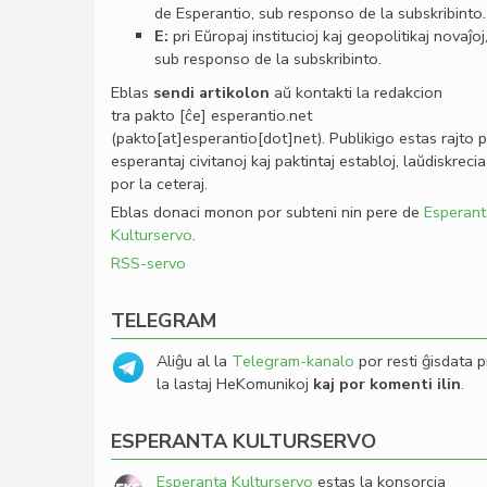
de Esperantio, sub responso de la subskribinto.
E:
pri Eŭropaj institucioj kaj geopolitikaj novaĵoj
sub responso de la subskribinto.
Eblas
sendi
artikolon
aŭ kontakti la redakcion
tra
pakto
[ĉe]
esperantio
.
net
(pakto[at]esperantio[dot]net)
. Publikigo estas rajto 
esperantaj civitanoj kaj paktintaj establoj, laŭdiskrecia
por la ceteraj.
Eblas donaci monon por subteni nin pere de
Esperant
Kulturservo
.
RSS-servo
TELEGRAM
Aliĝu al la
Telegram-kanalo
por resti ĝisdata p
la lastaj HeKomunikoj
kaj por komenti ilin
.
ESPERANTA KULTURSERVO
Esperanta Kulturservo
estas la konsorcia