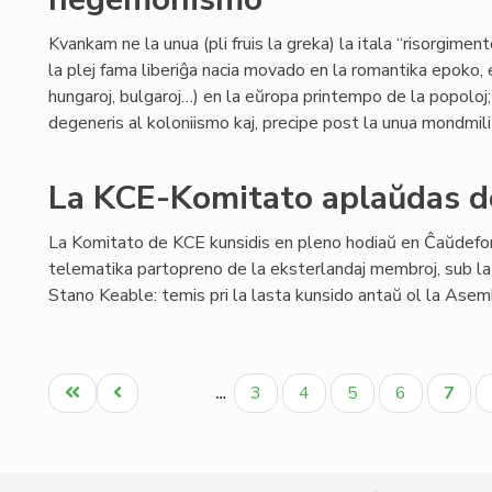
Kvankam ne la unua (pli fruis la greka) la itala “risorgimen
la plej fama liberiĝa nacia movado en la romantika epoko, en
hungaroj, bulgaroj…) en la eŭropa printempo de la popoloj
degeneris al koloniismo kaj, precipe post la unua mondmili
La KCE-Komitato aplaŭdas d
La Komitato de KCE kunsidis en pleno hodiaŭ en Ĉaŭdefon
telematika partopreno de la eksterlandaj membroj, sub la
Stano Keable: temis pri la lasta kunsido antaŭ ol la Ase
Pagination
Unua
Antaŭa
Paĝo
Paĝo
Paĝo
Paĝo
Aktua
3
4
5
6
7
…
paĝo
paĝo
paĝo