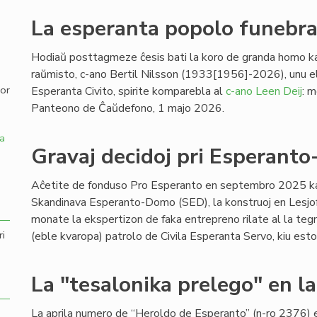
La esperanta popolo funebras
,
Hodiaŭ posttagmeze ĉesis bati la koro de granda homo ka
raŭmisto, c-ano Bertil Nilsson (1933[1956]-2026), unu el 
por
Esperanta Civito, spirite komparebla al
c-ano Leen Deij
: 
Panteono de Ĉaŭdefono, 1 majo 2026.
a
Gravaj decidoj pri Esperant
Aĉetite de fonduso Pro Esperanto en septembro 2025 kaj
Skandinava Esperanto-Domo (SED), la konstruoj en Lesjofo
monate la ekspertizon de faka entrepreno rilate al la teg
ri
(eble kvaropa) patrolo de Civila Esperanta Servo, kiu estos ti
La "tesalonika prelego" en l
La aprila numero de “Heroldo de Esperanto” (n-ro 2376) 