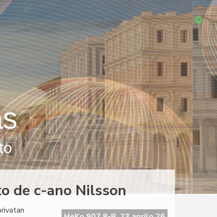
as
to
ko de c-ano Nilsson
privatan
HeKo 907 8-B, 23 aprilo 26