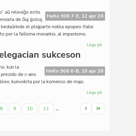
'Nyugatra'
to” aŭ releviĝo estis
HeKo 906 7-E, 12 apr 26
viata de ĉiuj (poloj,
; bedaŭrinde el plejparte nobla epopeo Italio
to per la faŝisma monarkio, al imperiismo.
Legu pli
pri
De
elegacian sukceson
"risorgimento"
al
o, kun la
imperiismo,
HeKo 906 6-B, 10 apr 26
 prezido de c-ano
de
mbleo, kunvokita por la komenco de majo.
cionismo
al
Legu pli
pri
hegemonismo
La
KCE-
la
Paĝo
Paĝo
Paĝo
Paĝo
Next
Last
8
9
10
11
…
Komitato
page
page
aplaŭdas
delegacian
sukceson