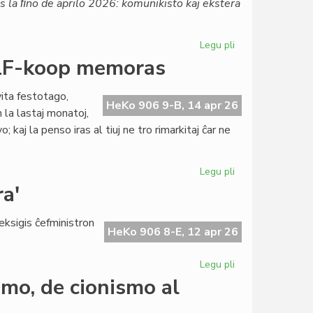
 ĝis la ﬁno de aprilo 2026: komunikisto kaj ekstera
Aŭstrio
Legu pli
pri
TEJO
- LF-koop memoras
maldungas
preskaŭ
ita festotago,
ĉiun
HeKo 906 9-B, 14 apr 26
 la lastaj monatoj,
oficiston
; kaj la penso iras al tiuj ne tro rimarkitaj ĉar ne
Legu pli
pri
Tago
a'
de
ĉiuj
 eksigis ĉefministron
pioniroj
HeKo 906 8-E, 12 apr 26
2026
-
Legu pli
pri
LF-
Hungario
smo, de cionismo al
koop
sin
memoras
turnas