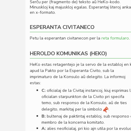
Serĉu per (fragmento de) teksto aŭ HeKo-kodo.
Minuskloj kaj majuskloj egalas. Esperantaj literoj ank
en x-formato.
ESPERANTA CIVITANECO
Petu la esperantan civitanecon per la
reta formularo
.
HEROLDO KOMUNIKAS (HEKO)
HeKo estas retagentejo je la servo de la establoj en 
apud la Pakto por la Esperanta Civito, sub la
imprimaturo de la Konsulo aŭ delegito. La informoj
estas:
C:
oﬁcialaj de la Civitaj instancoj, kiuj esprimas 
oﬁcialan starpunkton de la Civito pri specifa
temo, sub responso de la Konsulo, aŭ de ties
delegito, markitaj per la simbolo
.
B:
bultenaj de paktintaj establoj, sub responso
membro de la koncerna komitato.
A:
alies neoﬁcialaj, pri kio ajn utila por la evolu