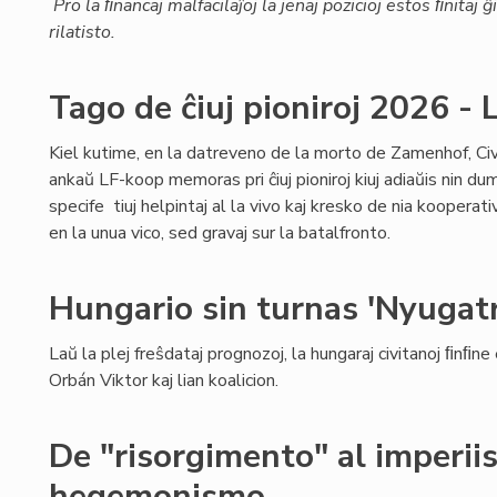
Pro la ﬁnancaj malfacilaĵoj la jenaj pozicioj estos ﬁnitaj
rilatisto.
Tago de ĉiuj pioniroj 2026 
Kiel kutime, en la datreveno de la morto de Zamenhof, Civ
ankaŭ LF-koop memoras pri ĉiuj pioniroj kiuj adiaŭis nin dum
specife tiuj helpintaj al la vivo kaj kresko de nia kooperativo
en la unua vico, sed gravaj sur la batalfronto.
Hungario sin turnas 'Nyugatr
Laŭ la plej freŝdataj prognozoj, la hungaraj civitanoj ﬁnﬁne
Orbán Viktor kaj lian koalicion.
De "risorgimento" al imperii
hegemonismo