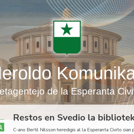
eroldo Komunik
etagentejo de la Esperanta Civi
Restos en Svedio la bibliote
C-ano Bertil Nilsson heredigis al la Esperanta Civito sian 