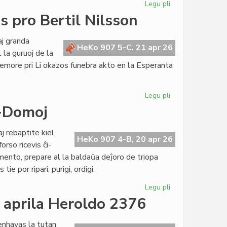
Legu pli
pri
Pretas
 pro Bertil Nilsson
nova
financa
j granda
produkto:
HeKo 907 5-C, 21 apr 26
la guruoj de la
oboloj
memore pri Li okazos funebra akto en la Esperanta
kaj
zakato
Legu pli
pri
La
o-Domoj
esperanta
popolo
 rebaptite kiel
funebras
HeKo 907 4-B, 20 apr 26
rso ricevis ĉi-
pro
mento, prepare al la baldaŭa deĵoro de triopa
Bertil
e por ripari, purigi, ordigi.
Nilsson
Legu pli
pri
Gravaj
a aprila Heroldo 2376
decidoj
pri
enhavas la tutan