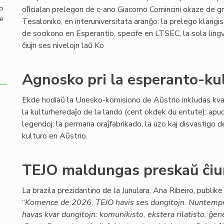
mo
oﬁcialan prelegon de c-ano Giacomo Comincini okaze de g
de
Tesaloniko, en interuniversitata aranĝo: la prelego klarigis
de socikono en Esperantio, specife en LTSEC, la sola lingv
ĉiujn ses nivelojn laŭ Ko
Agnosko pri la esperanto-ku
Ekde hodiaŭ la Unesko-komisiono de Aŭstrio inkludas kvar
la kulturheredaĵo de la lando (cent okdek du entute): apu
legendoj, la permana oraĵfabrikado, la uzo kaj disvastigo d
kulturo en Aŭstrio.
TEJO maldungas preskaŭ ĉiun
La brazila prezidantino de la Junulara, Ana Ribeiro, publike 
“
Komence de 2026, TEJO havis ses dungitojn. Nuntemp
havas kvar dungitojn: komunikisto, ekstera rilatisto, ĝen