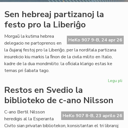
Sen hebreaj partizanoj la
festo pro la Liberiĝo
Morgaŭ la kutima hebrea
HeKo 907 9-B, 24 apr 26
delegacio ne partoprenos en
la ĉiujaraj festoj pro la Liberiĝo, per la norditala partizana
insurekcio kiu markis la ﬁnon de la civila milito en Italio,
kadre de la dua mondmilito: la oﬁciala klarigo estas ke
temas pri ŝabata tago.
Legu pli
pri
Se
Restos en Svedio la
he
biblioteko de c-ano Nilsson
par
la
fes
C-ano Bertil Nilsson
HeKo 907 8-B, 23 aprilo 26
pr
heredigis al la Esperanta
la
Civito sian privatan bibliotekon, konsistantan el tri libraroj: