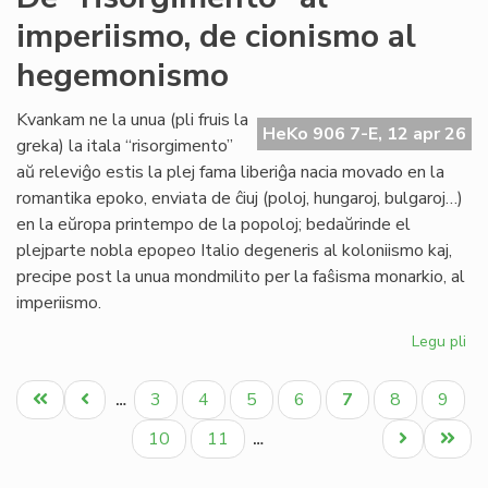
sin
imperiismo, de cionismo al
tu
'Ny
hegemonismo
Kvankam ne la unua (pli fruis la
HeKo 906 7-E, 12 apr 26
greka) la itala “risorgimento”
aŭ releviĝo estis la plej fama liberiĝa nacia movado en la
romantika epoko, enviata de ĉiuj (poloj, hungaroj, bulgaroj…)
en la eŭropa printempo de la popoloj; bedaŭrinde el
plejparte nobla epopeo Italio degeneris al koloniismo kaj,
precipe post la unua mondmilito per la faŝisma monarkio, al
imperiismo.
Legu pli
pri
De
Pagination
"ri
Unua
Antaŭa
Paĝo
Paĝo
Paĝo
Paĝo
Aktuala
Paĝo
Paĝo
3
4
5
6
7
8
9
…
al
paĝo
paĝo
paĝo
imp
Paĝo
Paĝo
Next
Last
10
11
…
de
page
page
ci