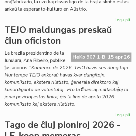
oraĵfabrikado, la uzo kaj disvastigo de la brajla skribo estas
ankaŭ la esperanto-kulturo en Aŭstrio.
Legu pli
pri
Ag
TEJO maldungas preskaŭ
pri
ĉiun oficiston
la
es
kul
La brazila prezidantino de la
HeKo 907 1-B, 15 apr 26
en
Junulara, Ana Ribeiro, publike
Aŭs
ĵus anoncis: “
Komence de 2026, TEJO havis ses dungitojn.
Nuntempe TEJO ankoraŭ havas kvar dungitojn:
komunikisto, ekstera rilatisto, ĝenerala direktoro kaj
kunordiganto de volontuloj. Pro la ﬁnancaj malfacilaĵoj la
jenaj pozicioj estos ﬁnitaj ĝis la ﬁno de aprilo 2026:
komunikisto kaj ekstera rilatisto.
Legu pli
pri
TE
Tago de ĉiuj pioniroj 2026 -
ma
LF-koop memoras
pr