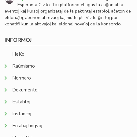
Esperanta Civito. Tiu platformo ebligas la aliĝon al la
eventoj kaj kursoj organizataj de la paktintaj establoj, aĉeton de
eldonaĵoj, abonon al revuoj kaj multe pli. Vizitu ĝin tuj por
konatiĝi kun la aktivaĵoj kaj eldonaj novaĵoj de la konsorcio.
INFORMOJ
HeKo
Raŭmismo
Normaro
Dokumentoj
Establoj
Instancoj
En aliaj lingvoj