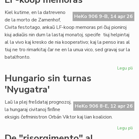
ĉiu
ofi
Kiel kutime, en la datreveno
HeKo 906 9-B, 14 apr 26
de la morto de Zamenhof,
Civita festotago, ankaŭ LF-koop memoras pri ĉiuj pioniroj
kiuj adiaŭis nin dum la lastaj monatoj, specife tiuj helpintaj
al la vivo kaj kresko de nia kooperativo; kaj la penso iras al
tiuj ne tro rimarkitaj ĉar ne en la unua vico, sed gravaj sur la
batalfronto.
Legu pli
pri
Ta
Hungario sin turnas
de
'Nyugatra'
ĉiuj
pio
20
Laŭ la plej freŝdataj prognozoj,
HeKo 906 8-E, 12 apr 26
-
la hungaraj civitanoj ﬁnﬁne
LF-
eksigis ĉefministron Orbán Viktor kaj lian koalicion.
ko
me
Legu pli
pri
Hu
De "risorgimento" al