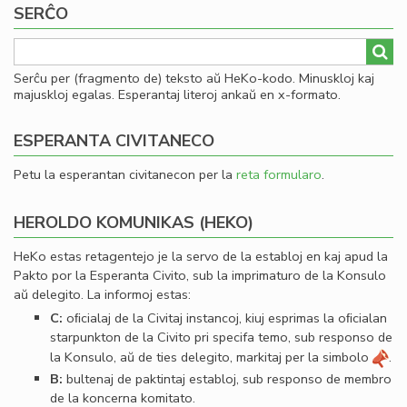
SERĈO
al
he
Serĉu per (fragmento de) teksto aŭ HeKo-kodo. Minuskloj kaj
majuskloj egalas. Esperantaj literoj ankaŭ en x-formato.
ESPERANTA CIVITANECO
Petu la esperantan civitanecon per la
reta formularo
.
HEROLDO KOMUNIKAS (HEKO)
HeKo estas retagentejo je la servo de la establoj en kaj apud la
Pakto por la Esperanta Civito, sub la imprimaturo de la Konsulo
aŭ delegito. La informoj estas:
C:
oﬁcialaj de la Civitaj instancoj, kiuj esprimas la oﬁcialan
starpunkton de la Civito pri specifa temo, sub responso de
la Konsulo, aŭ de ties delegito, markitaj per la simbolo
.
B:
bultenaj de paktintaj establoj, sub responso de membro
de la koncerna komitato.