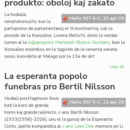
produkto: oboloj kaj zakato
de
kom
al
La hodiaŭa
HeKo 907 6-C, 22 apr 26
vi
senatokonsulto, kun la
partopreno de parlamentanoj el tri kontinentoj, sub la
prezido de la Konsulino, Lorena Bellotti, donis la verdan
lumon al la
leĝopropono Martinelli-Blanco-Giordano,
kiun la
Konsulino enskribos en la tagordo de la venonta senata
sesio, kunvokita al Malago por la 13a de okt
Legu pli
pri
Pr
La esperanta popolo
no
funebras pro Bertil Nilsson
fi
pro
obo
Hodiaŭ posttagmeze ĉesis
HeKo 907 5-C, 21 apr 26
kaj
bati la koro de granda
za
homo kaj granda raŭmisto, c-ano Bertil Nilsson
(1933[1956]-2026), unu el la guruoj de la Esperanta
Civito, spirite komparebla al
c-ano Leen Deij
: memore pri Li