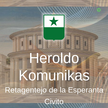
Skip
to
main
content
Heroldo
Komunikas
Retagentejo de la Esperanta
Civito