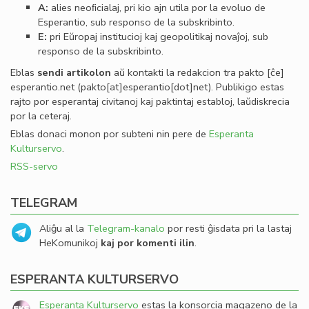
A:
alies neoﬁcialaj, pri kio ajn utila por la evoluo de
Esperantio, sub responso de la subskribinto.
E:
pri Eŭropaj institucioj kaj geopolitikaj novaĵoj, sub
responso de la subskribinto.
Eblas
sendi
artikolon
aŭ kontakti la redakcion tra
pakto
[ĉe]
esperantio
.
net
(pakto[at]esperantio[dot]net)
. Publikigo estas
rajto por esperantaj civitanoj kaj paktintaj establoj, laŭdiskrecia
por la ceteraj.
Eblas donaci monon por subteni nin pere de
Esperanta
Kulturservo
.
RSS-servo
TELEGRAM
Aliĝu al la
Telegram-kanalo
por resti ĝisdata pri la lastaj
HeKomunikoj
kaj por komenti ilin
.
ESPERANTA KULTURSERVO
Esperanta Kulturservo
estas la konsorcia magazeno de la