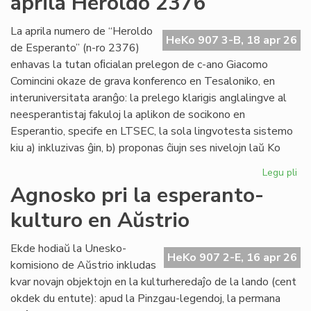
aprila Heroldo 2376
Es
Do
La aprila numero de “Heroldo
HeKo 907 3-B, 18 apr 26
de Esperanto” (n-ro 2376)
enhavas la tutan oﬁcialan prelegon de c-ano Giacomo
Comincini okaze de grava konferenco en Tesaloniko, en
interuniversitata aranĝo: la prelego klarigis anglalingve al
neesperantistaj fakuloj la aplikon de socikono en
Esperantio, specife en LTSEC, la sola lingvotesta sistemo
kiu a) inkluzivas ĝin, b) proponas ĉiujn ses nivelojn laŭ Ko
Legu pli
pri
La
Agnosko pri la esperanto-
"te
kulturo en Aŭstrio
pr
en
la
Ekde hodiaŭ la Unesko-
HeKo 907 2-E, 16 apr 26
apr
komisiono de Aŭstrio inkludas
He
kvar novajn objektojn en la kulturheredaĵo de la lando (cent
23
okdek du entute): apud la Pinzgau-legendoj, la permana