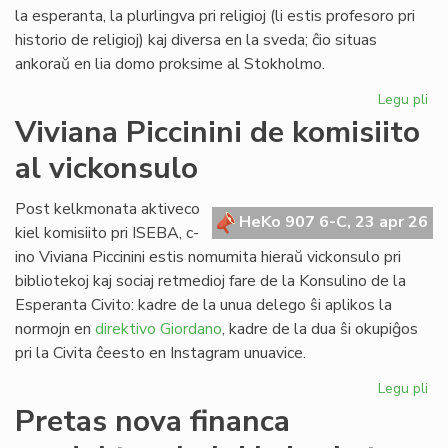
Lib
la esperanta, la plurlingva pri religioj (li estis profesoro pri
historio de religioj) kaj diversa en la sveda; ĉio situas
ankoraŭ en lia domo proksime al Stokholmo.
Legu pli
pri
Re
Viviana Piccinini de komisiito
en
al vickonsulo
Sv
la
bib
Post kelkmonata aktiveco
HeKo 907 6-C, 23 apr 26
de
kiel komisiito pri ISEBA, c-
c-
ino Viviana Piccinini estis nomumita hieraŭ vickonsulo pri
an
bibliotekoj kaj sociaj retmedioj fare de la Konsulino de la
Ni
Esperanta Civito: kadre de la unua delego ŝi aplikos la
normojn en
direktivo Giordano
, kadre de la dua ŝi okupiĝos
pri la Civita ĉeesto en Instagram unuavice.
Legu pli
pri
Vi
Pretas nova financa
Pic