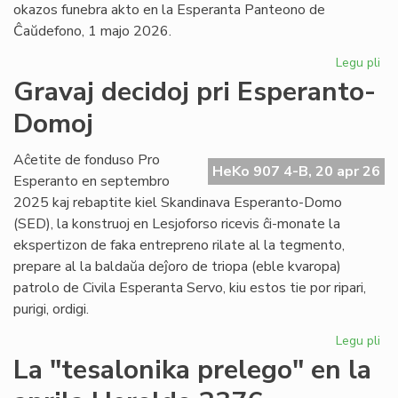
okazos funebra akto en la Esperanta Panteono de
Ĉaŭdefono, 1 majo 2026.
Legu pli
pri
La
Gravaj decidoj pri Esperanto-
es
Domoj
po
fu
pr
Aĉetite de fonduso Pro
HeKo 907 4-B, 20 apr 26
Ber
Esperanto en septembro
Ni
2025 kaj rebaptite kiel Skandinava Esperanto-Domo
(SED), la konstruoj en Lesjoforso ricevis ĉi-monate la
ekspertizon de faka entrepreno rilate al la tegmento,
prepare al la baldaŭa deĵoro de triopa (eble kvaropa)
patrolo de Civila Esperanta Servo, kiu estos tie por ripari,
purigi, ordigi.
Legu pli
pri
Gr
La "tesalonika prelego" en la
dec
pri