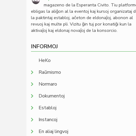
magazeno de la Esperanta Civito. Tiu platfor
ebligas la aliĝon al la eventoj kaj kursoj organizataj 
la paktintaj establoj, aĉeton de eldonaĵoj, abonon al
revuoj kaj multe pli. Vizitu ĝin tuj por konatiĝi kun la
aktivaĵoj kaj eldonaj novaĵoj de la konsorcio.
INFORMOJ
HeKo
Raŭmismo
Normaro
Dokumentoj
Establoj
Instancoj
En aliaj lingvoj