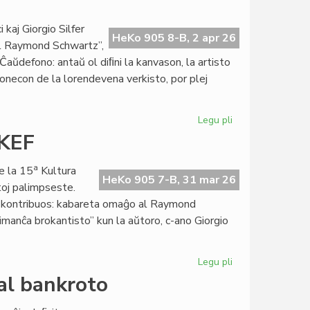
Almenaŭ
en
kaj Giorgio Silfer
HeKo 905 8-B, 2 apr 26
2026
al Raymond Schwartz”,
ne
aŭdefono: antaŭ ol diﬁni la kanvason, la artisto
sonecon de la lorendevena verkisto, por plej
Legu pli
pri
Giorgio
 KEF
Di
Nucci,
a
e la 15
Kultura
interpretonto
HeKo 905 7-B, 31 mar 26
toj palimpseste.
de
lej kontribuos: kabareta omaĝo al Raymond
Raymond
imanĉa brokantisto” kun la aŭtoro, c-ano Giorgio
Schwartz
Legu pli
pri
Preta
al bankroto
la
programo