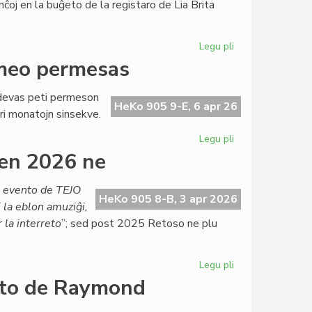
nĉoj en la buĝeto de la registaro de Lia Brita
Ĉervjo
Legu pli
pri
Ekas
rmeo permesas
la
draste
a devas peti permeson
magriga
HeKo 905 9-E, 6 apr 26
ri monatojn sinsekve.
dieto
por
Legu pli
pri
British
Labori
en 2026 ne
Council
ĉe
TEJO?
a evento de TEJO
Nur
HeKo 905 8-B, 3 apr 2026
j la eblon amuziĝi,
se
 la interreto
”; sed post 2025 Retoso ne plu
la
armeo
permesas
Legu pli
pri
Ĉu
onto de Raymond
Retoso
mortis?