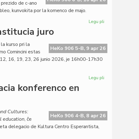
 prezido de c-ano
mbleo, kunvokita por la komenco de majo.
Legu pli
pri
La
stitucia juro
KCE-
Komitato
la kurso pri la
aplaŭdas
HeKo 906 5-B, 9 apr 26
mo Comincini estas
delegacian
9, 12, 16, 19, 23, 26 junio 2026, je 16h00-17h30
sukceson
Legu pli
pri
Kalendaro
acia konferenco en
de
la
kurso
pri
nd Cultures:
HeKo 906 4-B, 8 apr 26
konstitucia
l education
, ĉe
juro
 eta delegacio de Kultura Centro Esperantista,