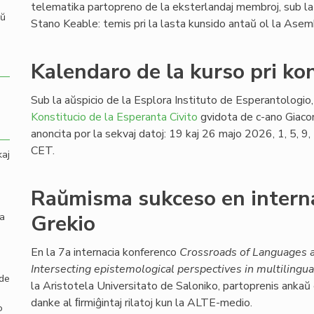
telematika partopreno de la eksterlandaj membroj, sub la
aŭ
Stano Keable: temis pri la lasta kunsido antaŭ ol la Ase
Kalendaro de la kurso pri kon
Sub la aŭspicio de la Esplora Instituto de Esperantologio, 
Konstitucio de la Esperanta Civito
gvidota de c-ano Giaco
anoncita por la sekvaj datoj: 19 kaj 26 majo 2026, 1, 5, 
CET.
kaj
Raŭmisma sukceso en intern
la
Grekio
En la 7a internacia konferenco
Crossroads of Languages a
Intersecting epistemological perspectives in multilingua
 de
la Aristotela Universitato de Saloniko, partoprenis ankaŭ
danke al ﬁrmiĝintaj rilatoj kun la ALTE-medio.
o