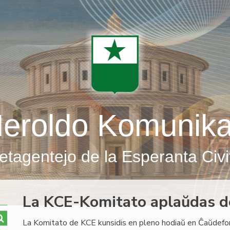
eroldo Komunik
etagentejo de la Esperanta Civi
La KCE-Komitato aplaŭdas d
La Komitato de KCE kunsidis en pleno hodiaŭ en Ĉaŭdefon