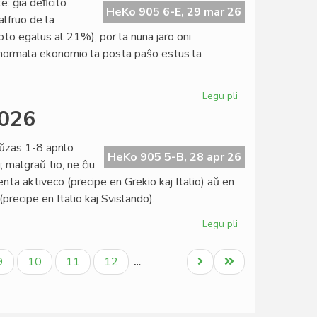
te: ĝia deﬁcito
de
HeKo 905 6-E, 29 mar 26
alfruo de la
la
to egalus al 21%); por la nuna jaro oni
15a
normala ekonomio la posta paŝo estus la
KEF
Legu pli
pri
Unuiĝintaj
2026
Nacioj
proksimas
ŭzas 1-8 aprilo
al
HeKo 905 5-B, 28 apr 26
 malgraŭ tio, ne ĉiu
bankroto
ta aktiveco (precipe en Grekio kaj Italio) aŭ en
recipe en Italio kaj Svislando).
Legu pli
pri
Konsorcia
paŭzo
la
Paĝo
Paĝo
Paĝo
Paĝo
Next
Last
9
10
11
12
…
1-
page
page
8
aprilo
2026