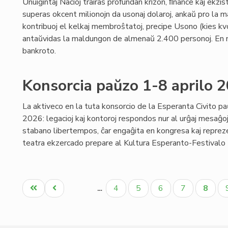
Unuiĝintaj Nacioj trairas profundan krizon, ﬁnance kaj ekzis
superas okcent milionojn da usonaj dolaroj, ankaŭ pro la m
kontribuoj el kelkaj membroŝtatoj, precipe Usono (kies kvo
antaŭvidas la maldungon de almenaŭ 2.400 personoj. En 
bankroto.
Konsorcia paŭzo 1-8 aprilo 
La aktiveco en la tuta konsorcio de la Esperanta Civito pa
2026: legacioj kaj kontoroj respondos nur al urĝaj mesaĝoj;
stabano libertempos, ĉar engaĝita en kongresa kaj reprezen
teatra ekzercado prepare al Kultura Esperanto-Festivalo (p
Pagination
Unua
Antaŭa
Paĝo
Paĝo
Paĝo
Paĝo
Aktua
4
5
6
7
8
…
paĝo
paĝo
paĝo