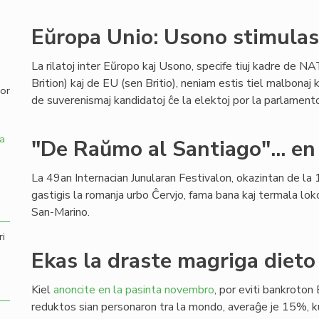
,
Eŭropa Unio: Usono stimulas 
La rilatoj inter Eŭropo kaj Usono, specife tiuj kadre de NA
Brition) kaj de EU (sen Britio), neniam estis tiel malbonaj k
por
de suverenismaj kandidatoj ĉe la elektoj por la parlamen
a
"De Raŭmo al Santiago"... en
La 49an Internacian Junularan Festivalon, okazintan de la 1
gastigis la romanja urbo Ĉervjo, fama bana kaj termala lok
San-Marino.
ri
Ekas la draste magriga dieto 
Kiel
anoncite en la pasinta novembro
, por eviti bankroton 
reduktos sian personaron tra la mondo, averaĝe je 15%,