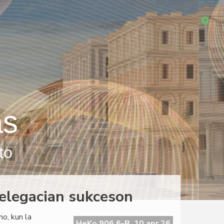
as
to
elegacian sukceson
o, kun la
HeKo 906 6-B, 10 apr 26