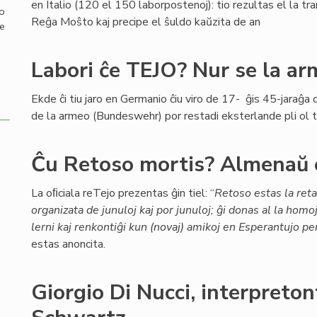
en Italio (120 el 150 laborpostenoj): tio rezultas el la tra
mo
Reĝa Moŝto kaj precipe el ŝuldo kaŭzita de an
de
Labori ĉe TEJO? Nur se la a
Ekde ĉi tiu jaro en Germanio ĉiu viro de 17- ĝis 45-jaraĝ
de la armeo (Bundeswehr) por restadi eksterlande pli ol t
Ĉu Retoso mortis? Almenaŭ 
La oﬁciala reTejo prezentas ĝin tiel: “
Retoso estas la ret
organizata de junuloj kaj por junuloj; ĝi donas al la homo
lerni kaj renkontiĝi kun (novaj) amikoj en Esperantujo per
estas anoncita.
Giorgio Di Nucci, interpret