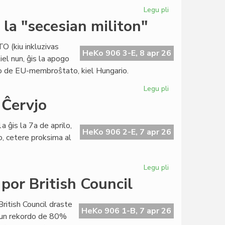
Legu pli
pri
Raŭmisma
la "secesian militon"
sukceso
en
TO (kiu inkluzivas
internacia
HeKo 906 3-E, 8 apr 26
iel nun, ĝis la apogo
konferenco
to de EU-membroŝtato, kiel Hungario.
en
Grekio
Legu pli
pri
Eŭropa
 Ĉervjo
Unio:
Usono
a ĝis la 7a de aprilo,
stimulas
HeKo 906 2-E, 7 apr 26
o, cetere proksima al
la
"secesian
militon"
Legu pli
pri
"De
por British Council
Raŭmo
al
British Council draste
Santiago"...
HeKo 906 1-B, 7 apr 26
 kun rekordo de 80%
en