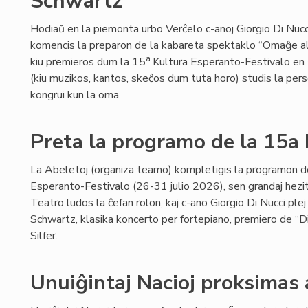
Schwartz
Hodiaŭ en la piemonta urbo Verĉelo c-anoj Giorgio Di Nucci 
komencis la preparon de la kabareta spektaklo “Omaĝe 
a
kiu premieros dum la 15
Kultura Esperanto-Festivalo en Ĉ
(kiu muzikos, kantos, skeĉos dum tuta horo) studis la per
kongrui kun la oma
Preta la programo de la 15a
La Abeletoj (organiza teamo) kompletigis la programon d
Esperanto-Festivalo (26-31 julio 2026), sen grandaj hezi
Teatro ludos la ĉefan rolon, kaj c-ano Giorgio Di Nucci p
Schwartz, klasika koncerto per fortepiano, premiero de “D
Silfer.
Unuiĝintaj Nacioj proksimas 