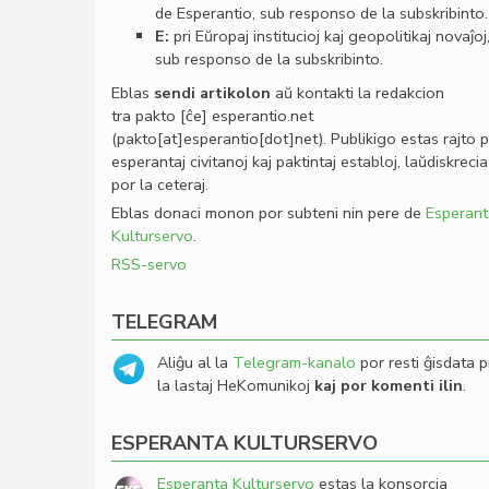
de Esperantio, sub responso de la subskribinto.
E:
pri Eŭropaj institucioj kaj geopolitikaj novaĵoj
sub responso de la subskribinto.
Eblas
sendi
artikolon
aŭ kontakti la redakcion
tra
pakto
[ĉe]
esperantio
.
net
(pakto[at]esperantio[dot]net)
. Publikigo estas rajto 
esperantaj civitanoj kaj paktintaj establoj, laŭdiskrecia
por la ceteraj.
Eblas donaci monon por subteni nin pere de
Esperant
Kulturservo
.
RSS-servo
TELEGRAM
Aliĝu al la
Telegram-kanalo
por resti ĝisdata p
la lastaj HeKomunikoj
kaj por komenti ilin
.
ESPERANTA KULTURSERVO
Esperanta Kulturservo
estas la konsorcia