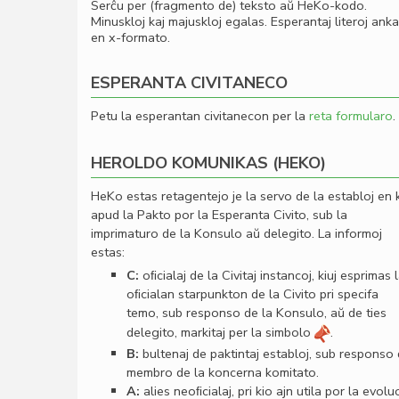
Serĉu per (fragmento de) teksto aŭ HeKo-kodo.
Minuskloj kaj majuskloj egalas. Esperantaj literoj ank
en x-formato.
ESPERANTA CIVITANECO
Petu la esperantan civitanecon per la
reta formularo
.
HEROLDO KOMUNIKAS (HEKO)
HeKo estas retagentejo je la servo de la establoj en 
apud la Pakto por la Esperanta Civito, sub la
imprimaturo de la Konsulo aŭ delegito. La informoj
estas:
C:
oﬁcialaj de la Civitaj instancoj, kiuj esprimas 
oﬁcialan starpunkton de la Civito pri specifa
temo, sub responso de la Konsulo, aŭ de ties
delegito, markitaj per la simbolo
.
B:
bultenaj de paktintaj establoj, sub responso
membro de la koncerna komitato.
A:
alies neoﬁcialaj, pri kio ajn utila por la evolu