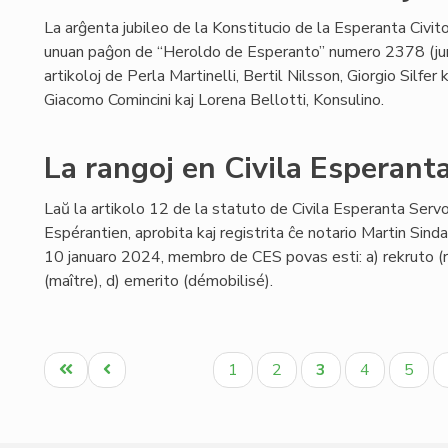
La arĝenta jubileo de la Konstitucio de la Esperanta Civito
unuan paĝon de “Heroldo de Esperanto” numero 2378 (ju
artikoloj de Perla Martinelli, Bertil Nilsson, Giorgio Silfer
Giacomo Comincini kaj Lorena Bellotti, Konsulino.
La rangoj en Civila Esperant
Laŭ la artikolo 12 de la statuto de Civila Esperanta Servo 
Espérantien, aprobita kaj registrita ĉe notario Martin Sin
10 januaro 2024, membro de CES povas esti: a) rekruto (re
(maître), d) emerito (démobilisé).
Pagination
Unua
Antaŭa
Paĝo
Paĝo
Aktuala
Paĝo
Paĝo
1
2
3
4
5
paĝo
paĝo
paĝo