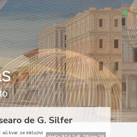
as
to
searo de G. Silfer
 aŭ kvar, se inkluzivi
HeKo 914 2-B, 29 jun 26