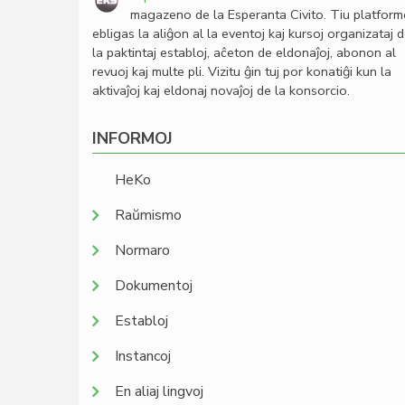
magazeno de la Esperanta Civito. Tiu platfor
ebligas la aliĝon al la eventoj kaj kursoj organizataj 
la paktintaj establoj, aĉeton de eldonaĵoj, abonon al
revuoj kaj multe pli. Vizitu ĝin tuj por konatiĝi kun la
aktivaĵoj kaj eldonaj novaĵoj de la konsorcio.
INFORMOJ
HeKo
Raŭmismo
Normaro
Dokumentoj
Establoj
Instancoj
En aliaj lingvoj