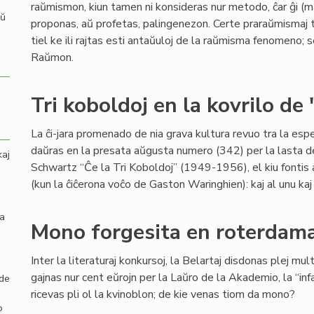
raŭmismon, kiun tamen ni konsideras nur metodo, ĉar ĝi (mal
aŭ
proponas, aŭ profetas, palingenezon. Certe praraŭmismaj tra
tiel ke ili rajtas esti antaŭuloj de la raŭmisma fenomeno; s
Raŭmon.
Tri koboldoj en la kovrilo de
La ĉi-jara promenado de nia grava kultura revuo tra la es
daŭras en la presata aŭgusta numero (342) per la lasta
kaj
Schwartz “Ĉe la Tri Koboldoj” (1949-1956), el kiu fontis 
(kun la ĉiĉerona voĉo de Gaston Waringhien): kaj al unu kaj a
la
Mono forgesita en roterdamaj
Inter la literaturaj konkursoj, la Belartaj disdonas plej mu
gajnas nur cent eŭrojn per la Laŭro de la Akademio, la “infa
 de
ricevas pli ol la kvinoblon; de kie venas tiom da mono?
o