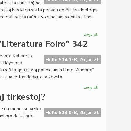
e al la unuaj tri) ne
jtoj karakterizas la penson de ĉiuj tri ideologoj,
ed esti sur la raŭma vojo ne jam signifas atingi
Legu pli
pri
Specimeno
 "Literatura Foiro" 342
el
la
peranto-kabaretoj
ĵus
HeKo 914 1-B, 26 jun 26
 de Raymond
presita
ankaŭ la geaktoroj por nia unua ﬁlmo “Angoroj”
esearo
l alia estas dediĉita la kovrilo.
de
G.
Legu pli
pri
Silfer
Tri
 tirkestoj?
koboldoj
en
lte da mono: se verko
la
HeKo 913 9-B, 25 jun 26
nlibro de la jaro”
kovrilo
de
"Literatura