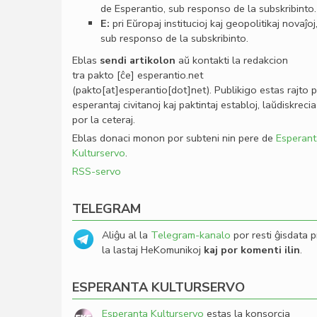
de Esperantio, sub responso de la subskribinto.
E:
pri Eŭropaj institucioj kaj geopolitikaj novaĵoj
sub responso de la subskribinto.
Eblas
sendi
artikolon
aŭ kontakti la redakcion
tra
pakto
[ĉe]
esperantio
.
net
(pakto[at]esperantio[dot]net)
. Publikigo estas rajto 
esperantaj civitanoj kaj paktintaj establoj, laŭdiskrecia
por la ceteraj.
Eblas donaci monon por subteni nin pere de
Esperant
Kulturservo
.
RSS-servo
TELEGRAM
Aliĝu al la
Telegram-kanalo
por resti ĝisdata p
la lastaj HeKomunikoj
kaj por komenti ilin
.
ESPERANTA KULTURSERVO
Esperanta Kulturservo
estas la konsorcia