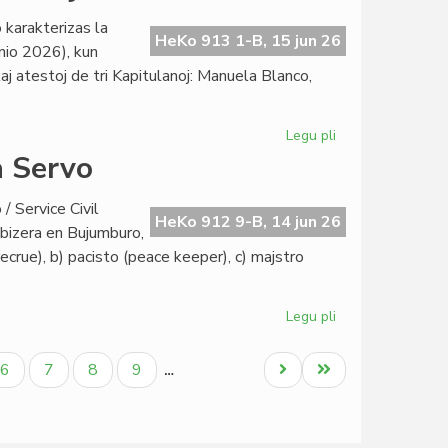
dato
 karakterizas la
por
HeKo 913 1-B, 15 jun 26
nio 2026), kun
la
 kaj atestoj de tri Kapitulanoj: Manuela Blanco,
inaŭguro
en
Lesjoforso
Legu pli
pri
Sabloneto
a Servo
Ĉaŭdefono
Lesjoforso:
/ Service Civil
junia
HeKo 912 9-B, 14 jun 26
dabizera en Bujumburo,
Heroldo
crue), b) pacisto (peace keeper), c) majstro
2378
Legu pli
pri
La
rangoj
Paĝo
Paĝo
Paĝo
Paĝo
Next
Last
6
7
8
9
…
en
page
page
Civila
Esperanta
Servo