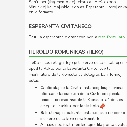
Serĉu per (fragmento de) teksto aŭ HeKo-kodo.
Minuskloj kaj majuskloj egalas. Esperantaj literoj ank
en x-formato.
ESPERANTA CIVITANECO
Petu la esperantan civitanecon per la
reta formularo
.
HEROLDO KOMUNIKAS (HEKO)
HeKo estas retagentejo je la servo de la establoj en 
apud la Pakto por la Esperanta Civito, sub la
imprimaturo de la Konsulo aŭ delegito. La informoj
estas:
C:
oﬁcialaj de la Civitaj instancoj, kiuj esprimas 
oﬁcialan starpunkton de la Civito pri specifa
temo, sub responso de la Konsulo, aŭ de ties
delegito, markitaj per la simbolo
.
B:
bultenaj de paktintaj establoj, sub responso
membro de la koncerna komitato.
A:
alies neoﬁcialaj, pri kio ajn utila por la evolu