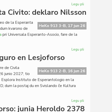
Legu pli
pri
La
a Civito: deklaro Nilsson
junia
kunsido
leo de la Esperanta
de
HeKo 913 3-B, 17 jun 26
n dum kvarono de
la
a
pri Universala Esperanto-Asocio, fare de la
Kapitulo
Legu pli
pri
Retrospektive
ŭguro en Lesjoforso
pri
la
e de Civila
Esperanta
HeKo 913 2-B, 16 jun 26
26 junio 2027; tio
Civito:
 Esplora Instituto de Esperantologio en la
deklaro
D, dum la postaj du en Svislando ĉe Kultura
Nilsson
Legu pli
pri
Proponita
rso: junia Heroldo 2378
la