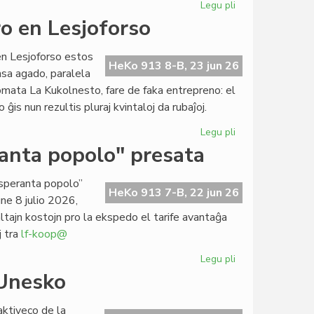
Legu pli
pri
Foiro"
Mono
o en Lesjoforso
342
forgesita
en
en Lesjoforso estos
roterdamaj
HeKo 913 8-B, 23 jun 26
nsa agado, paralela
tirkestoj?
omata La Kukolnesto, fare de faka entrepreno: el
is nun rezultis pluraj kvintaloj da rubaĵoj.
Legu pli
pri
Lasta
ranta popolo" presata
semajno
por
 esperanta popolo”
CES-
HeKo 913 7-B, 22 jun 26
ne 8 julio 2026,
deĵoro
altajn kostojn pro la ekspedo el tarife avantaĝa
en
j tra
lf-koop@
Lesjoforso
Legu pli
pri
"La
 Unesko
socia
historio
aktiveco de la