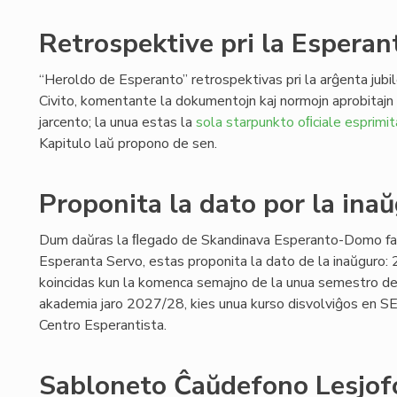
Retrospektive pri la Esperant
“Heroldo de Esperanto” retrospektivas pri la arĝenta jubi
Civito, komentante la dokumentojn kaj normojn aprobitaj
jarcento; la unua estas la
sola starpunkto oﬁciale esprimit
Kapitulo laŭ propono de sen.
Proponita la dato por la ina
Dum daŭras la ﬂegado de Skandinava Esperanto-Domo far
Esperanta Servo, estas proponita la dato de la inaŭguro: 
koincidas kun la komenca semajno de la unua semestro de
akademia jaro 2027/28, kies unua kurso disvolviĝos en SE
Centro Esperantista.
Sabloneto Ĉaŭdefono Lesjofo