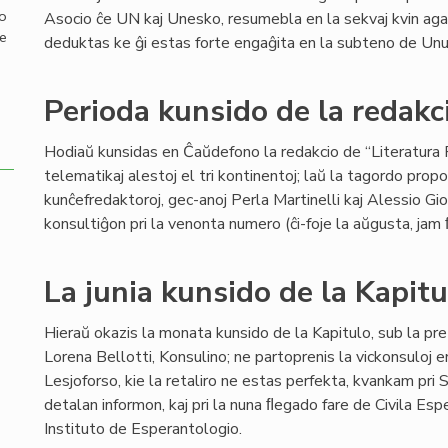
mo
Asocio ĉe UN kaj Unesko, resumebla en la sekvaj kvin agadoj
de
deduktas ke ĝi estas forte engaĝita en la subteno de Unui
Perioda kunsido de la redakci
Hodiaŭ kunsidas en Ĉaŭdefono la redakcio de “Literatura F
telematikaj alestoj el tri kontinentoj; laŭ la tagordo propo
kunĉefredaktoroj, gec-anoj Perla Martinelli kaj Alessio Gi
konsultiĝon pri la venonta numero (ĉi-foje la aŭgusta, jam
La junia kunsido de la Kapitu
Hieraŭ okazis la monata kunsido de la Kapitulo, sub la pre
Lorena Bellotti, Konsulino; ne partoprenis la vickonsuloj e
Lesjoforso, kie la retaliro ne estas perfekta, kvankam pr
detalan informon, kaj pri la nuna ﬂegado fare de Civila Esp
Instituto de Esperantologio.