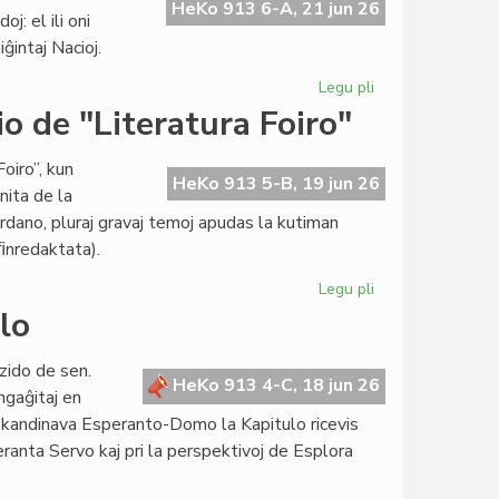
de
HeKo 913 6-A, 21 jun 26
: el ili oni
la
ĝintaj Nacioj.
esperanta
popolo"
Legu pli
pri
presata
Asocio
o de "Literatura Foiro"
je
la
oiro”, kun
servo
HeKo 913 5-B, 19 jun 26
nita de la
de
ordano, pluraj gravaj temoj apudas la kutiman
UN
 ﬁnredaktata).
kaj
Unesko
Legu pli
pri
Perioda
lo
kunsido
de
zido de sen.
la
HeKo 913 4-C, 18 jun 26
ngaĝitaj en
redakcio
i Skandinava Esperanto-Domo la Kapitulo ricevis
de
eranta Servo kaj pri la perspektivoj de Esplora
"Literatura
Foiro"