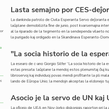
Lasta semajno por CES-deĵor
,
La dankinda patrolo de Civila Esperanta Servo deĵoranta 
laŭplane demobilizita ﬁne de junio, post kvarsemajna inte
por
al la riparado de la tegmento en la sendependa vilaeto n
la purigado kaj ordigado en la Skandinava Esperanto-Domo ĝ
a
"La socia historio de la espe
La esearo de c-ano Giorgio Silfer “La socia historio de la
estas presata: laŭplane la mendoj estos plenumitaj ĉiuj ku
libroservoj kaj individuoj povas mendi proﬁtante la pli mal
ri
lando de Eŭropa Unio; la mendojn akceptas la eldonejo tu
Asocio je la servo de UN kaj
La oﬁcejo de UEA en Nov-Jorko diskonigis raporton pri la 