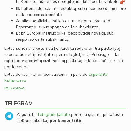
la Konsulo, aŭ de ties delegito, markitaj per la simbolo
.
B:
bultenaj de paktintaj establoj, sub responso de membro
de la koncerna komitato.
A:
alies neoﬁcialaj, pri kio ajn utila por la evoluo de
Esperantio, sub responso de la subskribinto.
E:
pri Eŭropaj institucioj kaj geopolitikaj novaĵoj, sub
responso de la subskribinto.
Eblas
sendi
artikolon
aŭ kontakti la redakcion tra
pakto
[ĉe]
esperantio
.
net
(pakto[at]esperantio[dot]net)
. Publikigo estas
rajto por esperantaj civitanoj kaj paktintaj establoj, laŭdiskrecia
por la ceteraj.
Eblas donaci monon por subteni nin pere de
Esperanta
Kulturservo
.
RSS-servo
TELEGRAM
Aliĝu al la
Telegram-kanalo
por resti ĝisdata pri la lastaj
HeKomunikoj
kaj por komenti ilin
.