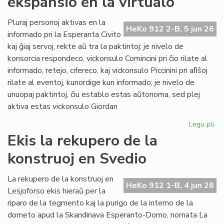
ekspansio en la virtualo
su
ol
Pluraj personoj aktivas en la
HeKo 912 2-B, 5 jun 26
ku
informado pri la Esperanta Civito
kaj ĝiaj servoj, rekte aŭ tra la paktintoj: je nivelo de
konsorcia respondeco, vickonsulo Comincini pri ĉio rilate al
informado, retejo, cifereco, kaj vickonsulo Piccinini pri aﬁŝoj
rilate al eventoj, kunordige kun informado; je nivelo de
unuopaj paktintoj, ĉiu establo estas aŭtonoma, sed plej
aktiva estas vickonsulo Giordan
Legu pli
pri
Da
Ekis la rekupero de la
la
konstruoj en Svedio
ko
ek
en
La rekupero de la konstruoj en
HeKo 912 1-B, 4 jun 26
la
Lesjoforso ekis hieraŭ per la
vir
riparo de la tegmento kaj la purigo de la interno de la
dometo apud la Skandinava Esperanto-Domo, nomata La