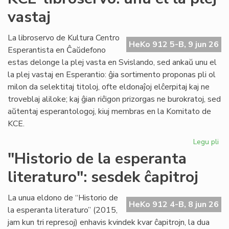
du
vastaj
pa
ka
pl
La libroservo de Kultura Centro
HeKo 912 5-B, 9 jun 26
ĉes
Esperantista en Ĉaŭdefono
estas delonge la plej vasta en Svislando, sed ankaŭ unu el
la plej vastaj en Esperantio: ĝia sortimento proponas pli ol
milon da selektitaj titoloj, ofte eldonaĵoj elĉerpitaj kaj ne
troveblaj aliloke; kaj ĝian riĉigon prizorgas ne burokratoj, sed
aŭtentaj esperantologoj, kiuj membras en la Komitato de
KCE.
Legu pli
pri
KC
"Historio de la esperanta
lib
literaturo": sesdek ĉapitroj
un
el
la
La unua eldono de “Historio de
HeKo 912 4-B, 8 jun 26
ple
la esperanta literaturo” (2015,
vas
jam kun tri represoj) enhavis kvindek kvar ĉapitrojn, la dua