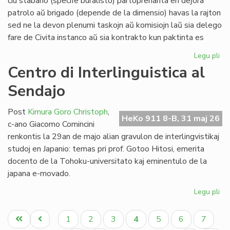
ĉiu stabano (specife buralisto) partoprenanta en deĵora
Li
patrolo aŭ brigado (depende de la dimensio) havas la rajton
sed ne la devon plenumi taskojn aŭ komisiojn laŭ sia delego
fare de Civita instanco aŭ sia kontrakto kun paktinta es
Legu pli
pri
At
Centro di Interlinguistica al
po
Sendajo
deĵ
en
de
Post
Kimura Goro Christoph
,
HeKo 911 8-B, 31 maj 26
Civ
c-ano Giacomo Comincini
Es
renkontis la 29an de majo alian gravulon de interlingvistikaj
Se
studoj en Japanio: temas pri prof. Gotoo Hitosi, emerita
docento de la Tohoku-universitato kaj eminentulo de la
japana e-movado.
Legu pli
pri
Ce
Pagination
di
Unua
Antaŭa
Paĝo
Paĝo
Paĝo
Aktuala
Paĝo
Paĝo
Paĝo
1
2
3
4
5
6
7
Int