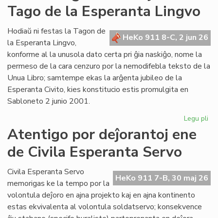
Tago de la Esperanta Lingvo
ret
po
Lit
Hodiaŭ ni festas la Tagon de
HeKo 911 8-C, 2 jun 26
Foi
la Esperanta Lingvo,
konforme al la unusola dato certa pri ĝia naskiĝo, nome la
permeso de la cara cenzuro por la nemodifebla teksto de la
Unua Libro; samtempe ekas la arĝenta jubileo de la
Esperanta Civito, kies konstitucio estis promulgita en
Sabloneto 2 junio 2001.
Legu pli
pri
Jub
Atentigo por deĵorantoj ene
ar
de Civila Esperanta Servo
la
ĉi-
jar
Civila Esperanta Servo
HeKo 911 7-B, 30 maj 26
Ta
memorigas ke la tempo por la
de
volontula deĵoro en ajna projekto kaj en ajna kontinento
la
estas ekvivalenta al volontula soldatservo; konsekvence
Es