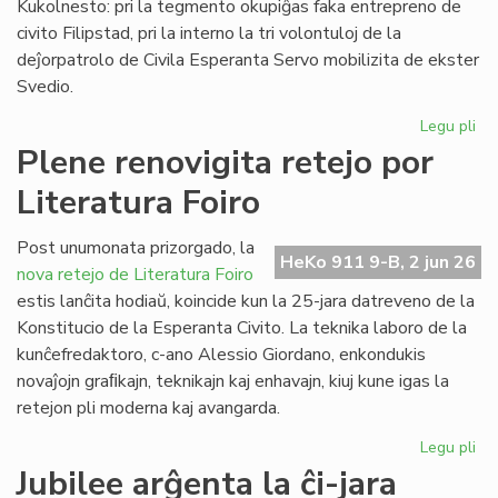
Kukolnesto: pri la tegmento okupiĝas faka entrepreno de
civito Filipstad, pri la interno la tri volontuloj de la
deĵorpatrolo de Civila Esperanta Servo mobilizita de ekster
Svedio.
Legu pli
pri
Eki
Plene renovigita retejo por
la
Literatura Foiro
re
de
la
Post unumonata prizorgado, la
HeKo 911 9-B, 2 jun 26
kon
nova retejo de Literatura Foiro
en
estis lanĉita hodiaŭ, koincide kun la 25-jara datreveno de la
Sv
Konstitucio de la Esperanta Civito. La teknika laboro de la
kunĉefredaktoro, c-ano Alessio Giordano, enkondukis
novaĵojn graﬁkajn, teknikajn kaj enhavajn, kiuj kune igas la
retejon pli moderna kaj avangarda.
Legu pli
pri
Pl
Jubilee arĝenta la ĉi-jara
ren