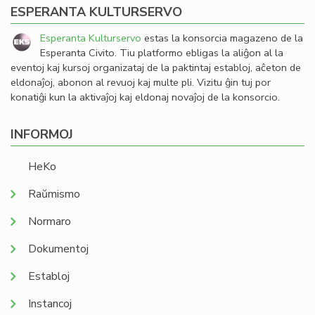
ESPERANTA KULTURSERVO
Esperanta Kulturservo
estas la konsorcia magazeno de la
Esperanta Civito. Tiu platformo ebligas la aliĝon al la
eventoj kaj kursoj organizataj de la paktintaj establoj, aĉeton de
eldonaĵoj, abonon al revuoj kaj multe pli. Vizitu ĝin tuj por
konatiĝi kun la aktivaĵoj kaj eldonaj novaĵoj de la konsorcio.
INFORMOJ
HeKo
Raŭmismo
Normaro
Dokumentoj
Establoj
Instancoj