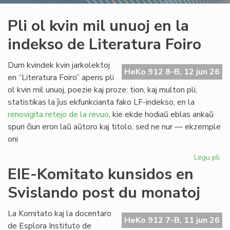
Pli ol kvin mil unuoj en la
indekso de Literatura Foiro
Dum kvindek kvin jarkolektoj
HeKo 912 8-B, 12 jun 26
en “Literatura Foiro” aperis pli
ol kvin mil unuoj, poezie kaj proze: tion, kaj multon pli,
statistikas la ĵus ekfunkcianta fako LF-indekso, en la
renovigita retejo de la revuo
, kie ekde hodiaŭ eblas ankaŭ
spuri ĉiun eron laŭ aŭtoro kaj titolo, sed ne nur — ekzemple
oni
Legu pli
pri
Pli
EIE-Komitato kunsidos en
ol
Svislando post du monatoj
kvi
mil
un
La Komitato kaj la docentaro
HeKo 912 7-B, 11 jun 26
en
de Esplora Instituto de