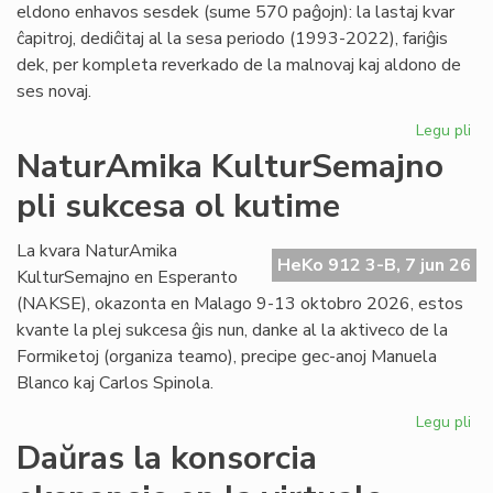
eldono enhavos sesdek (sume 570 paĝojn): la lastaj kvar
ĉapitroj, dediĉitaj al la sesa periodo (1993-2022), fariĝis
dek, per kompleta reverkado de la malnovaj kaj aldono de
ses novaj.
Legu pli
pri
"Hi
NaturAmika KulturSemajno
de
pli sukcesa ol kutime
la
es
lit
La kvara NaturAmika
HeKo 912 3-B, 7 jun 26
se
KulturSemajno en Esperanto
ĉap
(NAKSE), okazonta en Malago 9-13 oktobro 2026, estos
kvante la plej sukcesa ĝis nun, danke al la aktiveco de la
Formiketoj (organiza teamo), precipe gec-anoj Manuela
Blanco kaj Carlos Spinola.
Legu pli
pri
Na
Daŭras la konsorcia
Ku
pli