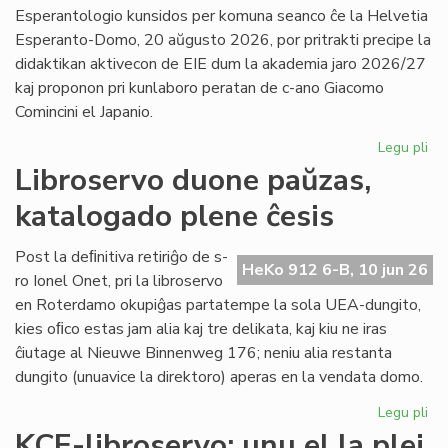
la
Esperantologio kunsidos per komuna seanco ĉe la Helvetia
in
Esperanto-Domo, 20 aŭgusto 2026, por pritrakti precipe la
de
didaktikan aktivecon de EIE dum la akademia jaro 2026/27
Lit
kaj proponon pri kunlaboro peratan de c-ano Giacomo
Foi
Comincini el Japanio.
Legu pli
pri
EIE
Libroservo duone paŭzas,
Ko
katalogado plene ĉesis
ku
en
Sv
Post la deﬁnitiva retiriĝo de s-
HeKo 912 6-B, 10 jun 26
po
ro Ionel Onet, pri la libroservo
du
en Roterdamo okupiĝas partatempe la sola UEA-dungito,
mo
kies oﬁco estas jam alia kaj tre delikata, kaj kiu ne iras
ĉiutage al Nieuwe Binnenweg 176; neniu alia restanta
dungito (unuavice la direktoro) aperas en la vendata domo.
Legu pli
pri
Lib
KCE-libroservo: unu el la plej