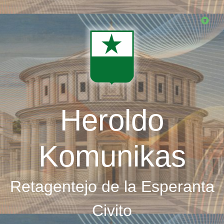
Skip
to
main
content
Heroldo
Komunikas
Retagentejo de la Esperanta
Civito