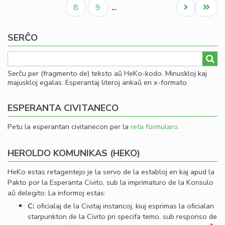
paĝo
paĝo
paĝo
al
Paĝo
Paĝo
Next
Last
8
9
…
Se
page
page
SERĈO
Serĉu per (fragmento de) teksto aŭ HeKo-kodo. Minuskloj kaj
majuskloj egalas. Esperantaj literoj ankaŭ en x-formato.
ESPERANTA CIVITANECO
Petu la esperantan civitanecon per la
reta formularo
.
HEROLDO KOMUNIKAS (HEKO)
HeKo estas retagentejo je la servo de la establoj en kaj apud la
Pakto por la Esperanta Civito, sub la imprimaturo de la Konsulo
aŭ delegito. La informoj estas:
C:
oﬁcialaj de la Civitaj instancoj, kiuj esprimas la oﬁcialan
starpunkton de la Civito pri specifa temo, sub responso de