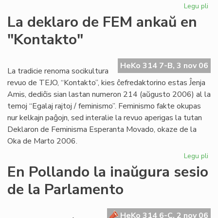
Legu pli
pri
Pr
La deklaro de FEM ankaŭ en
Ma
"Kontakto"
pri
la
An
HeKo 314 7-B, 3 nov 06
La tradicie renoma socikultura
revuo de TEJO, “Kontakto”, kies ĉefredaktorino estas Ĵenja
Amis, dediĉis sian lastan numeron 214 (aŭgusto 2006) al la
temoj “Egalaj rajtoj / feminismo”. Feminismo fakte okupas
nur kelkajn paĝojn, sed interalie la revuo aperigas la tutan
Deklaron de Feminisma Esperanta Movado, okaze de la
Oka de Marto 2006.
Legu pli
pri
La
En Pollando la inaŭgura sesio
de
de la Parlamento
de
FE
an
HeKo 314 6-C, 2 nov 06
en