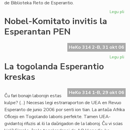
de Biblioteka Reto de Esperantio.
Legu pli
pri
Bib
Nobel-Komitato invitis la
Ret
Esperantan PEN
pr
la
dir
HeKo 314 2-B, 31 okt 06
Legu pli
pri
No
La togolanda Esperantio
Ko
kreskas
inv
la
Es
HeKo 314 1-B, 29 okt 06
PE
Ĉu fari bonajn laborojn estas
kulpe? (…) Necesas legi estrarraporton de UEA en Revuo
Esperanto de junio 2006 por senti ion tian. La antaŭa Afrika
Oﬁcejo en Togolando laboris perfekte. Tamen UEA-
gvidantoj rifuzis al ili la daŭrigadon de la laboroj. Ĉu vi scias