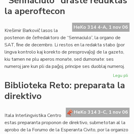
"Sennaciulo" draste reduktas
Rad
la aperoftecon
la
es
re
HeKo 314 4-A, 1 nov 06
fe
Kreŝimir Barkoviĉ lasos la
postenon de ĉefredaktoro de “Sennaciulo”, la organo de
SAT, ﬁne de decembro. Li restos en la redakta stabo (por
lingva kontrolo kaj korekto de presprovaĵoj) de la gazeto,
kiu tamen ne plu aperos monate, sed dumonate: ses
numeroj jare kun pli da paĝoj, principe ses duoblaj numeroj.
Legu pli
pri
"S
Biblioteka Reto: preparata la
dr
direktivo
re
la
ap
HeKo 314 3-C, 1 nov 06
Itala Interlingvistika Centro
estas preparanta proponon de direktivo, submetotan al la
aprobo de la Forumo de la Esperanta Civito, por la organizo