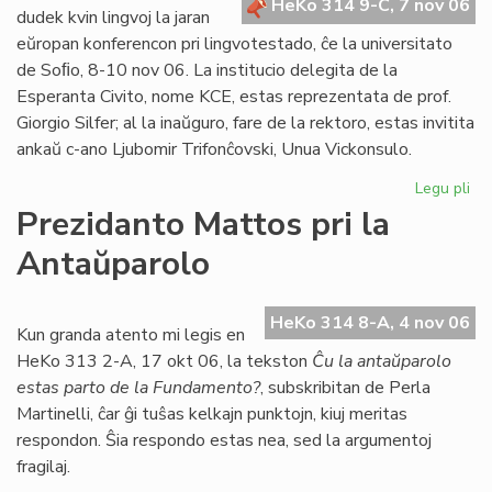
HeKo 314 9-C, 7 nov 06
Bu
dudek kvin lingvoj la jaran
eŭropan konferencon pri lingvotestado, ĉe la universitato
de Soﬁo, 8-10 nov 06. La institucio delegita de la
Esperanta Civito, nome KCE, estas reprezentata de prof.
Giorgio Silfer; al la inaŭguro, fare de la rektoro, estas invitita
ankaŭ c-ano Ljubomir Trifonĉovski, Unua Vickonsulo.
Legu pli
pri
Li
Prezidanto Mattos pri la
Si
Antaŭparolo
en
eŭ
ko
HeKo 314 8-A, 4 nov 06
Kun granda atento mi legis en
HeKo 313 2-A, 17 okt 06, la tekston
Ĉu la antaŭparolo
estas parto de la Fundamento?
, subskribitan de Perla
Martinelli, ĉar ĝi tuŝas kelkajn punktojn, kiuj meritas
respondon. Ŝia respondo estas nea, sed la argumentoj
fragilaj.