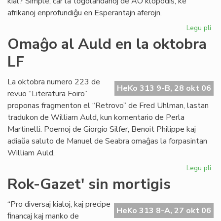
kial? Simple, ĉar la togolandanoj de AO klopodis, ke
afrikanoj enprofundiĝu en Esperantajn aferojn.
Legu pli
pri
La
Omaĝo al Auld en la oktobra
to
LF
Es
kr
La oktobra numero 223 de
HeKo 313 9-B, 28 okt 06
revuo “Literatura Foiro”
proponas fragmenton el “Retrovo” de Fred Uhlman, lastan
tradukon de William Auld, kun komentario de Perla
Martinelli. Poemoj de Giorgio Silfer, Benoit Philippe kaj
adiaŭa saluto de Manuel de Seabra omaĝas la forpasintan
William Auld.
Legu pli
pri
Om
Rok-Gazet' sin mortigis
al
Au
“Pro diversaj kialoj, kaj precipe
en
HeKo 313 8-A, 27 okt 06
ﬁnancaj kaj manko de
la