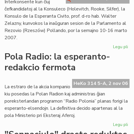
Interkonsente kun ĉiuj
"K
ĉefkandidatoj al la Konsuleco (Holevitch, Rooke, Silfer), la
Konsulo de la Esperanta Civito, prof. d-ro hab. Walter
Zelazny, kunvokos la inaŭguran sesion de la Parlamento al
Rezovio (Rzeszów) Pollando, por la semajno 10-16 marto
2007.
Legu pli
pri
En
Pola Radio: la esperanto-
Po
redakcio fermota
la
in
ses
HeKo 314 5-A, 2 nov 06
de
La estraro de la akcia kompanio
la
kiu posedas la Polan Radion kaj administras ĝian
Pa
poreksterlandan programon “Radio Polonia” planas forigi la
esperanto-elsendojn. La deﬁnitiva decido apartenas al la
pola Ministerio pri Eksteraj Aferoj.
Legu pli
pri
Po