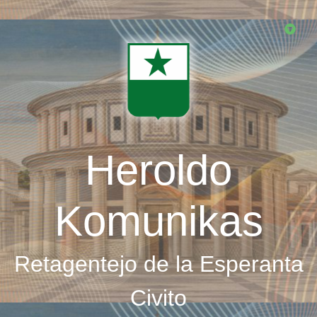
Skip
to
main
content
Heroldo
Komunikas
Retagentejo de la Esperanta
Civito