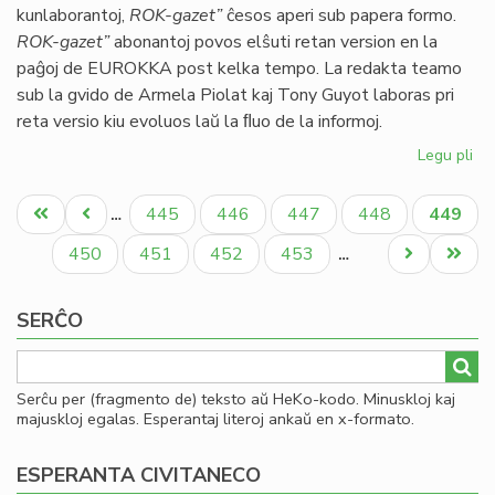
kunlaborantoj,
ROK-gazet”
ĉesos aperi sub papera formo.
ok
ROK-gazet”
abonantoj povos elŝuti retan version en la
LF
paĝoj de EUROKKA post kelka tempo. La redakta teamo
sub la gvido de Armela Piolat kaj Tony Guyot laboras pri
reta versio kiu evoluos laŭ la ﬂuo de la informoj.
Legu pli
pri
Ro
Pagination
Ga
Unua
Antaŭa
Paĝo
Paĝo
Paĝo
Paĝo
Aktual
445
446
447
448
449
…
sin
paĝo
paĝo
paĝo
mor
Paĝo
Paĝo
Paĝo
Paĝo
Next
Last
450
451
452
453
…
page
page
SERĈO
Serĉu per (fragmento de) teksto aŭ HeKo-kodo. Minuskloj kaj
majuskloj egalas. Esperantaj literoj ankaŭ en x-formato.
ESPERANTA CIVITANECO