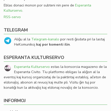
Eblas donaci monon por subteni nin pere de
Esperanta
Kulturservo
.
RSS-servo
TELEGRAM
Aliĝu al la
Telegram-kanalo
por resti ĝisdata pri la lastaj
HeKomunikoj
kaj por komenti ilin
.
ESPERANTA KULTURSERVO
Esperanta Kulturservo
estas la konsorcia magazeno de la
Esperanta Civito. Tiu platformo ebligas la aliĝon al la
eventoj kaj kursoj organizataj de la paktintaj establoj, aĉeton de
eldonaĵoj, abonon al revuoj kaj multe pli. Vizitu ĝin tuj por
konatiĝi kun la aktivaĵoj kaj eldonaj novaĵoj de la konsorcio.
INFORMOJ