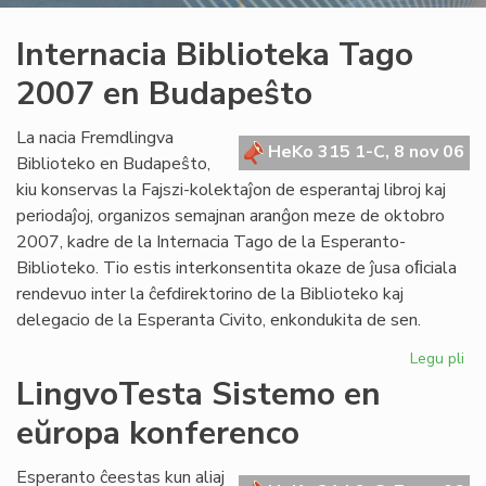
Internacia Biblioteka Tago
2007 en Budapeŝto
La nacia Fremdlingva
HeKo 315 1-C, 8 nov 06
Biblioteko en Budapeŝto,
kiu konservas la Fajszi-kolektaĵon de esperantaj libroj kaj
periodaĵoj, organizos semajnan aranĝon meze de oktobro
2007, kadre de la Internacia Tago de la Esperanto-
Biblioteko. Tio estis interkonsentita okaze de ĵusa oﬁciala
rendevuo inter la ĉefdirektorino de la Biblioteko kaj
delegacio de la Esperanta Civito, enkondukita de sen.
Legu pli
pri
Int
LingvoTesta Sistemo en
Bib
eŭropa konferenco
Ta
20
en
Esperanto ĉeestas kun aliaj