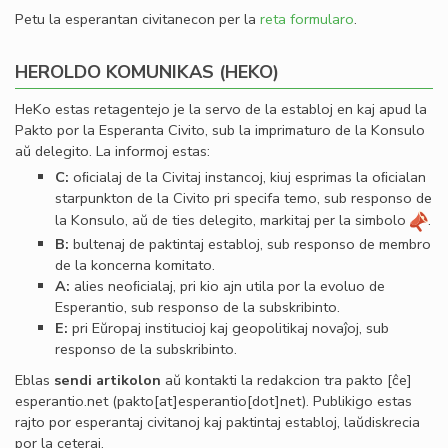
Petu la esperantan civitanecon per la
reta formularo
.
HEROLDO KOMUNIKAS (HEKO)
HeKo estas retagentejo je la servo de la establoj en kaj apud la
Pakto por la Esperanta Civito, sub la imprimaturo de la Konsulo
aŭ delegito. La informoj estas:
C:
oﬁcialaj de la Civitaj instancoj, kiuj esprimas la oﬁcialan
starpunkton de la Civito pri specifa temo, sub responso de
la Konsulo, aŭ de ties delegito, markitaj per la simbolo
.
B:
bultenaj de paktintaj establoj, sub responso de membro
de la koncerna komitato.
A:
alies neoﬁcialaj, pri kio ajn utila por la evoluo de
Esperantio, sub responso de la subskribinto.
E:
pri Eŭropaj institucioj kaj geopolitikaj novaĵoj, sub
responso de la subskribinto.
Eblas
sendi
artikolon
aŭ kontakti la redakcion tra
pakto
[ĉe]
esperantio
.
net
(pakto[at]esperantio[dot]net)
. Publikigo estas
rajto por esperantaj civitanoj kaj paktintaj establoj, laŭdiskrecia
por la ceteraj.