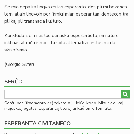
Se mia gepatra lingvo estas esperanto, des pli mi bezonas
lerni aliajn lingvojn por ﬁrmigi mian esperantan identecon tra
pli kaj pli transnacia kulturo.
Konkludo: se mi estas denaska esperantisto, mi nature
inklinas al raŭmismo – la sola alternativo estus milda
skizofrenio.
(Giorgio Silfer)
SERĈO
Serĉu per (fragmento de) teksto aŭ HeKo-kodo. Minuskloj kaj
majuskloj egalas. Esperantaj literoj ankaŭ en x-formato.
ESPERANTA CIVITANECO