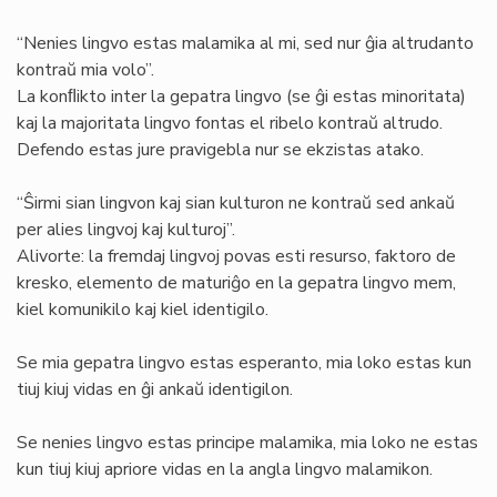
“Nenies lingvo estas malamika al mi, sed nur ĝia altrudanto
kontraŭ mia volo”.
La konﬂikto inter la gepatra lingvo (se ĝi estas minoritata)
kaj la majoritata lingvo fontas el ribelo kontraŭ altrudo.
Defendo estas jure pravigebla nur se ekzistas atako.
“Ŝirmi sian lingvon kaj sian kulturon ne kontraŭ sed ankaŭ
per alies lingvoj kaj kulturoj”.
Alivorte: la fremdaj lingvoj povas esti resurso, faktoro de
kresko, elemento de maturiĝo en la gepatra lingvo mem,
kiel komunikilo kaj kiel identigilo.
Se mia gepatra lingvo estas esperanto, mia loko estas kun
tiuj kiuj vidas en ĝi ankaŭ identigilon.
Se nenies lingvo estas principe malamika, mia loko ne estas
kun tiuj kiuj apriore vidas en la angla lingvo malamikon.