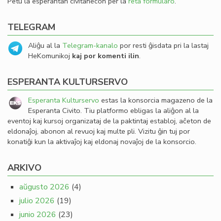
Petu la esperantan civitanecon per la
reta formularo
.
TELEGRAM
Aliĝu al la
Telegram-kanalo
por resti ĝisdata pri la lastaj
HeKomunikoj
kaj por komenti ilin
.
ESPERANTA KULTURSERVO
Esperanta Kulturservo
estas la konsorcia magazeno de la
Esperanta Civito. Tiu platformo ebligas la aliĝon al la
eventoj kaj kursoj organizataj de la paktintaj establoj, aĉeton de
eldonaĵoj, abonon al revuoj kaj multe pli. Vizitu ĝin tuj por
konatiĝi kun la aktivaĵoj kaj eldonaj novaĵoj de la konsorcio.
ARKIVO
aŭgusto 2026
(4)
julio 2026
(19)
junio 2026
(23)