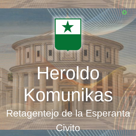
Skip
to
main
content
Heroldo
Komunikas
Retagentejo de la Esperanta
Civito