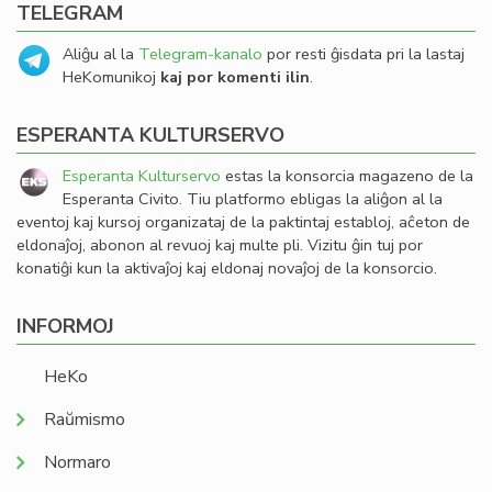
TELEGRAM
Aliĝu al la
Telegram-kanalo
por resti ĝisdata pri la lastaj
HeKomunikoj
kaj por komenti ilin
.
ESPERANTA KULTURSERVO
Esperanta Kulturservo
estas la konsorcia magazeno de la
Esperanta Civito. Tiu platformo ebligas la aliĝon al la
eventoj kaj kursoj organizataj de la paktintaj establoj, aĉeton de
eldonaĵoj, abonon al revuoj kaj multe pli. Vizitu ĝin tuj por
konatiĝi kun la aktivaĵoj kaj eldonaj novaĵoj de la konsorcio.
INFORMOJ
HeKo
Raŭmismo
Normaro