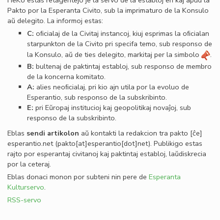
HeKo estas retagentejo je la servo de la establoj en kaj apud la
Pakto por la Esperanta Civito, sub la imprimaturo de la Konsulo
aŭ delegito. La informoj estas:
C:
oﬁcialaj de la Civitaj instancoj, kiuj esprimas la oﬁcialan
starpunkton de la Civito pri specifa temo, sub responso de
la Konsulo, aŭ de ties delegito, markitaj per la simbolo
.
B:
bultenaj de paktintaj establoj, sub responso de membro
de la koncerna komitato.
A:
alies neoﬁcialaj, pri kio ajn utila por la evoluo de
Esperantio, sub responso de la subskribinto.
E:
pri Eŭropaj institucioj kaj geopolitikaj novaĵoj, sub
responso de la subskribinto.
Eblas
sendi
artikolon
aŭ kontakti la redakcion tra
pakto
[ĉe]
esperantio
.
net
(pakto[at]esperantio[dot]net)
. Publikigo estas
rajto por esperantaj civitanoj kaj paktintaj establoj, laŭdiskrecia
por la ceteraj.
Eblas donaci monon por subteni nin pere de
Esperanta
Kulturservo
.
RSS-servo