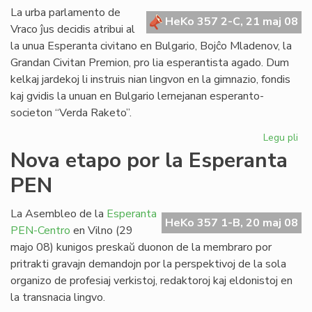
en
La urba parlamento de
HeKo 357 2-C, 21 maj 08
Vil
Vraco ĵus decidis atribui al
la unua Esperanta civitano en Bulgario, Bojĉo Mladenov, la
Grandan Civitan Premion, pro lia esperantista agado. Dum
kelkaj jardekoj li instruis nian lingvon en la gimnazio, fondis
kaj gvidis la unuan en Bulgario lernejanan esperanto-
societon “Verda Raketo”.
Legu pli
pri
Ho
Nova etapo por la Esperanta
al
PEN
civ
Ml
La Asembleo de la
Esperanta
HeKo 357 1-B, 20 maj 08
PEN-Centro
en Vilno (29
majo 08) kunigos preskaŭ duonon de la membraro por
pritrakti gravajn demandojn por la perspektivoj de la sola
organizo de profesiaj verkistoj, redaktoroj kaj eldonistoj en
la transnacia lingvo.