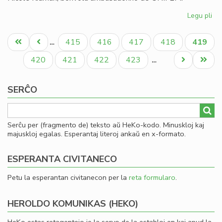
Legu pli
pri
La
Pagination
se
Unua
Antaŭa
Paĝo
Paĝo
Paĝo
Paĝo
Aktual
415
416
417
418
419
…
nu
paĝo
paĝo
paĝo
20
Paĝo
Paĝo
Paĝo
Paĝo
Next
Last
420
421
422
423
…
de
page
page
"H
SERĈO
Serĉu per (fragmento de) teksto aŭ HeKo-kodo. Minuskloj kaj
majuskloj egalas. Esperantaj literoj ankaŭ en x-formato.
ESPERANTA CIVITANECO
Petu la esperantan civitanecon per la
reta formularo
.
HEROLDO KOMUNIKAS (HEKO)