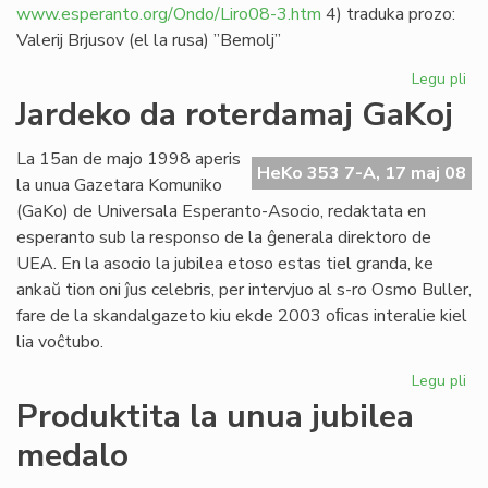
www.esperanto.org/Ondo/Liro08-3.htm
4) traduka prozo:
Valerij Brjusov (el la rusa) ”Bemolj”
Legu pli
pri
Lit
Jardeko da roterdamaj GaKoj
ko
Lir
La 15an de majo 1998 aperis
20
HeKo 353 7-A, 17 maj 08
la unua Gazetara Komuniko
(GaKo) de Universala Esperanto-Asocio, redaktata en
esperanto sub la responso de la ĝenerala direktoro de
UEA. En la asocio la jubilea etoso estas tiel granda, ke
ankaŭ tion oni ĵus celebris, per intervjuo al s-ro Osmo Buller,
fare de la skandalgazeto kiu ekde 2003 oﬁcas interalie kiel
lia voĉtubo.
Legu pli
pri
Ja
Produktita la unua jubilea
da
medalo
ro
Ga