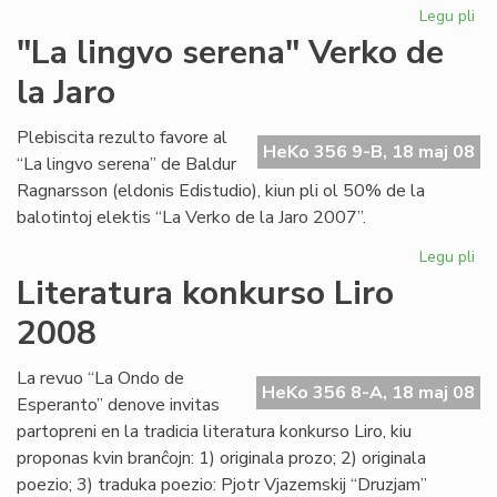
Legu pli
pri
No
"La lingvo serena" Verko de
et
la Jaro
po
la
Es
Plebiscita rezulto favore al
HeKo 356 9-B, 18 maj 08
PE
“La lingvo serena” de Baldur
Ragnarsson (eldonis Edistudio), kiun pli ol 50% de la
balotintoj elektis “La Verko de la Jaro 2007”.
Legu pli
pri
"L
Literatura konkurso Liro
lin
2008
se
Ve
de
La revuo “La Ondo de
HeKo 356 8-A, 18 maj 08
la
Esperanto” denove invitas
Jar
partopreni en la tradicia literatura konkurso Liro, kiu
proponas kvin branĉojn: 1) originala prozo; 2) originala
poezio; 3) traduka poezio: Pjotr Vjazemskij “Druzjam”