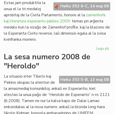
Estas jam produktita la
HeKo 353 6-C, 14 maj 08
unua el la tri medaloj
aprobitaj de la Civita Parlamento, honore al la
zamenhofa
kaj literatura esperanto-jubileo 2009
: temas pri arĝenta
medalo kun la vizaĝo de Zamenhof proﬁle, kaj la blazono de
la Esperanta Civito reverse, laŭ dimensio egala al la svisa
kvinfranka monero.
Legu pli
pri
Pro
La sesa numero 2008 de
la
"Heroldo"
un
jub
me
La situacio inter Tibeto kaj
HeKo 353 5-B, 13 maj 08
Pekino okupas la atenton de
la amasmediaj komunikiloj, ankaŭ en Esperantio, kiel
atestas la unua paĝo de “Heroldo de Esperanto” n-ro 2121
(6:2008). Tamen ne nur la kalva kapo de Dalai-Lamao
enkondukas al la nova numero: ankaŭ la blonda long-hara
Nicole Kidman, bonvola ambasadorino de UNIFEM.