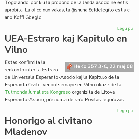
Togolando, por kiu la propono de la landa asocio ne estis
aprobita. La oﬁco nun vakas; la ĝisnuna ĉefdelegito estis c-
ano Koﬃ Gbeglo.
Legu pli
pri
La
UEA-Estraro kaj Kapitulo en
mo
Vilno
po
Sa
Ne
Estas konﬁrmita la
HeKo 357 3-C, 22 maj 08
renkonto inter la Estraro
de Universala Esperanto-Asocio kaj la Kapitulo de la
Esperanta Civito, venontsemajne en Vilno okaze de la
Tutmonda Ĵurnalista Kongreso
organizita de Litova
Esperanto-Asocio, prezidata de s-ro Povilas Jegorovas.
Legu pli
pri
UE
Honorigo al civitano
Est
Mladenov
kaj
Kap