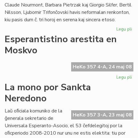
Claude Nourmont, Barbara Pietrzak kaj Giorgio Silfer, Bertil
Nilsson, Ljubomir Trifonĉovski havis neformalan renkonton,
kiu pasis dum ĉ. tri horoj en serena kaj sincera etoso.
Legu pli
pri
Re
Esperantistino arestita en
de
Moskvo
la
Kap
ku
HeKo 357 4-A, 24 maj 08
la
UE
Legu pli
pri
est
Esp
La mono por Sankta
are
Neredono
en
Mo
Laŭ oﬁciala komuniko de la
HeKo 357 3-A, 23 maj 08
ĝenerala sekretario de
Universala Esperanto-Asocio, el 53 ĉefdelegitoj por la
oﬁcperiodo 2008-2010 nur unu ne estis elektita: tiu por