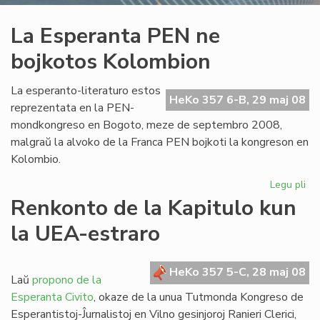
La Esperanta PEN ne
bojkotos Kolombion
La esperanto-literaturo estos
HeKo 357 6-B, 29 maj 08
reprezentata en la PEN-
mondkongreso en Bogoto, meze de septembro 2008,
malgraŭ la alvoko de la Franca PEN bojkoti la kongreson en
Kolombio.
Legu pli
pri
La
Renkonto de la Kapitulo kun
Es
la UEA-estraro
PE
ne
bo
HeKo 357 5-C, 28 maj 08
Ko
Laŭ
propono de la
Esperanta Civito
, okaze de la unua Tutmonda Kongreso de
Esperantistoj-Ĵurnalistoj en Vilno gesinjoroj Ranieri Clerici,