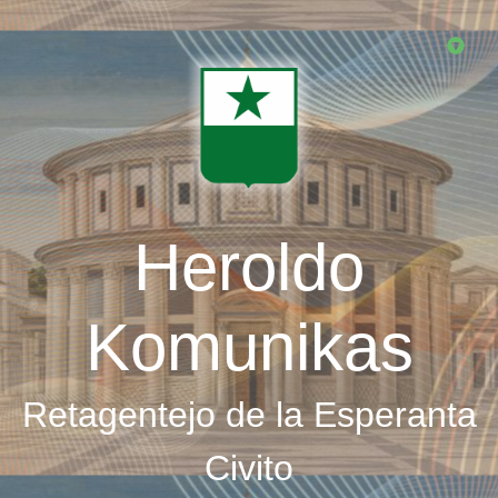
Skip
to
main
content
Heroldo
Komunikas
Retagentejo de la Esperanta
Civito