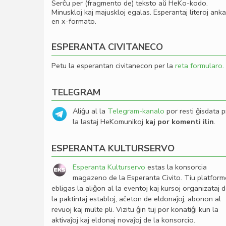
Serĉu per (fragmento de) teksto aŭ HeKo-kodo.
Minuskloj kaj majuskloj egalas. Esperantaj literoj ank
en x-formato.
ESPERANTA CIVITANECO
Petu la esperantan civitanecon per la
reta formularo
.
TELEGRAM
Aliĝu al la
Telegram-kanalo
por resti ĝisdata p
la lastaj HeKomunikoj
kaj por komenti ilin
.
ESPERANTA KULTURSERVO
Esperanta Kulturservo
estas la konsorcia
magazeno de la Esperanta Civito. Tiu platfor
ebligas la aliĝon al la eventoj kaj kursoj organizataj 
la paktintaj establoj, aĉeton de eldonaĵoj, abonon al
revuoj kaj multe pli. Vizitu ĝin tuj por konatiĝi kun la
aktivaĵoj kaj eldonaj novaĵoj de la konsorcio.