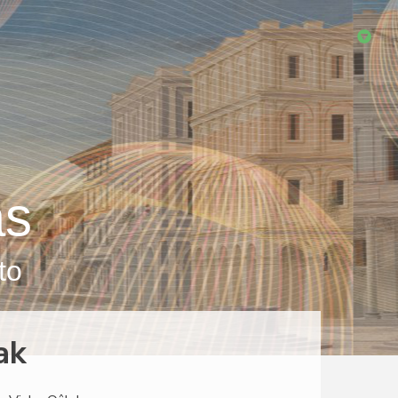
as
to
ak