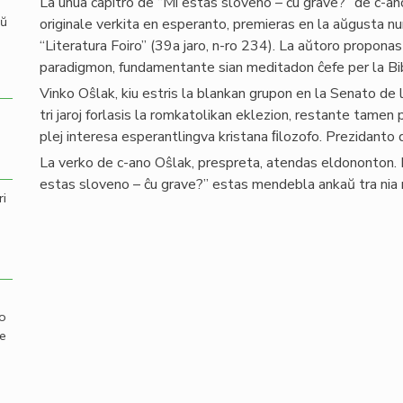
La unua ĉapitro de “Mi estas sloveno – ĉu grave?” de c-an
aŭ
originale verkita en esperanto, premieras en la aŭgusta n
“Literatura Foiro” (39a jaro, n-ro 234). La aŭtoro proponas 
paradigmon, fundamentante sian meditadon ĉefe per la Bib
Vinko Oŝlak, kiu estris la blankan grupon en la Senato de
tri jaroj forlasis la romkatolikan eklezion, restante tamen 
plej interesa esperantlingva kristana ﬁlozofo. Prezidan
La verko de c-ano Oŝlak, prespreta, atendas eldononton. 
estas sloveno – ĉu grave?” estas mendebla ankaŭ tra nia 
ri
mo
de