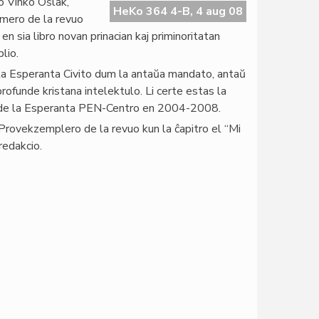
o Vinko Oŝlak,
HeKo 364 4-B, 4 aug 08
umero de la revuo
en sia libro novan prinacian kaj priminoritatan
lio.
 la Esperanta Civito dum la antaŭa mandato, antaŭ
profunde kristana intelektulo. Li certe estas la
to de la Esperanta PEN-Centro en 2004-2008.
Provekzemplero de la revuo kun la ĉapitro el “Mi
redakcio.