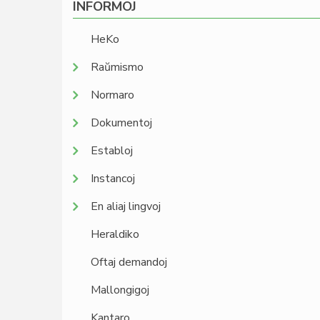
INFORMOJ
HeKo
Raŭmismo
Normaro
Dokumentoj
Establoj
Instancoj
En aliaj lingvoj
Heraldiko
Oftaj demandoj
Mallongigoj
Kantaro