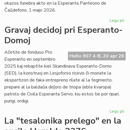
okazos funebra akto en la Esperanta Panteono de
Ĉaŭdefono, 1 majo 2026.
Legu pli
pri
La
Gravaj decidoj pri Esperanto-
es
Domoj
po
fu
pr
Aĉetite de fonduso Pro
HeKo 907 4-B, 20 apr 26
Ber
Esperanto en septembro
Ni
2025 kaj rebaptite kiel Skandinava Esperanto-Domo
(SED), la konstruoj en Lesjoforso ricevis ĉi-monate la
ekspertizon de faka entrepreno rilate al la tegmento,
prepare al la baldaŭa deĵoro de triopa (eble kvaropa)
patrolo de Civila Esperanta Servo, kiu estos tie por ripari,
purigi, ordigi.
Legu pli
pri
Gr
La "tesalonika prelego" en la
dec
pri