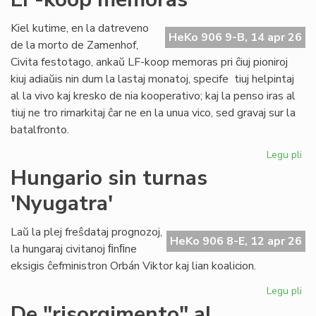
ĉiu
ofi
Kiel kutime, en la datreveno
HeKo 906 9-B, 14 apr 26
de la morto de Zamenhof,
Civita festotago, ankaŭ LF-koop memoras pri ĉiuj pioniroj
kiuj adiaŭis nin dum la lastaj monatoj, specife tiuj helpintaj
al la vivo kaj kresko de nia kooperativo; kaj la penso iras al
tiuj ne tro rimarkitaj ĉar ne en la unua vico, sed gravaj sur la
batalfronto.
Legu pli
pri
Ta
Hungario sin turnas
de
'Nyugatra'
ĉiuj
pio
20
Laŭ la plej freŝdataj prognozoj,
HeKo 906 8-E, 12 apr 26
-
la hungaraj civitanoj ﬁnﬁne
LF-
eksigis ĉefministron Orbán Viktor kaj lian koalicion.
ko
me
Legu pli
pri
Hu
De "risorgimento" al