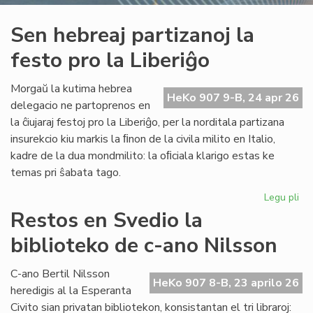
Sen hebreaj partizanoj la
festo pro la Liberiĝo
Morgaŭ la kutima hebrea
HeKo 907 9-B, 24 apr 26
delegacio ne partoprenos en
la ĉiujaraj festoj pro la Liberiĝo, per la norditala partizana
insurekcio kiu markis la ﬁnon de la civila milito en Italio,
kadre de la dua mondmilito: la oﬁciala klarigo estas ke
temas pri ŝabata tago.
Legu pli
pri
Se
Restos en Svedio la
he
biblioteko de c-ano Nilsson
par
la
fes
C-ano Bertil Nilsson
HeKo 907 8-B, 23 aprilo 26
pr
heredigis al la Esperanta
la
Civito sian privatan bibliotekon, konsistantan el tri libraroj: