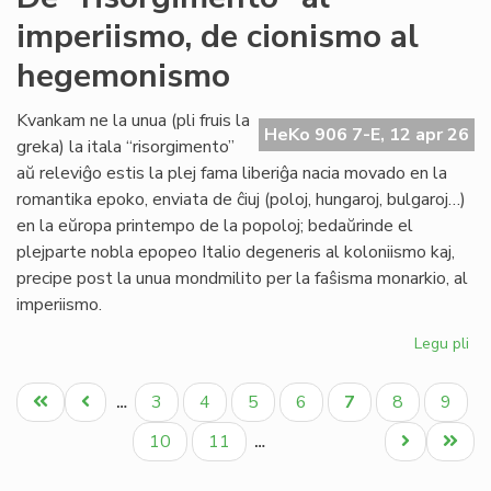
sin
imperiismo, de cionismo al
tu
'Ny
hegemonismo
Kvankam ne la unua (pli fruis la
HeKo 906 7-E, 12 apr 26
greka) la itala “risorgimento”
aŭ releviĝo estis la plej fama liberiĝa nacia movado en la
romantika epoko, enviata de ĉiuj (poloj, hungaroj, bulgaroj…)
en la eŭropa printempo de la popoloj; bedaŭrinde el
plejparte nobla epopeo Italio degeneris al koloniismo kaj,
precipe post la unua mondmilito per la faŝisma monarkio, al
imperiismo.
Legu pli
pri
De
Pagination
"ri
Unua
Antaŭa
Paĝo
Paĝo
Paĝo
Paĝo
Aktuala
Paĝo
Paĝo
3
4
5
6
7
8
9
…
al
paĝo
paĝo
paĝo
imp
Paĝo
Paĝo
Next
Last
10
11
…
de
page
page
ci