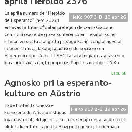
aprila Heroldo 2376
Es
Do
La aprila numero de “Heroldo
HeKo 907 3-B, 18 apr 26
de Esperanto” (n-ro 2376)
enhavas la tutan oﬁcialan prelegon de c-ano Giacomo
Comincini okaze de grava konferenco en Tesaloniko, en
interuniversitata aranĝo: la prelego klarigis anglalingve al
neesperantistaj fakuloj la aplikon de socikono en
Esperantio, specife en LTSEC, la sola lingvotesta sistemo
kiu a) inkluzivas ĝin, b) proponas ĉiujn ses nivelojn laŭ Ko
Legu pli
pri
La
Agnosko pri la esperanto-
"te
kulturo en Aŭstrio
pr
en
la
Ekde hodiaŭ la Unesko-
HeKo 907 2-E, 16 apr 26
apr
komisiono de Aŭstrio inkludas
He
kvar novajn objektojn en la kulturheredaĵo de la lando (cent
23
okdek du entute): apud la Pinzgau-legendoj, la permana