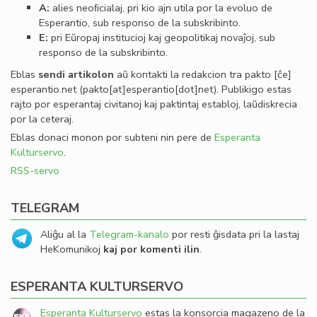
A:
alies neoﬁcialaj, pri kio ajn utila por la evoluo de
Esperantio, sub responso de la subskribinto.
E:
pri Eŭropaj institucioj kaj geopolitikaj novaĵoj, sub
responso de la subskribinto.
Eblas
sendi
artikolon
aŭ kontakti la redakcion tra
pakto
[ĉe]
esperantio
.
net
(pakto[at]esperantio[dot]net)
. Publikigo estas
rajto por esperantaj civitanoj kaj paktintaj establoj, laŭdiskrecia
por la ceteraj.
Eblas donaci monon por subteni nin pere de
Esperanta
Kulturservo
.
RSS-servo
TELEGRAM
Aliĝu al la
Telegram-kanalo
por resti ĝisdata pri la lastaj
HeKomunikoj
kaj por komenti ilin
.
ESPERANTA KULTURSERVO
Esperanta Kulturservo
estas la konsorcia magazeno de la