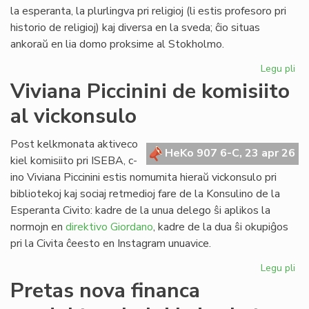
Lib
la esperanta, la plurlingva pri religioj (li estis profesoro pri
historio de religioj) kaj diversa en la sveda; ĉio situas
ankoraŭ en lia domo proksime al Stokholmo.
Legu pli
pri
Re
Viviana Piccinini de komisiito
en
al vickonsulo
Sv
la
bib
Post kelkmonata aktiveco
HeKo 907 6-C, 23 apr 26
de
kiel komisiito pri ISEBA, c-
c-
ino Viviana Piccinini estis nomumita hieraŭ vickonsulo pri
an
bibliotekoj kaj sociaj retmedioj fare de la Konsulino de la
Ni
Esperanta Civito: kadre de la unua delego ŝi aplikos la
normojn en
direktivo Giordano
, kadre de la dua ŝi okupiĝos
pri la Civita ĉeesto en Instagram unuavice.
Legu pli
pri
Vi
Pretas nova financa
Pic