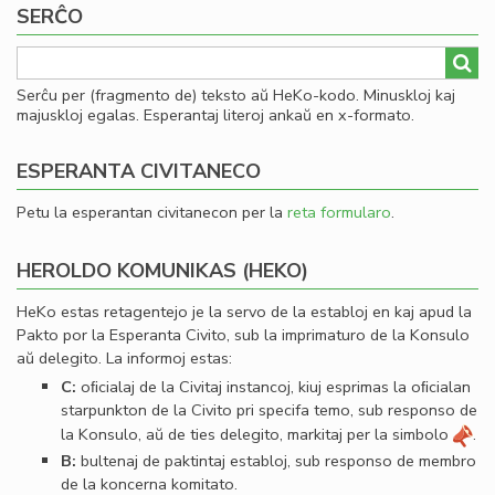
SERĈO
al
he
Serĉu per (fragmento de) teksto aŭ HeKo-kodo. Minuskloj kaj
majuskloj egalas. Esperantaj literoj ankaŭ en x-formato.
ESPERANTA CIVITANECO
Petu la esperantan civitanecon per la
reta formularo
.
HEROLDO KOMUNIKAS (HEKO)
HeKo estas retagentejo je la servo de la establoj en kaj apud la
Pakto por la Esperanta Civito, sub la imprimaturo de la Konsulo
aŭ delegito. La informoj estas:
C:
oﬁcialaj de la Civitaj instancoj, kiuj esprimas la oﬁcialan
starpunkton de la Civito pri specifa temo, sub responso de
la Konsulo, aŭ de ties delegito, markitaj per la simbolo
.
B:
bultenaj de paktintaj establoj, sub responso de membro
de la koncerna komitato.