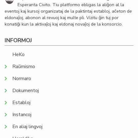
Esperanta Civito. Tiu platformo ebligas la aliĝon al la
eventoj kaj kursoj organizataj de la paktintaj establoj, aĉeton de
eldonaĵoj, abonon al revuoj kaj multe pli. Vizitu ĝin tuj por
konatiĝi kun la aktivaĵoj kaj eldonaj novaĵoj de la konsorcio.
INFORMOJ
HeKo
Raŭmismo
Normaro
Dokumentoj
Establoj
Instancoj
En aliaj lingvoj