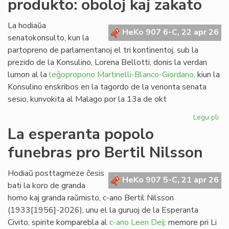
produkto: oboloj kaj zakato
de
kom
al
La hodiaŭa
HeKo 907 6-C, 22 apr 26
vi
senatokonsulto, kun la
partopreno de parlamentanoj el tri kontinentoj, sub la
prezido de la Konsulino, Lorena Bellotti, donis la verdan
lumon al la
leĝopropono Martinelli-Blanco-Giordano,
kiun la
Konsulino enskribos en la tagordo de la venonta senata
sesio, kunvokita al Malago por la 13a de okt
Legu pli
pri
Pr
La esperanta popolo
no
funebras pro Bertil Nilsson
fi
pro
obo
Hodiaŭ posttagmeze ĉesis
HeKo 907 5-C, 21 apr 26
kaj
bati la koro de granda
za
homo kaj granda raŭmisto, c-ano Bertil Nilsson
(1933[1956]-2026), unu el la guruoj de la Esperanta
Civito, spirite komparebla al
c-ano Leen Deij
: memore pri Li