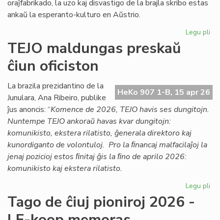
oraĵfabrikado, la uzo kaj disvastigo de la brajla skribo estas
ankaŭ la esperanto-kulturo en Aŭstrio.
Legu pli
pri
Ag
TEJO maldungas preskaŭ
pri
ĉiun oficiston
la
es
kul
La brazila prezidantino de la
HeKo 907 1-B, 15 apr 26
en
Junulara, Ana Ribeiro, publike
Aŭs
ĵus anoncis: “
Komence de 2026, TEJO havis ses dungitojn.
Nuntempe TEJO ankoraŭ havas kvar dungitojn:
komunikisto, ekstera rilatisto, ĝenerala direktoro kaj
kunordiganto de volontuloj. Pro la ﬁnancaj malfacilaĵoj la
jenaj pozicioj estos ﬁnitaj ĝis la ﬁno de aprilo 2026:
komunikisto kaj ekstera rilatisto.
Legu pli
pri
TE
Tago de ĉiuj pioniroj 2026 -
ma
LF-koop memoras
pr