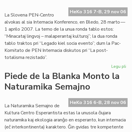
HeKo 316 7-B, 29 nov 06
La Slovena PEN-Centro
alvokas al sia Internacia Konferenco, en Bledo, 28 marto —
1 aprilo 2007. La temo de la unua ronda tablo estos:
“Minacataj lingvoj – malaperantaj kulturoj”; la dua ronda
tablo traktos pri “Legado kiel socia evento”; dum la Pac-
Komitato de PEN Internacia diskutos pri “La post-
totalisma rezistado”.
Legu pli
pri
La
Piede de la Blanka Monto la
Es
Naturamika Semajno
PE
po
la
HeKo 316 6-B, 28 nov 06
Pa
La Naturamika Semajno de
Ko
Kultura Centro Esperantista estas la unusola ĉiujara
naturamika kaj ekologia aranĝo en esperanto, kun internacia
(eĉ interkontinenta) karaktero. Ĝin gvidas tre kompetente