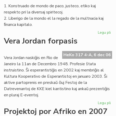
1. Konstruado de mondo de paco, justeco, etiko kaj
respekto pri la diversaj spiritecoj.
2. Liberigo de la mondo el la regado de la multnacia kaj
ﬁnanca kapitalo.
Legu pli
pri
La
Vera Jordan forpasis
Civ
en
la
HeKo 317 4-A, 6 dec 06
Vera Jordan naskiĝis en Rio de
na
Janeiro la 11an de Decembro 1948. Profesie ŝtata
MS
instruistino. Ŝi esperantistiĝis en 2002 kaj membriĝis al
Kultura Kooperativo de Esperantistoj en januaro 2003. Ŝi
aktive partoprenis en preskaŭ ĉiuj Festoj de la
Datrevenantoj de KKE kiel kantistino kaj ankaŭ prezentiĝis
en pluraj E-eventoj.
Legu pli
pri
Ve
Projektoj por Afriko en 2007
Jo