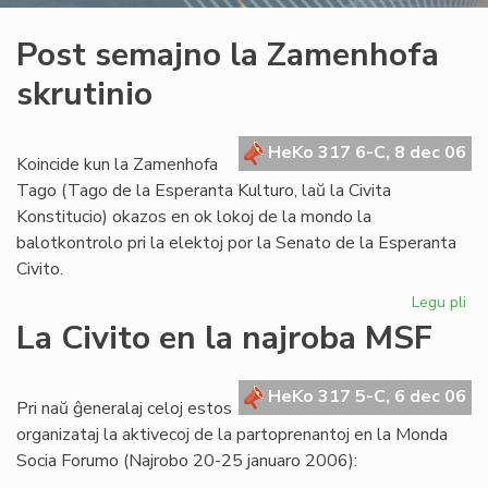
Post semajno la Zamenhofa
skrutinio
HeKo 317 6-C, 8 dec 06
Koincide kun la Zamenhofa
Tago (Tago de la Esperanta Kulturo, laŭ la Civita
Konstitucio) okazos en ok lokoj de la mondo la
balotkontrolo pri la elektoj por la Senato de la Esperanta
Civito.
Legu pli
pri
Po
La Civito en la najroba MSF
se
la
Za
HeKo 317 5-C, 6 dec 06
Pri naŭ ĝeneralaj celoj estos
skr
organizataj la aktivecoj de la partoprenantoj en la Monda
Socia Forumo (Najrobo 20-25 januaro 2006):