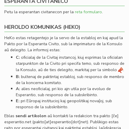
ESPERANTA CIVITANECO
Petu la esperantan civitanecon per la
reta formularo
.
HEROLDO KOMUNIKAS (HEKO)
HeKo estas retagentejo je la servo de la establoj en kaj apud la
Pakto por la Esperanta Civito, sub la imprimaturo de la Konsulo
aŭ delegito. La informoj estas:
C:
oﬁcialaj de la Civitaj instancoj, kiuj esprimas la oﬁcialan
starpunkton de la Civito pri specifa temo, sub responso de
la Konsulo, aŭ de ties delegito, markitaj per la simbolo
.
B:
bultenaj de paktintaj establoj, sub responso de membro
de la koncerna komitato.
A:
alies neoﬁcialaj, pri kio ajn utila por la evoluo de
Esperantio, sub responso de la subskribinto.
E:
pri Eŭropaj institucioj kaj geopolitikaj novaĵoj, sub
responso de la subskribinto.
Eblas
sendi
artikolon
aŭ kontakti la redakcion tra
pakto
[ĉe]
esperantio
.
net
(pakto[at]esperantio[dot]net)
. Publikigo estas
rajto por esperantaj civitanoj kaj paktintaj establoj, laŭdiskrecia