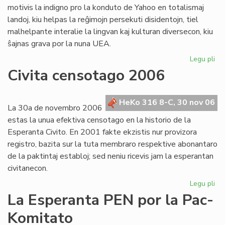
motivis la indigno pro la konduto de Yahoo en totalismaj
landoj, kiu helpas la reĝimojn persekuti disidentojn, tiel
malhelpante interalie la lingvan kaj kulturan diversecon, kiu
ŝajnas grava por la nuna UEA.
Legu pli
pri
Te
Civita censotago 2006
par
en
UE
HeKo 316 8-C, 30 nov 06
La 30a de novembro 2006
estas la unua efektiva censotago en la historio de la
Esperanta Civito. En 2001 fakte ekzistis nur provizora
registro, bazita sur la tuta membraro respektive abonantaro
de la paktintaj establoj; sed neniu ricevis jam la esperantan
civitanecon.
Legu pli
pri
Civ
La Esperanta PEN por la Pac-
ce
Komitato
20