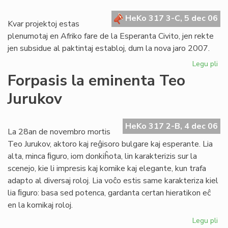
for
HeKo 317 3-C, 5 dec 06
Kvar projektoj estas
plenumotaj en Afriko fare de la Esperanta Civito, jen rekte
jen subsidue al paktintaj establoj, dum la nova jaro 2007.
Legu pli
pri
Pro
Forpasis la eminenta Teo
po
Jurukov
Afr
en
20
HeKo 317 2-B, 4 dec 06
La 28an de novembro mortis
Teo Jurukov, aktoro kaj reĝisoro bulgare kaj esperante. Lia
alta, minca ﬁguro, iom donkiĥota, lin karakterizis sur la
scenejo, kie li impresis kaj komike kaj elegante, kun trafa
adapto al diversaj roloj. Lia voĉo estis same karakteriza kiel
lia ﬁguro: basa sed potenca, gardanta certan hieratikon eĉ
en la komikaj roloj.
Legu pli
pri