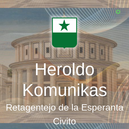
Skip
to
main
content
Heroldo
Komunikas
Retagentejo de la Esperanta
Civito