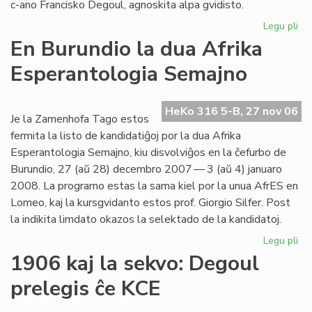
c-ano Francisko Degoul, agnoskita alpa gvidisto.
Legu pli
pri
Pi
En Burundio la dua Afrika
de
Esperantologia Semajno
la
Bl
Mo
HeKo 316 5-B, 27 nov 06
la
Je la Zamenhofa Tago estos
Na
fermita la listo de kandidatiĝoj por la dua Afrika
Se
Esperantologia Semajno, kiu disvolviĝos en la ĉefurbo de
Burundio, 27 (aŭ 28) decembro 2007 — 3 (aŭ 4) januaro
2008. La programo estas la sama kiel por la unua AfrES en
Lomeo, kaj la kursgvidanto estos prof. Giorgio Silfer. Post
la indikita limdato okazos la selektado de la kandidatoj.
Legu pli
pri
En
1906 kaj la sekvo: Degoul
Bu
prelegis ĉe KCE
la
du