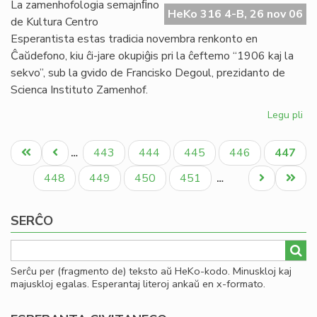
Afr
La zamenhofologia semajnﬁno
HeKo 316 4-B, 26 nov 06
Es
de Kultura Centro
Se
Esperantista estas tradicia novembra renkonto en
Ĉaŭdefono, kiu ĉi-jare okupiĝis pri la ĉeftemo “1906 kaj la
sekvo”, sub la gvido de Francisko Degoul, prezidanto de
Scienca Instituto Zamenhof.
Legu pli
pri
19
Pagination
kaj
Unua
Antaŭa
Paĝo
Paĝo
Paĝo
Paĝo
Aktual
443
444
445
446
447
…
la
paĝo
paĝo
paĝo
sek
Paĝo
Paĝo
Paĝo
Paĝo
Next
Last
448
449
450
451
…
De
page
page
pre
SERĈO
ĉe
KC
Serĉu per (fragmento de) teksto aŭ HeKo-kodo. Minuskloj kaj
majuskloj egalas. Esperantaj literoj ankaŭ en x-formato.