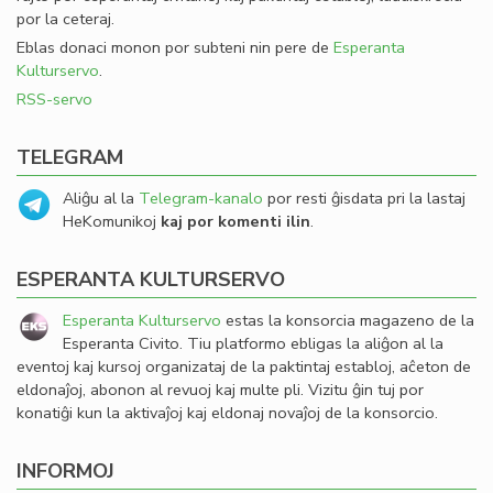
por la ceteraj.
Eblas donaci monon por subteni nin pere de
Esperanta
Kulturservo
.
RSS-servo
TELEGRAM
Aliĝu al la
Telegram-kanalo
por resti ĝisdata pri la lastaj
HeKomunikoj
kaj por komenti ilin
.
ESPERANTA KULTURSERVO
Esperanta Kulturservo
estas la konsorcia magazeno de la
Esperanta Civito. Tiu platformo ebligas la aliĝon al la
eventoj kaj kursoj organizataj de la paktintaj establoj, aĉeton de
eldonaĵoj, abonon al revuoj kaj multe pli. Vizitu ĝin tuj por
konatiĝi kun la aktivaĵoj kaj eldonaj novaĵoj de la konsorcio.
INFORMOJ