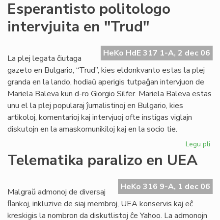
For
Esperantisto politologo
la
intervjuita en "Trud"
em
Te
Ju
HeKo HdE 317 1-A, 2 dec 06
La plej legata ĉiutaga
gazeto en Bulgario, “Trud”, kies eldonkvanto estas la plej
granda en la lando, hodiaŭ aperigis tutpaĝan intervjuon de
Mariela Baleva kun d-ro Giorgio Silfer. Mariela Baleva estas
unu el la plej popularaj ĵurnalistinoj en Bulgario, kies
artikoloj, komentarioj kaj intervjuoj ofte instigas viglajn
diskutojn en la amaskomunikiloj kaj en la socio tie.
Legu pli
pri
Esp
Telematika paralizo en UEA
pol
int
en
HeKo 316 9-A, 1 dec 06
Malgraŭ admonoj de diversaj
"T
ﬂankoj, inkluzive de siaj membroj, UEA konservis kaj eĉ
kreskigis la nombron da diskutlistoj ĉe Yahoo. La admonojn