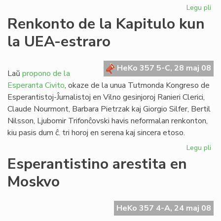
Legu pli
pri
La
Renkonto de la Kapitulo kun
Es
la UEA-estraro
PE
ne
bo
HeKo 357 5-C, 28 maj 08
Ko
Laŭ
propono de la
Esperanta Civito
, okaze de la unua Tutmonda Kongreso de
Esperantistoj-Ĵurnalistoj en Vilno gesinjoroj Ranieri Clerici,
Claude Nourmont, Barbara Pietrzak kaj Giorgio Silfer, Bertil
Nilsson, Ljubomir Trifonĉovski havis neformalan renkonton,
kiu pasis dum ĉ. tri horoj en serena kaj sincera etoso.
Legu pli
pri
Re
Esperantistino arestita en
de
Moskvo
la
Kap
ku
HeKo 357 4-A, 24 maj 08
la
UE