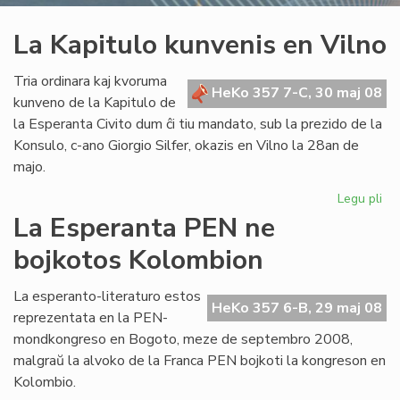
La Kapitulo kunvenis en Vilno
Tria ordinara kaj kvoruma
HeKo 357 7-C, 30 maj 08
kunveno de la Kapitulo de
la Esperanta Civito dum ĉi tiu mandato, sub la prezido de la
Konsulo, c-ano Giorgio Silfer, okazis en Vilno la 28an de
majo.
Legu pli
pri
La
La Esperanta PEN ne
Kap
bojkotos Kolombion
ku
en
Vil
La esperanto-literaturo estos
HeKo 357 6-B, 29 maj 08
reprezentata en la PEN-
mondkongreso en Bogoto, meze de septembro 2008,
malgraŭ la alvoko de la Franca PEN bojkoti la kongreson en
Kolombio.