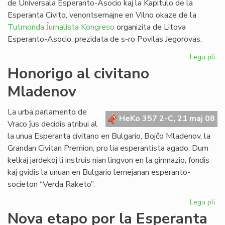
de Universala Esperanto-Asocio kaj la Kapitulo de la
Esperanta Civito, venontsemajne en Vilno okaze de la
Tutmonda Ĵurnalista Kongreso
organizita de Litova
Esperanto-Asocio, prezidata de s-ro Povilas Jegorovas.
Legu pli
pri
UE
Honorigo al civitano
Est
Mladenov
kaj
Kap
en
La urba parlamento de
HeKo 357 2-C, 21 maj 08
Vil
Vraco ĵus decidis atribui al
la unua Esperanta civitano en Bulgario, Bojĉo Mladenov, la
Grandan Civitan Premion, pro lia esperantista agado. Dum
kelkaj jardekoj li instruis nian lingvon en la gimnazio, fondis
kaj gvidis la unuan en Bulgario lernejanan esperanto-
societon “Verda Raketo”.
Legu pli
pri
Ho
Nova etapo por la Esperanta
al