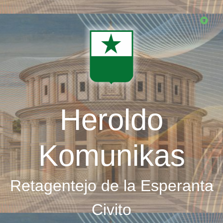
Skip
to
main
content
Heroldo
Komunikas
Retagentejo de la Esperanta
Civito