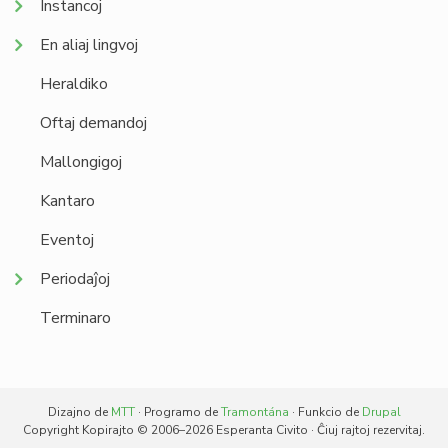
Instancoj
En aliaj lingvoj
Heraldiko
Oftaj demandoj
Mallongigoj
Kantaro
Eventoj
Periodaĵoj
Terminaro
Dizajno de
MTT
· Programo de
Tramontána
· Funkcio de
Drupal
Copyright Kopirajto © 2006–2026 Esperanta Civito · Ĉiuj rajtoj rezervitaj.