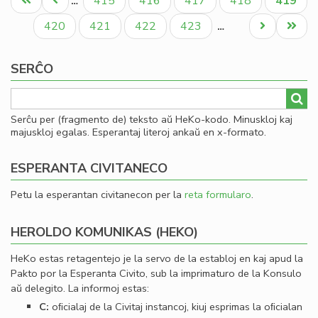
Unua
Antaŭa
Paĝo
Paĝo
Paĝo
Paĝo
Aktual
415
416
417
418
419
…
un
paĝo
paĝo
paĝo
jub
Paĝo
Paĝo
Paĝo
Paĝo
Next
Last
420
421
422
423
…
me
page
page
SERĈO
Serĉu per (fragmento de) teksto aŭ HeKo-kodo. Minuskloj kaj
majuskloj egalas. Esperantaj literoj ankaŭ en x-formato.
ESPERANTA CIVITANECO
Petu la esperantan civitanecon per la
reta formularo
.
HEROLDO KOMUNIKAS (HEKO)
HeKo estas retagentejo je la servo de la establoj en kaj apud la
Pakto por la Esperanta Civito, sub la imprimaturo de la Konsulo
aŭ delegito. La informoj estas:
C:
oﬁcialaj de la Civitaj instancoj, kiuj esprimas la oﬁcialan