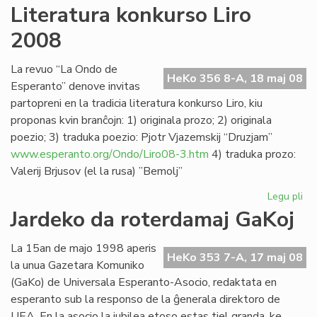
"L
Literatura konkurso Liro
lin
2008
se
Ve
de
La revuo “La Ondo de
HeKo 356 8-A, 18 maj 08
la
Esperanto” denove invitas
Jar
partopreni en la tradicia literatura konkurso Liro, kiu
proponas kvin branĉojn: 1) originala prozo; 2) originala
poezio; 3) traduka poezio: Pjotr Vjazemskij “Druzjam”
www.esperanto.org/Ondo/Liro08-3.htm
4) traduka prozo:
Valerij Brjusov (el la rusa) ”Bemolj”
Legu pli
pri
Lit
Jardeko da roterdamaj GaKoj
ko
Lir
La 15an de majo 1998 aperis
20
HeKo 353 7-A, 17 maj 08
la unua Gazetara Komuniko
(GaKo) de Universala Esperanto-Asocio, redaktata en
esperanto sub la responso de la ĝenerala direktoro de
UEA. En la asocio la jubilea etoso estas tiel granda, ke