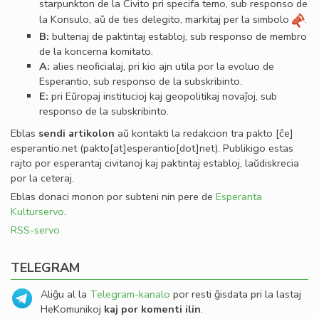
starpunkton de la Civito pri specifa temo, sub responso de
la Konsulo, aŭ de ties delegito, markitaj per la simbolo
.
B:
bultenaj de paktintaj establoj, sub responso de membro
de la koncerna komitato.
A:
alies neoﬁcialaj, pri kio ajn utila por la evoluo de
Esperantio, sub responso de la subskribinto.
E:
pri Eŭropaj institucioj kaj geopolitikaj novaĵoj, sub
responso de la subskribinto.
Eblas
sendi
artikolon
aŭ kontakti la redakcion tra
pakto
[ĉe]
esperantio
.
net
(pakto[at]esperantio[dot]net)
. Publikigo estas
rajto por esperantaj civitanoj kaj paktintaj establoj, laŭdiskrecia
por la ceteraj.
Eblas donaci monon por subteni nin pere de
Esperanta
Kulturservo
.
RSS-servo
TELEGRAM
Aliĝu al la
Telegram-kanalo
por resti ĝisdata pri la lastaj
HeKomunikoj
kaj por komenti ilin
.