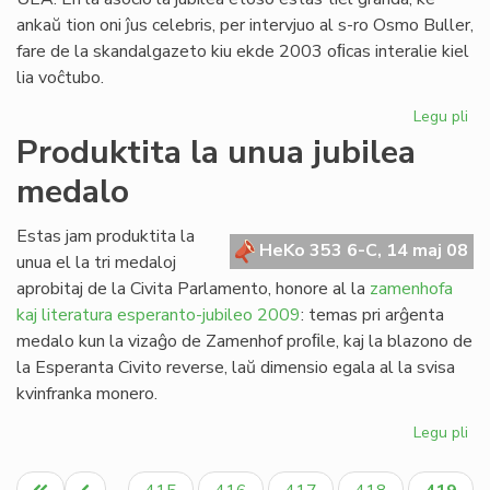
ankaŭ tion oni ĵus celebris, per intervjuo al s-ro Osmo Buller,
fare de la skandalgazeto kiu ekde 2003 oﬁcas interalie kiel
lia voĉtubo.
Legu pli
pri
Ja
Produktita la unua jubilea
da
medalo
ro
Ga
Estas jam produktita la
HeKo 353 6-C, 14 maj 08
unua el la tri medaloj
aprobitaj de la Civita Parlamento, honore al la
zamenhofa
kaj literatura esperanto-jubileo 2009
: temas pri arĝenta
medalo kun la vizaĝo de Zamenhof proﬁle, kaj la blazono de
la Esperanta Civito reverse, laŭ dimensio egala al la svisa
kvinfranka monero.
Legu pli
pri
Pro
Pagination
la