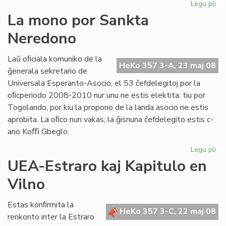
Legu pli
pri
est
Esp
La mono por Sankta
are
Neredono
en
Mo
Laŭ oﬁciala komuniko de la
HeKo 357 3-A, 23 maj 08
ĝenerala sekretario de
Universala Esperanto-Asocio, el 53 ĉefdelegitoj por la
oﬁcperiodo 2008-2010 nur unu ne estis elektita: tiu por
Togolando, por kiu la propono de la landa asocio ne estis
aprobita. La oﬁco nun vakas; la ĝisnuna ĉefdelegito estis c-
ano Koﬃ Gbeglo.
Legu pli
pri
La
UEA-Estraro kaj Kapitulo en
mo
Vilno
po
Sa
Ne
Estas konﬁrmita la
HeKo 357 3-C, 22 maj 08
renkonto inter la Estraro