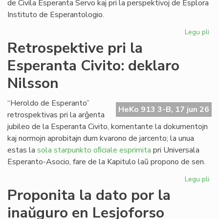
de Civila Esperanta Servo kaj pri la perspektivoj de Esplora
Instituto de Esperantologio.
Legu pli
pri
La
Retrospektive pri la
jun
Esperanta Civito: deklaro
ku
de
Nilsson
la
Kap
“Heroldo de Esperanto”
HeKo 913 3-B, 17 jun 26
retrospektivas pri la arĝenta
jubileo de la Esperanta Civito, komentante la dokumentojn
kaj normojn aprobitajn dum kvarono de jarcento; la unua
estas la
sola starpunkto oﬁciale esprimita
pri Universala
Esperanto-Asocio, fare de la Kapitulo laŭ propono de sen.
Legu pli
pri
Re
Proponita la dato por la
pri
inaŭguro en Lesjoforso
la