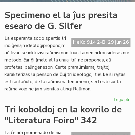
Specimeno el la ĵus presita
esearo de G. Silfer
La esperanta socio spertis tri
HeKo 914 2-B, 29 jun 26
indiĝenajn ideologiproponojn:
aŭ kvar, se inkluzivi raŭmismon, kiun tamen ni konsideras nur
metodo, ĉar ĝi (male al la unuaj tri) ne proponas, aŭ
profetas, palingenezon. Certe praraŭmismaj trajtoj
karakterizas la penson de ĉiuj tri ideologoj, tiel ke ili rajtas
esti antaŭuloj de la raŭmisma fenomeno; sed esti sur la
raŭma vojo ne jam signifas atingi Raŭmon.
Legu pli
pri
Sp
Tri koboldoj en la kovrilo de
el
"Literatura Foiro" 342
la
ĵus
pre
La ĉi-jara promenado de nia