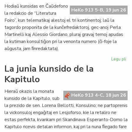
de
Hodiaŭ kunsidas en Ĉaŭdefono
HeKo 913 5-B, 19 jun 26
UN
la redakcio de “Literatura
kaj
Foiro”, kun telematikaj alestoj el tri kontinentoj; laŭ la
Un
tagordo proponita de la kunĉefredaktoroj, gec-anoj Perla
Martinelli kaj Alessio Giordano, pluraj gravaj temoj apudas
la kutiman konsultiĝon pri la venonta numero (ĉi-foje la
aŭgusta, jam ﬁnredaktata).
Legu pli
pri
Pe
La junia kunsido de la
ku
Kapitulo
de
la
re
Hieraŭ okazis la monata
HeKo 913 4-C, 18 jun 26
de
kunsido de la Kapitulo, sub
"Li
la prezido de sen. Lorena Bellotti, Konsulino; ne partoprenis
Foi
la vickonsuloj engaĝitaj en Lesjoforso, kie la retaliro ne
estas perfekta, kvankam pri Skandinava Esperanto-Domo la
Kapitulo ricevis detalan informon, kaj pri la nuna ﬂegado fare