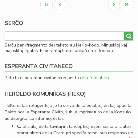
paĝo
paĝo
paĝo
Civ
Paĝo
Paĝo
Next
Last
8
9
…
Es
page
page
Se
SERĈO
Serĉu per (fragmento de) teksto aŭ HeKo-kodo. Minuskloj kaj
majuskloj egalas. Esperantaj literoj ankaŭ en x-formato.
ESPERANTA CIVITANECO
Petu la esperantan civitanecon per la
reta formularo
.
HEROLDO KOMUNIKAS (HEKO)
HeKo estas retagentejo je la servo de la establoj en kaj apud la
Pakto por la Esperanta Civito, sub la imprimaturo de la Konsulo
aŭ delegito. La informoj estas:
C:
oﬁcialaj de la Civitaj instancoj, kiuj esprimas la oﬁcialan
starpunkton de la Civito pri specifa temo, sub responso de