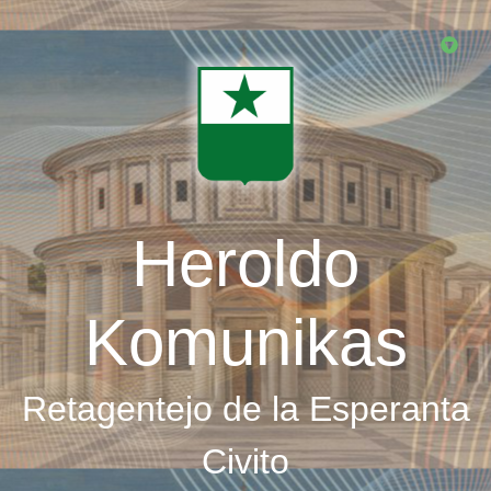
Skip
to
main
content
Heroldo
Komunikas
Retagentejo de la Esperanta
Civito