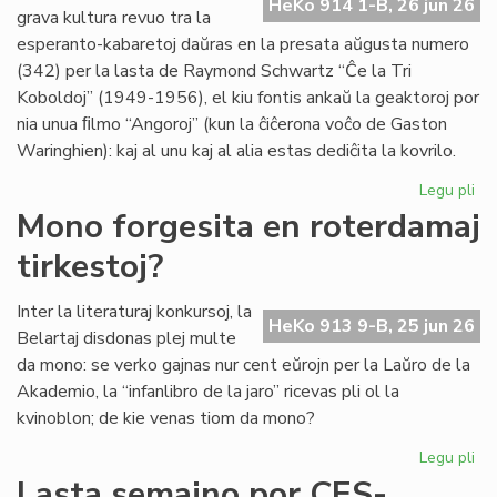
HeKo 914 1-B, 26 jun 26
es
grava kultura revuo tra la
de
esperanto-kabaretoj daŭras en la presata aŭgusta numero
G.
(342) per la lasta de Raymond Schwartz “Ĉe la Tri
Sil
Koboldoj” (1949-1956), el kiu fontis ankaŭ la geaktoroj por
nia unua ﬁlmo “Angoroj” (kun la ĉiĉerona voĉo de Gaston
Waringhien): kaj al unu kaj al alia estas dediĉita la kovrilo.
Legu pli
pri
Tri
Mono forgesita en roterdamaj
ko
tirkestoj?
en
la
kov
Inter la literaturaj konkursoj, la
HeKo 913 9-B, 25 jun 26
de
Belartaj disdonas plej multe
"Li
da mono: se verko gajnas nur cent eŭrojn per la Laŭro de la
Foi
Akademio, la “infanlibro de la jaro” ricevas pli ol la
34
kvinoblon; de kie venas tiom da mono?
Legu pli
pri
Mo
Lasta semajno por CES-