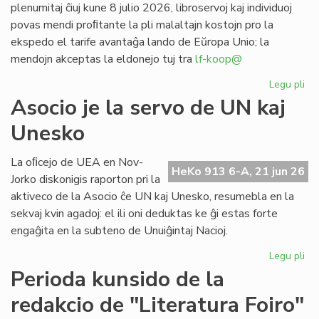
plenumitaj ĉiuj kune 8 julio 2026, libroservoj kaj individuoj
povas mendi proﬁtante la pli malaltajn kostojn pro la
ekspedo el tarife avantaĝa lando de Eŭropa Unio; la
mendojn akceptas la eldonejo tuj tra
lf-koop@
Legu pli
pri
"L
Asocio je la servo de UN kaj
soc
Unesko
his
de
la
La oﬁcejo de UEA en Nov-
HeKo 913 6-A, 21 jun 26
es
Jorko diskonigis raporton pri la
po
aktiveco de la Asocio ĉe UN kaj Unesko, resumebla en la
pr
sekvaj kvin agadoj: el ili oni deduktas ke ĝi estas forte
engaĝita en la subteno de Unuiĝintaj Nacioj.
Legu pli
pri
As
Perioda kunsido de la
je
redakcio de "Literatura Foiro"
la
se