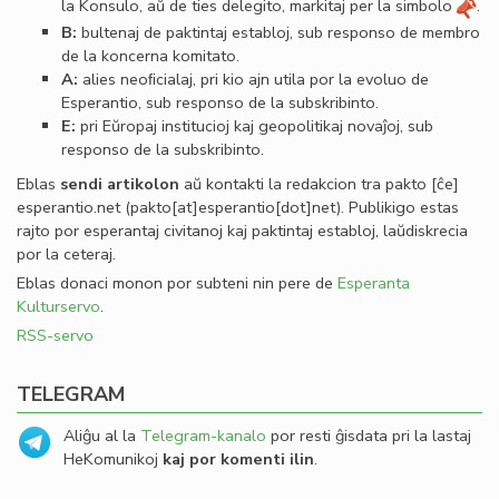
la Konsulo, aŭ de ties delegito, markitaj per la simbolo
.
B:
bultenaj de paktintaj establoj, sub responso de membro
de la koncerna komitato.
A:
alies neoﬁcialaj, pri kio ajn utila por la evoluo de
Esperantio, sub responso de la subskribinto.
E:
pri Eŭropaj institucioj kaj geopolitikaj novaĵoj, sub
responso de la subskribinto.
Eblas
sendi
artikolon
aŭ kontakti la redakcion tra
pakto
[ĉe]
esperantio
.
net
(pakto[at]esperantio[dot]net)
. Publikigo estas
rajto por esperantaj civitanoj kaj paktintaj establoj, laŭdiskrecia
por la ceteraj.
Eblas donaci monon por subteni nin pere de
Esperanta
Kulturservo
.
RSS-servo
TELEGRAM
Aliĝu al la
Telegram-kanalo
por resti ĝisdata pri la lastaj
HeKomunikoj
kaj por komenti ilin
.