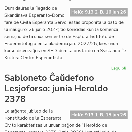
Es
Civ
Dum daŭras la ﬂegado de
HeKo 913 2-B, 16 jun 26
de
Skandinava Esperanto-Domo
Ni
fare de Civila Esperanta Servo, estas proponita la dato de
la inaŭguro: 26 junio 2027; tio koincidas kun la komenca
semajno de la unua semestro de Esplora Instituto de
Esperantologio en la akademia jaro 2027/28, kies unua
kurso disvolviĝos en SED, dum la postaj du en Svislando ĉe
Kultura Centro Esperantista.
Legu pli
pri
Pr
Sabloneto Ĉaŭdefono
la
Lesjoforso: junia Heroldo
da
po
2378
la
in
La arĝenta jubileo de la
en
HeKo 913 1-B, 15 jun 26
Konstitucio de la Esperanta
Les
Civito karakterizas la unuan paĝon de “Heroldo de