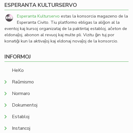
ESPERANTA KULTURSERVO
Esperanta Kulturservo
estas la konsorcia magazeno de la
Esperanta Civito. Tiu platformo ebligas la aliĝon al la
eventoj kaj kursoj organizataj de la paktintaj establoj, aĉeton de
eldonaĵoj, abonon al revuoj kaj multe pli. Vizitu ĝin tuj por
konatiĝi kun la aktivaĵoj kaj eldonaj novaĵoj de la konsorcio.
INFORMOJ
HeKo
Raŭmismo
Normaro
Dokumentoj
Establoj
Instancoj