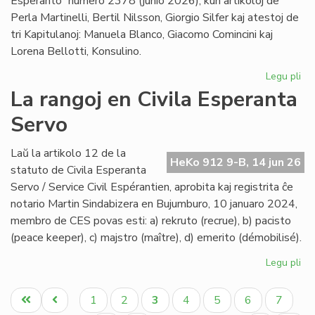
Esperanto” numero 2378 (junio 2026), kun artikoloj de
Perla Martinelli, Bertil Nilsson, Giorgio Silfer kaj atestoj de
tri Kapitulanoj: Manuela Blanco, Giacomo Comincini kaj
Lorena Bellotti, Konsulino.
Legu pli
pri
Sa
La rangoj en Civila Esperanta
Ĉa
Servo
Les
jun
He
Laŭ la artikolo 12 de la
HeKo 912 9-B, 14 jun 26
23
statuto de Civila Esperanta
Servo / Service Civil Espérantien, aprobita kaj registrita ĉe
notario Martin Sindabizera en Bujumburo, 10 januaro 2024,
membro de CES povas esti: a) rekruto (recrue), b) pacisto
(peace keeper), c) majstro (maître), d) emerito (démobilisé).
Legu pli
pri
La
Pagination
ran
Unua
Antaŭa
Paĝo
Paĝo
Aktuala
Paĝo
Paĝo
Paĝo
Paĝo
1
2
3
4
5
6
7
en