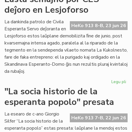
for
deĵoro en Lesjoforso
en
ro
tir
La dankinda patrolo de Civila
HeKo 913 8-B, 23 jun 26
Esperanta Servo deĵoranta en
Lesjoforso estos laŭplane demobilizita ﬁne de junio, post
kvarsemajna intensa agado, paralela al la riparado de la
tegmento en la sendependa vilaeto nomata La Kukolnesto,
fare de faka entrepreno: el la purigado kaj ordigado en la
Skandinava Esperanto-Domo ĝis nun rezultis pluraj kvintaloj
da rubaĵoj.
Legu pli
pri
La
"La socia historio de la
se
esperanta popolo" presata
po
CE
deĵ
La esearo de c-ano Giorgio
HeKo 913 7-B, 22 jun 26
en
Silfer “La socia historio de la
Les
esperanta popolo” estas presata: laŭplane la mendoj estos