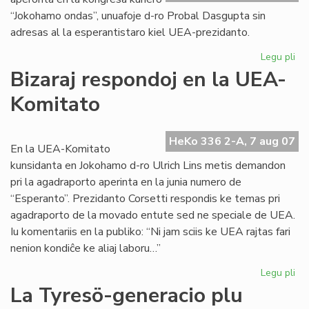
“Jokohamo ondas”, unuafoje d-ro Probal Dasgupta sin
adresas al la esperantistaro kiel UEA-prezidanto.
Legu pli
pri
Un
Bizaraj respondoj en la UEA-
alp
Komitato
de
no
UE
HeKo 336 2-A, 7 aug 07
pr
En la UEA-Komitato
kunsidanta en Jokohamo d-ro Ulrich Lins metis demandon
pri la agadraporto aperinta en la junia numero de
“Esperanto”. Prezidanto Corsetti respondis ke temas pri
agadraporto de la movado entute sed ne speciale de UEA.
Iu komentariis en la publiko: “Ni jam sciis ke UEA rajtas fari
nenion kondiĉe ke aliaj laboru…”
Legu pli
pri
Biz
La Tyresö-generacio plu
re