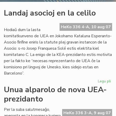
Landaj asocioj en la celilo
HeKo 336 4-A, 10 aug 07
Hodiaŭ dum la lasta
komitatkunveno de UEA en Jokohamo Kataluna Esperanto-
Asocio ﬁnﬁne eniris la statute plej gravan instancon de la
Asocio: s-ro Josep Franquesa Solé estis elektita kiel
komitatano C. La enigo de la KEA-prezidanto estis motivita
per la fakto ke “necesas reprezentanto de UEA ĉe la
komisiono pri lingvoj de Unesko, kies sidejo estas en
Barcelono”.
Legu pli
pri
La
Unua alparolo de nova UEA-
aso
prezidanto
en
la
cel
Per la suba salutmesaĝo,
HeKo 336 3-A, 9 aug 07
aperonta en la kongresa kuriero