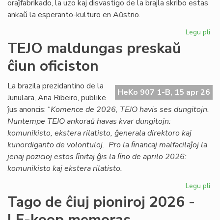
oraĵfabrikado, la uzo kaj disvastigo de la brajla skribo estas
ankaŭ la esperanto-kulturo en Aŭstrio.
Legu pli
pri
Ag
TEJO maldungas preskaŭ
pri
ĉiun oficiston
la
es
kul
La brazila prezidantino de la
HeKo 907 1-B, 15 apr 26
en
Junulara, Ana Ribeiro, publike
Aŭs
ĵus anoncis: “
Komence de 2026, TEJO havis ses dungitojn.
Nuntempe TEJO ankoraŭ havas kvar dungitojn:
komunikisto, ekstera rilatisto, ĝenerala direktoro kaj
kunordiganto de volontuloj. Pro la ﬁnancaj malfacilaĵoj la
jenaj pozicioj estos ﬁnitaj ĝis la ﬁno de aprilo 2026:
komunikisto kaj ekstera rilatisto.
Legu pli
pri
TE
Tago de ĉiuj pioniroj 2026 -
ma
LF-koop memoras
pr