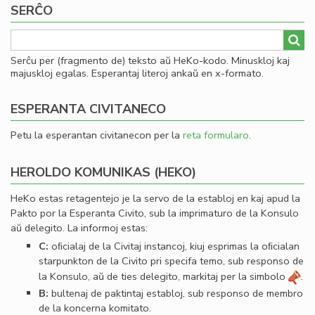
SERĈO
al
he
Serĉu per (fragmento de) teksto aŭ HeKo-kodo. Minuskloj kaj
majuskloj egalas. Esperantaj literoj ankaŭ en x-formato.
ESPERANTA CIVITANECO
Petu la esperantan civitanecon per la
reta formularo
.
HEROLDO KOMUNIKAS (HEKO)
HeKo estas retagentejo je la servo de la establoj en kaj apud la
Pakto por la Esperanta Civito, sub la imprimaturo de la Konsulo
aŭ delegito. La informoj estas:
C:
oﬁcialaj de la Civitaj instancoj, kiuj esprimas la oﬁcialan
starpunkton de la Civito pri specifa temo, sub responso de
la Konsulo, aŭ de ties delegito, markitaj per la simbolo
.
B:
bultenaj de paktintaj establoj, sub responso de membro
de la koncerna komitato.