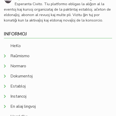
Esperanta Civito. Tiu platformo ebligas la aliĝon al la
eventoj kaj kursoj organizataj de la paktintaj establoj, aĉeton de
eldonaĵoj, abonon al revuoj kaj multe pli. Vizitu ĝin tuj por
konatiĝi kun la aktivaĵoj kaj eldonaj novaĵoj de la konsorcio.
INFORMOJ
HeKo
Raŭmismo
Normaro
Dokumentoj
Establoj
Instancoj
En aliaj lingvoj