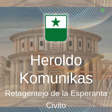
Skip
to
main
content
Heroldo
Komunikas
Retagentejo de la Esperanta
Civito