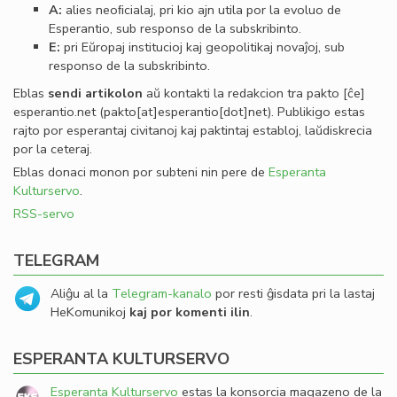
A:
alies neoﬁcialaj, pri kio ajn utila por la evoluo de
Esperantio, sub responso de la subskribinto.
E:
pri Eŭropaj institucioj kaj geopolitikaj novaĵoj, sub
responso de la subskribinto.
Eblas
sendi
artikolon
aŭ kontakti la redakcion tra
pakto
[ĉe]
esperantio
.
net
(pakto[at]esperantio[dot]net)
. Publikigo estas
rajto por esperantaj civitanoj kaj paktintaj establoj, laŭdiskrecia
por la ceteraj.
Eblas donaci monon por subteni nin pere de
Esperanta
Kulturservo
.
RSS-servo
TELEGRAM
Aliĝu al la
Telegram-kanalo
por resti ĝisdata pri la lastaj
HeKomunikoj
kaj por komenti ilin
.
ESPERANTA KULTURSERVO
Esperanta Kulturservo
estas la konsorcia magazeno de la