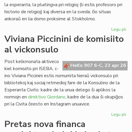
Lib
la esperanta, la plurlingva pri religioj (li estis profesoro pri
historio de religioj) kaj diversa en la sveda; ĉio situas
ankoraŭ en lia domo proksime al Stokholmo.
Legu pli
pri
Re
Viviana Piccinini de komisiito
en
al vickonsulo
Sv
la
bib
Post kelkmonata aktiveco
HeKo 907 6-C, 23 apr 26
de
kiel komisiito pri ISEBA, c-
c-
ino Viviana Piccinini estis nomumita hieraŭ vickonsulo pri
an
bibliotekoj kaj sociaj retmedioj fare de la Konsulino de la
Ni
Esperanta Civito: kadre de la unua delego ŝi aplikos la
normojn en
direktivo Giordano
, kadre de la dua ŝi okupiĝos
pri la Civita ĉeesto en Instagram unuavice.
Legu pli
pri
Vi
Pretas nova financa
Pic