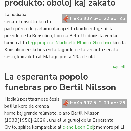
produkto: oboloj kaj zakato
de
kom
al
La hodiaŭa
HeKo 907 6-C, 22 apr 26
vi
senatokonsulto, kun la
partopreno de parlamentanoj el tri kontinentoj, sub la
prezido de la Konsulino, Lorena Bellotti, donis la verdan
lumon al la
leĝopropono Martinelli-Blanco-Giordano,
kiun la
Konsulino enskribos en la tagordo de la venonta senata
sesio, kunvokita al Malago por la 13a de okt
Legu pli
pri
Pr
La esperanta popolo
no
funebras pro Bertil Nilsson
fi
pro
obo
Hodiaŭ posttagmeze ĉesis
HeKo 907 5-C, 21 apr 26
kaj
bati la koro de granda
za
homo kaj granda raŭmisto, c-ano Bertil Nilsson
(1933[1956]-2026), unu el la guruoj de la Esperanta
Civito, spirite komparebla al
c-ano Leen Deij
: memore pri Li