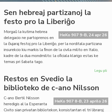
Sen hebreaj partizanoj la
festo pro la Liberiĝo
Morgaŭ la kutima hebrea
HeKo 907 9-B, 24 apr 26
delegacio ne partoprenos en
la ĉiujaraj festoj pro la Liberiĝo, per la norditala partizana
insurekcio kiu markis la ﬁnon de la civila milito en Italio,
kadre de la dua mondmilito: la oﬁciala klarigo estas ke
temas pri ŝabata tago.
Legu pli
pri
Se
Restos en Svedio la
he
biblioteko de c-ano Nilsson
par
la
fes
C-ano Bertil Nilsson
HeKo 907 8-B, 23 aprilo 26
pr
heredigis al la Esperanta
la
Civito sian privatan bibliotekon, konsistantan el tri libraroj: