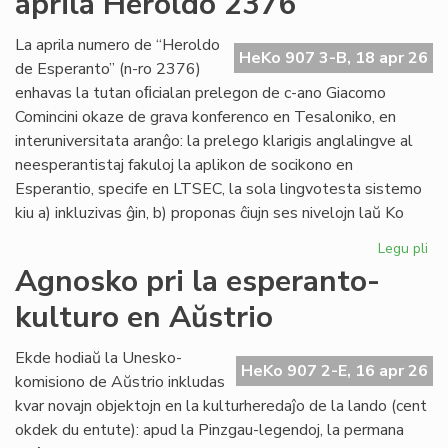
aprila Heroldo 2376
Es
Do
La aprila numero de “Heroldo
HeKo 907 3-B, 18 apr 26
de Esperanto” (n-ro 2376)
enhavas la tutan oﬁcialan prelegon de c-ano Giacomo
Comincini okaze de grava konferenco en Tesaloniko, en
interuniversitata aranĝo: la prelego klarigis anglalingve al
neesperantistaj fakuloj la aplikon de socikono en
Esperantio, specife en LTSEC, la sola lingvotesta sistemo
kiu a) inkluzivas ĝin, b) proponas ĉiujn ses nivelojn laŭ Ko
Legu pli
pri
La
Agnosko pri la esperanto-
"te
kulturo en Aŭstrio
pr
en
la
Ekde hodiaŭ la Unesko-
HeKo 907 2-E, 16 apr 26
apr
komisiono de Aŭstrio inkludas
He
kvar novajn objektojn en la kulturheredaĵo de la lando (cent
23
okdek du entute): apud la Pinzgau-legendoj, la permana