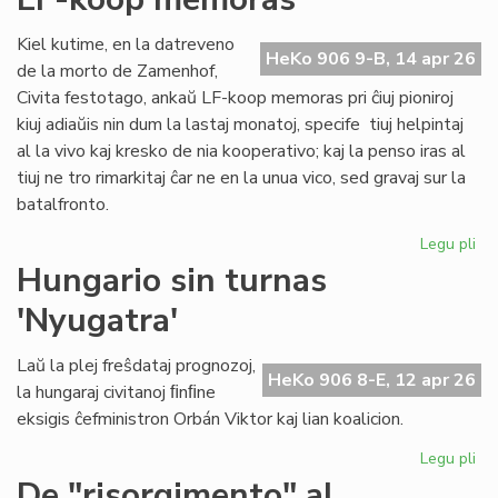
ĉiu
ofi
Kiel kutime, en la datreveno
HeKo 906 9-B, 14 apr 26
de la morto de Zamenhof,
Civita festotago, ankaŭ LF-koop memoras pri ĉiuj pioniroj
kiuj adiaŭis nin dum la lastaj monatoj, specife tiuj helpintaj
al la vivo kaj kresko de nia kooperativo; kaj la penso iras al
tiuj ne tro rimarkitaj ĉar ne en la unua vico, sed gravaj sur la
batalfronto.
Legu pli
pri
Ta
Hungario sin turnas
de
'Nyugatra'
ĉiuj
pio
20
Laŭ la plej freŝdataj prognozoj,
HeKo 906 8-E, 12 apr 26
-
la hungaraj civitanoj ﬁnﬁne
LF-
eksigis ĉefministron Orbán Viktor kaj lian koalicion.
ko
me
Legu pli
pri
Hu
De "risorgimento" al