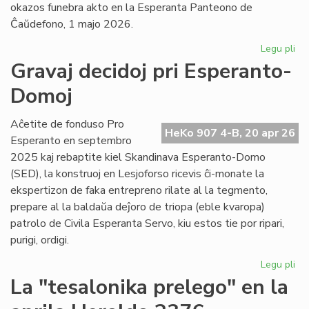
okazos funebra akto en la Esperanta Panteono de
Ĉaŭdefono, 1 majo 2026.
Legu pli
pri
La
Gravaj decidoj pri Esperanto-
es
Domoj
po
fu
pr
Aĉetite de fonduso Pro
HeKo 907 4-B, 20 apr 26
Ber
Esperanto en septembro
Ni
2025 kaj rebaptite kiel Skandinava Esperanto-Domo
(SED), la konstruoj en Lesjoforso ricevis ĉi-monate la
ekspertizon de faka entrepreno rilate al la tegmento,
prepare al la baldaŭa deĵoro de triopa (eble kvaropa)
patrolo de Civila Esperanta Servo, kiu estos tie por ripari,
purigi, ordigi.
Legu pli
pri
Gr
La "tesalonika prelego" en la
dec
pri