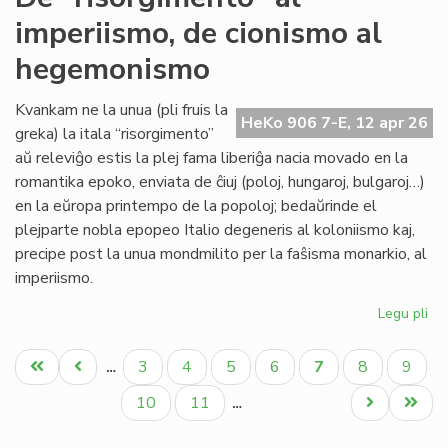
sin
imperiismo, de cionismo al
tu
'Ny
hegemonismo
Kvankam ne la unua (pli fruis la
HeKo 906 7-E, 12 apr 26
greka) la itala “risorgimento”
aŭ releviĝo estis la plej fama liberiĝa nacia movado en la
romantika epoko, enviata de ĉiuj (poloj, hungaroj, bulgaroj…)
en la eŭropa printempo de la popoloj; bedaŭrinde el
plejparte nobla epopeo Italio degeneris al koloniismo kaj,
precipe post la unua mondmilito per la faŝisma monarkio, al
imperiismo.
Legu pli
pri
De
Pagination
"ri
Unua
Antaŭa
Paĝo
Paĝo
Paĝo
Paĝo
Aktuala
Paĝo
Paĝo
3
4
5
6
7
8
9
…
al
paĝo
paĝo
paĝo
imp
Paĝo
Paĝo
Next
Last
10
11
…
de
page
page
ci