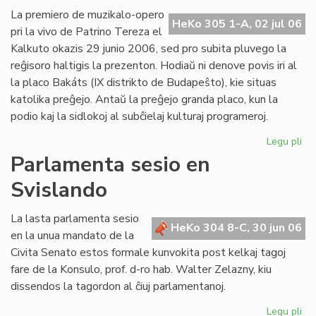
Ba
La premiero de muzikalo-opero
HeKo 305 1-A, 02 jul 06
kaj
pri la vivo de Patrino Tereza el
tiu
Kalkuto okazis 29 junio 2006, sed pro subita pluvego la
de
reĝisoro haltigis la prezenton. Hodiaŭ ni denove povis iri al
UE
la placo Bakáts (IX distrikto de Budapeŝto), kie situas
katolika preĝejo. Antaŭ la preĝejo granda placo, kun la
podio kaj la sidlokoj al subĉielaj kulturaj programeroj.
Legu pli
pri
Pr
Parlamenta sesio en
de
Svislando
"Kr
po
am
La lasta parlamenta sesio
HeKo 304 8-C, 30 jun 06
pri
en la unua mandato de la
Pat
Civita Senato estos formale kunvokita post kelkaj tagoj
Te
fare de la Konsulo, prof. d-ro hab. Walter Zelazny, kiu
dissendos la tagordon al ĉiuj parlamentanoj.
Legu pli
pri