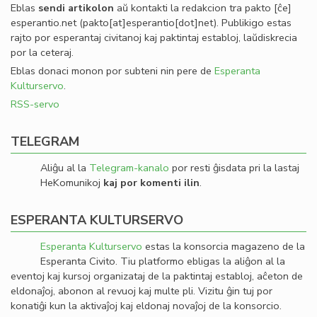
Eblas
sendi
artikolon
aŭ kontakti la redakcion tra
pakto
[ĉe]
esperantio
.
net
(pakto[at]esperantio[dot]net)
. Publikigo estas
rajto por esperantaj civitanoj kaj paktintaj establoj, laŭdiskrecia
por la ceteraj.
Eblas donaci monon por subteni nin pere de
Esperanta
Kulturservo
.
RSS-servo
TELEGRAM
Aliĝu al la
Telegram-kanalo
por resti ĝisdata pri la lastaj
HeKomunikoj
kaj por komenti ilin
.
ESPERANTA KULTURSERVO
Esperanta Kulturservo
estas la konsorcia magazeno de la
Esperanta Civito. Tiu platformo ebligas la aliĝon al la
eventoj kaj kursoj organizataj de la paktintaj establoj, aĉeton de
eldonaĵoj, abonon al revuoj kaj multe pli. Vizitu ĝin tuj por
konatiĝi kun la aktivaĵoj kaj eldonaj novaĵoj de la konsorcio.