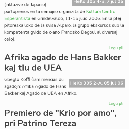
HeKo 305 4-B, 7 jul 06
(inkluzive de Japanio)
partoprenos en la semajno organizita de
Kultura Centro
Esperantista
en Grindelvaldo, 11-15 julio 2006. En la plej
pitoreska loko de la svisa Alparo, la grupo ekskursos sub la
kompetenta gvido de c-ano Francisko Degoul al diversaj
celoj.
Legu pli
pri
Bu
Afrika agado de Hans Bakker
na
kaj tiu de UEA
en
Gr
Gbeglo Koﬃ ĉiam mencias du
HeKo 305 2-A, 05 jul 06
agadojn: Afrika Agado de Hans
Bakker kaj Agado de UEA en Afriko.
Legu pli
pri
Afr
Premiero de "Krio por amo",
ag
pri Patrino Tereza
de
Ha