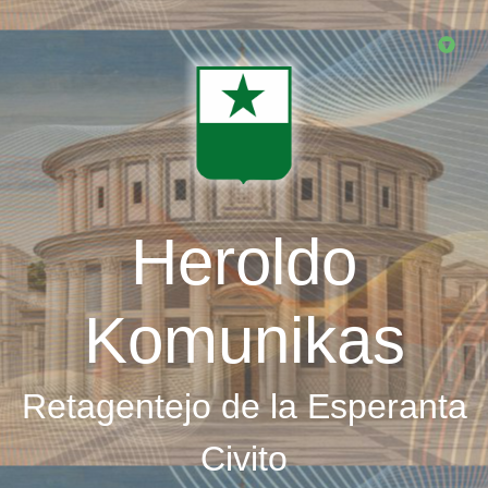
Skip
to
main
content
Heroldo
Komunikas
Retagentejo de la Esperanta
Civito