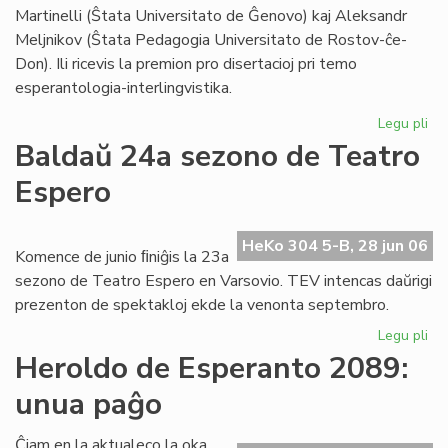
Foi
Martinelli (Ŝtata Universitato de Ĝenovo) kaj Aleksandr
Meljnikov (Ŝtata Pedagogia Universitato de Rostov-ĉe-
Don). Ili ricevis la premion pro disertacioj pri temo
esperantologia-interlingvistika.
Legu pli
pri
Sti
Baldaŭ 24a sezono de Teatro
La
Espero
al
du
es
HeKo 304 5-B, 28 jun 06
civ
Komence de junio ﬁniĝis la 23a
sezono de Teatro Espero en Varsovio. TEV intencas daŭrigi
prezenton de spektakloj ekde la venonta septembro.
Legu pli
pri
Ba
Heroldo de Esperanto 2089:
24
unua paĝo
se
de
Te
Ĉiam en la aktualeco la oka