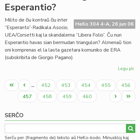
Esperantio?
en
la
mo
Milito de ĉiu kontraŭ ĉiu inter
HeKo 304 4-A, 26 jun 06
mo
“Esperanto”-Radikala Asocio,
UEA/Corsetti kaj la skandalema “Libera Folio”. Ĉu nun
Esperantio havas sian bermudan triangulon? Almenaŭ tion
oni komprenas el la lasta gazetara komuniko de ERA
(subskribita de Giorgio Pagano).
Legu pli
pri
Ĉu
Pagination
Be
Unua
Antaŭa
Paĝo
Paĝo
Paĝo
Paĝo
Paĝo
452
453
454
455
456
…
tri
paĝo
paĝo
en
Aktuala
Paĝo
Paĝo
Paĝo
Next
Last
457
458
459
460
Es
paĝo
page
page
SERĈO
Serĉu per (fragmento de) teksto aŭ HeKo-kodo. Minuskloj kaj