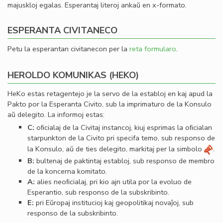
majuskloj egalas. Esperantaj literoj ankaŭ en x-formato.
ESPERANTA CIVITANECO
Petu la esperantan civitanecon per la
reta formularo
.
HEROLDO KOMUNIKAS (HEKO)
HeKo estas retagentejo je la servo de la establoj en kaj apud la
Pakto por la Esperanta Civito, sub la imprimaturo de la Konsulo
aŭ delegito. La informoj estas:
C:
oﬁcialaj de la Civitaj instancoj, kiuj esprimas la oﬁcialan
starpunkton de la Civito pri specifa temo, sub responso de
la Konsulo, aŭ de ties delegito, markitaj per la simbolo
.
B:
bultenaj de paktintaj establoj, sub responso de membro
de la koncerna komitato.
A:
alies neoﬁcialaj, pri kio ajn utila por la evoluo de
Esperantio, sub responso de la subskribinto.
E:
pri Eŭropaj institucioj kaj geopolitikaj novaĵoj, sub
responso de la subskribinto.