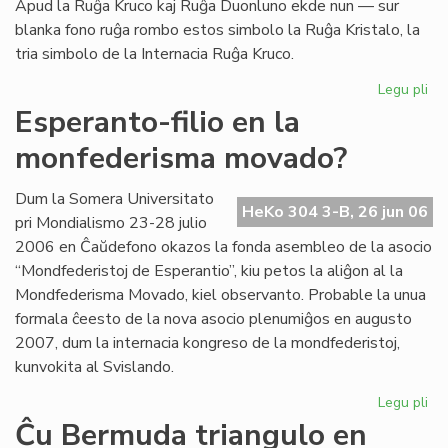
Apud la Ruĝa Kruco kaj Ruĝa Duonluno ekde nun — sur
blanka fono ruĝa rombo estos simbolo la Ruĝa Kristalo, la
tria simbolo de la Internacia Ruĝa Kruco.
Legu pli
pri
La
Esperanto-filio en la
tri
monfederisma movado?
em
de
la
Dum la Somera Universitato
HeKo 304 3-B, 26 jun 06
Ru
pri Mondialismo 23-28 julio
Kr
2006 en Ĉaŭdefono okazos la fonda asembleo de la asocio
“Mondfederistoj de Esperantio”, kiu petos la aliĝon al la
Mondfederisma Movado, kiel observanto. Probable la unua
formala ĉeesto de la nova asocio plenumiĝos en augusto
2007, dum la internacia kongreso de la mondfederistoj,
kunvokita al Svislando.
Legu pli
pri
Es
Ĉu Bermuda triangulo en
fili