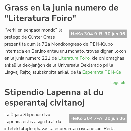
Pa
Grass en la junia numero de
ses
"Literatura Foiro"
en
Sv
“Verki en senpaca mondo”, la
HeKo 304 9-B, 30 jun 06
prelego de Günter Grass
prezentita dum la 72a Mondkongreso de PEN-Klubo
Internacia en Berlino antaŭ unu monato, trovas dignan lokon
en la junia numero 221 de
Literatura Foiro
, kie oni omaghas
ankaŭ la dek-jariĝon de la Universala Deklaracio pri la
Lingvaj Rajtoj (subskribita ankaŭ de la
Esperanta PEN-Ce
Legu pli
pri
Gr
Stipendio Lapenna al du
en
esperantaj civitanoj
la
jun
nu
La ĉi-jara Stipendio Ivo
HeKo 304 7-A, 29 jun 06
de
Lapenna estis asignita al du
"Li
intelektuloj kiuj havas la esperantan civitanecon: Perla