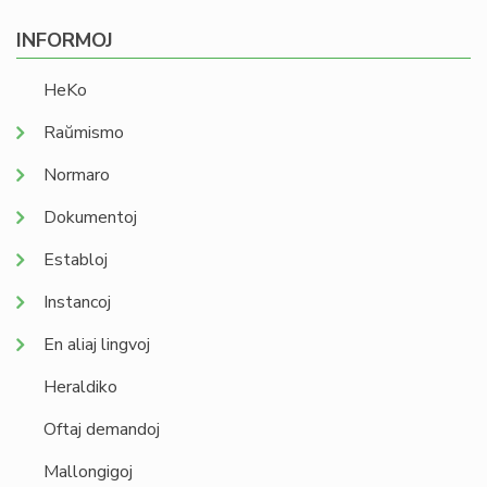
INFORMOJ
HeKo
Raŭmismo
Normaro
Dokumentoj
Establoj
Instancoj
En aliaj lingvoj
Heraldiko
Oftaj demandoj
Mallongigoj