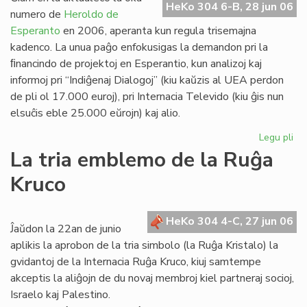
HeKo 304 6-B, 28 jun 06
Es
numero de
Heroldo de
Esperanto
en 2006, aperanta kun regula trisemajna
kadenco. La unua paĝo enfokusigas la demandon pri la
ﬁnancindo de projektoj en Esperantio, kun analizoj kaj
informoj pri “Indiĝenaj Dialogoj” (kiu kaŭzis al UEA perdon
de pli ol 17.000 euroj), pri Internacia Televido (kiu ĝis nun
elsuĉis eble 25.000 eŭrojn) kaj alio.
Legu pli
pri
He
La tria emblemo de la Ruĝa
de
Kruco
Es
20
un
HeKo 304 4-C, 27 jun 06
pa
Ĵaŭdon la 22an de junio
aplikis la aprobon de la tria simbolo (la Ruĝa Kristalo) la
gvidantoj de la Internacia Ruĝa Kruco, kiuj samtempe
akceptis la aliĝojn de du novaj membroj kiel partneraj socioj,
Israelo kaj Palestino.