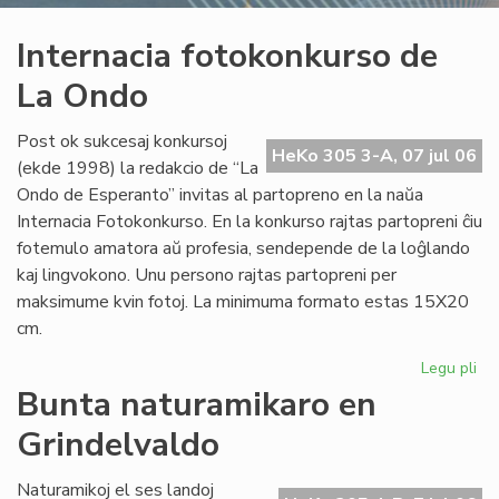
Internacia fotokonkurso de
La Ondo
Post ok sukcesaj konkursoj
HeKo 305 3-A, 07 jul 06
(ekde 1998) la redakcio de “La
Ondo de Esperanto” invitas al partopreno en la naŭa
Internacia Fotokonkurso. En la konkurso rajtas partopreni ĉiu
fotemulo amatora aŭ profesia, sendepende de la loĝlando
kaj lingvokono. Unu persono rajtas partopreni per
maksimume kvin fotoj. La minimuma formato estas 15X20
cm.
Legu pli
pri
Int
Bunta naturamikaro en
fo
Grindelvaldo
de
La
On
Naturamikoj el ses landoj