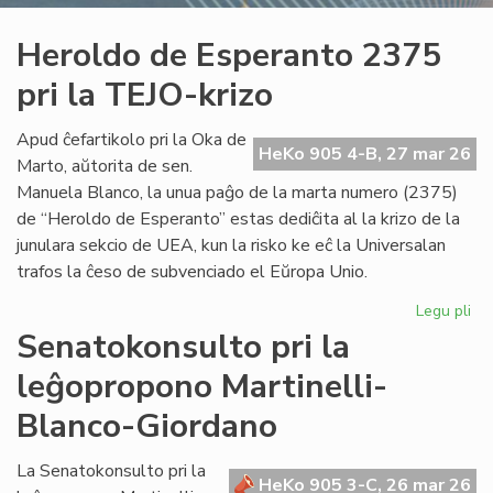
Heroldo de Esperanto 2375
pri la TEJO-krizo
Apud ĉefartikolo pri la Oka de
HeKo 905 4-B, 27 mar 26
Marto, aŭtorita de sen.
Manuela Blanco, la unua paĝo de la marta numero (2375)
de “Heroldo de Esperanto” estas dediĉita al la krizo de la
junulara sekcio de UEA, kun la risko ke eĉ la Universalan
trafos la ĉeso de subvenciado el Eŭropa Unio.
Legu pli
pri
He
Senatokonsulto pri la
de
leĝopropono Martinelli-
Es
23
Blanco-Giordano
pri
la
La Senatokonsulto pri la
TE
HeKo 905 3-C, 26 mar 26