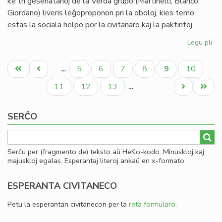
ke tri gesenatanoj de la Verda grupo (Martinelli, Blanco,
Giordano) liveris leĝoproponon pri la oboloj, kies temo
estas la sociala helpo por la civitanaro kaj la paktintoj.
Legu pli
pri
La
Pagination
Se
Unua
Antaŭa
Paĝo
Paĝo
Paĝo
Paĝo
Aktuala
Paĝo
5
6
7
8
9
10
…
pri
paĝo
paĝo
paĝo
la
Paĝo
Paĝo
Paĝo
Next
Last
11
12
13
…
en
page
page
de
SERĈO
ob
Serĉu per (fragmento de) teksto aŭ HeKo-kodo. Minuskloj kaj
majuskloj egalas. Esperantaj literoj ankaŭ en x-formato.
ESPERANTA CIVITANECO
Petu la esperantan civitanecon per la
reta formularo
.