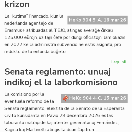
krizon
en
Pa
La “kutima” ﬁnancado, kiun la
HeKo 904 5-A, 16 mar 26
nederlanda agentejo de
Erasmus+ atribuadas al TEJO, atingas averaĝe ĉirkaŭ
125.000 eŭrojn, uzitajn ĉefe por dungi oﬁcistojn. Jam okazis
en 2022 ke la administra subvencio ne estis asignita, pro
redukto de la enlanda buĝeto.
Legu pli
pri
TE
Senata reglamento: unuaj
alf
indikoj el la laborkomisiono
fi
kri
La komisiono por la
HeKo 904 4-C, 15 mar 26
eventuala reformo de la
Senata reglamento, elektita de la Senato de la Esperanta
Civito kunsidanta en Pavio 29 decembro 2026 estas
laboranta malrapide kaj atente: gesenatanoj Fernández,
Kagina kaj Martinelli atingis la duan ĉapitron.