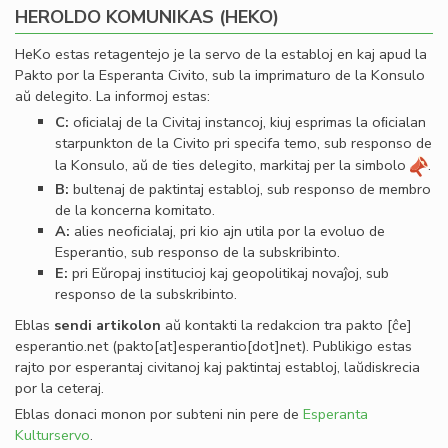
HEROLDO KOMUNIKAS (HEKO)
HeKo estas retagentejo je la servo de la establoj en kaj apud la
Pakto por la Esperanta Civito, sub la imprimaturo de la Konsulo
aŭ delegito. La informoj estas:
C:
oﬁcialaj de la Civitaj instancoj, kiuj esprimas la oﬁcialan
starpunkton de la Civito pri specifa temo, sub responso de
la Konsulo, aŭ de ties delegito, markitaj per la simbolo
.
B:
bultenaj de paktintaj establoj, sub responso de membro
de la koncerna komitato.
A:
alies neoﬁcialaj, pri kio ajn utila por la evoluo de
Esperantio, sub responso de la subskribinto.
E:
pri Eŭropaj institucioj kaj geopolitikaj novaĵoj, sub
responso de la subskribinto.
Eblas
sendi
artikolon
aŭ kontakti la redakcion tra
pakto
[ĉe]
esperantio
.
net
(pakto[at]esperantio[dot]net)
. Publikigo estas
rajto por esperantaj civitanoj kaj paktintaj establoj, laŭdiskrecia
por la ceteraj.
Eblas donaci monon por subteni nin pere de
Esperanta
Kulturservo
.