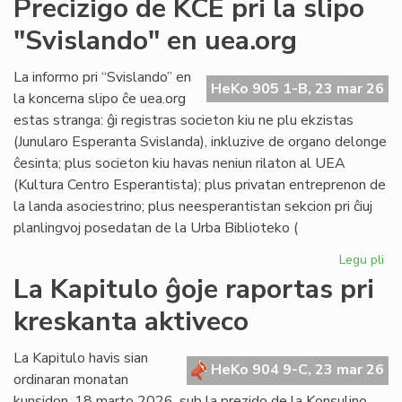
Precizigo de KCE pri la slipo
ita
"Svislando" en uea.org
po
ne
rat
La informo pri “Svislando” en
HeKo 905 1-B, 23 mar 26
la
la koncerna slipo ĉe uea.org
jus
estas stranga: ĝi registras societon kiu ne plu ekzistas
(Junularo Esperanta Svislanda), inkluzive de organo delonge
ĉesinta; plus societon kiu havas neniun rilaton al UEA
(Kultura Centro Esperantista); plus privatan entreprenon de
la landa asociestrino; plus neesperantistan sekcion pri ĉiuj
planlingvoj posedatan de la Urba Biblioteko (
Legu pli
pri
Pre
La Kapitulo ĝoje raportas pri
de
kreskanta aktiveco
KC
pri
la
La Kapitulo havis sian
HeKo 904 9-C, 23 mar 26
sli
ordinaran monatan
"S
kunsidon, 18 marto 2026, sub la prezido de la Konsulino,