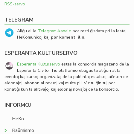
RSS-servo
TELEGRAM
Aliĝu al la
Telegram-kanalo
por resti ĝisdata pri la lastaj
HeKomunikoj
kaj por komenti ilin
.
ESPERANTA KULTURSERVO
Esperanta Kulturservo
estas la konsorcia magazeno de la
Esperanta Civito. Tiu platformo ebligas la aliĝon al la
eventoj kaj kursoj organizataj de la paktintaj establoj, aĉeton de
eldonaĵoj, abonon al revuoj kaj multe pli. Vizitu ĝin tuj por
konatiĝi kun la aktivaĵoj kaj eldonaj novaĵoj de la konsorcio.
INFORMOJ
HeKo
Raŭmismo