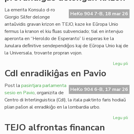
ob
kr
La emerita Konsulo d-ro
HeKo 904 7-B, 18 mar 26
bo
Giorgio Silfer delonge
kap
antaŭvidis gravan krizon en TEJO, kaze ke Eŭropa Unio
fermus la kranon el kiu ﬂuas subvenciado; tial en intervjuo
aperonta en “Heroldo de Esperanto” li esperas ke la
Junulara deﬁnitive sendependiĝos kaj de Eŭropa Unio kaj de
la Universala, trovante propran vojon.
Legu pli
pri
EU
CdI enradikiĝas en Pavio
ma
pr
Post la
pasintjara parlamenta
de
HeKo 904 6-B, 17 mar 26
sesio en Pavio
, organizita de
kri
Centro di Interlinguistica (CdI), la itala paktinto faris hodiaŭ
plian paŝon al enradikiĝo en la lombardia urbo.
Legu pli
pri
CdI
TEJO alfrontas financan
enr