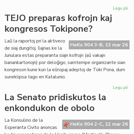
Legu pli
pri
Se
TEJO preparas kofrojn kaj
re
kongresos Tokipone?
un
ind
el
Laŭ la raportoj pri la aktiveco
HeKo 904 3-B, 13 mar 26
la
de siaj dungitoj, ŝajnas ke la
la
Junulara estas preparanta siajn kofrojn (aŭ vakajn
banankartonojn) por deloĝigo, samtempe organizante sian
kongreson kune kun la eŭropaj adeptoj de Toki Pona, dum
suneklipsa tago en Katalunio.
Legu pli
pri
TE
La Senato pridiskutos la
pr
enkondukon de obolo
kof
kaj
ko
La Konsulino de la
HeKo 904 2-C, 12 mar 26
To
Esperanta Civito anoncas