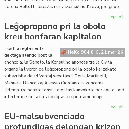
en
Lorena Bellotti; forestis nur vickonsulino Kirova, pro gripo.
ue
Legu pli
pri
La
Leĝopropono pri la obolo
Kap
kreu bonfaran kapitalon
ĝo
ra
pri
Post la reglamenta
HeKo 904 8-C, 21 mar 26
kr
dektaga atendo post la
akt
anonco al la Senato, la Konsulino anoncas tra la Civita
organo la liveron de leĝopropono pri la obolo kaj zakato,
subskribita de tri Verdaj senatanoj: Perla Martinelli,
Manuela Blanco kaj Alessio Giordano; la koncerna
telematika senatokonsulto estas kunvokota por aprilo, sed
intertempe ĉiu senatano rajtas proponi amendojn.
Legu pli
pri
Le
EU-malsubvenciado
pri
profundigas delongan krizon
la