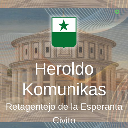
Skip
to
main
content
Heroldo
Komunikas
Retagentejo de la Esperanta
Civito