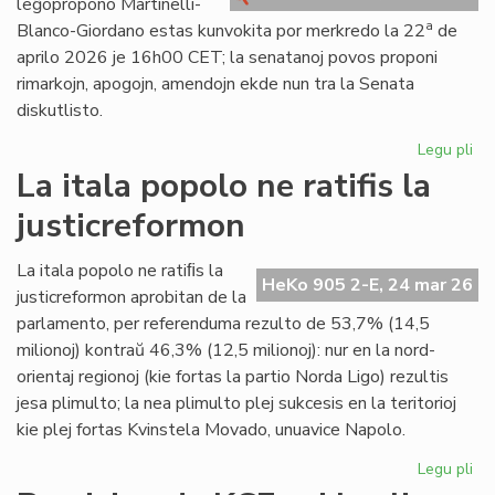
leĝopropono Martinelli-
kri
a
Blanco-Giordano estas kunvokita por merkredo la 22
de
aprilo 2026 je 16h00 CET; la senatanoj povos proponi
rimarkojn, apogojn, amendojn ekde nun tra la Senata
diskutlisto.
Legu pli
pri
Se
La itala popolo ne ratifis la
pri
justicreformon
la
le
Mar
La itala popolo ne ratiﬁs la
HeKo 905 2-E, 24 mar 26
Bl
justicreformon aprobitan de la
Gi
parlamento, per referenduma rezulto de 53,7% (14,5
milionoj) kontraŭ 46,3% (12,5 milionoj): nur en la nord-
orientaj regionoj (kie fortas la partio Norda Ligo) rezultis
jesa plimulto; la nea plimulto plej sukcesis en la teritorioj
kie plej fortas Kvinstela Movado, unuavice Napolo.
Legu pli
pri
La