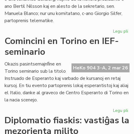
ano Bertil Nilsson kaj en alesto de la sekretario, sen.
Manuela Blanco; nur unu komitatano, c-ano Giorgio Silfer,
partoprenis telematike.
Legu pli
pri
La
Comincini en Torino en IEF-
Ko
seminario
de
EIE
kun
Okazis pasintsemajnﬁne en
HeKo 904 3-A, 2 mar 26
tre
Torino seminario sub la titolo
fr
Instruado de Esperanto kaj varbado de kursanoj en retaj
kursoj. En tiu evento partoprenis lokaj esperantistoj kaj aliaj
el Italio, danke al graveco de Centro Esperanto di Torino en
la nacia scenejo.
Legu pli
pri
Com
Diplomatio fiaskis: vastiĝas la
en
mezorienta milito
To