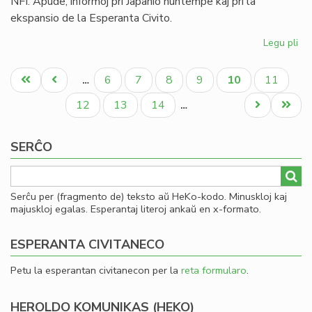
NFI. Apude, informoj pri Japanio nuntempe kaj pri la
ekspansio de la Esperanta Civito.
Legu pli
pri
Uk
Pagination
kaj
Unua
Antaŭa
Paĝo
Paĝo
Paĝo
Paĝo
Aktuala
Paĝo
6
7
8
9
10
11
…
Za
paĝo
paĝo
paĝo
en
Paĝo
Paĝo
Paĝo
Next
Last
12
13
14
…
la
page
page
fe
SERĈO
He
(2
Serĉu per (fragmento de) teksto aŭ HeKo-kodo. Minuskloj kaj
majuskloj egalas. Esperantaj literoj ankaŭ en x-formato.
ESPERANTA CIVITANECO
Petu la esperantan civitanecon per la
reta formularo
.
HEROLDO KOMUNIKAS (HEKO)