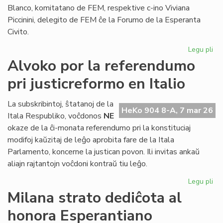
Blanco, komitatano de FEM, respektive c-ino Viviana
Piccinini, delegito de FEM ĉe la Forumo de la Esperanta
Civito.
Legu pli
pri
Es
Alvoko por la referendumo
fem
pri justicreformo en Italio
man
ho
La subskribintoj, ŝtatanoj de la
HeKo 904 8-A, 7 mar 26
Itala Respubliko, voĉdonos
NE
okaze de la ĉi-monata referendumo pri la konstituciaj
modifoj kaŭzitaj de leĝo aprobita fare de la Itala
Parlamento, koncerne la justican povon. Ili invitas ankaŭ
aliajn rajtantojn voĉdoni kontraŭ tiu leĝo.
Legu pli
pri
Al
Milana strato dediĉota al
po
honora Esperantiano
la