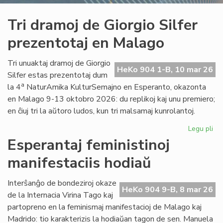
Tri dramoj de Giorgio Silfer
prezentotaj en Malago
Tri unuaktaj dramoj de Giorgio
HeKo 904 1-B, 10 mar 26
Silfer estas prezentotaj dum
a
la 4
NaturAmika KulturSemajno en Esperanto, okazonta
en Malago 9-13 oktobro 2026: du replikoj kaj unu premiero;
en ĉiuj tri la aŭtoro ludos, kun tri malsamaj kunrolantoj.
Legu pli
pri
Tri
Esperantaj feministinoj
dr
manifestaciis hodiaŭ
de
Gio
Sil
Interŝanĝo de bondeziroj okaze
HeKo 904 9-B, 8 mar 26
pre
de la Internacia Virina Tago kaj
en
partopreno en la feminismaj manifestacioj de Malago kaj
Ma
Madrido: tio karakterizis la hodiaŭan tagon de sen. Manuela