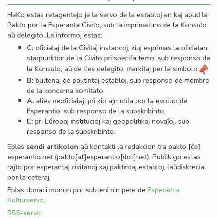
HeKo estas retagentejo je la servo de la establoj en kaj apud la
Pakto por la Esperanta Civito, sub la imprimaturo de la Konsulo
aŭ delegito. La informoj estas:
C:
oﬁcialaj de la Civitaj instancoj, kiuj esprimas la oﬁcialan
starpunkton de la Civito pri specifa temo, sub responso de
la Konsulo, aŭ de ties delegito, markitaj per la simbolo
.
B:
bultenaj de paktintaj establoj, sub responso de membro
de la koncerna komitato.
A:
alies neoﬁcialaj, pri kio ajn utila por la evoluo de
Esperantio, sub responso de la subskribinto.
E:
pri Eŭropaj institucioj kaj geopolitikaj novaĵoj, sub
responso de la subskribinto.
Eblas
sendi
artikolon
aŭ kontakti la redakcion tra
pakto
[ĉe]
esperantio
.
net
(pakto[at]esperantio[dot]net)
. Publikigo estas
rajto por esperantaj civitanoj kaj paktintaj establoj, laŭdiskrecia
por la ceteraj.
Eblas donaci monon por subteni nin pere de
Esperanta
Kulturservo
.
RSS-servo