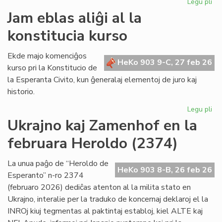
Legu pli
pri
Mo
Jam eblas aliĝi al la
ku
konstitucia kurso
de
la
re
Ekde majo komenciĝos
HeKo 903 9-C, 27 feb 26
de
kurso pri la Konstitucio de
"Li
la Esperanta Civito, kun ĝeneralaj elementoj de juro kaj
Foi
historio.
Legu pli
pri
Ja
Ukrajno kaj Zamenhof en la
eb
februara Heroldo (2374)
ali
al
la
La unua paĝo de “Heroldo de
HeKo 903 8-B, 26 feb 26
kon
Esperanto” n-ro 2374
ku
(februaro 2026) dediĉas atenton al la milita stato en
Ukrajno, interalie per la traduko de koncernaj deklaroj el la
INROj kiuj tegmentas al paktintaj establoj, kiel ALTE kaj