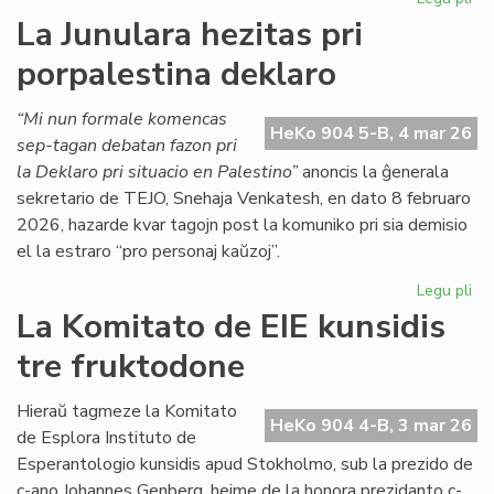
CD
La Junulara hezitas pri
lik
porpalestina deklaro
duo
de
lib
“Mi nun formale komencas
HeKo 904 5-B, 4 mar 26
kaj
sep-tagan debatan fazon pri
ga
la Deklaro pri situacio en Palestino”
anoncis la ĝenerala
sekretario de TEJO, Snehaja Venkatesh, en dato 8 februaro
2026, hazarde kvar tagojn post la komuniko pri sia demisio
el la estraro “pro personaj kaŭzoj”.
Legu pli
pri
La
La Komitato de EIE kunsidis
Jun
tre fruktodone
hez
pri
por
Hieraŭ tagmeze la Komitato
HeKo 904 4-B, 3 mar 26
de
de Esplora Instituto de
Esperantologio kunsidis apud Stokholmo, sub la prezido de
c-ano Johannes Genberg, hejme de la honora prezidanto c-