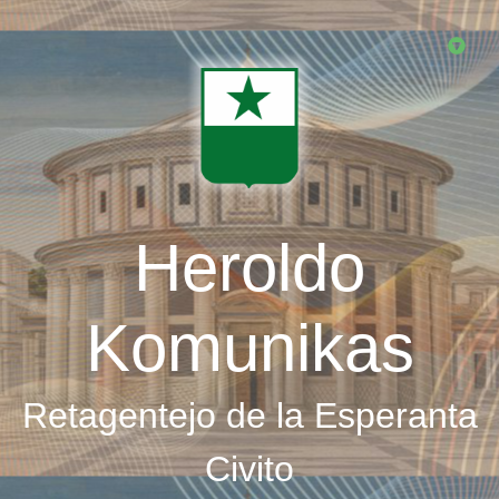
Skip
to
main
content
Heroldo
Komunikas
Retagentejo de la Esperanta
Civito