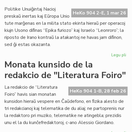
en
IEF
Politike Unuiĝintaj Nacioj
HeKo 904 2-E, 1 mar 26
se
preskaŭ inertas kaj Eŭropa Unio
tute marĝenas en la milita stato ekinta hieraŭ per operacoj
kiujn Usono diﬁnas “Epika furiozo” kaj Israelo “Leonroro”; la
riposto de Irano kontraŭ la atakantoj ne havas jam diﬁnon,
sed ĝi estas okazanta.
Legu pli
pri
Di
Monata kunsido de la
fia
redakcio de "Literatura Foiro"
vas
la
me
La redakcio de “Literatura
HeKo 904 1-B, 28 feb 26
mil
Foiro” havis sian monatan
kunsidon hieraŭ vespere en Ĉaŭdefono, en ﬁzika alesto de
tri redakcianoj kaj telematika de du aliaj; ne partoprenis nur
la redaktoro pri muziko, telematike ne atingebla; prezidis
unu el la du kunĉefredaktoroj, c-ano Alessio Giordano.