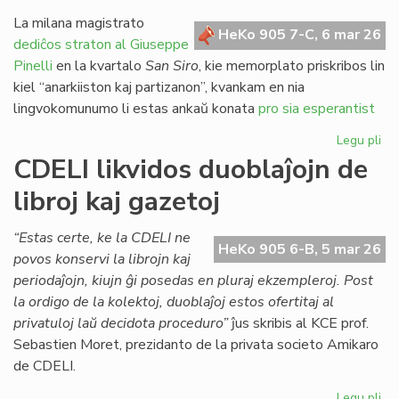
re
pri
La milana magistrato
HeKo 905 7-C, 6 mar 26
jus
dediĉos straton al Giuseppe
en
Pinelli
en la kvartalo
San Siro
, kie memorplato priskribos lin
Ita
kiel “anarkiiston kaj partizanon”, kvankam en nia
lingvokomunumo li estas ankaŭ konata
pro sia esperantist
Legu pli
pri
Mi
CDELI likvidos duoblaĵojn de
str
libroj kaj gazetoj
de
al
ho
“Estas certe, ke la CDELI ne
HeKo 905 6-B, 5 mar 26
Es
povos konservi la librojn kaj
periodaĵojn, kiujn ĝi posedas en pluraj ekzempleroj. Post
la ordigo de la kolektoj, duoblaĵoj estos ofertitaj al
privatuloj laŭ decidota proceduro”
ĵus skribis al KCE prof.
Sebastien Moret, prezidanto de la privata societo Amikaro
de CDELI.
Legu pli
pri