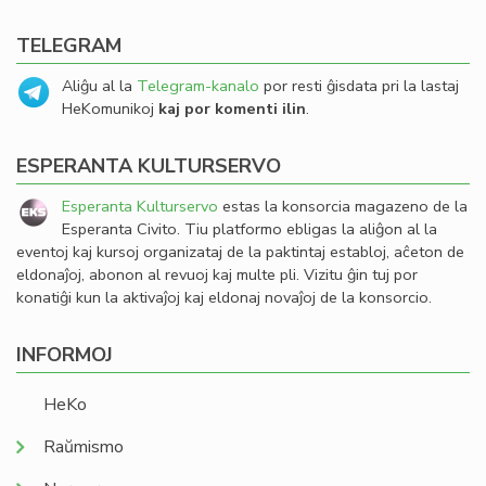
TELEGRAM
Aliĝu al la
Telegram-kanalo
por resti ĝisdata pri la lastaj
HeKomunikoj
kaj por komenti ilin
.
ESPERANTA KULTURSERVO
Esperanta Kulturservo
estas la konsorcia magazeno de la
Esperanta Civito. Tiu platformo ebligas la aliĝon al la
eventoj kaj kursoj organizataj de la paktintaj establoj, aĉeton de
eldonaĵoj, abonon al revuoj kaj multe pli. Vizitu ĝin tuj por
konatiĝi kun la aktivaĵoj kaj eldonaj novaĵoj de la konsorcio.
INFORMOJ
HeKo
Raŭmismo