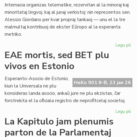
al
Internacia organizas telematike, rezervitan al la minoraj kaj
Ma
minoritataj lingvoj, kaj al junaj verkistoj: nin reprezentos sen.
Alessio Giordano per kvar propraj tankaoj — unu el la tre
malmultaj kontribuoj de ekster Eŭropo al la esperanta
metriko.
Legu pli
pri
Ni
EAE mortis, sed BET plu
lin
vivos en Estonio
en
la
po
Esperanto-Asocio de Estonio,
HeKo 901 8-B, 23 jan 26
PE
kiun la Universala ne plu
ma
konsideras landa asocio, ankaŭ jure ne plu ekzistas, ĉar
forstrekita el la oﬁciala registro de neproﬁtcelaj societoj.
Legu pli
pri
EA
La Kapitulo jam plenumis
mor
parton de la Parlamentaj
se