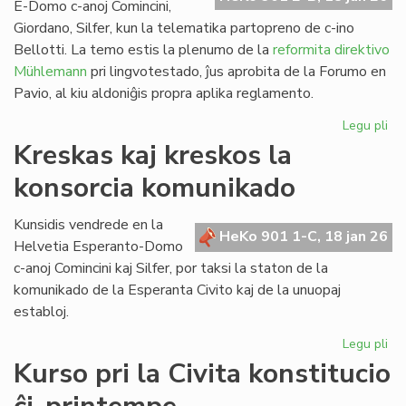
E-Domo c-anoj Comincini,
Giordano, Silfer, kun la telematika partopreno de c-ino
Bellotti. La temo estis la plenumo de la
reformita direktivo
Mühlemann
pri lingvotestado, ĵus aprobita de la Forumo en
Pavio, al kiu aldoniĝis propra aplika reglamento.
Legu pli
pri
KC
Kreskas kaj kreskos la
ku
konsorcia komunikado
pri
la
ref
Kunsidis vendrede en la
HeKo 901 1-C, 18 jan 26
LT
Helvetia Esperanto-Domo
c-anoj Comincini kaj Silfer, por taksi la staton de la
komunikado de la Esperanta Civito kaj de la unuopaj
establoj.
Legu pli
pri
Kr
Kurso pri la Civita konstitucio
kaj
kr