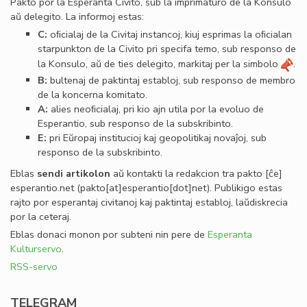
Pakto por la Esperanta Civito, sub la imprimaturo de la Konsulo
aŭ delegito. La informoj estas:
C:
oﬁcialaj de la Civitaj instancoj, kiuj esprimas la oﬁcialan
starpunkton de la Civito pri specifa temo, sub responso de
la Konsulo, aŭ de ties delegito, markitaj per la simbolo
.
B:
bultenaj de paktintaj establoj, sub responso de membro
de la koncerna komitato.
A:
alies neoﬁcialaj, pri kio ajn utila por la evoluo de
Esperantio, sub responso de la subskribinto.
E:
pri Eŭropaj institucioj kaj geopolitikaj novaĵoj, sub
responso de la subskribinto.
Eblas
sendi
artikolon
aŭ kontakti la redakcion tra
pakto
[ĉe]
esperantio
.
net
(pakto[at]esperantio[dot]net)
. Publikigo estas
rajto por esperantaj civitanoj kaj paktintaj establoj, laŭdiskrecia
por la ceteraj.
Eblas donaci monon por subteni nin pere de
Esperanta
Kulturservo
.
RSS-servo
TELEGRAM