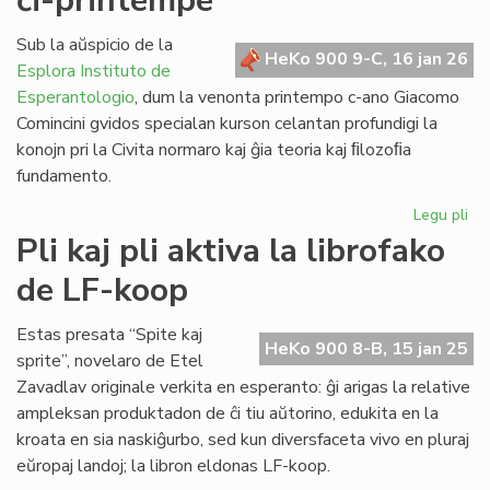
ĉi-printempe
la
ko
Sub la aŭspicio de la
HeKo 900 9-C, 16 jan 26
ko
Esplora Instituto de
Esperantologio
, dum la venonta printempo c-ano Giacomo
Comincini gvidos specialan kurson celantan profundigi la
konojn pri la Civita normaro kaj ĝia teoria kaj ﬁlozoﬁa
fundamento.
Legu pli
pri
Ku
Pli kaj pli aktiva la librofako
pri
de LF-koop
la
Civ
kon
Estas presata “Spite kaj
HeKo 900 8-B, 15 jan 25
ĉi-
sprite”, novelaro de Etel
pr
Zavadlav originale verkita en esperanto: ĝi arigas la relative
ampleksan produktadon de ĉi tiu aŭtorino, edukita en la
kroata en sia naskiĝurbo, sed kun diversfaceta vivo en pluraj
eŭropaj landoj; la libron eldonas LF-koop.