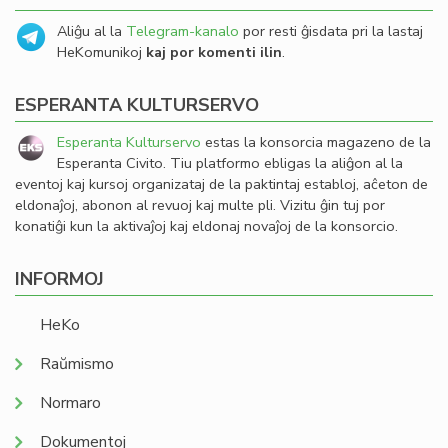
Aliĝu al la
Telegram-kanalo
por resti ĝisdata pri la lastaj
HeKomunikoj
kaj por komenti ilin
.
ESPERANTA KULTURSERVO
Esperanta Kulturservo
estas la konsorcia magazeno de la
Esperanta Civito. Tiu platformo ebligas la aliĝon al la
eventoj kaj kursoj organizataj de la paktintaj establoj, aĉeton de
eldonaĵoj, abonon al revuoj kaj multe pli. Vizitu ĝin tuj por
konatiĝi kun la aktivaĵoj kaj eldonaj novaĵoj de la konsorcio.
INFORMOJ
HeKo
Raŭmismo
Normaro
Dokumentoj