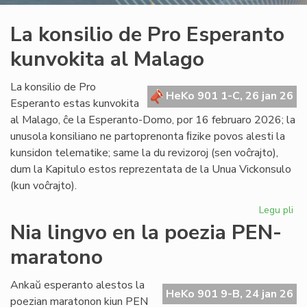
La konsilio de Pro Esperanto
kunvokita al Malago
La konsilio de Pro
HeKo 901 1-C, 26 jan 26
Esperanto estas kunvokita
al Malago, ĉe la Esperanto-Domo, por 16 februaro 2026; la
unusola konsiliano ne partoprenonta ﬁzike povos alesti la
kunsidon telematike; same la du revizoroj (sen voĉrajto),
dum la Kapitulo estos reprezentata de la Unua Vickonsulo
(kun voĉrajto).
Legu pli
pri
La
Nia lingvo en la poezia PEN-
kon
maratono
de
Pr
Es
Ankaŭ esperanto alestos la
HeKo 901 9-B, 24 jan 26
ku
poezian maratonon kiun PEN