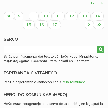
Legu pli
pri
Pli
Pagination
kaj
Unua
Antaŭa
Paĝo
Paĝo
Paĝo
Paĝo
Aktuala
Paĝo
9
10
11
12
13
14
…
pli
paĝo
paĝo
paĝo
akt
Paĝo
Paĝo
Paĝo
Next
Last
15
16
17
…
la
page
page
lib
SERĈO
de
LF-
ko
Serĉu per (fragmento de) teksto aŭ HeKo-kodo. Minuskloj kaj
majuskloj egalas. Esperantaj literoj ankaŭ en x-formato.
ESPERANTA CIVITANECO
Petu la esperantan civitanecon per la
reta formularo
.
HEROLDO KOMUNIKAS (HEKO)
HeKo estas retagentejo je la servo de la establoj en kaj apud la