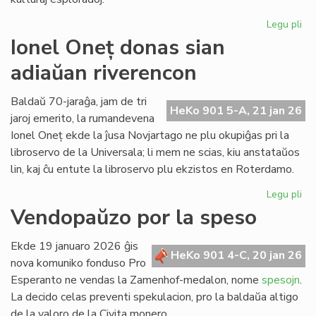
Legu pli
pri
LF
Ionel Oneț donas sian
33
adiaŭan riverencon
57
jar
ek
Baldaŭ 70-jaraĝa, jam de tri
HeKo 901 5-A, 21 jan 26
la
jaroj emerito, la rumandevena
ab
Ionel Oneț ekde la ĵusa Novjartago ne plu okupiĝas pri la
libroservo de la Universala; li mem ne scias, kiu anstataŭos
lin, kaj ĉu entute la libroservo plu ekzistos en Roterdamo.
Legu pli
pri
Ion
Vendopaŭzo por la speso
On
do
Ekde 19 januaro 2026 ĝis
sia
HeKo 901 4-C, 20 jan 26
nova komuniko fonduso Pro
ad
Esperanto ne vendas la Zamenhof-medalon, nome
spesojn
.
ri
La decido celas preventi spekulacion, pro la baldaŭa altigo
de la valoro de la Civita monero.