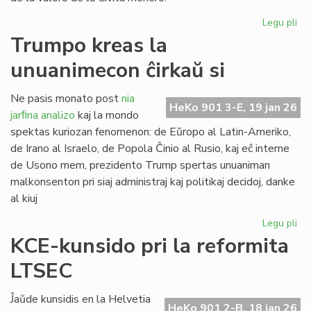
Legu pli
pri
Ve
Trumpo kreas la
po
unuanimecon ĉirkaŭ si
la
sp
Ne pasis monato post
nia
HeKo 901 3-E, 19 jan 26
jarﬁna analizo
kaj la mondo
spektas kuriozan fenomenon: de Eŭropo al Latin-Ameriko,
de Irano al Israelo, de Popola Ĉinio al Rusio, kaj eĉ interne
de Usono mem, prezidento Trump spertas unuaniman
malkonsenton pri siaj administraj kaj politikaj decidoj, danke
al kiuj
Legu pli
pri
Tr
KCE-kunsido pri la reformita
kr
LTSEC
la
un
ĉir
Ĵaŭde kunsidis en la Helvetia
HeKo 901 2-B, 18 jan 26
si