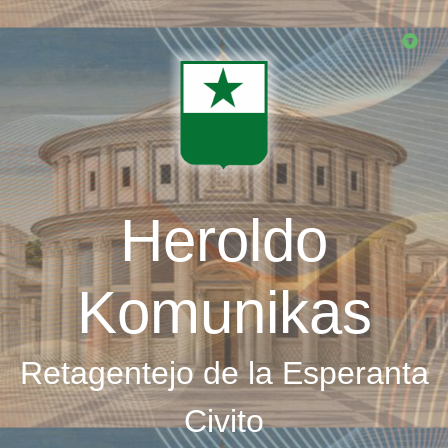
Skip
to
main
content
Heroldo
Komunikas
Retagentejo de la Esperanta
Civito