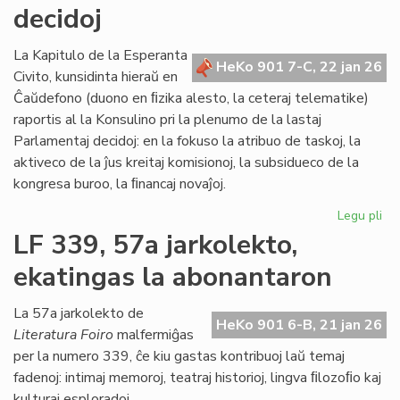
BE
decidoj
plu
viv
La Kapitulo de la Esperanta
en
HeKo 901 7-C, 22 jan 26
Civito, kunsidinta hieraŭ en
Es
Ĉaŭdefono (duono en ﬁzika alesto, la ceteraj telematike)
raportis al la Konsulino pri la plenumo de la lastaj
Parlamentaj decidoj: en la fokuso la atribuo de taskoj, la
aktiveco de la ĵus kreitaj komisionoj, la subsidueco de la
kongresa buroo, la ﬁnancaj novaĵoj.
Legu pli
pri
La
LF 339, 57a jarkolekto,
Kap
ekatingas la abonantaron
ja
pl
pa
La 57a jarkolekto de
HeKo 901 6-B, 21 jan 26
de
Literatura Foiro
malfermiĝas
la
per la numero 339, ĉe kiu gastas kontribuoj laŭ temaj
Pa
fadenoj: intimaj memoroj, teatraj historioj, lingva ﬁlozoﬁo kaj
dec
kulturaj esploradoj.