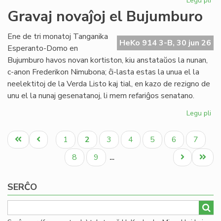
Legu pli
pri
Re
Gravaj novaĵoj el Bujumburo
la
lit
Ene de tri monatoj Tanganika
PE
HeKo 914 3-B, 30 jun 26
Esperanto-Domo en
pr
Bujumburo havos novan kortiston, kiu anstataŭos la nunan,
c-anon Frederikon Nimubona; ĉi-lasta estas la unua el la
neelektitoj de la Verda Listo kaj tial, en kazo de rezigno de
unu el la nunaj gesenatanoj, li mem refariĝos senatano.
Legu pli
pri
Gr
Pagination
nov
Unua
Antaŭa
Paĝo
Aktuala
Paĝo
Paĝo
Paĝo
Paĝo
Paĝo
1
2
3
4
5
6
7
el
paĝo
paĝo
paĝo
Bu
Paĝo
Paĝo
Next
Last
8
9
…
page
page
SERĈO