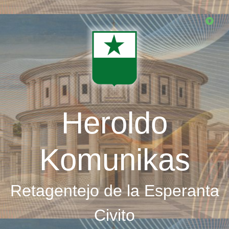
Skip
to
main
content
Heroldo
Komunikas
Retagentejo de la Esperanta
Civito