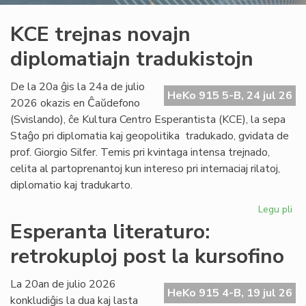
KCE trejnas novajn
diplomatiajn tradukistojn
De la 20a ĝis la 24a de julio
HeKo 915 5-B, 24 jul 26
2026 okazis en Ĉaŭdefono
(Svislando), ĉe Kultura Centro Esperantista (KCE), la sepa
Staĝo pri diplomatia kaj geopolitika tradukado, gvidata de
prof. Giorgio Silfer. Temis pri kvintaga intensa trejnado,
celita al partoprenantoj kun intereso pri internaciaj rilatoj,
diplomatio kaj tradukarto.
Legu pli
pri
KC
Esperanta literaturo:
tre
retrokuploj post la kursofino
no
dip
tra
La 20an de julio 2026
HeKo 915 4-B, 19 jul 26
konkludiĝis la dua kaj lasta