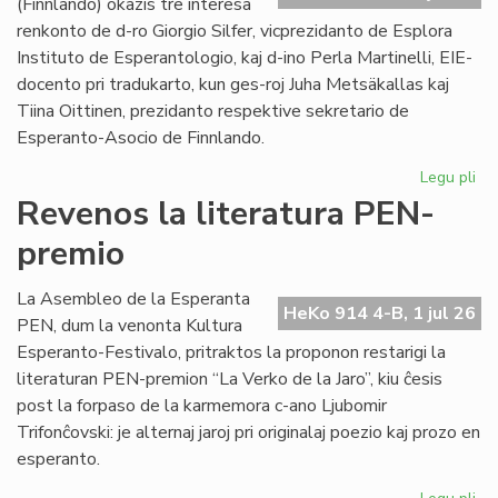
(Finnlando) okazis tre interesa
renkonto de d-ro Giorgio Silfer, vicprezidanto de Esplora
Instituto de Esperantologio, kaj d-ino Perla Martinelli, EIE-
docento pri tradukarto, kun ges-roj Juha Metsäkallas kaj
Tiina Oittinen, prezidanto respektive sekretario de
Esperanto-Asocio de Finnlando.
Legu pli
pri
Re
Revenos la literatura PEN-
de
premio
la
EIE
vic
La Asembleo de la Esperanta
HeKo 914 4-B, 1 jul 26
ku
PEN, dum la venonta Kultura
EA
Esperanto-Festivalo, pritraktos la proponon restarigi la
gvi
literaturan PEN-premion “La Verko de la Jaro”, kiu ĉesis
post la forpaso de la karmemora c-ano Ljubomir
Trifonĉovski: je alternaj jaroj pri originalaj poezio kaj prozo en
esperanto.