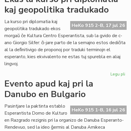
ka
kaj geopolitika tradukado
IJK
ris
for
La kurso pri diplomatia kaj
HeKo 915 2-B, 17 jul 26
def
geopolitika tradukado ekos
morgaŭ ĉe Kultura Centro Esperantista, sub la gvido de c-
ano Giorgio Silfer: ĉi-jare parto de la semajno estos dediĉita
al la deﬁnitivigo de proponoj por traduki terminojn el
esperanto, kies ekvivalento ne estas tuj spurebla en aliaj
lingvoj.
Legu pli
pri
Ek
Evento apud kaj pri la
la
Danubo en Bulgario
ku
pri
dip
Pasintjare la paktinta establo
HeKo 915 1-B, 16 jul 26
kaj
Esperantista Domo de Kulturo
geo
en Razgrado rezignis pri la organizo de Danuba Esperanto-
tr
Rendevuo, sed la ideo ĝermis al Danuba Amikeca