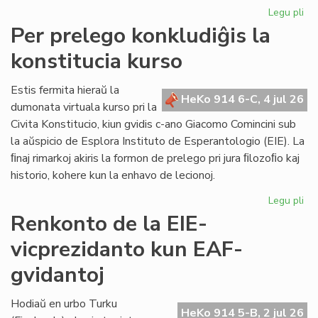
Legu pli
pri
KC
Per prelego konkludiĝis la
tr
konstitucia kurso
int
ril
al
Estis fermita hieraŭ la
HeKo 914 6-C, 4 jul 26
la
dumonata virtuala kurso pri la
Kap
Civita Konstitucio, kiun gvidis c-ano Giacomo Comincini sub
la aŭspicio de Esplora Instituto de Esperantologio (EIE). La
ﬁnaj rimarkoj akiris la formon de prelego pri jura ﬁlozoﬁo kaj
historio, kohere kun la enhavo de lecionoj.
Legu pli
pri
Pe
Renkonto de la EIE-
pr
vicprezidanto kun EAF-
kon
la
gvidantoj
kon
ku
Hodiaŭ en urbo Turku
HeKo 914 5-B, 2 jul 26