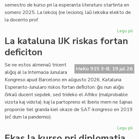
semestro de kurso pri la esperanta literaturo startinta en
somero 2025. La lekcioj (ne lecionoj, laŭ leksika elekto de
la docento prof.
Legu pli
pri
Es
La kataluna IJK riskas fortan
lit
deficiton
ret
po
la
Se ne estos almenaŭ tricent
HeKo 915 3-B, 19 jul 26
kur
aliĝoj al la Internacia Junulara
Kongreso apud Barcelono en aŭgusto 2026, Kataluna
Esperanto-Junularo riskos fortan deﬁciton: ĝis nun aliĝis
ĉirkaŭ ducent sepdek, sed trideko el Afriko (malprobable
vizota kaj vidota); kaj la partopreno el Iberio mem ne ŝajnas
proporcie tiel granda kiel okaze de SAT-kongreso en 2019
(eĉ dum la pandemio).
Legu pli
pri
La
Ekas la kurso pri diplomatia