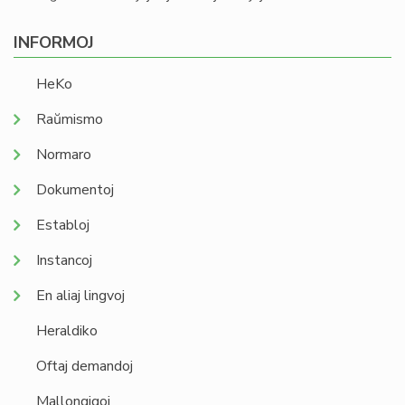
INFORMOJ
HeKo
Raŭmismo
Normaro
Dokumentoj
Establoj
Instancoj
En aliaj lingvoj
Heraldiko
Oftaj demandoj
Mallongigoj