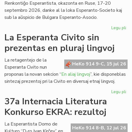
Renkontiĝo Esperantista, okazonta en Ruse, 17-20
septembro 2026, danke al la loka Esperanto-Societo kaj
sub la aŭspicio de Bulgara Esperanto-Asocio.
Legu pli
pri
Ev
La Esperanta Civito sin
ap
prezentas en pluraj lingvoj
kaj
pri
la
La retagentejo de la
HeKo 914 9-C, 15 jul 26
Da
Esperanta Civito nun
en
proponas la novan sekcion “
En aliaj lingvoj
”, kie disponeblas
Bul
sintezaj prezentoj pri la Civito en diversaj etnaj lingvoj.
Legu pli
pri
La
37a Internacia Literatura
Es
Konkurso EKRA: rezultoj
Civ
sin
pr
La Esperantista Domo de
HeKo 914 8-B, 12 jul 26
en
Kulturo “D-ro Ivan Kirĉev” en