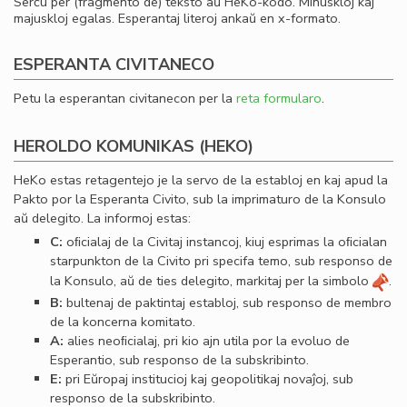
Serĉu per (fragmento de) teksto aŭ HeKo-kodo. Minuskloj kaj
majuskloj egalas. Esperantaj literoj ankaŭ en x-formato.
ESPERANTA CIVITANECO
Petu la esperantan civitanecon per la
reta formularo
.
HEROLDO KOMUNIKAS (HEKO)
HeKo estas retagentejo je la servo de la establoj en kaj apud la
Pakto por la Esperanta Civito, sub la imprimaturo de la Konsulo
aŭ delegito. La informoj estas:
C:
oﬁcialaj de la Civitaj instancoj, kiuj esprimas la oﬁcialan
starpunkton de la Civito pri specifa temo, sub responso de
la Konsulo, aŭ de ties delegito, markitaj per la simbolo
.
B:
bultenaj de paktintaj establoj, sub responso de membro
de la koncerna komitato.
A:
alies neoﬁcialaj, pri kio ajn utila por la evoluo de
Esperantio, sub responso de la subskribinto.
E:
pri Eŭropaj institucioj kaj geopolitikaj novaĵoj, sub
responso de la subskribinto.