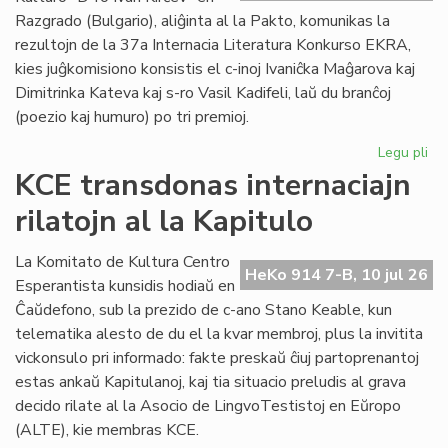
plu
Razgrado (Bulgario), aliĝinta al la Pakto, komunikas la
lin
rezultojn de la 37a Internacia Literatura Konkurso EKRA,
kies juĝkomisiono konsistis el c-inoj Ivaniĉka Maĝarova kaj
Dimitrinka Kateva kaj s-ro Vasil Kadifeli, laŭ du branĉoj
(poezio kaj humuro) po tri premioj.
Legu pli
pri
37
KCE transdonas internaciajn
Int
rilatojn al la Kapitulo
Lit
Ko
EK
La Komitato de Kultura Centro
HeKo 914 7-B, 10 jul 26
rez
Esperantista kunsidis hodiaŭ en
Ĉaŭdefono, sub la prezido de c-ano Stano Keable, kun
telematika alesto de du el la kvar membroj, plus la invitita
vickonsulo pri informado: fakte preskaŭ ĉiuj partoprenantoj
estas ankaŭ Kapitulanoj, kaj tia situacio preludis al grava
decido rilate al la Asocio de LingvoTestistoj en Eŭropo
(ALTE), kie membras KCE.