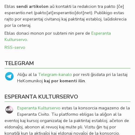
Eblas
sendi
artikolon
aŭ kontakti la redakcion tra
pakto
[ĉe]
esperantio
.
net
(pakto[at]esperantio[dot]net)
. Publikigo estas
rajto por esperantaj civitanoj kaj paktintaj establoj, laŭdiskrecia
por la ceteraj.
Eblas donaci monon por subteni nin pere de
Esperanta
Kulturservo
.
RSS-servo
TELEGRAM
Aliĝu al la
Telegram-kanalo
por resti ĝisdata pri la lastaj
HeKomunikoj
kaj por komenti ilin
.
ESPERANTA KULTURSERVO
Esperanta Kulturservo
estas la konsorcia magazeno de la
Esperanta Civito. Tiu platformo ebligas la aliĝon al la
eventoj kaj kursoj organizataj de la paktintaj establoj, aĉeton de
eldonaĵoj, abonon al revuoj kaj multe pli. Vizitu ĝin tuj por
konatiĝi kun la aktivaĵoj kaj eldonaj novaĵoj de la konsorcio.