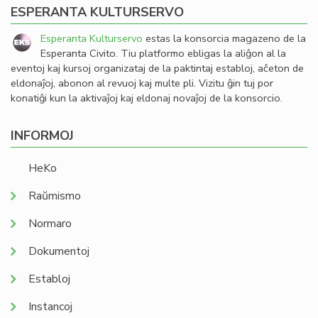
ESPERANTA KULTURSERVO
Esperanta Kulturservo
estas la konsorcia magazeno de la
Esperanta Civito. Tiu platformo ebligas la aliĝon al la
eventoj kaj kursoj organizataj de la paktintaj establoj, aĉeton de
eldonaĵoj, abonon al revuoj kaj multe pli. Vizitu ĝin tuj por
konatiĝi kun la aktivaĵoj kaj eldonaj novaĵoj de la konsorcio.
INFORMOJ
HeKo
Raŭmismo
Normaro
Dokumentoj
Establoj
Instancoj