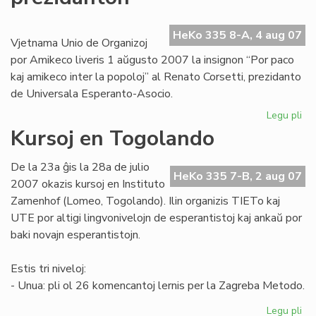
afr
re
HeKo 335 8-A, 4 aug 07
Vjetnama Unio de Organizoj
por Amikeco liveris 1 aŭgusto 2007 la insignon “Por paco
kaj amikeco inter la popoloj” al Renato Corsetti, prezidanto
de Universala Esperanto-Asocio.
Legu pli
pri
Vj
Kursoj en Togolando
de
UE
De la 23a ĝis la 28a de julio
pr
HeKo 335 7-B, 2 aug 07
2007 okazis kursoj en Instituto
Zamenhof (Lomeo, Togolando). Ilin organizis TIETo kaj
UTE por altigi lingvonivelojn de esperantistoj kaj ankaŭ por
baki novajn esperantistojn.
Estis tri niveloj:
- Unua: pli ol 26 komencantoj lernis per la Zagreba Metodo.
Legu pli
pri