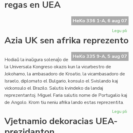
regas en UEA
en
la
UE
HeKo 336 1-A, 6 aug 07
Ko
Legu pli
pri
La
Azia UK sen afrika reprezento
Ty
ge
plu
HeKo 335 9-A, 5 aug 07
Hodiaŭ la inaŭgura solenaĵo de
re
la Universala Kongreso okazis kun la vicurbestro de
en
Jokohamo, la ambasadoro de Kroatio, la vicambasadoro de
UE
Israelo, diplomato el Bulgario, konsulo el Svislando kaj
vickonsulo el Brazilo. Salutis kvindeko da landaj
reprezentantoj. Miguel Faria salutis nome de Portugalio kaj
de Angolo. Krom tiu neniu afrika lando estas reprezentita.
Legu pli
pri
Az
Vjetnamio dekoracias UEA-
UK
prezidanton
se