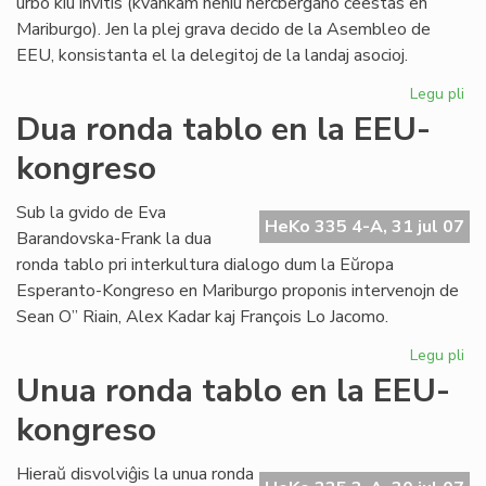
urbo kiu invitis (kvankam neniu hercbergano ĉeestas en
Mariburgo). Jen la plej grava decido de la Asembleo de
EEU, konsistanta el la delegitoj de la landaj asocioj.
Legu pli
pri
EE
Dua ronda tablo en la EEU-
ko
kongreso
pli
oft
Sub la gvido de Eva
HeKo 335 4-A, 31 jul 07
Barandovska-Frank la dua
ronda tablo pri interkultura dialogo dum la Eŭropa
Esperanto-Kongreso en Mariburgo proponis intervenojn de
Sean O” Riain, Alex Kadar kaj François Lo Jacomo.
Legu pli
pri
Du
Unua ronda tablo en la EEU-
ro
kongreso
tab
en
la
Hieraŭ disvolviĝis la unua ronda