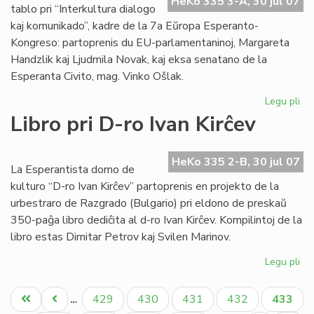
HeKo 335 3-A, 30 jul 07
EE
tablo pri “Interkultura dialogo
ko
kaj komunikado”, kadre de la 7a Eŭropa Esperanto-
Kongreso: partoprenis du EU-parlamentaninoj, Margareta
Handzlik kaj Ljudmila Novak, kaj eksa senatano de la
Esperanta Civito, mag. Vinko Ošlak.
Legu pli
pri
Un
Libro pri D-ro Ivan Kirĉev
ro
tab
en
HeKo 335 2-B, 30 jul 07
La Esperantista domo de
la
kulturo “D-ro Ivan Kirĉev” partoprenis en projekto de la
EE
urbestraro de Razgrado (Bulgario) pri eldono de preskaŭ
ko
350-paĝa libro dediĉita al d-ro Ivan Kirĉev. Kompilintoj de la
libro estas Dimitar Petrov kaj Svilen Marinov.
Legu pli
pri
Lib
Pagination
pri
Unua
Antaŭa
Paĝo
Paĝo
Paĝo
Paĝo
Aktual
429
430
431
432
433
…
D-