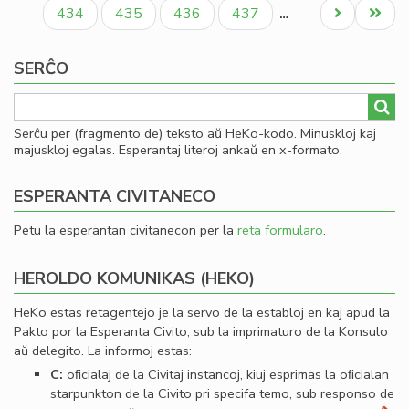
paĝo
paĝo
paĝo
ro
Paĝo
Paĝo
Paĝo
Paĝo
Next
Last
434
435
436
437
…
Iva
page
page
Kir
SERĈO
Serĉu per (fragmento de) teksto aŭ HeKo-kodo. Minuskloj kaj
majuskloj egalas. Esperantaj literoj ankaŭ en x-formato.
ESPERANTA CIVITANECO
Petu la esperantan civitanecon per la
reta formularo
.
HEROLDO KOMUNIKAS (HEKO)
HeKo estas retagentejo je la servo de la establoj en kaj apud la
Pakto por la Esperanta Civito, sub la imprimaturo de la Konsulo
aŭ delegito. La informoj estas:
C:
oﬁcialaj de la Civitaj instancoj, kiuj esprimas la oﬁcialan
starpunkton de la Civito pri specifa temo, sub responso de