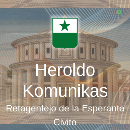
Skip
to
main
content
Heroldo
Komunikas
Retagentejo de la Esperanta
Civito