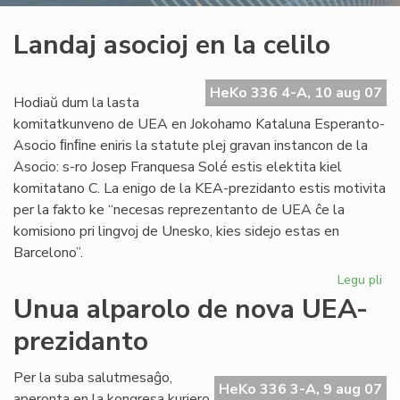
Landaj asocioj en la celilo
HeKo 336 4-A, 10 aug 07
Hodiaŭ dum la lasta
komitatkunveno de UEA en Jokohamo Kataluna Esperanto-
Asocio ﬁnﬁne eniris la statute plej gravan instancon de la
Asocio: s-ro Josep Franquesa Solé estis elektita kiel
komitatano C. La enigo de la KEA-prezidanto estis motivita
per la fakto ke “necesas reprezentanto de UEA ĉe la
komisiono pri lingvoj de Unesko, kies sidejo estas en
Barcelono”.
Legu pli
pri
La
Unua alparolo de nova UEA-
aso
prezidanto
en
la
cel
Per la suba salutmesaĝo,
HeKo 336 3-A, 9 aug 07
aperonta en la kongresa kuriero