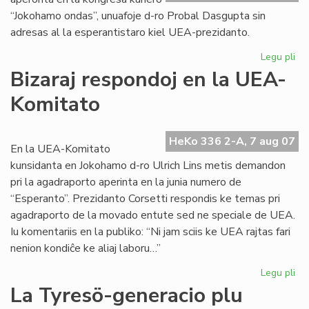
“Jokohamo ondas”, unuafoje d-ro Probal Dasgupta sin
adresas al la esperantistaro kiel UEA-prezidanto.
Legu pli
pri
Un
Bizaraj respondoj en la UEA-
alp
Komitato
de
no
UE
HeKo 336 2-A, 7 aug 07
pr
En la UEA-Komitato
kunsidanta en Jokohamo d-ro Ulrich Lins metis demandon
pri la agadraporto aperinta en la junia numero de
“Esperanto”. Prezidanto Corsetti respondis ke temas pri
agadraporto de la movado entute sed ne speciale de UEA.
Iu komentariis en la publiko: “Ni jam sciis ke UEA rajtas fari
nenion kondiĉe ke aliaj laboru…”
Legu pli
pri
Biz
La Tyresö-generacio plu
re