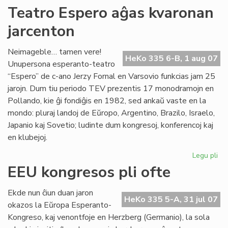
Kur
Teatro Espero aĝas kvaronan
en
jarcenton
To
Neimageble… tamen vere!
HeKo 335 6-B, 1 aug 07
Unupersona esperanto-teatro
“Espero” de c-ano Jerzy Fornal en Varsovio funkcias jam 25
jarojn. Dum tiu periodo TEV prezentis 17 monodramojn en
Pollando, kie ĝi fondiĝis en 1982, sed ankaŭ vaste en la
mondo: pluraj landoj de Eŭropo, Argentino, Brazilo, Israelo,
Japanio kaj Sovetio; ludinte dum kongresoj, konferencoj kaj
en klubejoj.
Legu pli
pri
Te
EEU kongresos pli ofte
Es
aĝ
Ekde nun ĉiun duan jaron
kv
HeKo 335 5-A, 31 jul 07
okazos la Eŭropa Esperanto-
jar
Kongreso, kaj venontfoje en Herzberg (Germanio), la sola