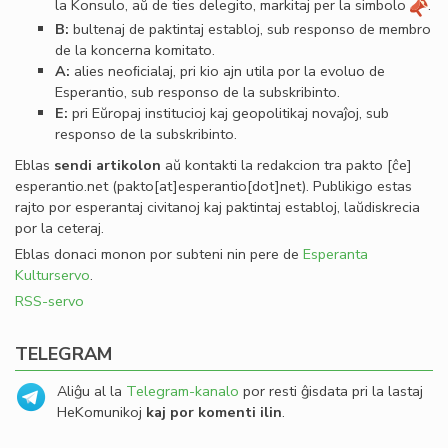
la Konsulo, aŭ de ties delegito, markitaj per la simbolo
.
B:
bultenaj de paktintaj establoj, sub responso de membro
de la koncerna komitato.
A:
alies neoﬁcialaj, pri kio ajn utila por la evoluo de
Esperantio, sub responso de la subskribinto.
E:
pri Eŭropaj institucioj kaj geopolitikaj novaĵoj, sub
responso de la subskribinto.
Eblas
sendi
artikolon
aŭ kontakti la redakcion tra
pakto
[ĉe]
esperantio
.
net
(pakto[at]esperantio[dot]net)
. Publikigo estas
rajto por esperantaj civitanoj kaj paktintaj establoj, laŭdiskrecia
por la ceteraj.
Eblas donaci monon por subteni nin pere de
Esperanta
Kulturservo
.
RSS-servo
TELEGRAM
Aliĝu al la
Telegram-kanalo
por resti ĝisdata pri la lastaj
HeKomunikoj
kaj por komenti ilin
.