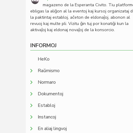
magazeno de la Esperanta Civito. Tiu platfor
ebligas la aliĝon al la eventoj kaj kursoj organizataj 
la paktintaj establoj, aĉeton de eldonaĵoj, abonon al
revuoj kaj multe pli. Vizitu ĝin tuj por konatiĝi kun la
aktivaĵoj kaj eldonaj novaĵoj de la konsorcio.
INFORMOJ
HeKo
Raŭmismo
Normaro
Dokumentoj
Establoj
Instancoj
En aliaj lingvoj