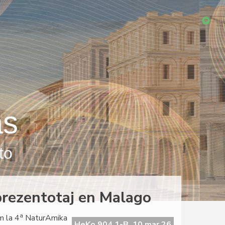
as
to
 prezentotaj en Malago
a
m la 4
NaturAmika
HeKo 904 1-B, 10 mar 26