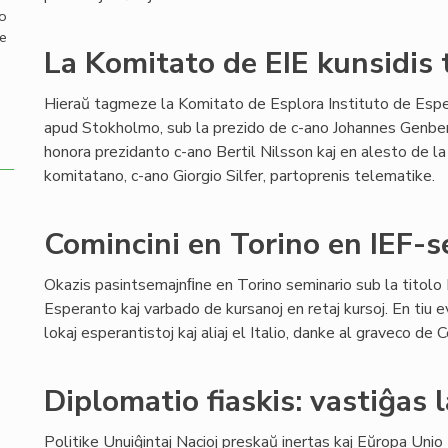
mo
de
La Komitato de EIE kunsidis 
Hieraŭ tagmeze la Komitato de Esplora Instituto de Espe
apud Stokholmo, sub la prezido de c-ano Johannes Genber
honora prezidanto c-ano Bertil Nilsson kaj en alesto de la
komitatano, c-ano Giorgio Silfer, partoprenis telematike.
Comincini en Torino en IEF-s
Okazis pasintsemajnﬁne en Torino seminario sub la titolo
Esperanto kaj varbado de kursanoj en retaj kursoj. En tiu 
lokaj esperantistoj kaj aliaj el Italio, danke al graveco de
Diplomatio fiaskis: vastiĝas 
Politike Unuiĝintaj Nacioj preskaŭ inertas kaj Eŭropa Uni