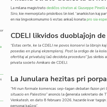
La milana magistrato
dediĉos straton al Giuseppe Pinelli
e
,
Siro
, kie memorplato priskribos lin kiel “anarkiiston kaj p
en nia lingvokomunumo li estas ankaŭ konata
pro sia espe
por
CDELI likvidos duoblaĵojn de 
“Estas certe, ke la CDELI ne povos konservi la librojn kaj 
a
posedas en pluraj ekzempleroj. Post la ordigo de la kole
ofertitaj al privatuloj laŭ decidota proceduro”
ĵus skribis 
privata societo Amikaro de CDELI.
La Junulara hezitas pri porpa
ri
“Mi nun formale komencas sep-tagan debatan fazon pri l
situacio en Palestino”
anoncis la ĝenerala sekretario de 
Venkatesh, en dato 8 februaro 2026, hazarde kvar tagojn p
personaj kaŭzoj”.