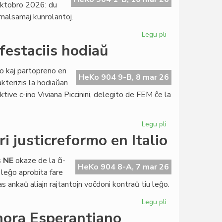
oktobro 2026: du
i malsamaj kunrolantoj.
Legu pli
pri
Tri
festaciis hodiaŭ
dramoj
de
go kaj partopreno en
Giorgio
HeKo 904 9-B, 8 mar 26
akterizis la hodiaŭan
Silfer
ve c-ino Viviana Piccinini, delegito de FEM ĉe la
prezentotaj
en
Malago
Legu pli
pri
Esperantaj
i justicreformo en Italio
feministinoj
manifestaciis
s
NE
okaze de la ĉi-
hodiaŭ
HeKo 904 8-A, 7 mar 26
 leĝo aprobita fare
as ankaŭ aliajn rajtantojn voĉdoni kontraŭ tiu leĝo.
Legu pli
pri
Alvoko
nora Esperantiano