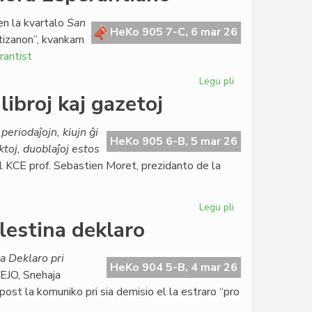
por
la
n la kvartalo
San
referendumo
HeKo 905 7-C, 6 mar 26
artizanon”, kvankam
pri
rantist
justicreformo
en
Legu pli
pri
Italio
Milana
libroj kaj gazetoj
strato
dediĉota
periodaĵojn, kiujn ĝi
al
HeKo 905 6-B, 5 mar 26
ktoj, duoblaĵoj estos
honora
al KCE prof. Sebastien Moret, prezidanto de la
Esperantiano
Legu pli
pri
CDELI
lestina deklaro
likvidos
duoblaĵojn
a Deklaro pri
de
HeKo 904 5-B, 4 mar 26
TEJO, Snehaja
libroj
ost la komuniko pri sia demisio el la estraro “pro
kaj
gazetoj