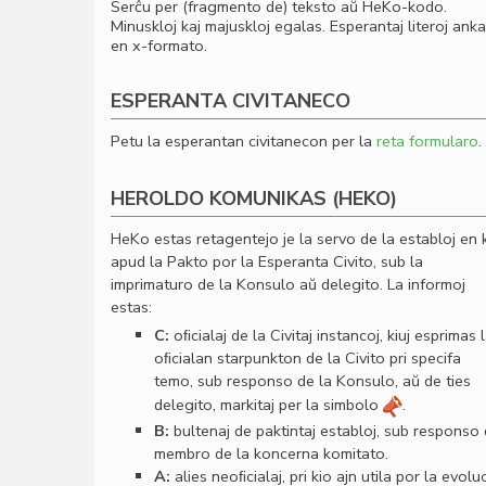
Serĉu per (fragmento de) teksto aŭ HeKo-kodo.
Minuskloj kaj majuskloj egalas. Esperantaj literoj ank
en x-formato.
ESPERANTA CIVITANECO
Petu la esperantan civitanecon per la
reta formularo
.
HEROLDO KOMUNIKAS (HEKO)
HeKo estas retagentejo je la servo de la establoj en 
apud la Pakto por la Esperanta Civito, sub la
imprimaturo de la Konsulo aŭ delegito. La informoj
estas:
C:
oﬁcialaj de la Civitaj instancoj, kiuj esprimas 
oﬁcialan starpunkton de la Civito pri specifa
temo, sub responso de la Konsulo, aŭ de ties
delegito, markitaj per la simbolo
.
B:
bultenaj de paktintaj establoj, sub responso
membro de la koncerna komitato.
A:
alies neoﬁcialaj, pri kio ajn utila por la evolu