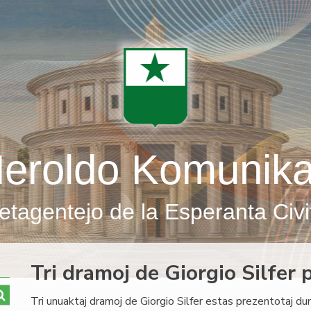
eroldo Komunik
etagentejo de la Esperanta Civi
Tri dramoj de Giorgio Silfer
Tri unuaktaj dramoj de Giorgio Silfer estas prezentotaj du