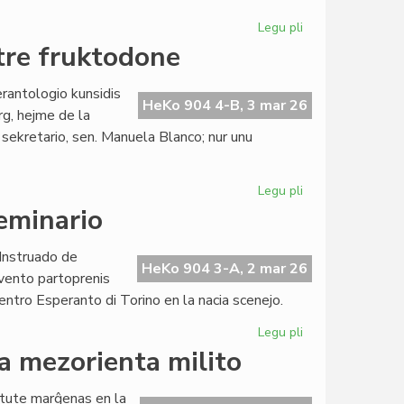
Legu pli
pri
La
tre fruktodone
Junulara
hezitas
rantologio kunsidis
pri
HeKo 904 4-B, 3 mar 26
g, hejme de la
porpalestina
 sekretario, sen. Manuela Blanco; nur unu
deklaro
Legu pli
pri
La
eminario
Komitato
de
 Instruado de
EIE
HeKo 904 3-A, 2 mar 26
evento partoprenis
kunsidis
 Centro Esperanto di Torino en la nacia scenejo.
tre
fruktodone
Legu pli
pri
Comincini
la mezorienta milito
en
Torino
o tute marĝenas en la