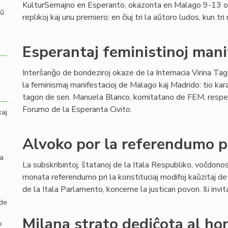
KulturSemajno en Esperanto, okazonta en Malago 9-13 
aŭ
replikoj kaj unu premiero; en ĉiuj tri la aŭtoro ludos, kun tr
Esperantaj feministinoj mani
Interŝanĝo de bondeziroj okaze de la Internacia Virina Ta
la feminismaj manifestacioj de Malago kaj Madrido: tio kar
tagon de sen. Manuela Blanco, komitatano de FEM, respekti
Forumo de la Esperanta Civito.
kaj
Alvoko por la referendumo pr
la
La subskribintoj, ŝtatanoj de la Itala Respubliko, voĉdono
monata referendumo pri la konstituciaj modifoj kaŭzitaj de
de la Itala Parlamento, koncerne la justican povon. Ili invit
 de
Milana strato dediĉota al ho
o