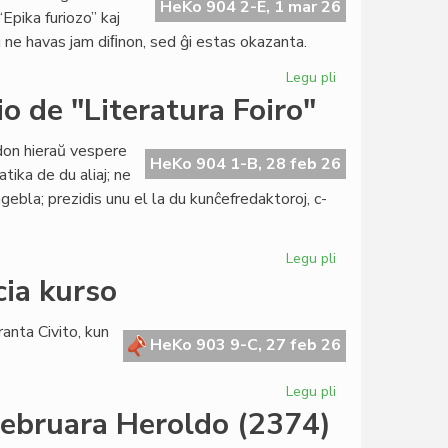
en
HeKo 904 2-E, 1 mar 26
Epika furiozo” kaj
IEF-
j ne havas jam diﬁnon, sed ĝi estas okazanta.
seminario
Legu pli
pri
Diplomatio
o de "Literatura Foiro"
fiaskis:
vastiĝas
idon hieraŭ vespere
la
HeKo 904 1-B, 28 feb 26
tika de du aliaj; ne
mezorienta
gebla; prezidis unu el la du kunĉefredaktoroj, c-
milito
Legu pli
pri
Monata
cia kurso
kunsido
de
anta Civito, kun
la
HeKo 903 9-C, 27 feb 26
redakcio
de
Legu pli
pri
"Literatura
Jam
februara Heroldo (2374)
Foiro"
eblas