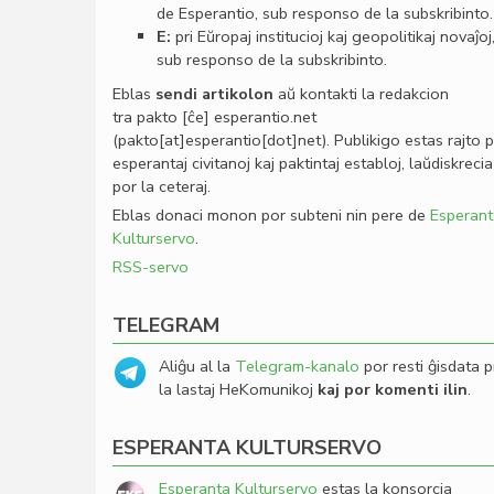
de Esperantio, sub responso de la subskribinto.
E:
pri Eŭropaj institucioj kaj geopolitikaj novaĵoj
sub responso de la subskribinto.
Eblas
sendi
artikolon
aŭ kontakti la redakcion
tra
pakto
[ĉe]
esperantio
.
net
(pakto[at]esperantio[dot]net)
. Publikigo estas rajto 
esperantaj civitanoj kaj paktintaj establoj, laŭdiskrecia
por la ceteraj.
Eblas donaci monon por subteni nin pere de
Esperant
Kulturservo
.
RSS-servo
TELEGRAM
Aliĝu al la
Telegram-kanalo
por resti ĝisdata p
la lastaj HeKomunikoj
kaj por komenti ilin
.
ESPERANTA KULTURSERVO
Esperanta Kulturservo
estas la konsorcia