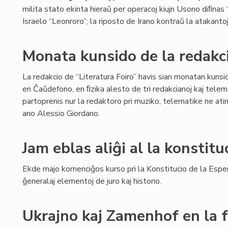
milita stato ekinta hieraŭ per operacoj kiujn Usono diﬁnas “
Israelo “Leonroro”; la riposto de Irano kontraŭ la atakanto
Monata kunsido de la redakci
La redakcio de “Literatura Foiro” havis sian monatan kuns
en Ĉaŭdefono, en ﬁzika alesto de tri redakcianoj kaj telema
partoprenis nur la redaktoro pri muziko, telematike ne atin
ano Alessio Giordano.
Jam eblas aliĝi al la konstitu
Ekde majo komenciĝos kurso pri la Konstitucio de la Esper
ĝeneralaj elementoj de juro kaj historio.
Ukrajno kaj Zamenhof en la 