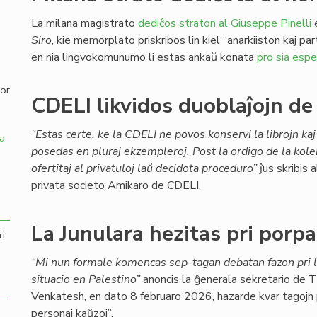
La milana magistrato
dediĉos straton al Giuseppe Pinelli
e
,
Siro
, kie memorplato priskribos lin kiel “anarkiiston kaj p
en nia lingvokomunumo li estas ankaŭ konata
pro sia espe
por
CDELI likvidos duoblaĵojn de 
“Estas certe, ke la CDELI ne povos konservi la librojn kaj 
a
posedas en pluraj ekzempleroj. Post la ordigo de la kole
ofertitaj al privatuloj laŭ decidota proceduro”
ĵus skribis 
privata societo Amikaro de CDELI.
La Junulara hezitas pri porpa
ri
“Mi nun formale komencas sep-tagan debatan fazon pri l
situacio en Palestino”
anoncis la ĝenerala sekretario de 
Venkatesh, en dato 8 februaro 2026, hazarde kvar tagojn p
personaj kaŭzoj”.