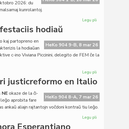
oktobro 2026: du
i malsamaj kunrolantoj.
Legu pli
pri
Tri
festaciis hodiaŭ
dramoj
de
go kaj partopreno en
Giorgio
HeKo 904 9-B, 8 mar 26
akterizis la hodiaŭan
Silfer
ve c-ino Viviana Piccinini, delegito de FEM ĉe la
prezentotaj
en
Malago
Legu pli
pri
Esperantaj
i justicreformo en Italio
feministinoj
manifestaciis
s
NE
okaze de la ĉi-
hodiaŭ
HeKo 904 8-A, 7 mar 26
 leĝo aprobita fare
as ankaŭ aliajn rajtantojn voĉdoni kontraŭ tiu leĝo.
Legu pli
pri
Alvoko
nora Esperantiano