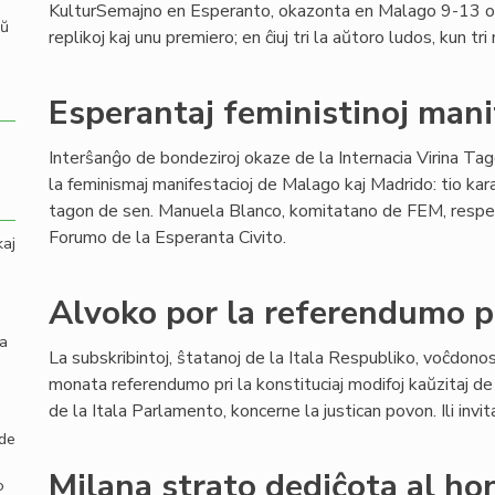
KulturSemajno en Esperanto, okazonta en Malago 9-13 
aŭ
replikoj kaj unu premiero; en ĉiuj tri la aŭtoro ludos, kun tr
Esperantaj feministinoj mani
Interŝanĝo de bondeziroj okaze de la Internacia Virina Ta
la feminismaj manifestacioj de Malago kaj Madrido: tio kar
tagon de sen. Manuela Blanco, komitatano de FEM, respekti
Forumo de la Esperanta Civito.
kaj
Alvoko por la referendumo pr
la
La subskribintoj, ŝtatanoj de la Itala Respubliko, voĉdono
monata referendumo pri la konstituciaj modifoj kaŭzitaj de
de la Itala Parlamento, koncerne la justican povon. Ili invit
 de
Milana strato dediĉota al ho
o