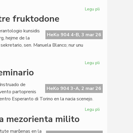
Legu pli
pri
La
tre fruktodone
Junulara
hezitas
rantologio kunsidis
pri
HeKo 904 4-B, 3 mar 26
g, hejme de la
porpalestina
 sekretario, sen. Manuela Blanco; nur unu
deklaro
Legu pli
pri
La
eminario
Komitato
de
 Instruado de
EIE
HeKo 904 3-A, 2 mar 26
evento partoprenis
kunsidis
 Centro Esperanto di Torino en la nacia scenejo.
tre
fruktodone
Legu pli
pri
Comincini
la mezorienta milito
en
Torino
o tute marĝenas en la