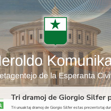
eroldo Komunik
etagentejo de la Esperanta Civi
Tri dramoj de Giorgio Silfer
Tri unuaktaj dramoj de Giorgio Silfer estas prezentotaj du