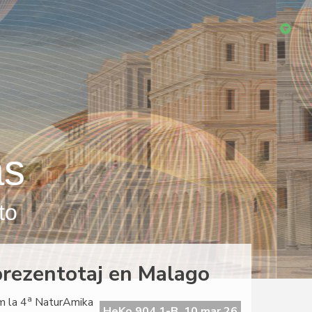
as
to
 prezentotaj en Malago
a
m la 4
NaturAmika
HeKo 904 1-B, 10 mar 26