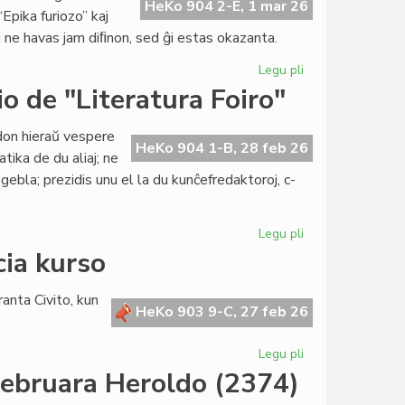
en
HeKo 904 2-E, 1 mar 26
Epika furiozo” kaj
IEF-
j ne havas jam diﬁnon, sed ĝi estas okazanta.
seminario
Legu pli
pri
Diplomatio
o de "Literatura Foiro"
fiaskis:
vastiĝas
idon hieraŭ vespere
la
HeKo 904 1-B, 28 feb 26
tika de du aliaj; ne
mezorienta
gebla; prezidis unu el la du kunĉefredaktoroj, c-
milito
Legu pli
pri
Monata
cia kurso
kunsido
de
anta Civito, kun
la
HeKo 903 9-C, 27 feb 26
redakcio
de
Legu pli
pri
"Literatura
Jam
februara Heroldo (2374)
Foiro"
eblas