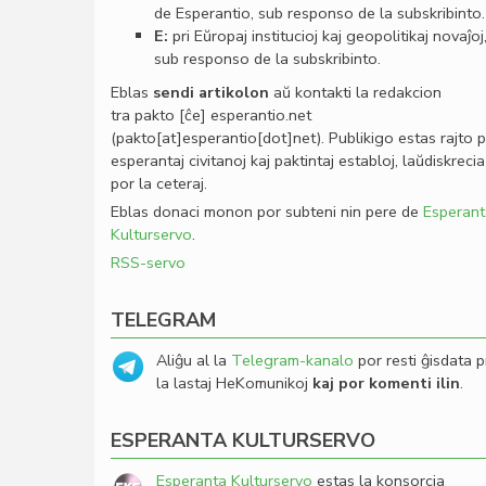
de Esperantio, sub responso de la subskribinto.
E:
pri Eŭropaj institucioj kaj geopolitikaj novaĵoj
sub responso de la subskribinto.
Eblas
sendi
artikolon
aŭ kontakti la redakcion
tra
pakto
[ĉe]
esperantio
.
net
(pakto[at]esperantio[dot]net)
. Publikigo estas rajto 
esperantaj civitanoj kaj paktintaj establoj, laŭdiskrecia
por la ceteraj.
Eblas donaci monon por subteni nin pere de
Esperant
Kulturservo
.
RSS-servo
TELEGRAM
Aliĝu al la
Telegram-kanalo
por resti ĝisdata p
la lastaj HeKomunikoj
kaj por komenti ilin
.
ESPERANTA KULTURSERVO
Esperanta Kulturservo
estas la konsorcia