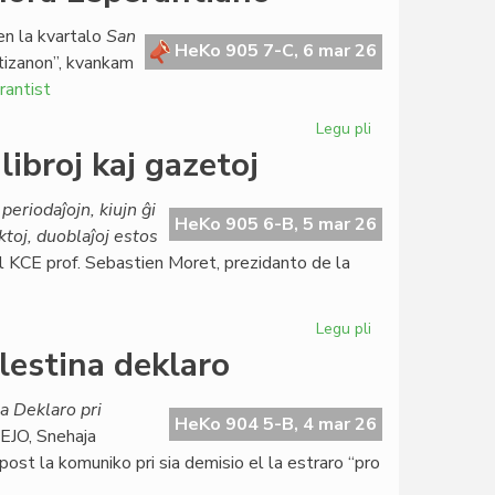
por
la
n la kvartalo
San
referendumo
HeKo 905 7-C, 6 mar 26
artizanon”, kvankam
pri
rantist
justicreformo
en
Legu pli
pri
Italio
Milana
libroj kaj gazetoj
strato
dediĉota
periodaĵojn, kiujn ĝi
al
HeKo 905 6-B, 5 mar 26
ktoj, duoblaĵoj estos
honora
al KCE prof. Sebastien Moret, prezidanto de la
Esperantiano
Legu pli
pri
CDELI
lestina deklaro
likvidos
duoblaĵojn
a Deklaro pri
de
HeKo 904 5-B, 4 mar 26
TEJO, Snehaja
libroj
ost la komuniko pri sia demisio el la estraro “pro
kaj
gazetoj