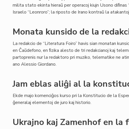
milita stato ekinta hieraŭ per operacoj kiujn Usono diﬁnas “
Israelo “Leonroro”; la riposto de Irano kontraŭ la atakanto
Monata kunsido de la redakci
La redakcio de “Literatura Foiro” havis sian monatan kuns
en Ĉaŭdefono, en ﬁzika alesto de tri redakcianoj kaj telema
partoprenis nur la redaktoro pri muziko, telematike ne atin
ano Alessio Giordano.
Jam eblas aliĝi al la konstitu
Ekde majo komenciĝos kurso pri la Konstitucio de la Esper
ĝeneralaj elementoj de juro kaj historio.
Ukrajno kaj Zamenhof en la 