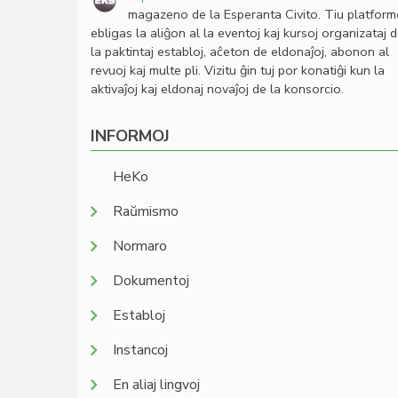
magazeno de la Esperanta Civito. Tiu platfor
ebligas la aliĝon al la eventoj kaj kursoj organizataj 
la paktintaj establoj, aĉeton de eldonaĵoj, abonon al
revuoj kaj multe pli. Vizitu ĝin tuj por konatiĝi kun la
aktivaĵoj kaj eldonaj novaĵoj de la konsorcio.
INFORMOJ
HeKo
Raŭmismo
Normaro
Dokumentoj
Establoj
Instancoj
En aliaj lingvoj