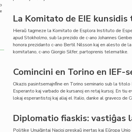
mo
de
La Komitato de EIE kunsidis 
Hieraŭ tagmeze la Komitato de Esplora Instituto de Espe
apud Stokholmo, sub la prezido de c-ano Johannes Genber
honora prezidanto c-ano Bertil Nilsson kaj en alesto de la
komitatano, c-ano Giorgio Silfer, partoprenis telematike.
Comincini en Torino en IEF-s
Okazis pasintsemajnﬁne en Torino seminario sub la titolo
Esperanto kaj varbado de kursanoj en retaj kursoj. En tiu 
lokaj esperantistoj kaj aliaj el Italio, danke al graveco de
Diplomatio fiaskis: vastiĝas 
Politike Unuiĝintaj Nacioj preskaŭ inertas kaj Eŭropa Uni