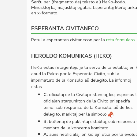
Serĉu per (fragmento de) teksto aŭ HeKo-kodo.
Minuskloj kaj majuskloj egalas. Esperantaj literoj ank
en x-formato.
ESPERANTA CIVITANECO
Petu la esperantan civitanecon per la
reta formularo
.
HEROLDO KOMUNIKAS (HEKO)
HeKo estas retagentejo je la servo de la establoj en 
apud la Pakto por la Esperanta Civito, sub la
imprimaturo de la Konsulo aŭ delegito. La informoj
estas:
C:
oﬁcialaj de la Civitaj instancoj, kiuj esprimas 
oﬁcialan starpunkton de la Civito pri specifa
temo, sub responso de la Konsulo, aŭ de ties
delegito, markitaj per la simbolo
.
B:
bultenaj de paktintaj establoj, sub responso
membro de la koncerna komitato.
A:
alies neoﬁcialaj, pri kio ajn utila por la evolu