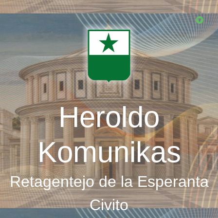
Skip
to
main
content
Heroldo
Komunikas
Retagentejo de la Esperanta
Civito