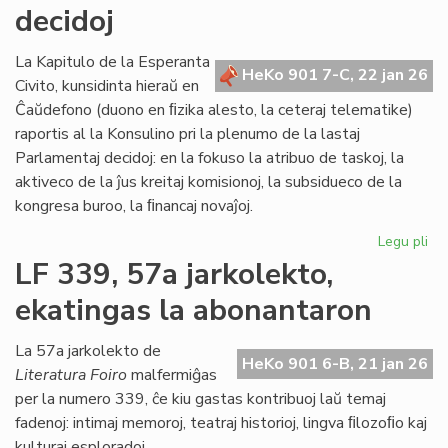
BE
decidoj
plu
viv
La Kapitulo de la Esperanta
en
HeKo 901 7-C, 22 jan 26
Civito, kunsidinta hieraŭ en
Es
Ĉaŭdefono (duono en ﬁzika alesto, la ceteraj telematike)
raportis al la Konsulino pri la plenumo de la lastaj
Parlamentaj decidoj: en la fokuso la atribuo de taskoj, la
aktiveco de la ĵus kreitaj komisionoj, la subsidueco de la
kongresa buroo, la ﬁnancaj novaĵoj.
Legu pli
pri
La
LF 339, 57a jarkolekto,
Kap
ekatingas la abonantaron
ja
pl
pa
La 57a jarkolekto de
HeKo 901 6-B, 21 jan 26
de
Literatura Foiro
malfermiĝas
la
per la numero 339, ĉe kiu gastas kontribuoj laŭ temaj
Pa
fadenoj: intimaj memoroj, teatraj historioj, lingva ﬁlozoﬁo kaj
dec
kulturaj esploradoj.