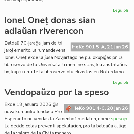
Legu pli
pri
LF
Ionel Oneț donas sian
33
adiaŭan riverencon
57
jar
ek
Baldaŭ 70-jaraĝa, jam de tri
HeKo 901 5-A, 21 jan 26
la
jaroj emerito, la rumandevena
ab
Ionel Oneț ekde la ĵusa Novjartago ne plu okupiĝas pri la
libroservo de la Universala; li mem ne scias, kiu anstataŭos
lin, kaj ĉu entute la libroservo plu ekzistos en Roterdamo.
Legu pli
pri
Ion
Vendopaŭzo por la speso
On
do
Ekde 19 januaro 2026 ĝis
sia
HeKo 901 4-C, 20 jan 26
nova komuniko fonduso Pro
ad
Esperanto ne vendas la Zamenhof-medalon, nome
spesojn
.
ri
La decido celas preventi spekulacion, pro la baldaŭa altigo
de la valoro de la Civita monero.