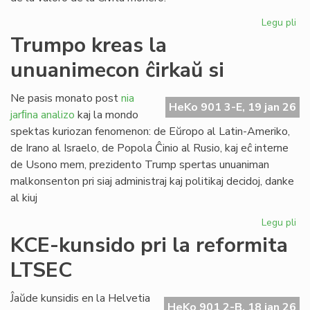
Legu pli
pri
Ve
Trumpo kreas la
po
unuanimecon ĉirkaŭ si
la
sp
Ne pasis monato post
nia
HeKo 901 3-E, 19 jan 26
jarﬁna analizo
kaj la mondo
spektas kuriozan fenomenon: de Eŭropo al Latin-Ameriko,
de Irano al Israelo, de Popola Ĉinio al Rusio, kaj eĉ interne
de Usono mem, prezidento Trump spertas unuaniman
malkonsenton pri siaj administraj kaj politikaj decidoj, danke
al kiuj
Legu pli
pri
Tr
KCE-kunsido pri la reformita
kr
LTSEC
la
un
ĉir
Ĵaŭde kunsidis en la Helvetia
HeKo 901 2-B, 18 jan 26
si