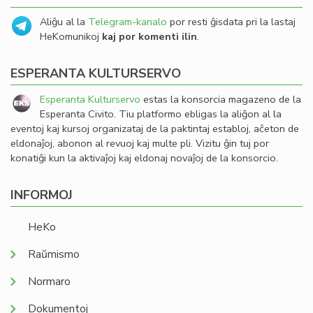
Aliĝu al la
Telegram-kanalo
por resti ĝisdata pri la lastaj
HeKomunikoj
kaj por komenti ilin
.
ESPERANTA KULTURSERVO
Esperanta Kulturservo
estas la konsorcia magazeno de la
Esperanta Civito. Tiu platformo ebligas la aliĝon al la
eventoj kaj kursoj organizataj de la paktintaj establoj, aĉeton de
eldonaĵoj, abonon al revuoj kaj multe pli. Vizitu ĝin tuj por
konatiĝi kun la aktivaĵoj kaj eldonaj novaĵoj de la konsorcio.
INFORMOJ
HeKo
Raŭmismo
Normaro
Dokumentoj