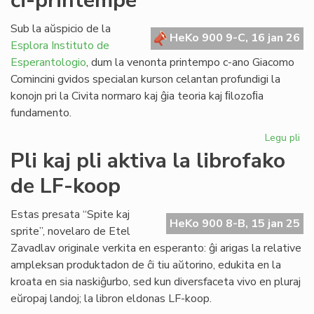
ĉi-printempe
la
ko
Sub la aŭspicio de la
HeKo 900 9-C, 16 jan 26
ko
Esplora Instituto de
Esperantologio
, dum la venonta printempo c-ano Giacomo
Comincini gvidos specialan kurson celantan profundigi la
konojn pri la Civita normaro kaj ĝia teoria kaj ﬁlozoﬁa
fundamento.
Legu pli
pri
Ku
Pli kaj pli aktiva la librofako
pri
de LF-koop
la
Civ
kon
Estas presata “Spite kaj
HeKo 900 8-B, 15 jan 25
ĉi-
sprite”, novelaro de Etel
pr
Zavadlav originale verkita en esperanto: ĝi arigas la relative
ampleksan produktadon de ĉi tiu aŭtorino, edukita en la
kroata en sia naskiĝurbo, sed kun diversfaceta vivo en pluraj
eŭropaj landoj; la libron eldonas LF-koop.