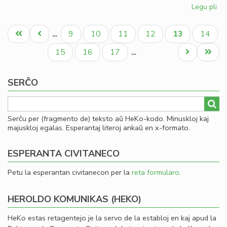
Legu pli
pri
Pli
Pagination
kaj
Unua
Antaŭa
Paĝo
Paĝo
Paĝo
Paĝo
Aktuala
Paĝo
9
10
11
12
13
14
…
pli
paĝo
paĝo
paĝo
akt
Paĝo
Paĝo
Paĝo
Next
Last
15
16
17
…
la
page
page
lib
SERĈO
de
LF-
ko
Serĉu per (fragmento de) teksto aŭ HeKo-kodo. Minuskloj kaj
majuskloj egalas. Esperantaj literoj ankaŭ en x-formato.
ESPERANTA CIVITANECO
Petu la esperantan civitanecon per la
reta formularo
.
HEROLDO KOMUNIKAS (HEKO)
HeKo estas retagentejo je la servo de la establoj en kaj apud la