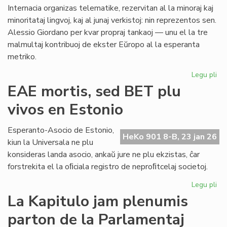
al
Internacia organizas telematike, rezervitan al la minoraj kaj
Ma
minoritataj lingvoj, kaj al junaj verkistoj: nin reprezentos sen.
Alessio Giordano per kvar propraj tankaoj — unu el la tre
malmultaj kontribuoj de ekster Eŭropo al la esperanta
metriko.
Legu pli
pri
Ni
EAE mortis, sed BET plu
lin
vivos en Estonio
en
la
po
Esperanto-Asocio de Estonio,
HeKo 901 8-B, 23 jan 26
PE
kiun la Universala ne plu
ma
konsideras landa asocio, ankaŭ jure ne plu ekzistas, ĉar
forstrekita el la oﬁciala registro de neproﬁtcelaj societoj.
Legu pli
pri
EA
La Kapitulo jam plenumis
mor
parton de la Parlamentaj
se