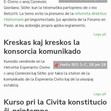
E-Domo c-anoj Comincini,
Giordano, Silfer, kun la telematika partopreno de c-ino
Bellotti. La temo estis la plenumo de la
reformita direktivo
Mühlemann
pri lingvotestado, ĵus aprobita de la Forumo en
Pavio, al kiu aldoniĝis propra aplika reglamento.
Legu pli
pri
KC
Kreskas kaj kreskos la
ku
konsorcia komunikado
pri
la
ref
Kunsidis vendrede en la
HeKo 901 1-C, 18 jan 26
LT
Helvetia Esperanto-Domo
c-anoj Comincini kaj Silfer, por taksi la staton de la
komunikado de la Esperanta Civito kaj de la unuopaj
establoj.
Legu pli
pri
Kr
Kurso pri la Civita konstitucio
kaj
kr