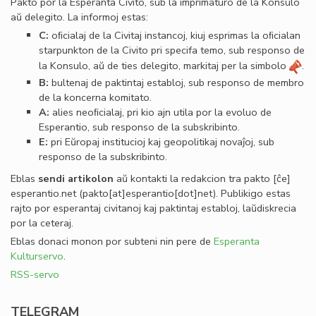
Pakto por la Esperanta Civito, sub la imprimaturo de la Konsulo
aŭ delegito. La informoj estas:
C:
oﬁcialaj de la Civitaj instancoj, kiuj esprimas la oﬁcialan
starpunkton de la Civito pri specifa temo, sub responso de
la Konsulo, aŭ de ties delegito, markitaj per la simbolo
.
B:
bultenaj de paktintaj establoj, sub responso de membro
de la koncerna komitato.
A:
alies neoﬁcialaj, pri kio ajn utila por la evoluo de
Esperantio, sub responso de la subskribinto.
E:
pri Eŭropaj institucioj kaj geopolitikaj novaĵoj, sub
responso de la subskribinto.
Eblas
sendi
artikolon
aŭ kontakti la redakcion tra
pakto
[ĉe]
esperantio
.
net
(pakto[at]esperantio[dot]net)
. Publikigo estas
rajto por esperantaj civitanoj kaj paktintaj establoj, laŭdiskrecia
por la ceteraj.
Eblas donaci monon por subteni nin pere de
Esperanta
Kulturservo
.
RSS-servo
TELEGRAM