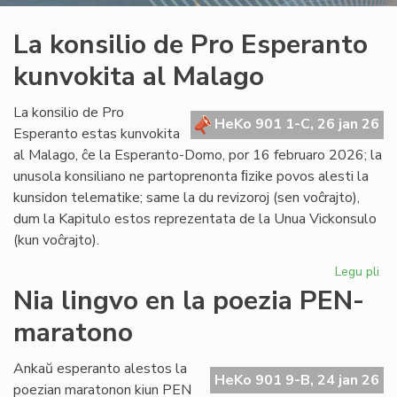
La konsilio de Pro Esperanto
kunvokita al Malago
La konsilio de Pro
HeKo 901 1-C, 26 jan 26
Esperanto estas kunvokita
al Malago, ĉe la Esperanto-Domo, por 16 februaro 2026; la
unusola konsiliano ne partoprenonta ﬁzike povos alesti la
kunsidon telematike; same la du revizoroj (sen voĉrajto),
dum la Kapitulo estos reprezentata de la Unua Vickonsulo
(kun voĉrajto).
Legu pli
pri
La
Nia lingvo en la poezia PEN-
kon
maratono
de
Pr
Es
Ankaŭ esperanto alestos la
HeKo 901 9-B, 24 jan 26
ku
poezian maratonon kiun PEN