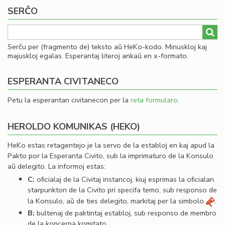
SERĈO
Serĉu per (fragmento de) teksto aŭ HeKo-kodo. Minuskloj kaj
majuskloj egalas. Esperantaj literoj ankaŭ en x-formato.
ESPERANTA CIVITANECO
Petu la esperantan civitanecon per la
reta formularo
.
HEROLDO KOMUNIKAS (HEKO)
HeKo estas retagentejo je la servo de la establoj en kaj apud la
Pakto por la Esperanta Civito, sub la imprimaturo de la Konsulo
aŭ delegito. La informoj estas:
C:
oﬁcialaj de la Civitaj instancoj, kiuj esprimas la oﬁcialan
starpunkton de la Civito pri specifa temo, sub responso de
la Konsulo, aŭ de ties delegito, markitaj per la simbolo
.
B:
bultenaj de paktintaj establoj, sub responso de membro
de la koncerna komitato.