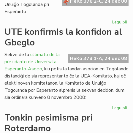
HeKo 378 2-C, 24 dec 08
Unuiĝo Togolanda pri
Esperanto
Legu pli
pri
Es
UTE konfirmis la konfidon al
Ko
Gbeglo
pri
Afr
Sekve de la
ultimato de la
HeKo 378 1-A, 24 dec 08
prezidanto de Universala
Esperanto-Asocio
, kiu petis la landan asocion en Togolando
distanciĝi de sia reprezentanto ĉe la UEA-Komitato, kaj eĉ
elekti novan komitatanon, la Komitato de Unuiĝo
Togolanda por Esperanto alprenis la sekvan decidon, dum
sia ordinara kunveno 8 novembro 2008:
Legu pli
pri
UT
Tonkin pesimisma pri
kon
Roterdamo
la
ko