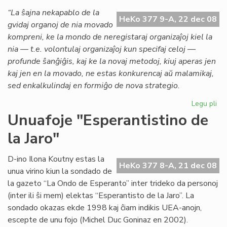
al
“La ŝajna nekapablo de la
HeKo 377 9-A, 22 dec 08
Gb
gvidaj organoj de nia movado
kompreni, ke la mondo de neregistaraj organizaĵoj kiel la
nia — t.e. volontulaj organizaĵoj kun specifaj celoj —
profunde ŝanĝiĝis, kaj ke la novaj metodoj, kiuj aperas jen
kaj jen en la movado, ne estas konkurencaj aŭ malamikaj,
sed enkalkulindaj en formiĝo de nova strategio.
Legu pli
pri
To
Unuafoje "Esperantistino de
pe
la Jaro"
pri
Ro
D-ino Ilona Koutny estas la
HeKo 377 8-A, 21 dec 08
unua virino kiun la sondado de
la gazeto “La Ondo de Esperanto” inter trideko da personoj
(inter ili ŝi mem) elektas “Esperantisto de la Jaro”. La
sondado okazas ekde 1998 kaj ĉiam indikis UEA-anojn,
escepte de unu fojo (Michel Duc Goninaz en 2002).