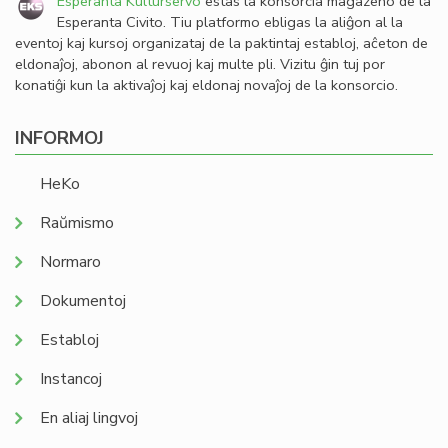
Esperanta Kulturservo
estas la konsorcia magazeno de la
Esperanta Civito. Tiu platformo ebligas la aliĝon al la
eventoj kaj kursoj organizataj de la paktintaj establoj, aĉeton de
eldonaĵoj, abonon al revuoj kaj multe pli. Vizitu ĝin tuj por
konatiĝi kun la aktivaĵoj kaj eldonaj novaĵoj de la konsorcio.
INFORMOJ
HeKo
Raŭmismo
Normaro
Dokumentoj
Establoj
Instancoj
En aliaj lingvoj