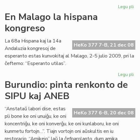
Legu pli
pri
Un
En Malago la hispana
"Es
kongreso
de
la
Jar
La 68a Hispana kaj la 14a
HeKo 377 7-B, 21 dec 08
Andaluzia kongresoj de
esperanto estas kunvokitaj al Malago, 2-5 julio 2009, pri la
ĉeftemo: “Esperanto utilas”.
Legu pli
pri
En
Burundio: pinta renkonto de
Ma
SIPU kaj ANEB
la
hi
ko
“Anstataŭ labori dise, estas
HeKo 377 6-B, 20 dec 08
pli bone ke oni unuiĝu, ke oni
koncentriĝu, ke oni konverĝu, ke oni kunlaboru, ke oni
kunmetu fortojn…”. Tiajn vortojn oni aŭskultis en iu
restoracio, “Amikejo” laŭ la ĉefparolanto, dum amika