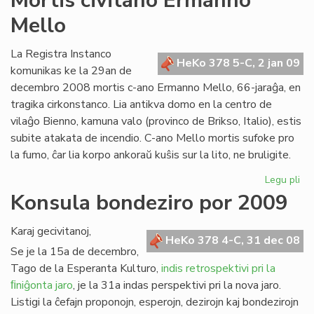
Mortis civitano Ermanno
kon
Mello
de
Zl
Tiŝ
La Registra Instanco
HeKo 378 5-C, 2 jan 09
komunikas ke la 29an de
decembro 2008 mortis c-ano Ermanno Mello, 66-jaraĝa, en
tragika cirkonstanco. Lia antikva domo en la centro de
vilaĝo Bienno, kamuna valo (provinco de Brikso, Italio), estis
subite atakata de incendio. C-ano Mello mortis sufoke pro
la fumo, ĉar lia korpo ankoraŭ kuŝis sur la lito, ne bruligite.
Legu pli
pri
Mor
Konsula bondeziro por 2009
civ
Er
Karaj gecivitanoj,
Me
HeKo 378 4-C, 31 dec 08
Se je la 15a de decembro,
Tago de la Esperanta Kulturo,
indis retrospektivi pri la
ﬁniĝonta jaro
, je la 31a indas perspektivi pri la nova jaro.
Listigi la ĉefajn proponojn, esperojn, dezirojn kaj bondezirojn