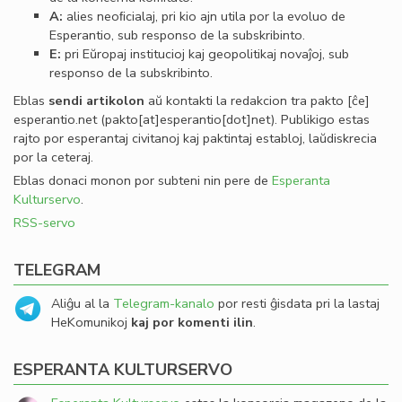
A:
alies neoﬁcialaj, pri kio ajn utila por la evoluo de
Esperantio, sub responso de la subskribinto.
E:
pri Eŭropaj institucioj kaj geopolitikaj novaĵoj, sub
responso de la subskribinto.
Eblas
sendi
artikolon
aŭ kontakti la redakcion tra
pakto
[ĉe]
esperantio
.
net
(pakto[at]esperantio[dot]net)
. Publikigo estas
rajto por esperantaj civitanoj kaj paktintaj establoj, laŭdiskrecia
por la ceteraj.
Eblas donaci monon por subteni nin pere de
Esperanta
Kulturservo
.
RSS-servo
TELEGRAM
Aliĝu al la
Telegram-kanalo
por resti ĝisdata pri la lastaj
HeKomunikoj
kaj por komenti ilin
.
ESPERANTA KULTURSERVO