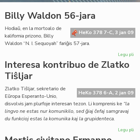
Billy Waldon 56-jara
Hodiaŭ, en la mortoalo de
HeKo 378 7-C, 3 jan 09
kalifornia prizono, Billy
Waldon “N. I. Sequoyah” fariĝis 57-jara.
Legu pli
pri
Bil
Interesa kontribuo de Zlatko
Wa
Tiŝljar
56
jar
Zlatko Tiŝljar, sekretario de
HeKo 378 6-A, 2 jan 09
Eŭropa Esperanto-Unio,
disvolvis jam plurfoje interesan tezon. Li komprenis ke
“la
lingvo ne estas nur komunikilo, sed ĝiaj ĉefaj samgravaj
du funkcioj estas la komunika kaj la grupidenteca.
Legu pli
pri
Int