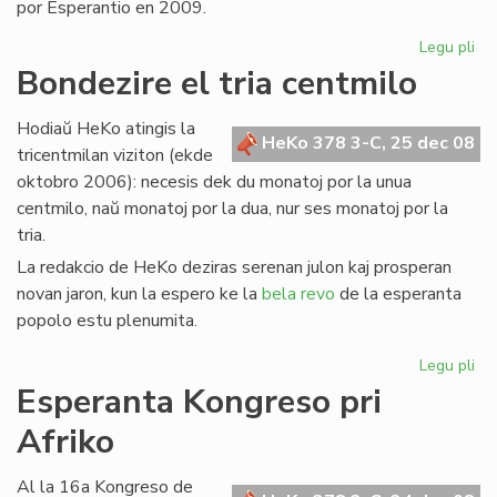
por Esperantio en 2009.
Legu pli
pri
Ko
Bondezire el tria centmilo
bo
po
Hodiaŭ HeKo atingis la
20
HeKo 378 3-C, 25 dec 08
tricentmilan viziton (ekde
oktobro 2006): necesis dek du monatoj por la unua
centmilo, naŭ monatoj por la dua, nur ses monatoj por la
tria.
La redakcio de HeKo deziras serenan julon kaj prosperan
novan jaron, kun la espero ke la
bela revo
de la esperanta
popolo estu plenumita.
Legu pli
pri
Bo
Esperanta Kongreso pri
el
Afriko
tri
ce
Al la 16a Kongreso de