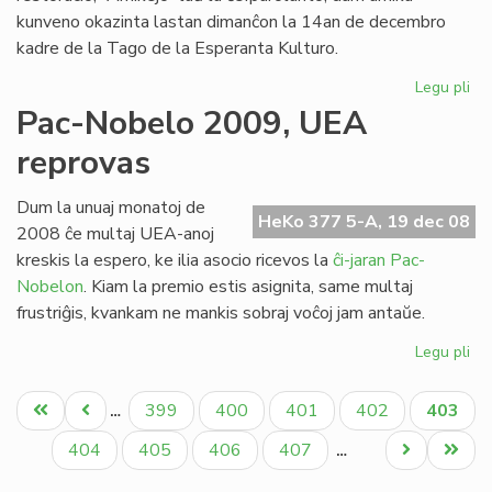
kunveno okazinta lastan dimanĉon la 14an de decembro
kadre de la Tago de la Esperanta Kulturo.
Legu pli
pri
Bur
Pac-Nobelo 2009, UEA
pin
reprovas
re
de
SI
Dum la unuaj monatoj de
HeKo 377 5-A, 19 dec 08
kaj
2008 ĉe multaj UEA-anoj
AN
kreskis la espero, ke ilia asocio ricevos la
ĉi-jaran Pac-
Nobelon
. Kiam la premio estis asignita, same multaj
frustriĝis, kvankam ne mankis sobraj voĉoj jam antaŭe.
Legu pli
pri
Pa
Pagination
No
Unua
Antaŭa
Paĝo
Paĝo
Paĝo
Paĝo
Aktual
399
400
401
402
403
…
20
paĝo
paĝo
paĝo
UE
Paĝo
Paĝo
Paĝo
Paĝo
Next
Last
404
405
406
407
…
re
page
page