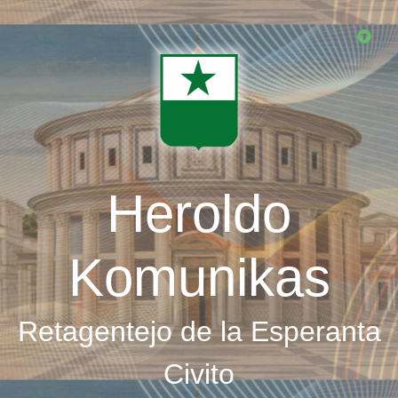
Skip
to
main
content
Heroldo
Komunikas
Retagentejo de la Esperanta
Civito