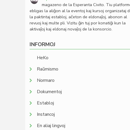
magazeno de la Esperanta Civito. Tiu platfor
ebligas la aliĝon al la eventoj kaj kursoj organizataj 
la paktintaj establoj, aĉeton de eldonaĵoj, abonon al
revuoj kaj multe pli. Vizitu ĝin tuj por konatiĝi kun la
aktivaĵoj kaj eldonaj novaĵoj de la konsorcio.
INFORMOJ
HeKo
Raŭmismo
Normaro
Dokumentoj
Establoj
Instancoj
En aliaj lingvoj