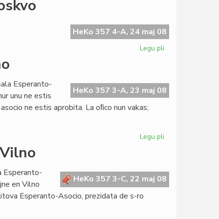
Moskvo
de
la
Kapitulo
HeKo 357 4-A, 24 maj 08
kun
Legu pli
pri
la
Esperantistino
no
UEA-
arestita
estraro
en
sala Esperanto-
Moskvo
HeKo 357 3-A, 23 maj 08
ur unu ne estis
 asocio ne estis aprobita. La oﬁco nun vakas;
Legu pli
pri
La
 Vilno
mono
por
la Esperanto-
Sankta
HeKo 357 3-C, 22 maj 08
jne en Vilno
Neredono
Litova Esperanto-Asocio, prezidata de s-ro