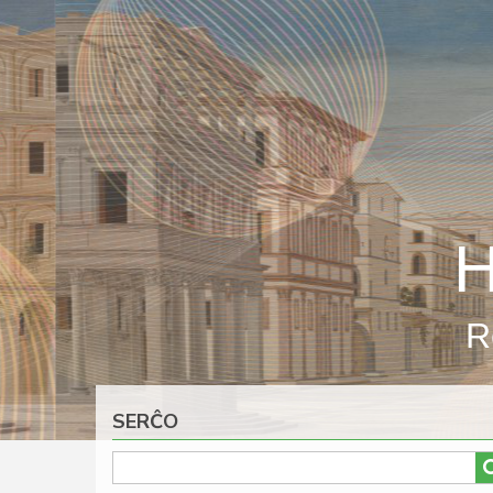
Skip
to
main
content
H
R
SERĈO