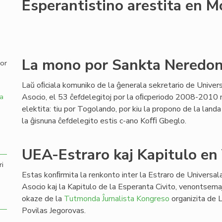
Esperantistino arestita en 
,
La mono por Sankta Neredo
por
Laŭ oﬁciala komuniko de la ĝenerala sekretario de Univer
Asocio, el 53 ĉefdelegitoj por la oﬁcperiodo 2008-2010 n
a
elektita: tiu por Togolando, por kiu la propono de la landa
la ĝisnuna ĉefdelegito estis c-ano Koﬃ Gbeglo.
UEA-Estraro kaj Kapitulo en
ri
Estas konﬁrmita la renkonto inter la Estraro de Universa
Asocio kaj la Kapitulo de la Esperanta Civito, venontsema
okaze de la
Tutmonda Ĵurnalista Kongreso
organizita de 
Povilas Jegorovas.