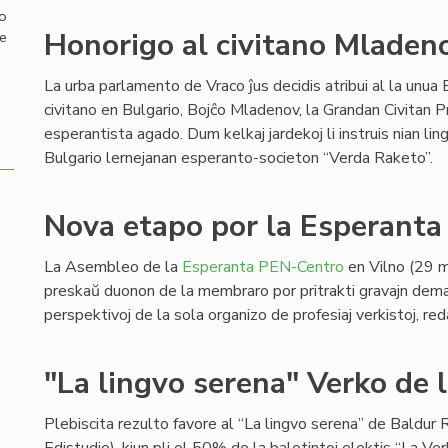
mo
Honorigo al civitano Mladen
de
La urba parlamento de Vraco ĵus decidis atribui al la unua
civitano en Bulgario, Bojĉo Mladenov, la Grandan Civitan Pr
esperantista agado. Dum kelkaj jardekoj li instruis nian lin
Bulgario lernejanan esperanto-societon “Verda Raketo”.
Nova etapo por la Esperant
La Asembleo de la
Esperanta PEN-Centro
en Vilno (29 m
preskaŭ duonon de la membraro por pritrakti gravajn dema
perspektivoj de la sola organizo de profesiaj verkistoj, red
"La lingvo serena" Verko de l
Plebiscita rezulto favore al “La lingvo serena” de Baldur