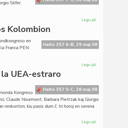
rgio Silfer,
Legu pli
pri
La
os Kolombion
Kapitulo
kunvenis
mondkongreso en
en
HeKo 357 6-B, 29 maj 08
 la Franca PEN
Vilno
Legu pli
pri
La
 la UEA-estraro
Esperanta
PEN
ne
HeKo 357 5-C, 28 maj 08
utmonda Kongreso
bojkotos
erici, Claude Nourmont, Barbara Pietrzak kaj Giorgio
Kolombion
an renkonton, kiu pasis dum ĉ. tri horoj en serena
Legu pli
pri
Renkonto