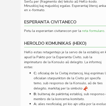
Serĉu per (fragmento de) teksto aŭ HeKo-kodo.
Minuskloj kaj majuskloj egalas. Esperantaj literoj ank
en x-formato.
ESPERANTA CIVITANECO
Petu la esperantan civitanecon per la
reta formularo
.
HEROLDO KOMUNIKAS (HEKO)
HeKo estas retagentejo je la servo de la establoj en 
apud la Pakto por la Esperanta Civito, sub la
imprimaturo de la Konsulo aŭ delegito. La informoj
estas:
C:
oﬁcialaj de la Civitaj instancoj, kiuj esprimas 
oﬁcialan starpunkton de la Civito pri specifa
temo, sub responso de la Konsulo, aŭ de ties
delegito, markitaj per la simbolo
.
B:
bultenaj de paktintaj establoj, sub responso
membro de la koncerna komitato.
A:
alies neoﬁcialaj, pri kio ajn utila por la evolu