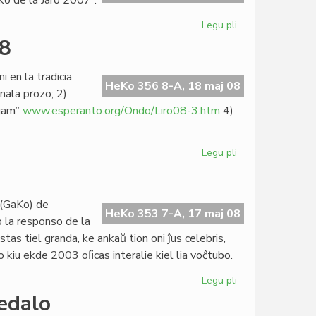
rko de la Jaro 2007”.
Esperanta
PEN
Legu pli
pri
"La
08
lingvo
serena"
 en la tradicia
Verko
HeKo 356 8-A, 18 maj 08
inala prozo; 2)
de
zjam”
www.esperanto.org/Ondo/Liro08-3.htm
4)
la
Jaro
Legu pli
pri
Literatura
konkurso
Liro
 (GaKo) de
2008
HeKo 353 7-A, 17 maj 08
 la responso de la
tas tiel granda, ke ankaŭ tion oni ĵus celebris,
o kiu ekde 2003 oﬁcas interalie kiel lia voĉtubo.
Legu pli
pri
Jardeko
edalo
da