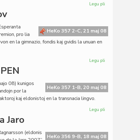
Legu pli
pri
UEA-
ov
Estraro
kaj
 Esperanta
Kapitulo
HeKo 357 2-C, 21 maj 08
emion, pro lia
en
gvon en la gimnazio, fondis kaj gvidis la unuan en
Vilno
Legu pli
pri
Honorigo
a PEN
al
civitano
ajo 08) kunigos
Mladenov
HeKo 357 1-B, 20 maj 08
ndojn por la
aktoroj kaj eldonistoj en la transnacia lingvo.
Legu pli
pri
Nova
a Jaro
etapo
por
 Ragnarsson (eldonis
la
HeKo 356 9-B, 18 maj 08