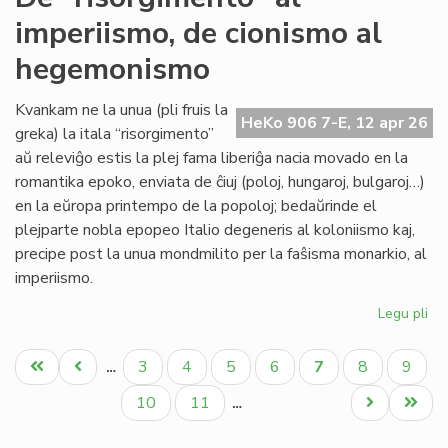
sin
imperiismo, de cionismo al
tu
'Ny
hegemonismo
Kvankam ne la unua (pli fruis la
HeKo 906 7-E, 12 apr 26
greka) la itala “risorgimento”
aŭ releviĝo estis la plej fama liberiĝa nacia movado en la
romantika epoko, enviata de ĉiuj (poloj, hungaroj, bulgaroj…)
en la eŭropa printempo de la popoloj; bedaŭrinde el
plejparte nobla epopeo Italio degeneris al koloniismo kaj,
precipe post la unua mondmilito per la faŝisma monarkio, al
imperiismo.
Legu pli
pri
De
Pagination
"ri
Unua
Antaŭa
Paĝo
Paĝo
Paĝo
Paĝo
Aktuala
Paĝo
Paĝo
3
4
5
6
7
8
9
…
al
paĝo
paĝo
paĝo
imp
Paĝo
Paĝo
Next
Last
10
11
…
de
page
page
ci