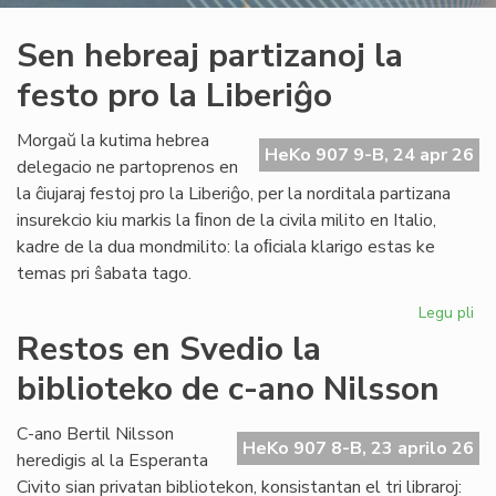
Sen hebreaj partizanoj la
festo pro la Liberiĝo
Morgaŭ la kutima hebrea
HeKo 907 9-B, 24 apr 26
delegacio ne partoprenos en
la ĉiujaraj festoj pro la Liberiĝo, per la norditala partizana
insurekcio kiu markis la ﬁnon de la civila milito en Italio,
kadre de la dua mondmilito: la oﬁciala klarigo estas ke
temas pri ŝabata tago.
Legu pli
pri
Se
Restos en Svedio la
he
biblioteko de c-ano Nilsson
par
la
fes
C-ano Bertil Nilsson
HeKo 907 8-B, 23 aprilo 26
pr
heredigis al la Esperanta
la
Civito sian privatan bibliotekon, konsistantan el tri libraroj: