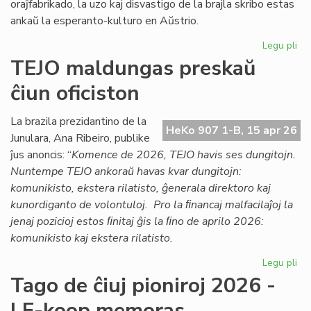
oraĵfabrikado, la uzo kaj disvastigo de la brajla skribo estas
ankaŭ la esperanto-kulturo en Aŭstrio.
Legu pli
pri
Ag
TEJO maldungas preskaŭ
pri
ĉiun oficiston
la
es
kul
La brazila prezidantino de la
HeKo 907 1-B, 15 apr 26
en
Junulara, Ana Ribeiro, publike
Aŭs
ĵus anoncis: “
Komence de 2026, TEJO havis ses dungitojn.
Nuntempe TEJO ankoraŭ havas kvar dungitojn:
komunikisto, ekstera rilatisto, ĝenerala direktoro kaj
kunordiganto de volontuloj. Pro la ﬁnancaj malfacilaĵoj la
jenaj pozicioj estos ﬁnitaj ĝis la ﬁno de aprilo 2026:
komunikisto kaj ekstera rilatisto.
Legu pli
pri
TE
Tago de ĉiuj pioniroj 2026 -
ma
LF-koop memoras
pr