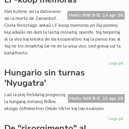
ĉiu
ofi
Kiel kutime, en la datreveno
HeKo 906 9-B, 14 apr 26
de la morto de Zamenhof,
Civita festotago, ankaŭ LF-koop memoras pri ĉiuj pioniroj
kiuj adiaŭis nin dum la lastaj monatoj, specife tiuj helpintaj
al la vivo kaj kresko de nia kooperativo; kaj la penso iras al
tiuj ne tro rimarkitaj ĉar ne en la unua vico, sed gravaj sur la
batalfronto.
Legu pli
pri
Ta
Hungario sin turnas
de
'Nyugatra'
ĉiuj
pio
20
Laŭ la plej freŝdataj prognozoj,
HeKo 906 8-E, 12 apr 26
-
la hungaraj civitanoj ﬁnﬁne
LF-
eksigis ĉefministron Orbán Viktor kaj lian koalicion.
ko
me
Legu pli
pri
Hu
De "risorgimento" al