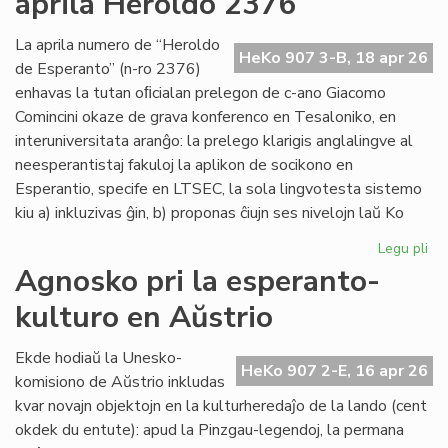
aprila Heroldo 2376
Es
Do
La aprila numero de “Heroldo
HeKo 907 3-B, 18 apr 26
de Esperanto” (n-ro 2376)
enhavas la tutan oﬁcialan prelegon de c-ano Giacomo
Comincini okaze de grava konferenco en Tesaloniko, en
interuniversitata aranĝo: la prelego klarigis anglalingve al
neesperantistaj fakuloj la aplikon de socikono en
Esperantio, specife en LTSEC, la sola lingvotesta sistemo
kiu a) inkluzivas ĝin, b) proponas ĉiujn ses nivelojn laŭ Ko
Legu pli
pri
La
Agnosko pri la esperanto-
"te
kulturo en Aŭstrio
pr
en
la
Ekde hodiaŭ la Unesko-
HeKo 907 2-E, 16 apr 26
apr
komisiono de Aŭstrio inkludas
He
kvar novajn objektojn en la kulturheredaĵo de la lando (cent
23
okdek du entute): apud la Pinzgau-legendoj, la permana