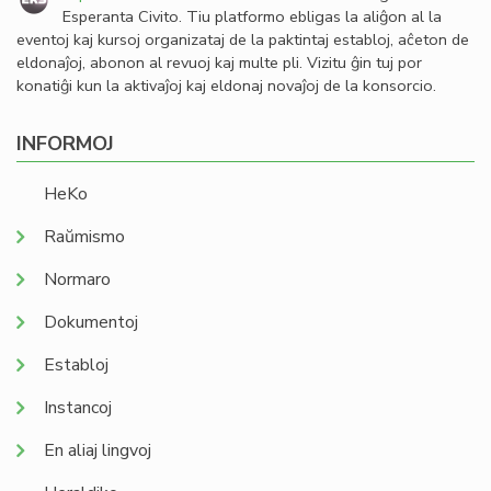
Esperanta Civito. Tiu platformo ebligas la aliĝon al la
eventoj kaj kursoj organizataj de la paktintaj establoj, aĉeton de
eldonaĵoj, abonon al revuoj kaj multe pli. Vizitu ĝin tuj por
konatiĝi kun la aktivaĵoj kaj eldonaj novaĵoj de la konsorcio.
INFORMOJ
HeKo
Raŭmismo
Normaro
Dokumentoj
Establoj
Instancoj
En aliaj lingvoj