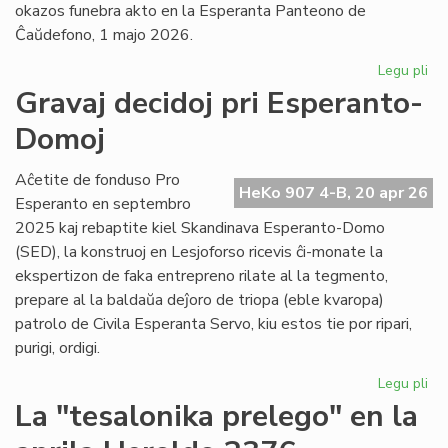
okazos funebra akto en la Esperanta Panteono de
Ĉaŭdefono, 1 majo 2026.
Legu pli
pri
La
Gravaj decidoj pri Esperanto-
es
Domoj
po
fu
pr
Aĉetite de fonduso Pro
HeKo 907 4-B, 20 apr 26
Ber
Esperanto en septembro
Ni
2025 kaj rebaptite kiel Skandinava Esperanto-Domo
(SED), la konstruoj en Lesjoforso ricevis ĉi-monate la
ekspertizon de faka entrepreno rilate al la tegmento,
prepare al la baldaŭa deĵoro de triopa (eble kvaropa)
patrolo de Civila Esperanta Servo, kiu estos tie por ripari,
purigi, ordigi.
Legu pli
pri
Gr
La "tesalonika prelego" en la
dec
pri