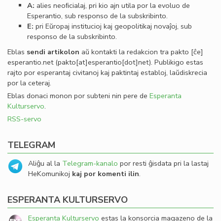
A:
alies neoﬁcialaj, pri kio ajn utila por la evoluo de
Esperantio, sub responso de la subskribinto.
E:
pri Eŭropaj institucioj kaj geopolitikaj novaĵoj, sub
responso de la subskribinto.
Eblas
sendi
artikolon
aŭ kontakti la redakcion tra
pakto
[ĉe]
esperantio
.
net
(pakto[at]esperantio[dot]net)
. Publikigo estas
rajto por esperantaj civitanoj kaj paktintaj establoj, laŭdiskrecia
por la ceteraj.
Eblas donaci monon por subteni nin pere de
Esperanta
Kulturservo
.
RSS-servo
TELEGRAM
Aliĝu al la
Telegram-kanalo
por resti ĝisdata pri la lastaj
HeKomunikoj
kaj por komenti ilin
.
ESPERANTA KULTURSERVO
Esperanta Kulturservo
estas la konsorcia magazeno de la