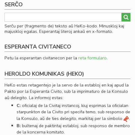
SERĈO
al
he
Serĉu per (fragmento de) teksto aŭ HeKo-kodo. Minuskloj kaj
majuskloj egalas. Esperantaj literoj ankaŭ en x-formato.
ESPERANTA CIVITANECO
Petu la esperantan civitanecon per la
reta formularo
.
HEROLDO KOMUNIKAS (HEKO)
HeKo estas retagentejo je la servo de la establoj en kaj apud la
Pakto por la Esperanta Civito, sub la imprimaturo de la Konsulo
aŭ delegito. La informoj estas:
C:
oﬁcialaj de la Civitaj instancoj, kiuj esprimas la oﬁcialan
starpunkton de la Civito pri specifa temo, sub responso de
la Konsulo, aŭ de ties delegito, markitaj per la simbolo
.
B:
bultenaj de paktintaj establoj, sub responso de membro
de la koncerna komitato.