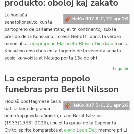
produkto: oboloj kaj zakato
de
kom
al
La hodiaŭa
HeKo 907 6-C, 22 apr 26
vi
senatokonsulto, kun la
partopreno de parlamentanoj el tri kontinentoj, sub la
prezido de la Konsulino, Lorena Bellotti, donis la verdan
lumon al la
leĝopropono Martinelli-Blanco-Giordano,
kiun la
Konsulino enskribos en la tagordo de la venonta senata
sesio, kunvokita al Malago por la 13a de okt
Legu pli
pri
Pr
La esperanta popolo
no
funebras pro Bertil Nilsson
fi
pro
obo
Hodiaŭ posttagmeze ĉesis
HeKo 907 5-C, 21 apr 26
kaj
bati la koro de granda
za
homo kaj granda raŭmisto, c-ano Bertil Nilsson
(1933[1956]-2026), unu el la guruoj de la Esperanta
Civito, spirite komparebla al
c-ano Leen Deij
: memore pri Li