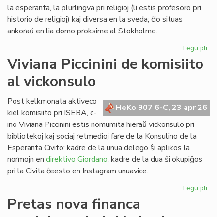
Lib
la esperanta, la plurlingva pri religioj (li estis profesoro pri
historio de religioj) kaj diversa en la sveda; ĉio situas
ankoraŭ en lia domo proksime al Stokholmo.
Legu pli
pri
Re
Viviana Piccinini de komisiito
en
al vickonsulo
Sv
la
bib
Post kelkmonata aktiveco
HeKo 907 6-C, 23 apr 26
de
kiel komisiito pri ISEBA, c-
c-
ino Viviana Piccinini estis nomumita hieraŭ vickonsulo pri
an
bibliotekoj kaj sociaj retmedioj fare de la Konsulino de la
Ni
Esperanta Civito: kadre de la unua delego ŝi aplikos la
normojn en
direktivo Giordano
, kadre de la dua ŝi okupiĝos
pri la Civita ĉeesto en Instagram unuavice.
Legu pli
pri
Vi
Pretas nova financa
Pic