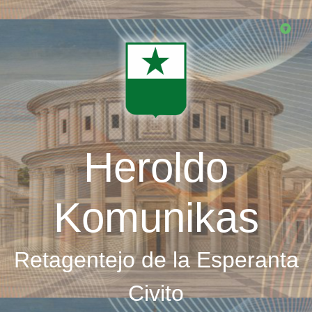
Skip
to
main
content
Heroldo
Komunikas
Retagentejo de la Esperanta
Civito