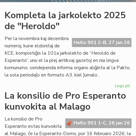
Kompleta la jarkolekto 2025
de "Heroldo"
Per la novembra kaj decembra
HeKo 901 2-B, 27 jan 26
numeroj, kune eldonitaj de
KCE, kompletiĝis la 101a jarkolekto de “Heroldo de
Esperanto”, unu el la plej antikvaj gazetoj en nia lingva
komunumo, sendependa informa organo aliĝinta al la Pakto,
la sola periodaĵo en formato A3, kiel ĵurnalo .
Legu pli
pri
Ko
La konsilio de Pro Esperanto
la
kunvokita al Malago
jar
20
de
La konsilio de Pro
HeKo 901 1-C, 26 jan 26
"H
Esperanto estas kunvokita
al Malago, ĉe la Esperanto-Domo, por 16 februaro 2026; la