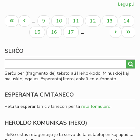
Legu pli
pri
Ku
Pagination
pri
Unua
Antaŭa
Paĝo
Paĝo
Paĝo
Paĝo
Aktuala
Paĝo
9
10
11
12
13
14
…
la
paĝo
paĝo
paĝo
Civ
Paĝo
Paĝo
Paĝo
Next
Last
15
16
17
…
kon
page
page
ĉi-
SERĈO
pr
Serĉu per (fragmento de) teksto aŭ HeKo-kodo. Minuskloj kaj
majuskloj egalas. Esperantaj literoj ankaŭ en x-formato.
ESPERANTA CIVITANECO
Petu la esperantan civitanecon per la
reta formularo
.
HEROLDO KOMUNIKAS (HEKO)
HeKo estas retagentejo je la servo de la establoj en kaj apud la