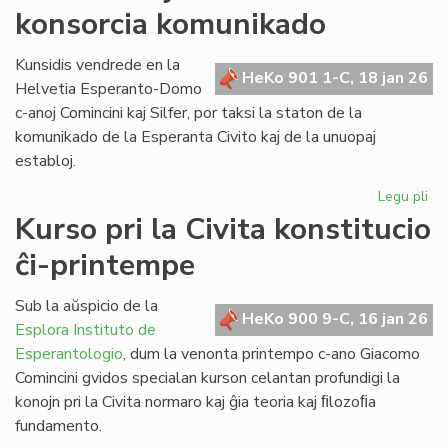
konsorcia komunikado
pri
la
ref
Kunsidis vendrede en la
HeKo 901 1-C, 18 jan 26
LT
Helvetia Esperanto-Domo
c-anoj Comincini kaj Silfer, por taksi la staton de la
komunikado de la Esperanta Civito kaj de la unuopaj
establoj.
Legu pli
pri
Kr
Kurso pri la Civita konstitucio
kaj
ĉi-printempe
kr
la
ko
Sub la aŭspicio de la
HeKo 900 9-C, 16 jan 26
ko
Esplora Instituto de
Esperantologio
, dum la venonta printempo c-ano Giacomo
Comincini gvidos specialan kurson celantan profundigi la
konojn pri la Civita normaro kaj ĝia teoria kaj ﬁlozoﬁa
fundamento.