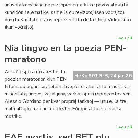
unusola konsiliano ne partoprenonta ﬁzike povos alesti la
kunsidon telematike; same la du revizoroj (sen voĉrajto),
dum la Kapitulo estos reprezentata de la Unua Vickonsulo
(kun voĉrajto).
Legu pli
pri
La
Nia lingvo en la poezia PEN-
kon
maratono
de
Pr
Es
Ankaŭ esperanto alestos la
HeKo 901 9-B, 24 jan 26
ku
poezian maratonon kiun PEN
al
Internacia organizas telematike, rezervitan al la minoraj kaj
Ma
minoritataj lingvoj, kaj al junaj verkistoj: nin reprezentos sen.
Alessio Giordano per kvar propraj tankaoj — unu el la tre
malmultaj kontribuoj de ekster Eŭropo al la esperanta
metriko.
Legu pli
pri
Ni
EAE mortis, sed BET plu