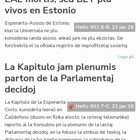
lin
vivos en Estonio
en
la
po
Esperanto-Asocio de Estonio,
HeKo 901 8-B, 23 jan 26
PE
kiun la Universala ne plu
ma
konsideras landa asocio, ankaŭ jure ne plu ekzistas, ĉar
forstrekita el la oﬁciala registro de neproﬁtcelaj societoj.
Legu pli
pri
EA
La Kapitulo jam plenumis
mor
parton de la Parlamentaj
se
BE
decidoj
plu
viv
La Kapitulo de la Esperanta
en
HeKo 901 7-C, 22 jan 26
Civito, kunsidinta hieraŭ en
Es
Ĉaŭdefono (duono en ﬁzika alesto, la ceteraj telematike)
raportis al la Konsulino pri la plenumo de la lastaj
Parlamentaj decidoj: en la fokuso la atribuo de taskoj, la
aktiveco de la ĵus kreitaj komisionoj, la subsidueco de la