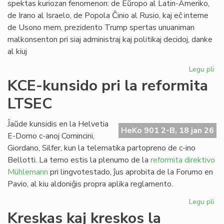
spektas kuriozan fenomenon: de Eŭropo al Latin-Ameriko,
de Irano al Israelo, de Popola Ĉinio al Rusio, kaj eĉ interne
de Usono mem, prezidento Trump spertas unuaniman
malkonsenton pri siaj administraj kaj politikaj decidoj, danke
al kiuj
Legu pli
pri
Tr
KCE-kunsido pri la reformita
kr
LTSEC
la
un
ĉir
Ĵaŭde kunsidis en la Helvetia
HeKo 901 2-B, 18 jan 26
si
E-Domo c-anoj Comincini,
Giordano, Silfer, kun la telematika partopreno de c-ino
Bellotti. La temo estis la plenumo de la
reformita direktivo
Mühlemann
pri lingvotestado, ĵus aprobita de la Forumo en
Pavio, al kiu aldoniĝis propra aplika reglamento.
Legu pli
pri
KC
Kreskas kaj kreskos la
ku