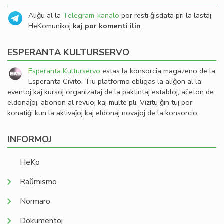
Aliĝu al la
Telegram-kanalo
por resti ĝisdata pri la lastaj
HeKomunikoj
kaj por komenti ilin
.
ESPERANTA KULTURSERVO
Esperanta Kulturservo
estas la konsorcia magazeno de la
Esperanta Civito. Tiu platformo ebligas la aliĝon al la
eventoj kaj kursoj organizataj de la paktintaj establoj, aĉeton de
eldonaĵoj, abonon al revuoj kaj multe pli. Vizitu ĝin tuj por
konatiĝi kun la aktivaĵoj kaj eldonaj novaĵoj de la konsorcio.
INFORMOJ
HeKo
Raŭmismo
Normaro
Dokumentoj