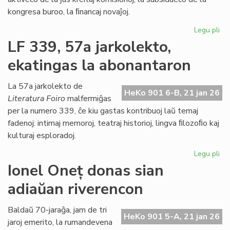
kongresa buroo, la ﬁnancaj novaĵoj.
Legu pli
pri
La
LF 339, 57a jarkolekto,
Kap
ekatingas la abonantaron
ja
pl
pa
La 57a jarkolekto de
HeKo 901 6-B, 21 jan 26
de
Literatura Foiro
malfermiĝas
la
per la numero 339, ĉe kiu gastas kontribuoj laŭ temaj
Pa
fadenoj: intimaj memoroj, teatraj historioj, lingva ﬁlozoﬁo kaj
dec
kulturaj esploradoj.
Legu pli
pri
LF
Ionel Oneț donas sian
33
adiaŭan riverencon
57
jar
ek
Baldaŭ 70-jaraĝa, jam de tri
HeKo 901 5-A, 21 jan 26
la
jaroj emerito, la rumandevena
ab