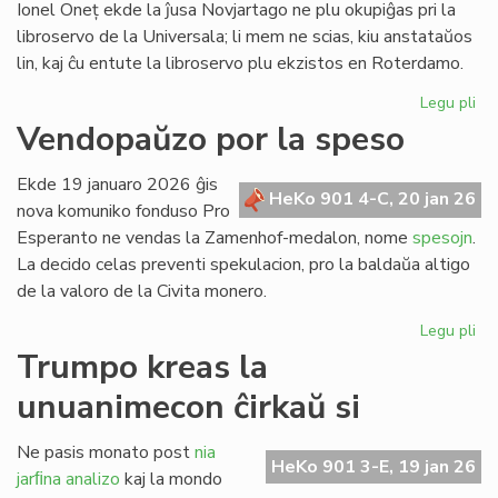
Ionel Oneț ekde la ĵusa Novjartago ne plu okupiĝas pri la
libroservo de la Universala; li mem ne scias, kiu anstataŭos
lin, kaj ĉu entute la libroservo plu ekzistos en Roterdamo.
Legu pli
pri
Ion
Vendopaŭzo por la speso
On
do
Ekde 19 januaro 2026 ĝis
sia
HeKo 901 4-C, 20 jan 26
nova komuniko fonduso Pro
ad
Esperanto ne vendas la Zamenhof-medalon, nome
spesojn
.
ri
La decido celas preventi spekulacion, pro la baldaŭa altigo
de la valoro de la Civita monero.
Legu pli
pri
Ve
Trumpo kreas la
po
unuanimecon ĉirkaŭ si
la
sp
Ne pasis monato post
nia
HeKo 901 3-E, 19 jan 26
jarﬁna analizo
kaj la mondo