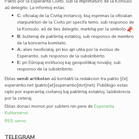
Pakto por la Esperanta Civito, sub la imprimaturo de la Konsulo
aŭ delegito. La informoj estas:
C:
oﬁcialaj de la Civitaj instancoj, kiuj esprimas la oﬁcialan
starpunkton de la Civito pri specifa temo, sub responso de
la Konsulo, aŭ de ties delegito, markitaj per la simbolo
.
B:
bultenaj de paktintaj establoj, sub responso de membro
de la koncerna komitato.
A:
alies neoﬁcialaj, pri kio ajn utila por la evoluo de
Esperantio, sub responso de la subskribinto.
E:
pri Eŭropaj institucioj kaj geopolitikaj novaĵoj, sub
responso de la subskribinto.
Eblas
sendi
artikolon
aŭ kontakti la redakcion tra
pakto
[ĉe]
esperantio
.
net
(pakto[at]esperantio[dot]net)
. Publikigo estas
rajto por esperantaj civitanoj kaj paktintaj establoj, laŭdiskrecia
por la ceteraj.
Eblas donaci monon por subteni nin pere de
Esperanta
Kulturservo
.
RSS-servo
TELEGRAM