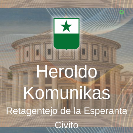
Skip
to
main
content
Heroldo
Komunikas
Retagentejo de la Esperanta
Civito