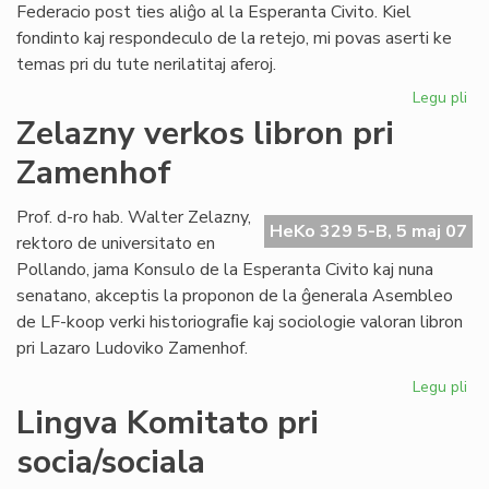
Federacio post ties aliĝo al la Esperanta Civito. Kiel
fondinto kaj respondeculo de la retejo, mi povas aserti ke
temas pri du tute nerilatitaj aferoj.
Legu pli
pri
De
Zelazny verkos libron pri
po
Zamenhof
mi
pri
ME
Prof. d-ro hab. Walter Zelazny,
HeKo 329 5-B, 5 maj 07
rektoro de universitato en
Pollando, jama Konsulo de la Esperanta Civito kaj nuna
senatano, akceptis la proponon de la ĝenerala Asembleo
de LF-koop verki historiograﬁe kaj sociologie valoran libron
pri Lazaro Ludoviko Zamenhof.
Legu pli
pri
Ze
Lingva Komitato pri
ve
socia/sociala
lib
pri