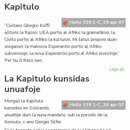
Kapitulo
22
apr
kaj
HeKo 329 2-C, 29 apr 07
bri
“Civitano Gbeglo Koﬃ
aŭtoris la frazon: UEA portis al Afriko la gramatikon, la
Civito portis al Afriko la kulturon. Mi ŝatus proponi duan
sloganon: la malnova Esperantio portis al Afriko
subvenciojn, la nova Esperantio portu al Afriko investojn.”
Per tiu ĉi frazo sen.
Legu pli
pri
Afr
La Kapitulo kunsidas
en
unuafoje
la
fo
de
Morgaŭ la Kapitulo
HeKo 329 1-C, 26 apr 07
la
kunsidos en Svislando,
Kap
unuafoje dum la nuna mandato, sub la prezido de la
Konsulo, c-ano Giorgio Silfer.