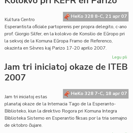
Kolokvo pri KEFR en Parizo
for
la
UE
HeKo 328 8-C, 21 apr 07
Kultura Centro
es
Esperantista oﬁciale partoprenis per propra delegito, c-ano
prof. Giorgio Silfer, en la kolokvo de Konsilio de Eŭropo pri
la sekvoj de la Komuna Eŭropa Framo de Referenco,
okazinta en Sèvres kaj Parizo 17-20 aprilo 2007.
Legu pli
pri
Ko
Jam tri iniciatoj okaze de ITEB
pri
2007
KE
en
Par
HeKo 328 7-C, 18 apr 07
Jam tri iniciatoj estas
planataj okaze de la Internacia Tago de la Esperanto-
Biblioteko, kiun la direktivo Rogora pri Komuna Integra
Biblioteka Sistemo en Esperantio ﬁksas por la tria semajno
de oktobro ĉiujare.