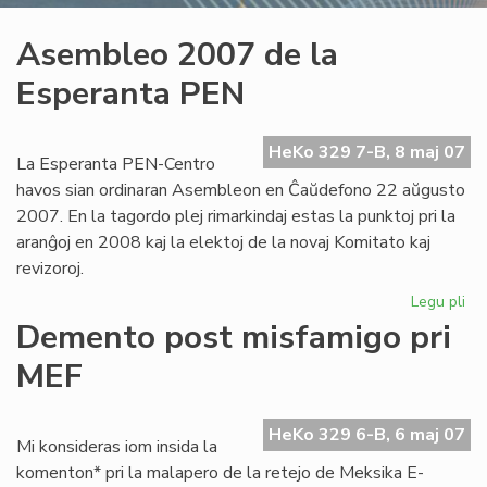
Asembleo 2007 de la
Esperanta PEN
HeKo 329 7-B, 8 maj 07
La Esperanta PEN-Centro
havos sian ordinaran Asembleon en Ĉaŭdefono 22 aŭgusto
2007. En la tagordo plej rimarkindaj estas la punktoj pri la
aranĝoj en 2008 kaj la elektoj de la novaj Komitato kaj
revizoroj.
Legu pli
pri
As
Demento post misfamigo pri
20
MEF
de
la
Es
HeKo 329 6-B, 6 maj 07
PE
Mi konsideras iom insida la
komenton* pri la malapero de la retejo de Meksika E-