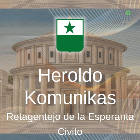
Skip
to
main
content
Heroldo
Komunikas
Retagentejo de la Esperanta
Civito