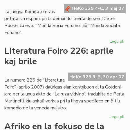
Za
HeKo 329 4-C, 3 maj 07
La Lingva Komitato estis
petata sin esprimi pri la demando, levita de sen. Dieter
Rooke, ĉu estu “Monda Socia Forumo” aŭ “Monda Sociala
Forumo”.
Legu pli
pri
Li
Literatura Foiro 226: aprile
Ko
kaj brile
pri
soc
HeKo 329 3-B, 30 apr 07
La numero 226 de “Literatura
Foiro” (aprilo 2007) daŭrigas sian kontribuon al la Goldoni-
jaro per la unua akto de “La ruza vidvino”, tradukita de Perla
Martinelli, kiu ankaŭ verkas pri la lingva specifeco en ĉi tiu
komedio de la venecia majstro.
Legu pli
pri
Lit
Afriko en la fokuso de la
Foi