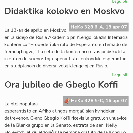
Legu pli
pri
Ja
Didaktika kolokvo en Moskvo
tri
ini
ok
HeKo 328 6-A, 18 apr 07
La 13-an de aprilo en Moskvo,
de
en la sidejo de Rusia Akademio pri Klerigo, okazis Internacia
IT
konferenco “Propedeŭtika rolo de Esperanto en lernado de
20
fremdaj lingvoj”. La celo de la konferenco estis pridiskuti la
iniciaton de sciencistoj-esperantistoj enkonduki esperanton
en studplanojn de diversnivelaj klerigejoj en Rusio.
Legu pli
pri
Did
Ora jubileo de Gbeglo Koffi
ko
en
Mo
HeKo 328 5-C, 16 apr 07
La plej populara
esperantisto en Afriko atingos morgaŭ sian kvindekan
datrevenon. C-ano Gbeglo Koﬃ ricevis la gratulon unuavice
de la Blanka grupo en la Senato, estrata de sen. Nelly
Holevitch, al kiu aldoniĝis la persona gratulo de la Konsulo