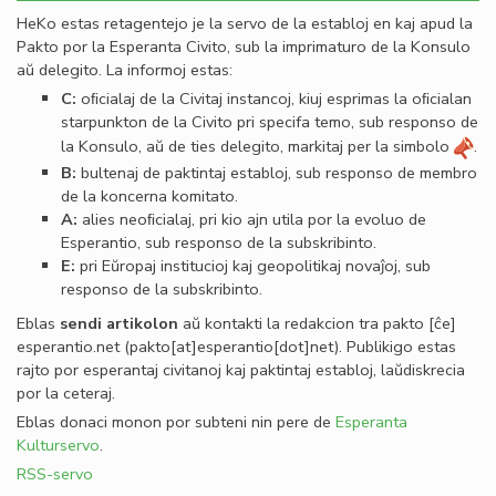
HeKo estas retagentejo je la servo de la establoj en kaj apud la
Pakto por la Esperanta Civito, sub la imprimaturo de la Konsulo
aŭ delegito. La informoj estas:
C:
oﬁcialaj de la Civitaj instancoj, kiuj esprimas la oﬁcialan
starpunkton de la Civito pri specifa temo, sub responso de
la Konsulo, aŭ de ties delegito, markitaj per la simbolo
.
B:
bultenaj de paktintaj establoj, sub responso de membro
de la koncerna komitato.
A:
alies neoﬁcialaj, pri kio ajn utila por la evoluo de
Esperantio, sub responso de la subskribinto.
E:
pri Eŭropaj institucioj kaj geopolitikaj novaĵoj, sub
responso de la subskribinto.
Eblas
sendi
artikolon
aŭ kontakti la redakcion tra
pakto
[ĉe]
esperantio
.
net
(pakto[at]esperantio[dot]net)
. Publikigo estas
rajto por esperantaj civitanoj kaj paktintaj establoj, laŭdiskrecia
por la ceteraj.
Eblas donaci monon por subteni nin pere de
Esperanta
Kulturservo
.
RSS-servo