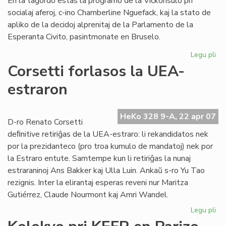
En la tagordo estas la programo de la Vickonsulo pri
socialaj aferoj, c-ino Chamberline Nguefack, kaj la stato de
apliko de la decidoj alprenitaj de la Parlamento de la
Esperanta Civito, pasintmonate en Bruselo.
Legu pli
pri
La
Corsetti forlasos la UEA-
Kap
estraron
ku
un
HeKo 328 9-A, 22 apr 07
D-ro Renato Corsetti
deﬁnitive retiriĝas de la UEA-estraro: li rekandidatos nek
por la prezidanteco (pro troa kumulo de mandatoj) nek por
la Estraro entute. Samtempe kun li retiriĝas la nunaj
estraraninoj Ans Bakker kaj Ulla Luin. Ankaŭ s-ro Yu Tao
rezignis. Inter la elirantaj esperas reveni nur Maritza
Gutiérrez, Claude Nourmont kaj Amri Wandel.
Legu pli
pri
Cor