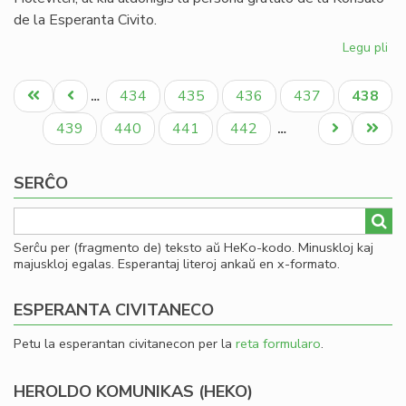
de la Esperanta Civito.
Legu pli
pri
Or
Pagination
jub
Unua
Antaŭa
Paĝo
Paĝo
Paĝo
Paĝo
Aktual
434
435
436
437
438
…
de
paĝo
paĝo
paĝo
Gb
Paĝo
Paĝo
Paĝo
Paĝo
Next
Last
439
440
441
442
…
Kof
page
page
SERĈO
Serĉu per (fragmento de) teksto aŭ HeKo-kodo. Minuskloj kaj
majuskloj egalas. Esperantaj literoj ankaŭ en x-formato.
ESPERANTA CIVITANECO
Petu la esperantan civitanecon per la
reta formularo
.
HEROLDO KOMUNIKAS (HEKO)