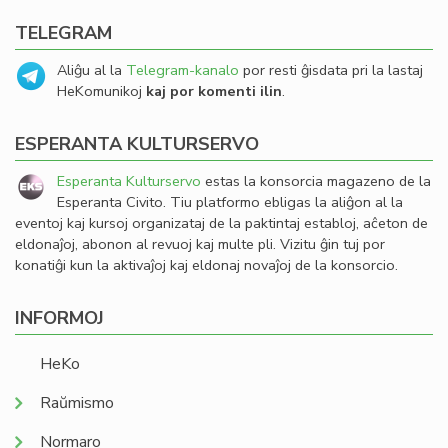
TELEGRAM
Aliĝu al la
Telegram-kanalo
por resti ĝisdata pri la lastaj
HeKomunikoj
kaj por komenti ilin
.
ESPERANTA KULTURSERVO
Esperanta Kulturservo
estas la konsorcia magazeno de la
Esperanta Civito. Tiu platformo ebligas la aliĝon al la
eventoj kaj kursoj organizataj de la paktintaj establoj, aĉeton de
eldonaĵoj, abonon al revuoj kaj multe pli. Vizitu ĝin tuj por
konatiĝi kun la aktivaĵoj kaj eldonaj novaĵoj de la konsorcio.
INFORMOJ
HeKo
Raŭmismo
Normaro