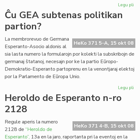
Legu pli
pri
Ril
Ĉu GEA subtenas politikan
int
partion?
UK
kaj
tea
La membrorevuo de Germana
HeKo 371 5-A, 15 okt 08
Esperanto-Asocio aldonis al
sia lasta numero la formularojn por kolekti la subskribojn de
germanaj ŝtatanoj, necesajn por ke la partio Eŭropo-
Demokratio-Esperanto partoprenu en la venontjaraj elektoj
por la Parlamento de Eŭropa Unio.
Legu pli
pri
Ĉu
Heroldo de Esperanto n-ro
GE
2128
su
pol
par
Regule aperis la numero
HeKo 371 4-B, 15 okt 08
2128 de
“Heroldo de
Esperanto”,
13a en la jaro, raportanta pri la eventoj en la