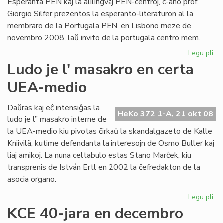
Esperanta PEN kaj la alilingvaj PEN-centroj, c-ano prof.
Giorgio Silfer prezentos la esperanto-literaturon al la
membraro de la Portugala PEN, en Lisbono meze de
novembro 2008, laŭ invito de la portugala centro mem.
Legu pli
pri
Pr
Ludo je l' masakro en certa
pri
UEA-medio
nia
lit
en
Daŭras kaj eĉ intensiĝas la
HeKo 372 1-A, 21 okt 08
Li
ludo je l” masakro interne de
la UEA-medio kiu pivotas ĉirkaŭ la skandalgazeto de Kalle
Kniivilä, kutime defendanta la interesojn de Osmo Buller kaj
liaj amikoj. La nuna celtabulo estas Stano Marĉek, kiu
transprenis de István Ertl en 2002 la ĉefredakton de la
asocia organo.
Legu pli
pri
Lu
KCE 40-jara en decembro
je