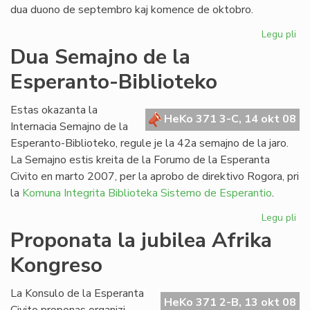
dua duono de septembro kaj komence de oktobro.
Legu pli
pri
He
Dua Semajno de la
de
Esperanto-Biblioteko
Es
n-
ro
Estas okazanta la
HeKo 371 3-C, 14 okt 08
21
Internacia Semajno de la
Esperanto-Biblioteko, regule je la 42a semajno de la jaro.
La Semajno estis kreita de la Forumo de la Esperanta
Civito en marto 2007, per la aprobo de direktivo Rogora, pri
la
Komuna Integrita Biblioteka Sistemo de Esperantio
.
Legu pli
pri
Du
Proponata la jubilea Afrika
Se
Kongreso
de
la
Es
La Konsulo de la Esperanta
HeKo 371 2-B, 13 okt 08
Bib