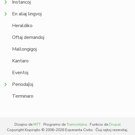
Instancoj
En aliaj lingvoj
Heraldiko
Oftaj demandoj
Mallongigoj
Kantaro
Eventoj
Periodaĵoj
Terminaro
Dizajno de
MTT
· Programo de
Tramontána
· Funkcio de
Drupal
Copyright Kopirajto © 2006–2026 Esperanta Civito · Ĉiuj rajtoj rezervitaj.