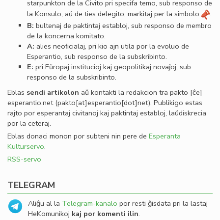
starpunkton de la Civito pri specifa temo, sub responso de
la Konsulo, aŭ de ties delegito, markitaj per la simbolo
.
B:
bultenaj de paktintaj establoj, sub responso de membro
de la koncerna komitato.
A:
alies neoﬁcialaj, pri kio ajn utila por la evoluo de
Esperantio, sub responso de la subskribinto.
E:
pri Eŭropaj institucioj kaj geopolitikaj novaĵoj, sub
responso de la subskribinto.
Eblas
sendi
artikolon
aŭ kontakti la redakcion tra
pakto
[ĉe]
esperantio
.
net
(pakto[at]esperantio[dot]net)
. Publikigo estas
rajto por esperantaj civitanoj kaj paktintaj establoj, laŭdiskrecia
por la ceteraj.
Eblas donaci monon por subteni nin pere de
Esperanta
Kulturservo
.
RSS-servo
TELEGRAM
Aliĝu al la
Telegram-kanalo
por resti ĝisdata pri la lastaj
HeKomunikoj
kaj por komenti ilin
.