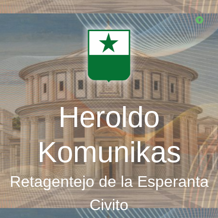
Skip
to
main
content
Heroldo
Komunikas
Retagentejo de la Esperanta
Civito