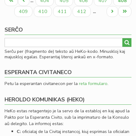
Unua
Antaŭa
Paĝo
Paĝo
Paĝo
Paĝo
Aktual
404
405
406
407
408
…
de
paĝo
paĝo
paĝo
la
Paĝo
Paĝo
Paĝo
Paĝo
Next
Last
409
410
411
412
…
Es
page
page
Bib
SERĈO
Serĉu per (fragmento de) teksto aŭ HeKo-kodo. Minuskloj kaj
majuskloj egalas. Esperantaj literoj ankaŭ en x-formato.
ESPERANTA CIVITANECO
Petu la esperantan civitanecon per la
reta formularo
.
HEROLDO KOMUNIKAS (HEKO)
HeKo estas retagentejo je la servo de la establoj en kaj apud la
Pakto por la Esperanta Civito, sub la imprimaturo de la Konsulo
aŭ delegito. La informoj estas:
C:
oﬁcialaj de la Civitaj instancoj, kiuj esprimas la oﬁcialan