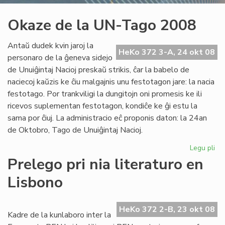
Okaze de la UN-Tago 2008
Antaŭ dudek kvin jaroj la
HeKo 372 3-A, 24 okt 08
personaro de la ĝeneva sidejo
de Unuiĝintaj Nacioj preskaŭ strikis, ĉar la babelo de
naciecoj kaŭzis ke ĉiu malgajnis unu festotagon jare: la nacia
festotago. Por trankviligi la dungitojn oni promesis ke ili
ricevos suplementan festotagon, kondiĉe ke ĝi estu la
sama por ĉiuj. La administracio eĉ proponis daton: la 24an
de Oktobro, Tago de Unuiĝintaj Nacioj.
Legu pli
pri
Ok
Prelego pri nia literaturo en
de
Lisbono
la
UN
Ta
HeKo 372 2-B, 23 okt 08
20
Kadre de la kunlaboro inter la