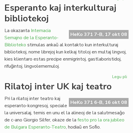
La
Esperanto kaj interkulturaj
kul
bibliotekoj
de
Gor
inv
La okazanta
Internacia
HeKo 371 7-B, 17 okt 08
Semajno de la Esperanto-
Biblioteko
stimulas ankaŭ al kontakto kun interkulturaj
bibliotekoj, nome librejoj kun kelkaj titoloj en multaj lingvoj,
kies klientaro estas precipe enmigrintoj, gastlaboristidoj,
rifuĝintoj, lingvolernemuloj.
Legu pli
pri
Es
Rilatoj inter UK kaj teatro
kaj
int
Pri la rilatoj inter teatro kaj
bib
HeKo 371 6-B, 16 okt 08
esperanto-kongresoj, speciale
la universalaj, temis en unu el la alineoj de la salutmesaĝo
de c-ano Giorgio Silfer, okaze de la
festo pro la ora jubileo
de Bulgara Esperanto-Teatro
, hodiaŭ en Soﬁo.