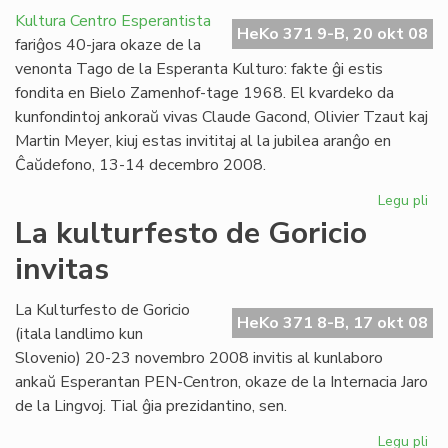
l'
Kultura Centro Esperantista
ma
HeKo 371 9-B, 20 okt 08
fariĝos 40-jara okaze de la
en
venonta Tago de la Esperanta Kulturo: fakte ĝi estis
cer
fondita en Bielo Zamenhof-tage 1968. El kvardeko da
UE
kunfondintoj ankoraŭ vivas Claude Gacond, Olivier Tzaut kaj
me
Martin Meyer, kiuj estas invititaj al la jubilea aranĝo en
Ĉaŭdefono, 13-14 decembro 2008.
Legu pli
pri
KC
La kulturfesto de Goricio
40
invitas
jar
en
de
La Kulturfesto de Goricio
HeKo 371 8-B, 17 okt 08
(itala landlimo kun
Slovenio) 20-23 novembro 2008 invitis al kunlaboro
ankaŭ Esperantan PEN-Centron, okaze de la Internacia Jaro
de la Lingvoj. Tial ĝia prezidantino, sen.
Legu pli
pri