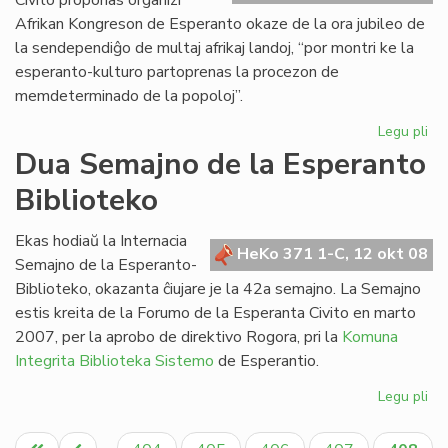
Civito proponas organizi
Afrikan Kongreson de Esperanto okaze de la ora jubileo de
la sendependiĝo de multaj afrikaj landoj, “por montri ke la
esperanto-kulturo partoprenas la procezon de
memdeterminado de la popoloj”.
Legu pli
pri
Pr
Dua Semajno de la Esperanto
la
Biblioteko
jub
Afr
Ko
Ekas hodiaŭ la Internacia
HeKo 371 1-C, 12 okt 08
Semajno de la Esperanto-
Biblioteko, okazanta ĉiujare je la 42a semajno. La Semajno
estis kreita de la Forumo de la Esperanta Civito en marto
2007, per la aprobo de direktivo Rogora, pri la
Komuna
Integrita Biblioteka Sistemo
de Esperantio.
Legu pli
pri
Du
Pagination
Se