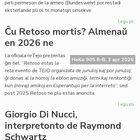
peti permeson de la armeo (Bundeswehr) por restadi
Co
eksterlande pli ol tri monatojn sinsekve.
Legu pli
pri
Lab
Ĉu Retoso mortis? Almenaŭ
ĉe
en 2026 ne
TE
Nu
se
La oﬁciala reTejo prezentas
HeKo 905 8-B, 3 apr 2026
la
ĝin tiel: “
Retoso estas la
ar
reta evento de TEJO organizata de junuloj kaj por junuloj;
pe
ĝi donas al la homoj la eblon amuziĝi, lerni kaj renkontiĝi
kun (novaj) amikoj en Esperantujo per la interreto
”; sed
post 2025 Retoso ne plu estas anoncita.
Legu pli
pri
Ĉu
Giorgio Di Nucci,
Re
interpretonto de Raymond
mor
Al
Schwartz
en