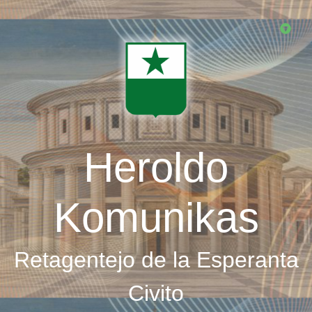
Skip
to
main
content
Heroldo
Komunikas
Retagentejo de la Esperanta
Civito