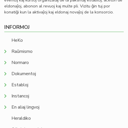
eventoj kaj kursoj organizataj de la paktintaj establoj, aĉeton de
eldonaĵoj, abonon al revuoj kaj multe pli. Vizitu ĝin tuj por
konatiĝi kun la aktivaĵoj kaj eldonaj novaĵoj de la konsorcio.
INFORMOJ
HeKo
Raŭmismo
Normaro
Dokumentoj
Establoj
Instancoj
En aliaj lingvoj
Heraldiko