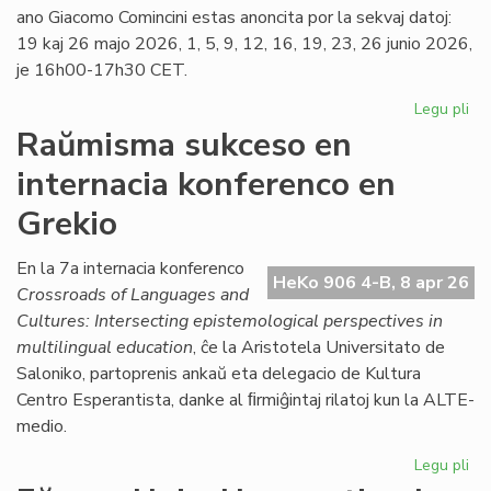
ano Giacomo Comincini estas anoncita por la sekvaj datoj:
19 kaj 26 majo 2026, 1, 5, 9, 12, 16, 19, 23, 26 junio 2026,
je 16h00-17h30 CET.
Legu pli
pri
Ka
Raŭmisma sukceso en
de
internacia konferenco en
la
ku
Grekio
pri
kon
En la 7a internacia konferenco
jur
HeKo 906 4-B, 8 apr 26
Crossroads of Languages and
Cultures: Intersecting epistemological perspectives in
multilingual education
, ĉe la Aristotela Universitato de
Saloniko, partoprenis ankaŭ eta delegacio de Kultura
Centro Esperantista, danke al ﬁrmiĝintaj rilatoj kun la ALTE-
medio.
Legu pli
pri
Ra