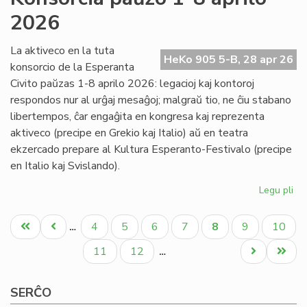
Nac
2026
pr
al
ba
La aktiveco en la tuta
HeKo 905 5-B, 28 apr 26
konsorcio de la Esperanta
Civito paŭzas 1-8 aprilo 2026: legacioj kaj kontoroj
respondos nur al urĝaj mesaĝoj; malgraŭ tio, ne ĉiu stabano
libertempos, ĉar engaĝita en kongresa kaj reprezenta
aktiveco (precipe en Grekio kaj Italio) aŭ en teatra
ekzercado prepare al Kultura Esperanto-Festivalo (precipe
en Italio kaj Svislando).
Legu pli
pri
Ko
Pagination
pa
Unua
Antaŭa
Paĝo
Paĝo
Paĝo
Paĝo
Aktuala
Paĝo
Paĝo
4
5
6
7
8
9
10
…
1-
paĝo
paĝo
paĝo
8
Paĝo
Paĝo
Next
Last
11
12
…
apr
page
page
20
SERĈO