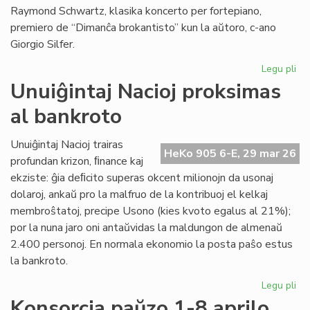
Raymond Schwartz, klasika koncerto per fortepiano,
premiero de “Dimanĉa brokantisto” kun la aŭtoro, c-ano
Giorgio Silfer.
Legu pli
pri
Pr
Unuiĝintaj Nacioj proksimas
la
al bankroto
pr
de
la
Unuiĝintaj Nacioj trairas
HeKo 905 6-E, 29 mar 26
15
profundan krizon, ﬁnance kaj
KE
ekziste: ĝia deﬁcito superas okcent milionojn da usonaj
dolaroj, ankaŭ pro la malfruo de la kontribuoj el kelkaj
membroŝtatoj, precipe Usono (kies kvoto egalus al 21%);
por la nuna jaro oni antaŭvidas la maldungon de almenaŭ
2.400 personoj. En normala ekonomio la posta paŝo estus
la bankroto.
Legu pli
pri
Unu
Konsorcia paŭzo 1-8 aprilo