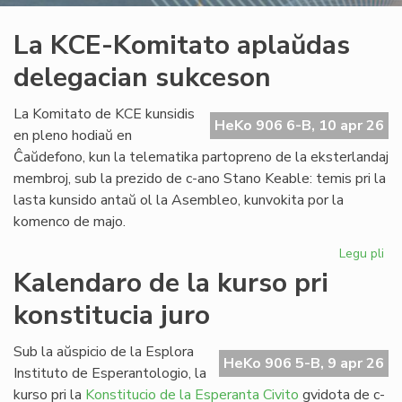
La KCE-Komitato aplaŭdas
delegacian sukceson
La Komitato de KCE kunsidis
HeKo 906 6-B, 10 apr 26
en pleno hodiaŭ en
Ĉaŭdefono, kun la telematika partopreno de la eksterlandaj
membroj, sub la prezido de c-ano Stano Keable: temis pri la
lasta kunsido antaŭ ol la Asembleo, kunvokita por la
komenco de majo.
Legu pli
pri
La
Kalendaro de la kurso pri
KC
konstitucia juro
Ko
ap
de
Sub la aŭspicio de la Esplora
HeKo 906 5-B, 9 apr 26
su
Instituto de Esperantologio, la
kurso pri la
Konstitucio de la Esperanta Civito
gvidota de c-