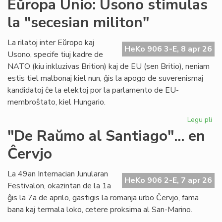
Eŭropa Unio: Usono stimulas
su
la "secesian militon"
en
int
ko
La rilatoj inter Eŭropo kaj
HeKo 906 3-E, 8 apr 26
en
Usono, specife tiuj kadre de
Gr
NATO (kiu inkluzivas Brition) kaj de EU (sen Britio), neniam
estis tiel malbonaj kiel nun, ĝis la apogo de suverenismaj
kandidatoj ĉe la elektoj por la parlamento de EU-
membroŝtato, kiel Hungario.
Legu pli
pri
Eŭ
"De Raŭmo al Santiago"... en
Uni
Ĉervjo
Us
sti
la
La 49an Internacian Junularan
HeKo 906 2-E, 7 apr 26
"s
Festivalon, okazintan de la 1a
mil
ĝis la 7a de aprilo, gastigis la romanja urbo Ĉervjo, fama
bana kaj termala loko, cetere proksima al San-Marino.