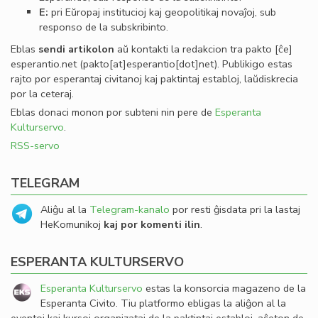
E:
pri Eŭropaj institucioj kaj geopolitikaj novaĵoj, sub
responso de la subskribinto.
Eblas
sendi
artikolon
aŭ kontakti la redakcion tra
pakto
[ĉe]
esperantio
.
net
(pakto[at]esperantio[dot]net)
. Publikigo estas
rajto por esperantaj civitanoj kaj paktintaj establoj, laŭdiskrecia
por la ceteraj.
Eblas donaci monon por subteni nin pere de
Esperanta
Kulturservo
.
RSS-servo
TELEGRAM
Aliĝu al la
Telegram-kanalo
por resti ĝisdata pri la lastaj
HeKomunikoj
kaj por komenti ilin
.
ESPERANTA KULTURSERVO
Esperanta Kulturservo
estas la konsorcia magazeno de la
Esperanta Civito. Tiu platformo ebligas la aliĝon al la