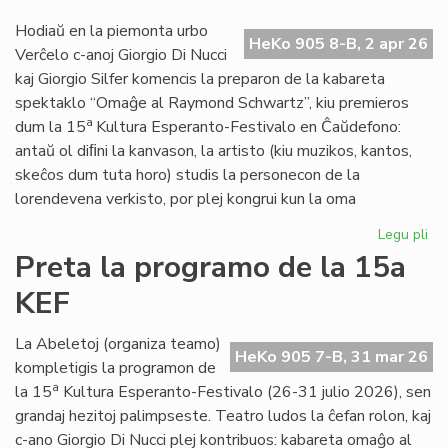
20
Hodiaŭ en la piemonta urbo
ne
HeKo 905 8-B, 2 apr 26
Verĉelo c-anoj Giorgio Di Nucci
kaj Giorgio Silfer komencis la preparon de la kabareta
spektaklo “Omaĝe al Raymond Schwartz”, kiu premieros
a
dum la 15
Kultura Esperanto-Festivalo en Ĉaŭdefono:
antaŭ ol diﬁni la kanvason, la artisto (kiu muzikos, kantos,
skeĉos dum tuta horo) studis la personecon de la
lorendevena verkisto, por plej kongrui kun la oma
Legu pli
pri
Gio
Preta la programo de la 15a
Di
KEF
Nuc
int
de
La Abeletoj (organiza teamo)
HeKo 905 7-B, 31 mar 26
Ra
kompletigis la programon de
Sc
a
la 15
Kultura Esperanto-Festivalo (26-31 julio 2026), sen
grandaj hezitoj palimpseste. Teatro ludos la ĉefan rolon, kaj
c-ano Giorgio Di Nucci plej kontribuos: kabareta omaĝo al