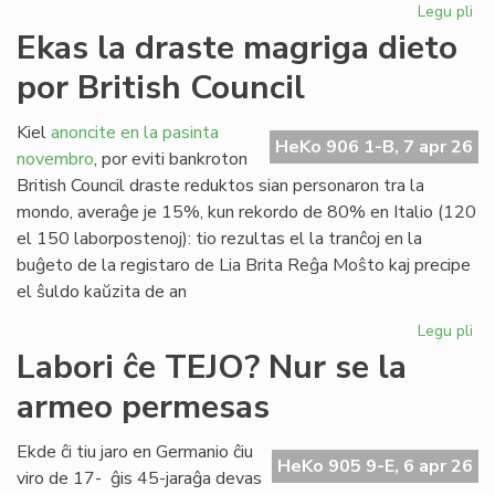
Legu pli
pri
"D
Ekas la draste magriga dieto
Ra
por British Council
al
San
en
Kiel
anoncite en la pasinta
HeKo 906 1-B, 7 apr 26
Ĉer
novembro
, por eviti bankroton
British Council draste reduktos sian personaron tra la
mondo, averaĝe je 15%, kun rekordo de 80% en Italio (120
el 150 laborpostenoj): tio rezultas el la tranĉoj en la
buĝeto de la registaro de Lia Brita Reĝa Moŝto kaj precipe
el ŝuldo kaŭzita de an
Legu pli
pri
Ek
Labori ĉe TEJO? Nur se la
la
armeo permesas
dr
ma
die
Ekde ĉi tiu jaro en Germanio ĉiu
HeKo 905 9-E, 6 apr 26
po
viro de 17- ĝis 45-jaraĝa devas
Bri