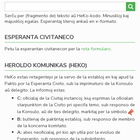
Serĉu per (fragmento de) teksto aŭ HeKo-kodo. Minuskloj kaj
majuskloj egalas. Esperantaj literoj ankaŭ en x-formato.
ESPERANTA CIVITANECO
Petu la esperantan civitanecon per la
reta formularo
.
HEROLDO KOMUNIKAS (HEKO)
HeKo estas retagentejo je la servo de la establoj en kaj apud la
Pakto por la Esperanta Civito, sub la imprimaturo de la Konsulo
aŭ delegito. La informoj estas:
C:
oﬁcialaj de la Civitaj instancoj, kiuj esprimas la oﬁcialan
starpunkton de la Civito pri specifa temo, sub responso de
la Konsulo, aŭ de ties delegito, markitaj per la simbolo
.
B:
bultenaj de paktintaj establoj, sub responso de membro
de la koncerna komitato.
A:
alies neoﬁcialaj, pri kio ajn utila por la evoluo de
Esperantio, sub responso de la subskribinto.