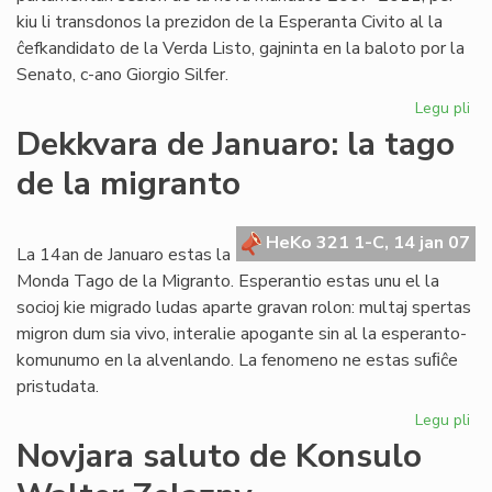
kiu li transdonos la prezidon de la Esperanta Civito al la
ĉefkandidato de la Verda Listo, gajninta en la baloto por la
Senato, c-ano Giorgio Silfer.
Legu pli
pri
La
Dekkvara de Januaro: la tago
Ko
de la migranto
ku
la
un
HeKo 321 1-C, 14 jan 07
pa
La 14an de Januaro estas la
se
Monda Tago de la Migranto. Esperantio estas unu el la
socioj kie migrado ludas aparte gravan rolon: multaj spertas
migron dum sia vivo, interalie apogante sin al la esperanto-
komunumo en la alvenlando. La fenomeno ne estas suﬁĉe
pristudata.
Legu pli
pri
De
Novjara saluto de Konsulo
de
Jan