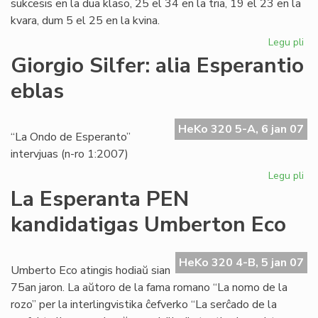
sukcesis en la dua klaso, 25 el 34 en la tria, 19 el 23 en la
kvara, dum 5 el 25 en la kvina.
Legu pli
pri
Ins
Giorgio Silfer: alia Esperantio
Za
eblas
en
akt
jar
HeKo 320 5-A, 6 jan 07
“La Ondo de Esperanto”
intervjuas (n-ro 1:2007)
Legu pli
pri
Gio
La Esperanta PEN
Sil
kandidatigas Umberton Eco
ali
Es
eb
HeKo 320 4-B, 5 jan 07
Umberto Eco atingis hodiaŭ sian
75an jaron. La aŭtoro de la fama romano “La nomo de la
rozo” per la interlingvistika ĉefverko “La serĉado de la