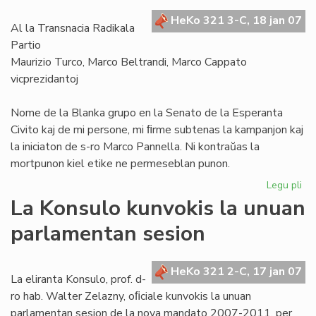
de
HeKo 321 3-C, 18 jan 07
"A
Al la Transnacia Radikala
Partio
Maurizio Turco, Marco Beltrandi, Marco Cappato
vicprezidantoj
Nome de la Blanka grupo en la Senato de la Esperanta
Civito kaj de mi persone, mi ﬁrme subtenas la kampanjon kaj
la iniciaton de s-ro Marco Pannella. Ni kontraŭas la
mortpunon kiel etike ne permeseblan punon.
Legu pli
pri
Bl
La Konsulo kunvokis la unuan
su
parlamentan sesion
ka
ko
mo
HeKo 321 2-C, 17 jan 07
La eliranta Konsulo, prof. d-
ro hab. Walter Zelazny, oﬁciale kunvokis la unuan
parlamentan sesion de la nova mandato 2007-2011, per