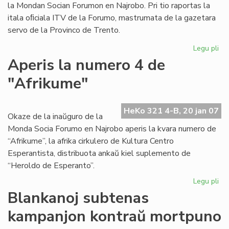
la Mondan Socian Forumon en Najrobo. Pri tio raportas la
itala oﬁciala ITV de la Forumo, mastrumata de la gazetara
servo de la Provinco de Trento.
Legu pli
pri
Ke
Aperis la numero 4 de
rif
"Afrikume"
la
eni
al
HeKo 321 4-B, 20 jan 07
Dal
Okaze de la inaŭguro de la
La
Monda Socia Forumo en Najrobo aperis la kvara numero de
“Afrikume”, la afrika cirkulero de Kultura Centro
Esperantista, distribuota ankaŭ kiel suplemento de
“Heroldo de Esperanto”.
Legu pli
pri
Ap
Blankanoj subtenas
la
kampanjon kontraŭ mortpuno
nu
4