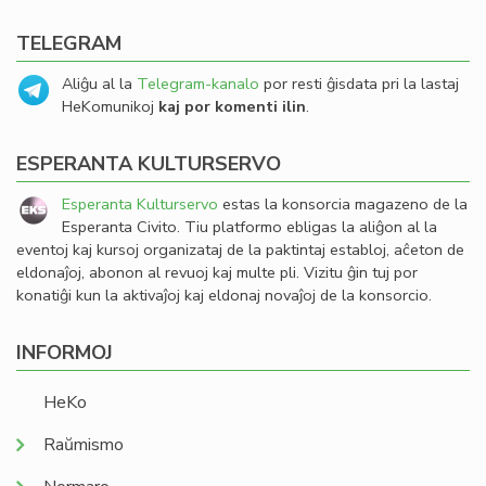
TELEGRAM
Aliĝu al la
Telegram-kanalo
por resti ĝisdata pri la lastaj
HeKomunikoj
kaj por komenti ilin
.
ESPERANTA KULTURSERVO
Esperanta Kulturservo
estas la konsorcia magazeno de la
Esperanta Civito. Tiu platformo ebligas la aliĝon al la
eventoj kaj kursoj organizataj de la paktintaj establoj, aĉeton de
eldonaĵoj, abonon al revuoj kaj multe pli. Vizitu ĝin tuj por
konatiĝi kun la aktivaĵoj kaj eldonaj novaĵoj de la konsorcio.
INFORMOJ
HeKo
Raŭmismo