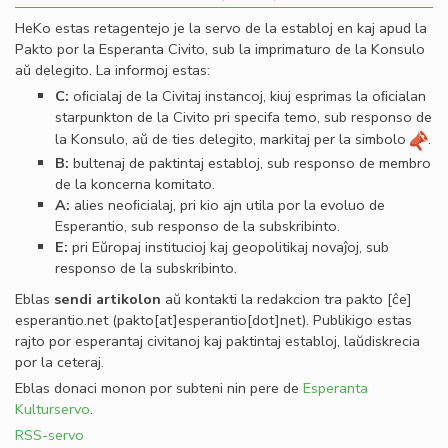
HeKo estas retagentejo je la servo de la establoj en kaj apud la
Pakto por la Esperanta Civito, sub la imprimaturo de la Konsulo
aŭ delegito. La informoj estas:
C:
oﬁcialaj de la Civitaj instancoj, kiuj esprimas la oﬁcialan
starpunkton de la Civito pri specifa temo, sub responso de
la Konsulo, aŭ de ties delegito, markitaj per la simbolo
.
B:
bultenaj de paktintaj establoj, sub responso de membro
de la koncerna komitato.
A:
alies neoﬁcialaj, pri kio ajn utila por la evoluo de
Esperantio, sub responso de la subskribinto.
E:
pri Eŭropaj institucioj kaj geopolitikaj novaĵoj, sub
responso de la subskribinto.
Eblas
sendi
artikolon
aŭ kontakti la redakcion tra
pakto
[ĉe]
esperantio
.
net
(pakto[at]esperantio[dot]net)
. Publikigo estas
rajto por esperantaj civitanoj kaj paktintaj establoj, laŭdiskrecia
por la ceteraj.
Eblas donaci monon por subteni nin pere de
Esperanta
Kulturservo
.
RSS-servo