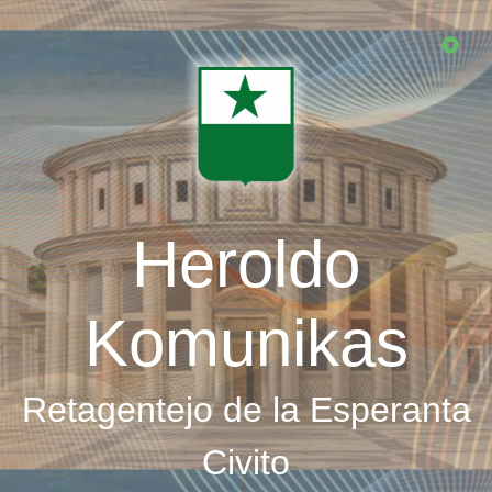
Skip
to
main
content
Heroldo
Komunikas
Retagentejo de la Esperanta
Civito