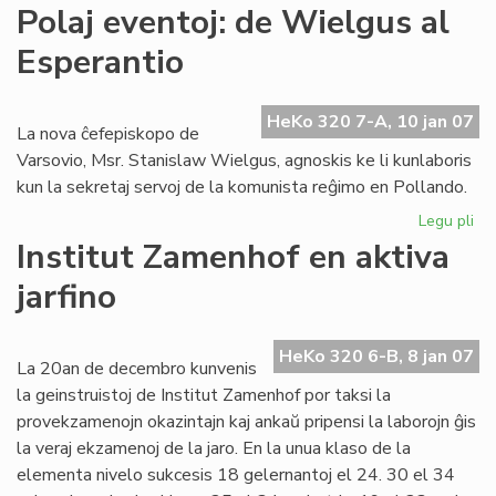
Gr
Polaj eventoj: de Wielgus al
tea
Esperantio
ag
po
Da
HeKo 320 7-A, 10 jan 07
To
La nova ĉefepiskopo de
Varsovio, Msr. Stanislaw Wielgus, agnoskis ke li kunlaboris
kun la sekretaj servoj de la komunista reĝimo en Pollando.
Legu pli
pri
Pol
Institut Zamenhof en aktiva
eve
jarfino
de
Wi
al
HeKo 320 6-B, 8 jan 07
Es
La 20an de decembro kunvenis
la geinstruistoj de Institut Zamenhof por taksi la
provekzamenojn okazintajn kaj ankaŭ pripensi la laborojn ĝis
la veraj ekzamenoj de la jaro. En la unua klaso de la
elementa nivelo sukcesis 18 gelernantoj el 24. 30 el 34