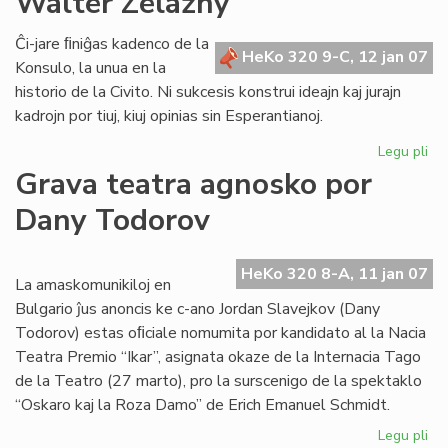
Walter Zelazny
la
ta
Ĉi-jare ﬁniĝas kadenco de la
HeKo 320 9-C, 12 jan 07
de
Konsulo, la unua en la
la
historio de la Civito. Ni sukcesis konstrui ideajn kaj jurajn
mi
kadrojn por tiuj, kiuj opinias sin Esperantianoj.
Legu pli
pri
No
Grava teatra agnosko por
sal
Dany Todorov
de
Ko
Wa
HeKo 320 8-A, 11 jan 07
Ze
La amaskomunikiloj en
Bulgario ĵus anoncis ke c-ano Jordan Slavejkov (Dany
Todorov) estas oﬁciale nomumita por kandidato al la Nacia
Teatra Premio “Ikar”, asignata okaze de la Internacia Tago
de la Teatro (27 marto), pro la surscenigo de la spektaklo
“Oskaro kaj la Roza Damo” de Erich Emanuel Schmidt.
Legu pli
pri