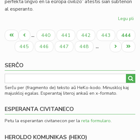
perfekta lingvo en la eŭropa civilizo” atestis sian subtenon
al esperanto.
Legu pli
pri
La
Pagination
Es
Unua
Antaŭa
Paĝo
Paĝo
Paĝo
Paĝo
Aktual
440
441
442
443
444
…
PE
paĝo
paĝo
paĝo
ka
Paĝo
Paĝo
Paĝo
Paĝo
Next
Last
445
446
447
448
…
Um
page
page
Ec
SERĈO
Serĉu per (fragmento de) teksto aŭ HeKo-kodo. Minuskloj kaj
majuskloj egalas. Esperantaj literoj ankaŭ en x-formato.
ESPERANTA CIVITANECO
Petu la esperantan civitanecon per la
reta formularo
.
HEROLDO KOMUNIKAS (HEKO)