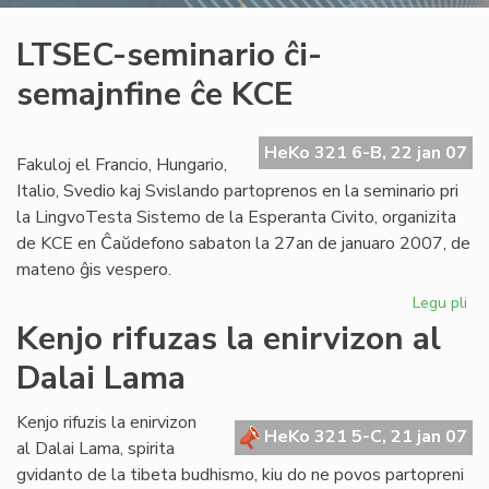
LTSEC-seminario ĉi-
semajnfine ĉe KCE
HeKo 321 6-B, 22 jan 07
Fakuloj el Francio, Hungario,
Italio, Svedio kaj Svislando partoprenos en la seminario pri
la LingvoTesta Sistemo de la Esperanta Civito, organizita
de KCE en Ĉaŭdefono sabaton la 27an de januaro 2007, de
mateno ĝis vespero.
Legu pli
pri
LT
Kenjo rifuzas la enirvizon al
se
Dalai Lama
ĉi-
se
ĉe
Kenjo rifuzis la enirvizon
HeKo 321 5-C, 21 jan 07
KC
al Dalai Lama, spirita
gvidanto de la tibeta budhismo, kiu do ne povos partopreni