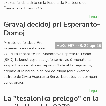
okazos funebra akto en la Esperanta Panteono de
Ĉaŭdefono, 1 majo 2026.
Legu pli
pri
La
Gravaj decidoj pri Esperanto-
es
Domoj
po
fu
pr
Aĉetite de fonduso Pro
HeKo 907 4-B, 20 apr 26
Ber
Esperanto en septembro
Ni
2025 kaj rebaptite kiel Skandinava Esperanto-Domo
(SED), la konstruoj en Lesjoforso ricevis ĉi-monate la
ekspertizon de faka entrepreno rilate al la tegmento,
prepare al la baldaŭa deĵoro de triopa (eble kvaropa)
patrolo de Civila Esperanta Servo, kiu estos tie por ripari,
purigi, ordigi.
Legu pli
pri
Gr
La "tesalonika prelego" en la
dec
pri