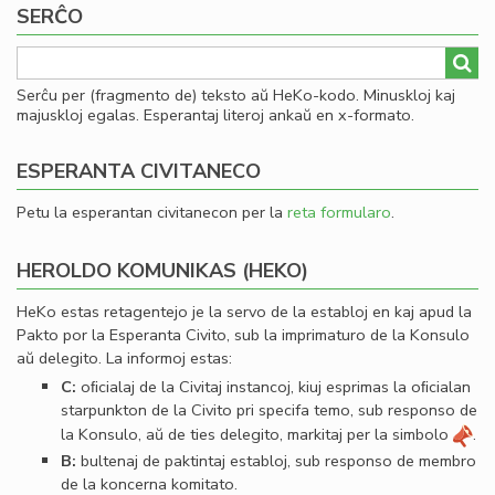
SERĈO
al
he
Serĉu per (fragmento de) teksto aŭ HeKo-kodo. Minuskloj kaj
majuskloj egalas. Esperantaj literoj ankaŭ en x-formato.
ESPERANTA CIVITANECO
Petu la esperantan civitanecon per la
reta formularo
.
HEROLDO KOMUNIKAS (HEKO)
HeKo estas retagentejo je la servo de la establoj en kaj apud la
Pakto por la Esperanta Civito, sub la imprimaturo de la Konsulo
aŭ delegito. La informoj estas:
C:
oﬁcialaj de la Civitaj instancoj, kiuj esprimas la oﬁcialan
starpunkton de la Civito pri specifa temo, sub responso de
la Konsulo, aŭ de ties delegito, markitaj per la simbolo
.
B:
bultenaj de paktintaj establoj, sub responso de membro
de la koncerna komitato.