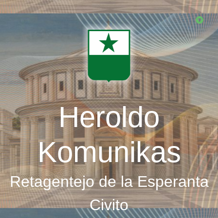
Skip
to
main
content
Heroldo
Komunikas
Retagentejo de la Esperanta
Civito