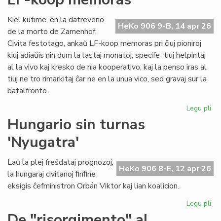
ĉiu
ofi
Kiel kutime, en la datreveno
HeKo 906 9-B, 14 apr 26
de la morto de Zamenhof,
Civita festotago, ankaŭ LF-koop memoras pri ĉiuj pioniroj
kiuj adiaŭis nin dum la lastaj monatoj, specife tiuj helpintaj
al la vivo kaj kresko de nia kooperativo; kaj la penso iras al
tiuj ne tro rimarkitaj ĉar ne en la unua vico, sed gravaj sur la
batalfronto.
Legu pli
pri
Ta
Hungario sin turnas
de
'Nyugatra'
ĉiuj
pio
20
Laŭ la plej freŝdataj prognozoj,
HeKo 906 8-E, 12 apr 26
-
la hungaraj civitanoj ﬁnﬁne
LF-
eksigis ĉefministron Orbán Viktor kaj lian koalicion.
ko
me
Legu pli
pri
Hu
De "risorgimento" al