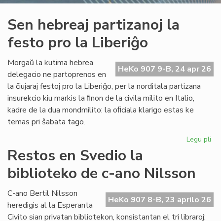
Sen hebreaj partizanoj la
festo pro la Liberiĝo
Morgaŭ la kutima hebrea
HeKo 907 9-B, 24 apr 26
delegacio ne partoprenos en
la ĉiujaraj festoj pro la Liberiĝo, per la norditala partizana
insurekcio kiu markis la ﬁnon de la civila milito en Italio,
kadre de la dua mondmilito: la oﬁciala klarigo estas ke
temas pri ŝabata tago.
Legu pli
pri
Se
Restos en Svedio la
he
biblioteko de c-ano Nilsson
par
la
fes
C-ano Bertil Nilsson
HeKo 907 8-B, 23 aprilo 26
pr
heredigis al la Esperanta
la
Civito sian privatan bibliotekon, konsistantan el tri libraroj: