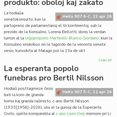
produkto: oboloj kaj zakato
de
kom
al
La hodiaŭa
HeKo 907 6-C, 22 apr 26
vi
senatokonsulto, kun la
partopreno de parlamentanoj el tri kontinentoj, sub la
prezido de la Konsulino, Lorena Bellotti, donis la verdan
lumon al la
leĝopropono Martinelli-Blanco-Giordano,
kiun la
Konsulino enskribos en la tagordo de la venonta senata
sesio, kunvokita al Malago por la 13a de okt
Legu pli
pri
Pr
La esperanta popolo
no
funebras pro Bertil Nilsson
fi
pro
obo
Hodiaŭ posttagmeze ĉesis
HeKo 907 5-C, 21 apr 26
kaj
bati la koro de granda
za
homo kaj granda raŭmisto, c-ano Bertil Nilsson
(1933[1956]-2026), unu el la guruoj de la Esperanta
Civito, spirite komparebla al
c-ano Leen Deij
: memore pri Li