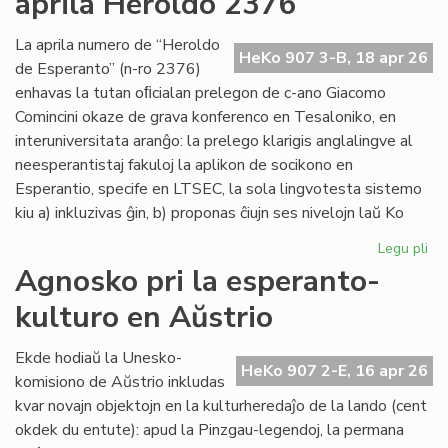
aprila Heroldo 2376
Es
Do
La aprila numero de “Heroldo
HeKo 907 3-B, 18 apr 26
de Esperanto” (n-ro 2376)
enhavas la tutan oﬁcialan prelegon de c-ano Giacomo
Comincini okaze de grava konferenco en Tesaloniko, en
interuniversitata aranĝo: la prelego klarigis anglalingve al
neesperantistaj fakuloj la aplikon de socikono en
Esperantio, specife en LTSEC, la sola lingvotesta sistemo
kiu a) inkluzivas ĝin, b) proponas ĉiujn ses nivelojn laŭ Ko
Legu pli
pri
La
Agnosko pri la esperanto-
"te
kulturo en Aŭstrio
pr
en
la
Ekde hodiaŭ la Unesko-
HeKo 907 2-E, 16 apr 26
apr
komisiono de Aŭstrio inkludas
He
kvar novajn objektojn en la kulturheredaĵo de la lando (cent
23
okdek du entute): apud la Pinzgau-legendoj, la permana