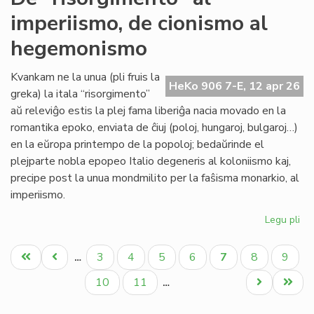
sin
imperiismo, de cionismo al
tu
'Ny
hegemonismo
Kvankam ne la unua (pli fruis la
HeKo 906 7-E, 12 apr 26
greka) la itala “risorgimento”
aŭ releviĝo estis la plej fama liberiĝa nacia movado en la
romantika epoko, enviata de ĉiuj (poloj, hungaroj, bulgaroj…)
en la eŭropa printempo de la popoloj; bedaŭrinde el
plejparte nobla epopeo Italio degeneris al koloniismo kaj,
precipe post la unua mondmilito per la faŝisma monarkio, al
imperiismo.
Legu pli
pri
De
Pagination
"ri
Unua
Antaŭa
Paĝo
Paĝo
Paĝo
Paĝo
Aktuala
Paĝo
Paĝo
3
4
5
6
7
8
9
…
al
paĝo
paĝo
paĝo
imp
Paĝo
Paĝo
Next
Last
10
11
…
de
page
page
ci