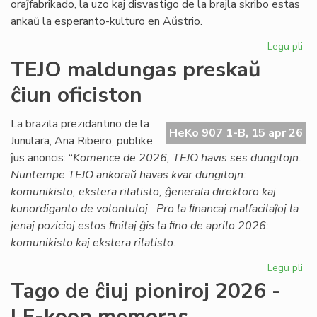
oraĵfabrikado, la uzo kaj disvastigo de la brajla skribo estas
ankaŭ la esperanto-kulturo en Aŭstrio.
Legu pli
pri
Ag
TEJO maldungas preskaŭ
pri
ĉiun oficiston
la
es
kul
La brazila prezidantino de la
HeKo 907 1-B, 15 apr 26
en
Junulara, Ana Ribeiro, publike
Aŭs
ĵus anoncis: “
Komence de 2026, TEJO havis ses dungitojn.
Nuntempe TEJO ankoraŭ havas kvar dungitojn:
komunikisto, ekstera rilatisto, ĝenerala direktoro kaj
kunordiganto de volontuloj. Pro la ﬁnancaj malfacilaĵoj la
jenaj pozicioj estos ﬁnitaj ĝis la ﬁno de aprilo 2026:
komunikisto kaj ekstera rilatisto.
Legu pli
pri
TE
Tago de ĉiuj pioniroj 2026 -
ma
LF-koop memoras
pr