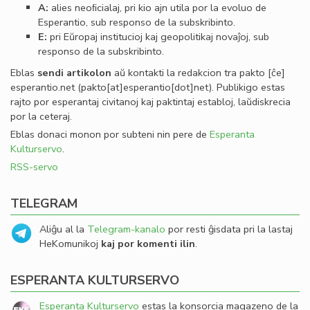
A:
alies neoﬁcialaj, pri kio ajn utila por la evoluo de
Esperantio, sub responso de la subskribinto.
E:
pri Eŭropaj institucioj kaj geopolitikaj novaĵoj, sub
responso de la subskribinto.
Eblas
sendi
artikolon
aŭ kontakti la redakcion tra
pakto
[ĉe]
esperantio
.
net
(pakto[at]esperantio[dot]net)
. Publikigo estas
rajto por esperantaj civitanoj kaj paktintaj establoj, laŭdiskrecia
por la ceteraj.
Eblas donaci monon por subteni nin pere de
Esperanta
Kulturservo
.
RSS-servo
TELEGRAM
Aliĝu al la
Telegram-kanalo
por resti ĝisdata pri la lastaj
HeKomunikoj
kaj por komenti ilin
.
ESPERANTA KULTURSERVO
Esperanta Kulturservo
estas la konsorcia magazeno de la