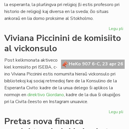
Lib
la esperanta, la plurlingva pri religioj (li estis profesoro pri
historio de religioj) kaj diversa en la sveda; ĉio situas
ankoraŭ en lia domo proksime al Stokholmo.
Legu pli
pri
Re
Viviana Piccinini de komisiito
en
al vickonsulo
Sv
la
bib
Post kelkmonata aktiveco
HeKo 907 6-C, 23 apr 26
de
kiel komisiito pri ISEBA, c-
c-
ino Viviana Piccinini estis nomumita hieraŭ vickonsulo pri
an
bibliotekoj kaj sociaj retmedioj fare de la Konsulino de la
Ni
Esperanta Civito: kadre de la unua delego ŝi aplikos la
normojn en
direktivo Giordano
, kadre de la dua ŝi okupiĝos
pri la Civita ĉeesto en Instagram unuavice.
Legu pli
pri
Vi
Pretas nova financa
Pic