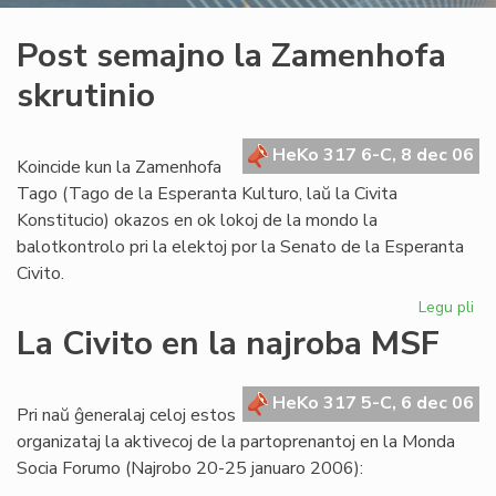
Post semajno la Zamenhofa
skrutinio
HeKo 317 6-C, 8 dec 06
Koincide kun la Zamenhofa
Tago (Tago de la Esperanta Kulturo, laŭ la Civita
Konstitucio) okazos en ok lokoj de la mondo la
balotkontrolo pri la elektoj por la Senato de la Esperanta
Civito.
Legu pli
pri
Po
La Civito en la najroba MSF
se
la
Za
HeKo 317 5-C, 6 dec 06
Pri naŭ ĝeneralaj celoj estos
skr
organizataj la aktivecoj de la partoprenantoj en la Monda
Socia Forumo (Najrobo 20-25 januaro 2006):