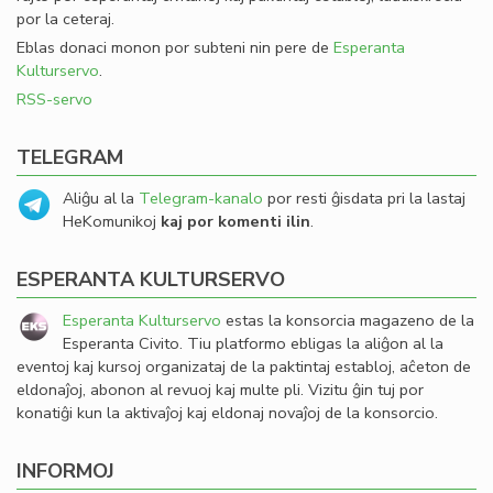
por la ceteraj.
Eblas donaci monon por subteni nin pere de
Esperanta
Kulturservo
.
RSS-servo
TELEGRAM
Aliĝu al la
Telegram-kanalo
por resti ĝisdata pri la lastaj
HeKomunikoj
kaj por komenti ilin
.
ESPERANTA KULTURSERVO
Esperanta Kulturservo
estas la konsorcia magazeno de la
Esperanta Civito. Tiu platformo ebligas la aliĝon al la
eventoj kaj kursoj organizataj de la paktintaj establoj, aĉeton de
eldonaĵoj, abonon al revuoj kaj multe pli. Vizitu ĝin tuj por
konatiĝi kun la aktivaĵoj kaj eldonaj novaĵoj de la konsorcio.
INFORMOJ