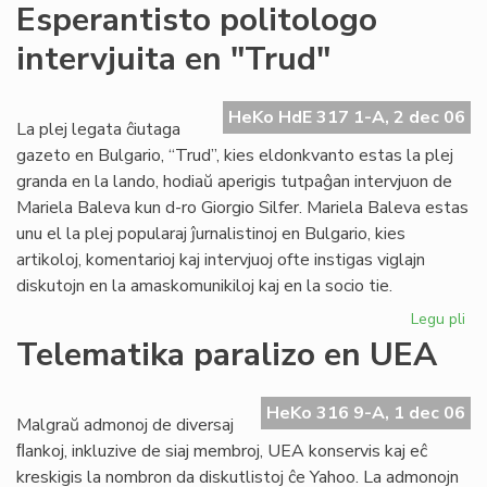
For
Esperantisto politologo
la
intervjuita en "Trud"
em
Te
Ju
HeKo HdE 317 1-A, 2 dec 06
La plej legata ĉiutaga
gazeto en Bulgario, “Trud”, kies eldonkvanto estas la plej
granda en la lando, hodiaŭ aperigis tutpaĝan intervjuon de
Mariela Baleva kun d-ro Giorgio Silfer. Mariela Baleva estas
unu el la plej popularaj ĵurnalistinoj en Bulgario, kies
artikoloj, komentarioj kaj intervjuoj ofte instigas viglajn
diskutojn en la amaskomunikiloj kaj en la socio tie.
Legu pli
pri
Esp
Telematika paralizo en UEA
pol
int
en
HeKo 316 9-A, 1 dec 06
Malgraŭ admonoj de diversaj
"T
ﬂankoj, inkluzive de siaj membroj, UEA konservis kaj eĉ
kreskigis la nombron da diskutlistoj ĉe Yahoo. La admonojn