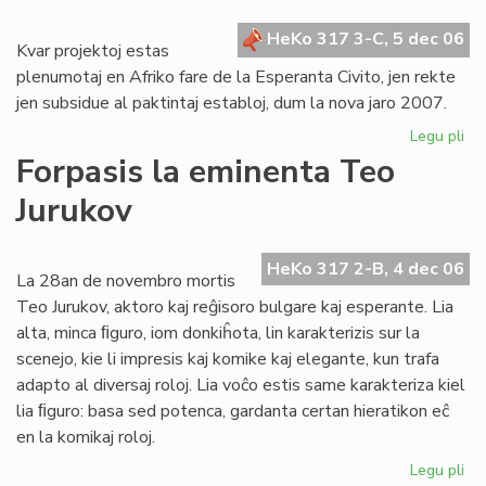
for
HeKo 317 3-C, 5 dec 06
Kvar projektoj estas
plenumotaj en Afriko fare de la Esperanta Civito, jen rekte
jen subsidue al paktintaj establoj, dum la nova jaro 2007.
Legu pli
pri
Pro
Forpasis la eminenta Teo
po
Jurukov
Afr
en
20
HeKo 317 2-B, 4 dec 06
La 28an de novembro mortis
Teo Jurukov, aktoro kaj reĝisoro bulgare kaj esperante. Lia
alta, minca ﬁguro, iom donkiĥota, lin karakterizis sur la
scenejo, kie li impresis kaj komike kaj elegante, kun trafa
adapto al diversaj roloj. Lia voĉo estis same karakteriza kiel
lia ﬁguro: basa sed potenca, gardanta certan hieratikon eĉ
en la komikaj roloj.
Legu pli
pri