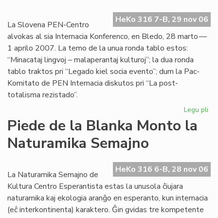
HeKo 316 7-B, 29 nov 06
La Slovena PEN-Centro
alvokas al sia Internacia Konferenco, en Bledo, 28 marto —
1 aprilo 2007. La temo de la unua ronda tablo estos:
“Minacataj lingvoj – malaperantaj kulturoj”; la dua ronda
tablo traktos pri “Legado kiel socia evento”; dum la Pac-
Komitato de PEN Internacia diskutos pri “La post-
totalisma rezistado”.
Legu pli
pri
La
Piede de la Blanka Monto la
Es
Naturamika Semajno
PE
po
la
HeKo 316 6-B, 28 nov 06
Pa
La Naturamika Semajno de
Ko
Kultura Centro Esperantista estas la unusola ĉiujara
naturamika kaj ekologia aranĝo en esperanto, kun internacia
(eĉ interkontinenta) karaktero. Ĝin gvidas tre kompetente