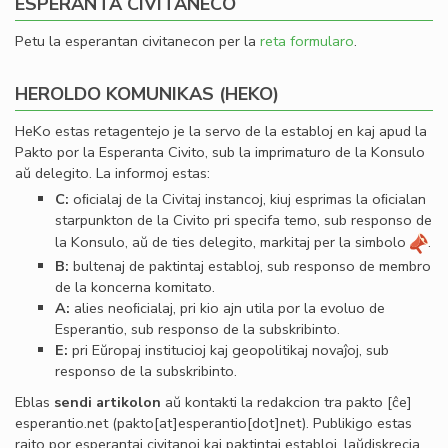
ESPERANTA CIVITANECO
Petu la esperantan civitanecon per la
reta formularo
.
HEROLDO KOMUNIKAS (HEKO)
HeKo estas retagentejo je la servo de la establoj en kaj apud la
Pakto por la Esperanta Civito, sub la imprimaturo de la Konsulo
aŭ delegito. La informoj estas:
C:
oﬁcialaj de la Civitaj instancoj, kiuj esprimas la oﬁcialan
starpunkton de la Civito pri specifa temo, sub responso de
la Konsulo, aŭ de ties delegito, markitaj per la simbolo
.
B:
bultenaj de paktintaj establoj, sub responso de membro
de la koncerna komitato.
A:
alies neoﬁcialaj, pri kio ajn utila por la evoluo de
Esperantio, sub responso de la subskribinto.
E:
pri Eŭropaj institucioj kaj geopolitikaj novaĵoj, sub
responso de la subskribinto.
Eblas
sendi
artikolon
aŭ kontakti la redakcion tra
pakto
[ĉe]
esperantio
.
net
(pakto[at]esperantio[dot]net)
. Publikigo estas
rajto por esperantaj civitanoj kaj paktintaj establoj, laŭdiskrecia