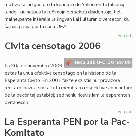
motivis la indigno pro la konduto de Yahoo en totalismaj
landoj, kiu helpas la reĝimojn persekuti disidentojn, tiel
malhelpante interalie la lingvan kaj kulturan diversecon, kiu
ŝajnas grava por la nuna UEA.
Legu pli
pri
Te
Civita censotago 2006
par
en
UE
HeKo 316 8-C, 30 nov 06
La 30a de novembro 2006
estas la unua efektiva censotago en la historio de la
Esperanta Civito. En 2001 fakte ekzistis nur provizora
registro, bazita sur la tuta membraro respektive abonantaro
de la paktintaj establoj; sed neniu ricevis jam la esperantan
civitanecon.
Legu pli
pri
Civ
La Esperanta PEN por la Pac-
ce
Komitato
20