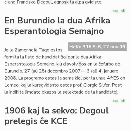
c-ano Francisko Degoul, agnoskita alpa gvidisto.
Legu pli
pri
Pi
En Burundio la dua Afrika
de
Esperantologia Semajno
la
Bl
Mo
HeKo 316 5-B, 27 nov 06
la
Je la Zamenhofa Tago estos
Na
fermita la listo de kandidatiĝoj por la dua Afrika
Se
Esperantologia Semajno, kiu disvolviĝos en la ĉefurbo de
Burundio, 27 (aŭ 28) decembro 2007 — 3 (aŭ 4) januaro
2008. La programo estas la sama kiel por la unua AfrES en
Lomeo, kaj la kursgvidanto estos prof. Giorgio Silfer. Post
la indikita limdato okazos la selektado de la kandidatoj.
Legu pli
pri
En
1906 kaj la sekvo: Degoul
Bu
prelegis ĉe KCE
la
du