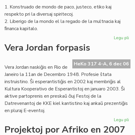
1. Konstruado de mondo de paco, justeco, etiko kaj
respekto pri la diversaj spiritecoj.
2. Liberigo de la mondo el la regado de la multnacia kaj
ﬁnanca kapitalo.
Legu pli
pri
La
Vera Jordan forpasis
Civ
en
la
HeKo 317 4-A, 6 dec 06
Vera Jordan naskiĝis en Rio de
na
Janeiro la 11an de Decembro 1948. Profesie ŝtata
MS
instruistino. Ŝi esperantistiĝis en 2002 kaj membriĝis al
Kultura Kooperativo de Esperantistoj en januaro 2003. Ŝi
aktive partoprenis en preskaŭ ĉiuj Festoj de la
Datrevenantoj de KKE kiel kantistino kaj ankaŭ prezentiĝis
en pluraj E-eventoj.
Legu pli
pri
Ve
Projektoj por Afriko en 2007
Jo