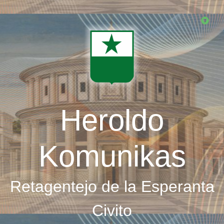
Skip
to
main
content
Heroldo
Komunikas
Retagentejo de la Esperanta
Civito