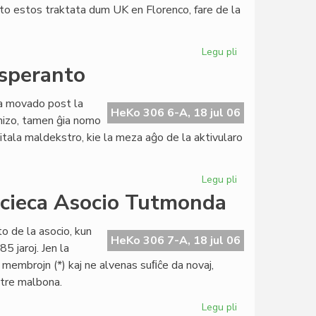
eto estos traktata dum UK en Florenco, fare de la
al
UEA
Legu pli
pri
Politika
esperanto
partio
petas
ara movado post la
la
HeKo 306 6-A, 18 jul 06
anizo, tamen ĝia nomo
aliĝon
itala maldekstro, kie la meza aĝo de la aktivularo
al
UEA
Legu pli
pri
Itala
acieca Asocio Tutmonda
socialista
junularo
o de la asocio, kun
kaj
HeKo 306 7-A, 18 jul 06
5 jaroj. Jen la
esperanto
n membrojn (*) kaj ne alvenas suﬁĉe da novaj,
s tre malbona.
Legu pli
pri