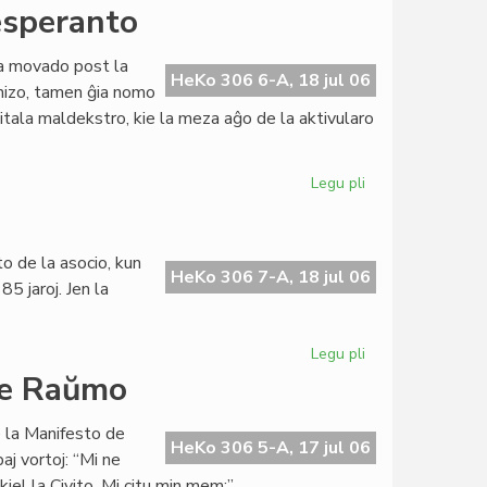
Grava
 esperanto
financa
krizo
ara movado post la
en
HeKo 306 6-A, 18 jul 06
anizo, tamen ĝia nomo
Sennacieca
itala maldekstro, kie la meza aĝo de la aktivularo
Asocio
Tutmonda
Legu pli
pri
Itala
Socialista
Junularo
o de la asocio, kun
kaj
HeKo 306 7-A, 18 jul 06
5 jaroj. Jen la
esperanto
Legu pli
pri
Grava
 de Raŭmo
financa
krizo
e la Manifesto de
en
HeKo 306 5-A, 17 jul 06
aj vortoj: “Mi ne
SAT
iel la Civito. Mi citu min mem:”