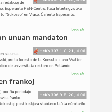
a redakcioj de
o, Esperanta PEN-Centro, Itala Interlingvistika
to “Sukceso” en Vraco, Ĉarento Esperanto,
Legu pli
pri
La
ian unuan mandaton
Forumo
konstatas
la
HeKo 307 1-C, 21 jul 06
en sia unua
kreskon
ski, pro la foresto de la Konsulo, c-ano Walter
de
oﬁco de universitata rektoro en Pollando.
la
Civito
Legu pli
pri
La
en frankoj
Senato
sukcese
 por ĉiu periodaĵo
fermas
HeKo 306 9-B, 20 jul 06
svisa franko.
sian
ostoj, post kelkjara stabileco laŭ la eŭrotarifo.
unuan
mandaton