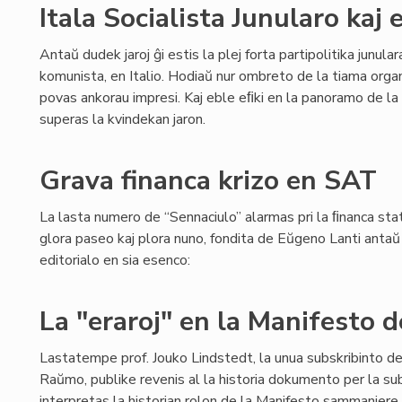
Itala Socialista Junularo kaj
Antaŭ dudek jaroj ĝi estis la plej forta partipolitika junul
komunista, en Italio. Hodiaŭ nur ombreto de la tiama org
povas ankorau impresi. Kaj eble eﬁki en la panoramo de la 
superas la kvindekan jaron.
Grava financa krizo en SAT
La lasta numero de “Sennaciulo” alarmas pri la ﬁnanca stat
glora paseo kaj plora nuno, fondita de Eŭgeno Lanti antaŭ 8
editorialo en sia esenco:
La "eraroj" en la Manifesto
Lastatempe prof. Jouko Lindstedt, la unua subskribinto d
Raŭmo, publike revenis al la historia dokumento per la sub
interpretas la historian rolon de la Manifesto sammaniere k