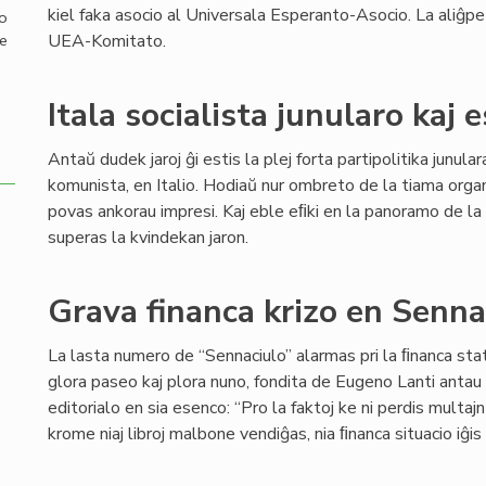
kiel faka asocio al Universala Esperanto-Asocio. La aliĝp
mo
UEA-Komitato.
de
Itala socialista junularo kaj 
Antaŭ dudek jaroj ĝi estis la plej forta partipolitika junul
komunista, en Italio. Hodiaŭ nur ombreto de la tiama org
povas ankorau impresi. Kaj eble eﬁki en la panoramo de la 
superas la kvindekan jaron.
Grava financa krizo en Senn
La lasta numero de “Sennaciulo” alarmas pri la ﬁnanca stat
glora paseo kaj plora nuno, fondita de Eugeno Lanti antau 8
editorialo en sia esenco: “Pro la faktoj ke ni perdis multaj
krome niaj libroj malbone vendiĝas, nia ﬁnanca situacio iĝi