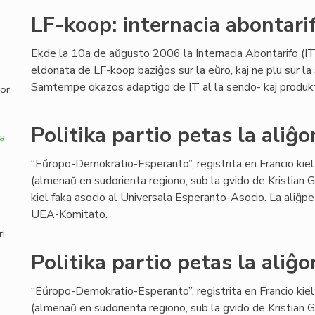
LF-koop: internacia abontari
,
Ekde la 10a de aŭgusto 2006 la Internacia Abontarifo (IT)
eldonata de LF-koop baziĝos sur la eŭro, kaj ne plu sur la 
Samtempe okazos adaptigo de IT al la sendo- kaj produktok
por
Politika partio petas la aliĝ
a
“Eŭropo-Demokratio-Esperanto”, registrita en Francio kiel 
(almenaŭ en sudorienta regiono, sub la gvido de Kristian Ga
kiel faka asocio al Universala Esperanto-Asocio. La aliĝp
UEA-Komitato.
ri
Politika partio petas la aliĝ
“Eŭropo-Demokratio-Esperanto”, registrita en Francio kiel 
(almenaŭ en sudorienta regiono, sub la gvido de Kristian Ga