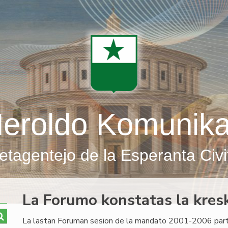
eroldo Komunik
etagentejo de la Esperanta Civi
La Forumo konstatas la kresk
La lastan Foruman sesion de la mandato 2001-2006 part