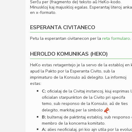
Serĉu per (fragmento de) teksto aŭ HeKo-kodo.
Minuskloj kaj majuskloj egalas. Esperantaj literoj ank
en x-formato.
ESPERANTA CIVITANECO
Petu la esperantan civitanecon per la
reta formularo
.
HEROLDO KOMUNIKAS (HEKO)
HeKo estas retagentejo je la servo de la establoj en 
apud la Pakto por la Esperanta Civito, sub la
imprimaturo de la Konsulo aŭ delegito. La informoj
estas:
C:
oﬁcialaj de la Civitaj instancoj, kiuj esprimas 
oﬁcialan starpunkton de la Civito pri specifa
temo, sub responso de la Konsulo, aŭ de ties
delegito, markitaj per la simbolo
.
B:
bultenaj de paktintaj establoj, sub responso
membro de la koncerna komitato.
A:
alies neoﬁcialaj, pri kio ajn utila por la evolu