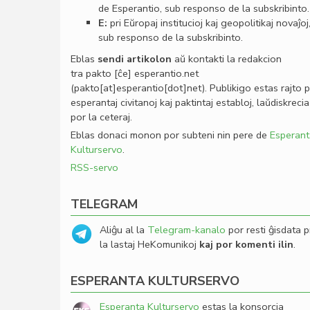
de Esperantio, sub responso de la subskribinto.
E:
pri Eŭropaj institucioj kaj geopolitikaj novaĵoj
sub responso de la subskribinto.
Eblas
sendi
artikolon
aŭ kontakti la redakcion
tra
pakto
[ĉe]
esperantio
.
net
(pakto[at]esperantio[dot]net)
. Publikigo estas rajto 
esperantaj civitanoj kaj paktintaj establoj, laŭdiskrecia
por la ceteraj.
Eblas donaci monon por subteni nin pere de
Esperant
Kulturservo
.
RSS-servo
TELEGRAM
Aliĝu al la
Telegram-kanalo
por resti ĝisdata p
la lastaj HeKomunikoj
kaj por komenti ilin
.
ESPERANTA KULTURSERVO
Esperanta Kulturservo
estas la konsorcia