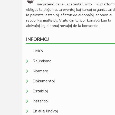
magazeno de la Esperanta Civito. Tiu platfor
ebligas la aliĝon al la eventoj kaj kursoj organizataj 
la paktintaj establoj, aĉeton de eldonaĵoj, abonon al
revuoj kaj multe pli. Vizitu ĝin tuj por konatiĝi kun la
aktivaĵoj kaj eldonaj novaĵoj de la konsorcio.
INFORMOJ
HeKo
Raŭmismo
Normaro
Dokumentoj
Establoj
Instancoj
En aliaj lingvoj