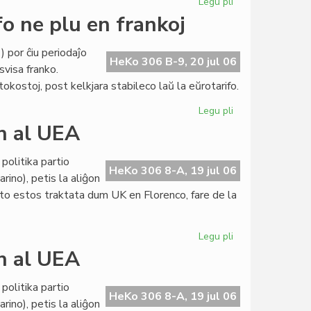
Legu pli
pri
Internacia
fo ne plu en frankoj
abontarifo
ne
 por ĉiu periodaĵo
plu
HeKo 306 B-9, 20 jul 06
svisa franko.
en
ostoj, post kelkjara stabileco laŭ la eŭrotarifo.
frankoj
Legu pli
pri
LF-
on al UEA
koop:
internacia
politika partio
abontarifo
HeKo 306 8-A, 19 jul 06
rino), petis la aliĝon
ne
eto estos traktata dum UK en Florenco, fare de la
plu
en
frankoj
Legu pli
pri
Politika
on al UEA
partio
petas
politika partio
la
HeKo 306 8-A, 19 jul 06
rino), petis la aliĝon
aliĝon