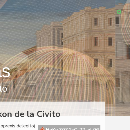
as
to
on de la Civito
oprenis delegitoj
HeKo 307 2-C, 22 jul 06