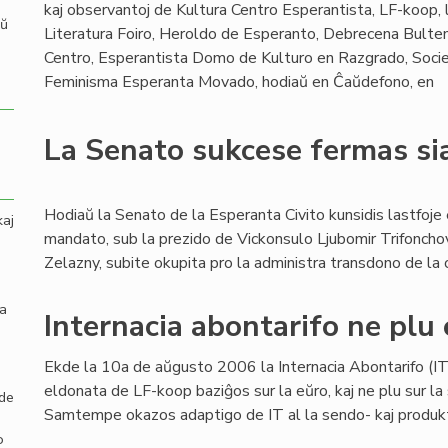
kaj observantoj de Kultura Centro Esperantista, LF-koop, l
aŭ
Literatura Foiro, Heroldo de Esperanto, Debrecena Bulten
Centro, Esperantista Domo de Kulturo en Razgrado, Socie
Feminisma Esperanta Movado, hodiaŭ en Ĉaŭdefono, en
La Senato sukcese fermas s
Hodiaŭ la Senato de la Esperanta Civito kunsidis lastfoje 
kaj
mandato, sub la prezido de Vickonsulo Ljubomir Trifonchov
Zelazny, subite okupita pro la administra transdono de la 
la
Internacia abontarifo ne plu 
Ekde la 10a de aŭgusto 2006 la Internacia Abontarifo (IT)
eldonata de LF-koop baziĝos sur la eŭro, kaj ne plu sur la 
 de
Samtempe okazos adaptigo de IT al la sendo- kaj produktok
o