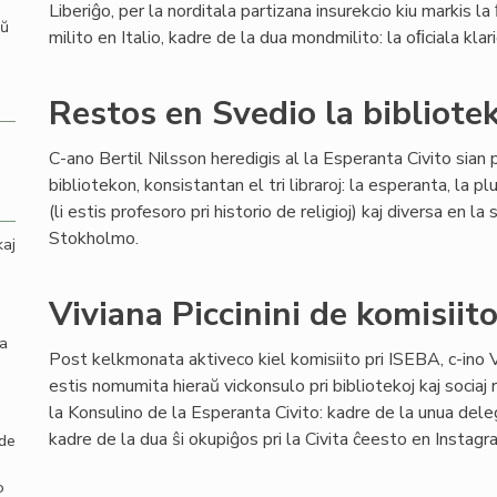
Liberiĝo, per la norditala partizana insurekcio kiu markis la 
aŭ
milito en Italio, kadre de la dua mondmilito: la oﬁciala kl
Restos en Svedio la bibliote
C-ano Bertil Nilsson heredigis al la Esperanta Civito sian 
bibliotekon, konsistantan el tri libraroj: la esperanta, la plur
(li estis profesoro pri historio de religioj) kaj diversa en 
Stokholmo.
kaj
Viviana Piccinini de komisiit
la
Post kelkmonata aktiveco kiel komisiito pri ISEBA, c-ino Vi
estis nomumita hieraŭ vickonsulo pri bibliotekoj kaj sociaj
la Konsulino de la Esperanta Civito: kadre de la unua dele
kadre de la dua ŝi okupiĝos pri la Civita ĉeesto en Instag
 de
o