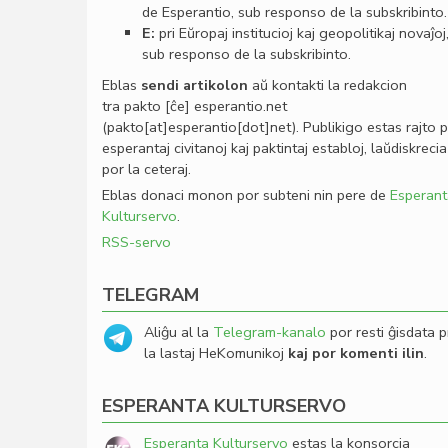
de Esperantio, sub responso de la subskribinto.
E:
pri Eŭropaj institucioj kaj geopolitikaj novaĵoj
sub responso de la subskribinto.
Eblas
sendi
artikolon
aŭ kontakti la redakcion
tra
pakto
[ĉe]
esperantio
.
net
(pakto[at]esperantio[dot]net)
. Publikigo estas rajto 
esperantaj civitanoj kaj paktintaj establoj, laŭdiskrecia
por la ceteraj.
Eblas donaci monon por subteni nin pere de
Esperant
Kulturservo
.
RSS-servo
TELEGRAM
Aliĝu al la
Telegram-kanalo
por resti ĝisdata p
la lastaj HeKomunikoj
kaj por komenti ilin
.
ESPERANTA KULTURSERVO
Esperanta Kulturservo
estas la konsorcia