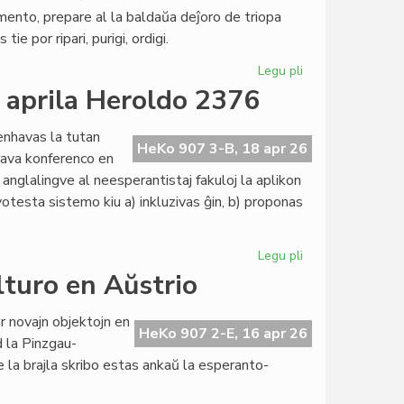
pro
mento, prepare al la baldaŭa deĵoro de triopa
Bertil
e por ripari, purigi, ordigi.
Nilsson
Legu pli
pri
Gravaj
a aprila Heroldo 2376
decidoj
pri
enhavas la tutan
Esperanto-
HeKo 907 3-B, 18 apr 26
rava konferenco en
Domoj
 anglalingve al neesperantistaj fakuloj la aplikon
otesta sistemo kiu a) inkluzivas ĝin, b) proponas
Legu pli
pri
La
lturo en Aŭstrio
"tesalonika
prelego"
 novajn objektojn en
en
HeKo 907 2-E, 16 apr 26
d la Pinzgau-
la
e la brajla skribo estas ankaŭ la esperanto-
aprila
Heroldo