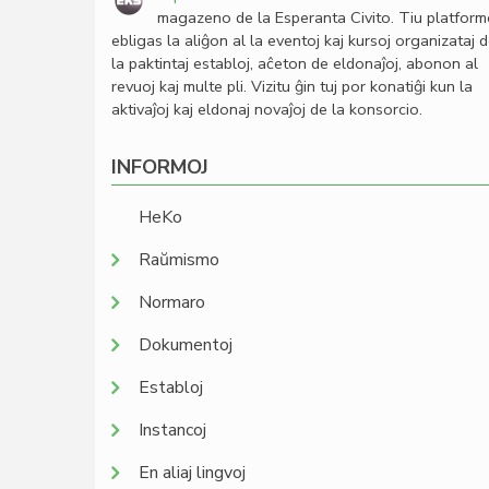
magazeno de la Esperanta Civito. Tiu platfor
ebligas la aliĝon al la eventoj kaj kursoj organizataj 
la paktintaj establoj, aĉeton de eldonaĵoj, abonon al
revuoj kaj multe pli. Vizitu ĝin tuj por konatiĝi kun la
aktivaĵoj kaj eldonaj novaĵoj de la konsorcio.
INFORMOJ
HeKo
Raŭmismo
Normaro
Dokumentoj
Establoj
Instancoj
En aliaj lingvoj