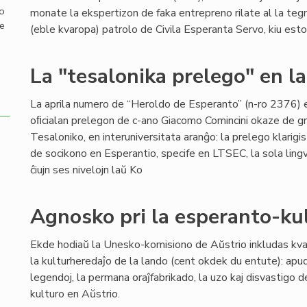
mo
monate la ekspertizon de faka entrepreno rilate al la teg
de
(eble kvaropa) patrolo de Civila Esperanta Servo, kiu estos ti
La "tesalonika prelego" en l
La aprila numero de “Heroldo de Esperanto” (n-ro 2376) 
oﬁcialan prelegon de c-ano Giacomo Comincini okaze de g
Tesaloniko, en interuniversitata aranĝo: la prelego klarigis
de socikono en Esperantio, specife en LTSEC, la sola lingv
ĉiujn ses nivelojn laŭ Ko
Agnosko pri la esperanto-ku
Ekde hodiaŭ la Unesko-komisiono de Aŭstrio inkludas kvar
la kulturheredaĵo de la lando (cent okdek du entute): apu
legendoj, la permana oraĵfabrikado, la uzo kaj disvastigo d
kulturo en Aŭstrio.