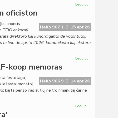
2376
Legu pli
pri
Agnosko
 oficiston
pri
la
ĵus anoncis:
esperanto-
HeKo 907 1-B, 15 apr 26
e TEJO ankoraŭ
kulturo
erala direktoro kaj kunordiganto de volontuloj.
en
 ĝis la ﬁno de aprilo 2026: komunikisto kaj ekstera
Aŭstrio
Legu pli
pri
TEJO
- LF-koop memoras
maldungas
preskaŭ
ita festotago,
ĉiun
HeKo 906 9-B, 14 apr 26
 la lastaj monatoj,
oficiston
; kaj la penso iras al tiuj ne tro rimarkitaj ĉar ne
Legu pli
pri
Tago
a'
de