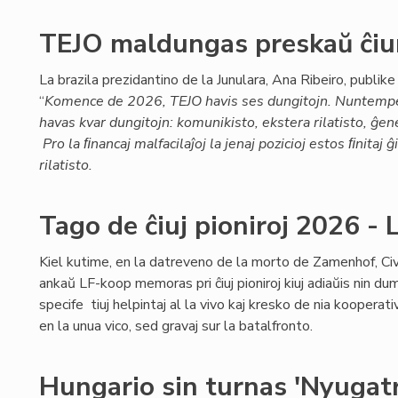
TEJO maldungas preskaŭ ĉiun
La brazila prezidantino de la Junulara, Ana Ribeiro, publike 
“
Komence de 2026, TEJO havis ses dungitojn. Nuntemp
havas kvar dungitojn: komunikisto, ekstera rilatisto, ĝen
Pro la ﬁnancaj malfacilaĵoj la jenaj pozicioj estos ﬁnitaj
rilatisto.
Tago de ĉiuj pioniroj 2026 
Kiel kutime, en la datreveno de la morto de Zamenhof, Civ
ankaŭ LF-koop memoras pri ĉiuj pioniroj kiuj adiaŭis nin dum
specife tiuj helpintaj al la vivo kaj kresko de nia kooperativo
en la unua vico, sed gravaj sur la batalfronto.
Hungario sin turnas 'Nyugatr