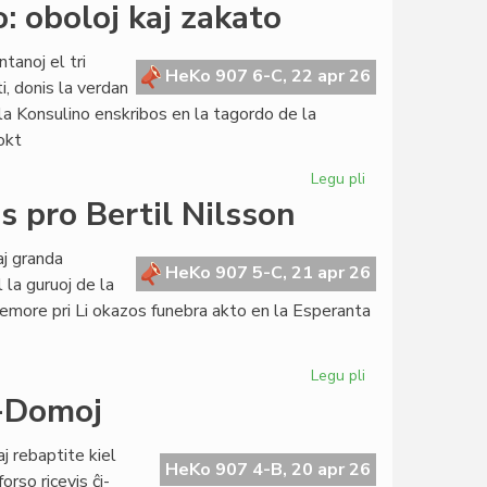
Viviana
: oboloj kaj zakato
Piccinini
de
tanoj el tri
komisiito
HeKo 907 6-C, 22 apr 26
i, donis la verdan
al
la Konsulino enskribos en la tagordo de la
vickonsulo
okt
Legu pli
pri
Pretas
 pro Bertil Nilsson
nova
financa
j granda
produkto:
HeKo 907 5-C, 21 apr 26
la guruoj de la
oboloj
memore pri Li okazos funebra akto en la Esperanta
kaj
zakato
Legu pli
pri
La
o-Domoj
esperanta
popolo
 rebaptite kiel
funebras
HeKo 907 4-B, 20 apr 26
rso ricevis ĉi-