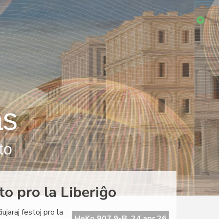
as
to
to pro la Liberiĝo
jaraj festoj pro la
HeKo 907 9-B, 24 apr 26