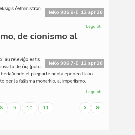
ĉiuj
 eksigis ĉefministron
pioniroj
HeKo 906 8-E, 12 apr 26
2026
-
Legu pli
pri
LF-
Hungario
smo, de cionismo al
koop
sin
memoras
turnas
'Nyugatra'
to” aŭ releviĝo estis
HeKo 906 7-E, 12 apr 26
viata de ĉiuj (poloj,
; bedaŭrinde el plejparte nobla epopeo Italio
to per la faŝisma monarkio, al imperiismo.
Legu pli
pri
De
"risorgimento"
la
Paĝo
Paĝo
Paĝo
Paĝo
Next
Last
8
9
10
11
…
al
page
page
imperiismo,
de
cionismo