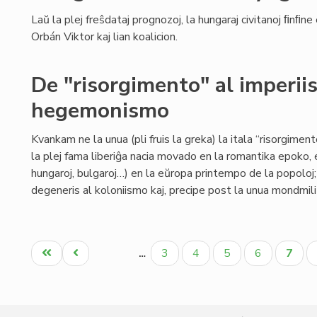
Laŭ la plej freŝdataj prognozoj, la hungaraj civitanoj ﬁnﬁne
Orbán Viktor kaj lian koalicion.
De "risorgimento" al imperii
hegemonismo
Kvankam ne la unua (pli fruis la greka) la itala “risorgimen
la plej fama liberiĝa nacia movado en la romantika epoko, en
hungaroj, bulgaroj…) en la eŭropa printempo de la popoloj
degeneris al koloniismo kaj, precipe post la unua mondmili
Pagination
Unua
Antaŭa
Paĝo
Paĝo
Paĝo
Paĝo
Aktua
3
4
5
6
7
…
paĝo
paĝo
paĝo