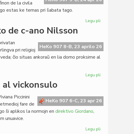
ﬁnon de la civila
arigo estas ke temas pri ŝabata tago.
Legu pli
pri
Sen
ko de c-ano Nilsson
hebreaj
partizanoj
privatan
la
HeKo 907 8-B, 23 aprilo 26
lingva pri religioj
festo
la sveda; ĉio situas ankoraŭ en lia domo proksime al
pro
la
Liberiĝo
Legu pli
pri
Restos
o al vickonsulo
en
Svedio
viana Piccinini
la
HeKo 907 6-C, 23 apr 26
 retmedioj fare de
biblioteko
go ŝi aplikos la normojn en
direktivo Giordano
,
de
ram unuavice.
c-
ano
Legu pli
pri
Nilsson