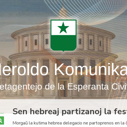
eroldo Komunik
etagentejo de la Esperanta Civi
Sen hebreaj partizanoj la fes
Morgaŭ la kutima hebrea delegacio ne partoprenos en la ĉiu