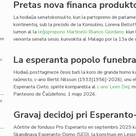
Pretas nova financa produkto
,
La hodiaŭa senatokonsulto, kun la partopreno de parlamen
kontinentoj, sub la prezido de la Konsulino, Lorena Bellott
lumon al la
leĝopropono Martinelli-Blanco-Giordano,
kiun 
por
venonta senata sesio, kunvokita al Malago por la 13a de 
La esperanta popolo funebras
a
Hodiaŭ posttagmeze ĉesis bati la koro de granda homo ka
raŭmisto, c-ano Bertil Nilsson (1933[1956]-2026), unu el 
Esperanta Civito, spirite komparebla al
c-ano Leen Deij
: 
Panteono de Ĉaŭdefono, 1 majo 2026.
ri
Gravaj decidoj pri Esperant
Aĉetite de fonduso Pro Esperanto en septembro 2025 kaj
Skandinava Esperanto-Domo (SED), la konstruoj en Lesjofo