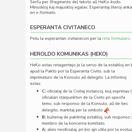
Serĉu per (fragmento de) teksto aŭ HeKo-kodo.
Minuskloj kaj majuskloj egalas. Esperantaj literoj ank
en x-formato.
ESPERANTA CIVITANECO
Petu la esperantan civitanecon per la
reta formularo
.
HEROLDO KOMUNIKAS (HEKO)
HeKo estas retagentejo je la servo de la establoj en 
apud la Pakto por la Esperanta Civito, sub la
imprimaturo de la Konsulo aŭ delegito. La informoj
estas:
C:
oﬁcialaj de la Civitaj instancoj, kiuj esprimas 
oﬁcialan starpunkton de la Civito pri specifa
temo, sub responso de la Konsulo, aŭ de ties
delegito, markitaj per la simbolo
.
B:
bultenaj de paktintaj establoj, sub responso
membro de la koncerna komitato.
A:
alies neoﬁcialaj, pri kio ajn utila por la evolu