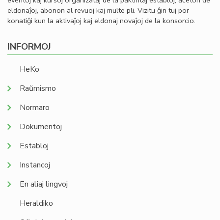
eventoj kaj kursoj organizataj de la paktintaj establoj, aĉeton de
eldonaĵoj, abonon al revuoj kaj multe pli. Vizitu ĝin tuj por
konatiĝi kun la aktivaĵoj kaj eldonaj novaĵoj de la konsorcio.
INFORMOJ
HeKo
Raŭmismo
Normaro
Dokumentoj
Establoj
Instancoj
En aliaj lingvoj
Heraldiko