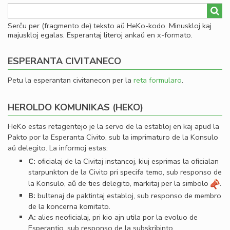
Serĉu per (fragmento de) teksto aŭ HeKo-kodo. Minuskloj kaj
majuskloj egalas. Esperantaj literoj ankaŭ en x-formato.
ESPERANTA CIVITANECO
Petu la esperantan civitanecon per la
reta formularo
.
HEROLDO KOMUNIKAS (HEKO)
HeKo estas retagentejo je la servo de la establoj en kaj apud la
Pakto por la Esperanta Civito, sub la imprimaturo de la Konsulo
aŭ delegito. La informoj estas:
C:
oﬁcialaj de la Civitaj instancoj, kiuj esprimas la oﬁcialan
starpunkton de la Civito pri specifa temo, sub responso de
la Konsulo, aŭ de ties delegito, markitaj per la simbolo
.
B:
bultenaj de paktintaj establoj, sub responso de membro
de la koncerna komitato.
A:
alies neoﬁcialaj, pri kio ajn utila por la evoluo de
Esperantio, sub responso de la subskribinto.