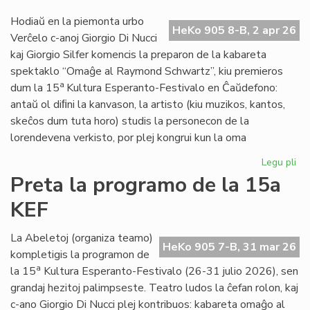
20
Hodiaŭ en la piemonta urbo
ne
HeKo 905 8-B, 2 apr 26
Verĉelo c-anoj Giorgio Di Nucci
kaj Giorgio Silfer komencis la preparon de la kabareta
spektaklo “Omaĝe al Raymond Schwartz”, kiu premieros
a
dum la 15
Kultura Esperanto-Festivalo en Ĉaŭdefono:
antaŭ ol diﬁni la kanvason, la artisto (kiu muzikos, kantos,
skeĉos dum tuta horo) studis la personecon de la
lorendevena verkisto, por plej kongrui kun la oma
Legu pli
pri
Gio
Preta la programo de la 15a
Di
KEF
Nuc
int
de
La Abeletoj (organiza teamo)
HeKo 905 7-B, 31 mar 26
Ra
kompletigis la programon de
Sc
a
la 15
Kultura Esperanto-Festivalo (26-31 julio 2026), sen
grandaj hezitoj palimpseste. Teatro ludos la ĉefan rolon, kaj
c-ano Giorgio Di Nucci plej kontribuos: kabareta omaĝo al