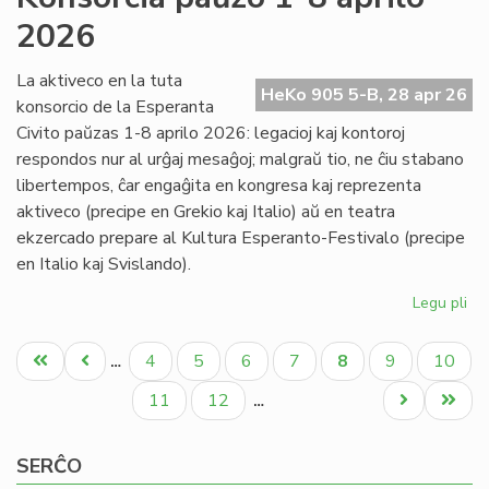
Nac
2026
pr
al
ba
La aktiveco en la tuta
HeKo 905 5-B, 28 apr 26
konsorcio de la Esperanta
Civito paŭzas 1-8 aprilo 2026: legacioj kaj kontoroj
respondos nur al urĝaj mesaĝoj; malgraŭ tio, ne ĉiu stabano
libertempos, ĉar engaĝita en kongresa kaj reprezenta
aktiveco (precipe en Grekio kaj Italio) aŭ en teatra
ekzercado prepare al Kultura Esperanto-Festivalo (precipe
en Italio kaj Svislando).
Legu pli
pri
Ko
Pagination
pa
Unua
Antaŭa
Paĝo
Paĝo
Paĝo
Paĝo
Aktuala
Paĝo
Paĝo
4
5
6
7
8
9
10
…
1-
paĝo
paĝo
paĝo
8
Paĝo
Paĝo
Next
Last
11
12
…
apr
page
page
20
SERĈO