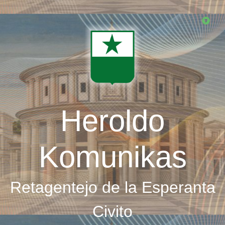
Skip
to
main
content
Heroldo
Komunikas
Retagentejo de la Esperanta
Civito