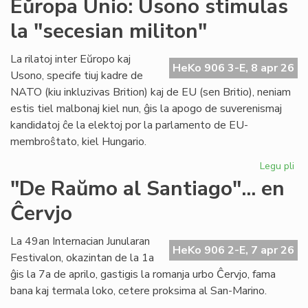
Eŭropa Unio: Usono stimulas
su
la "secesian militon"
en
int
ko
La rilatoj inter Eŭropo kaj
HeKo 906 3-E, 8 apr 26
en
Usono, specife tiuj kadre de
Gr
NATO (kiu inkluzivas Brition) kaj de EU (sen Britio), neniam
estis tiel malbonaj kiel nun, ĝis la apogo de suverenismaj
kandidatoj ĉe la elektoj por la parlamento de EU-
membroŝtato, kiel Hungario.
Legu pli
pri
Eŭ
"De Raŭmo al Santiago"... en
Uni
Ĉervjo
Us
sti
la
La 49an Internacian Junularan
HeKo 906 2-E, 7 apr 26
"s
Festivalon, okazintan de la 1a
mil
ĝis la 7a de aprilo, gastigis la romanja urbo Ĉervjo, fama
bana kaj termala loko, cetere proksima al San-Marino.