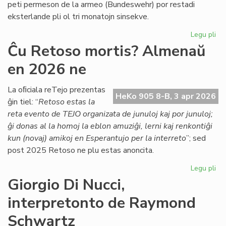
peti permeson de la armeo (Bundeswehr) por restadi
Co
eksterlande pli ol tri monatojn sinsekve.
Legu pli
pri
Lab
Ĉu Retoso mortis? Almenaŭ
ĉe
en 2026 ne
TE
Nu
se
La oﬁciala reTejo prezentas
HeKo 905 8-B, 3 apr 2026
la
ĝin tiel: “
Retoso estas la
ar
reta evento de TEJO organizata de junuloj kaj por junuloj;
pe
ĝi donas al la homoj la eblon amuziĝi, lerni kaj renkontiĝi
kun (novaj) amikoj en Esperantujo per la interreto
”; sed
post 2025 Retoso ne plu estas anoncita.
Legu pli
pri
Ĉu
Giorgio Di Nucci,
Re
interpretonto de Raymond
mor
Al
Schwartz
en