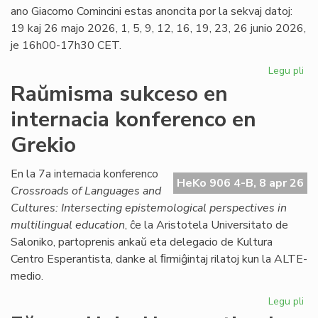
ano Giacomo Comincini estas anoncita por la sekvaj datoj:
19 kaj 26 majo 2026, 1, 5, 9, 12, 16, 19, 23, 26 junio 2026,
je 16h00-17h30 CET.
Legu pli
pri
Ka
Raŭmisma sukceso en
de
internacia konferenco en
la
ku
Grekio
pri
kon
En la 7a internacia konferenco
jur
HeKo 906 4-B, 8 apr 26
Crossroads of Languages and
Cultures: Intersecting epistemological perspectives in
multilingual education
, ĉe la Aristotela Universitato de
Saloniko, partoprenis ankaŭ eta delegacio de Kultura
Centro Esperantista, danke al ﬁrmiĝintaj rilatoj kun la ALTE-
medio.
Legu pli
pri
Ra