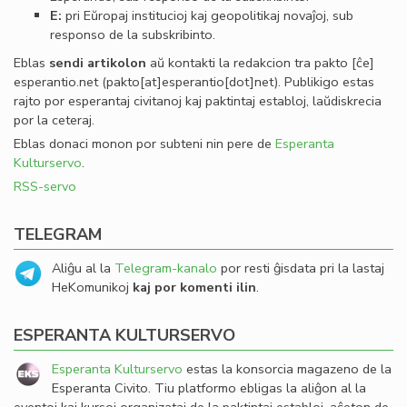
E:
pri Eŭropaj institucioj kaj geopolitikaj novaĵoj, sub
responso de la subskribinto.
Eblas
sendi
artikolon
aŭ kontakti la redakcion tra
pakto
[ĉe]
esperantio
.
net
(pakto[at]esperantio[dot]net)
. Publikigo estas
rajto por esperantaj civitanoj kaj paktintaj establoj, laŭdiskrecia
por la ceteraj.
Eblas donaci monon por subteni nin pere de
Esperanta
Kulturservo
.
RSS-servo
TELEGRAM
Aliĝu al la
Telegram-kanalo
por resti ĝisdata pri la lastaj
HeKomunikoj
kaj por komenti ilin
.
ESPERANTA KULTURSERVO
Esperanta Kulturservo
estas la konsorcia magazeno de la
Esperanta Civito. Tiu platformo ebligas la aliĝon al la