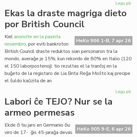
Legu pli
pri
"D
Ekas la draste magriga dieto
Ra
por British Council
al
San
en
Kiel
anoncite en la pasinta
HeKo 906 1-B, 7 apr 26
Ĉer
novembro
, por eviti bankroton
British Council draste reduktos sian personaron tra la
mondo, averaĝe je 15%, kun rekordo de 80% en Italio (120
el 150 laborpostenoj): tio rezultas el la tranĉoj en la
buĝeto de la registaro de Lia Brita Reĝa Moŝto kaj precipe
el ŝuldo kaŭzita de an
Legu pli
pri
Ek
Labori ĉe TEJO? Nur se la
la
armeo permesas
dr
ma
die
Ekde ĉi tiu jaro en Germanio ĉiu
HeKo 905 9-E, 6 apr 26
po
viro de 17- ĝis 45-jaraĝa devas
Bri