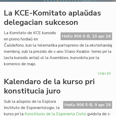
La KCE-Komitato aplaŭdas
delegacian sukceson
La Komitato de KCE kunsidis
HeKo 906 6-B, 10 apr 26
en pleno hodiaŭ en
Ĉaŭdefono, kun la telematika partopreno de la eksterlandaj
membroj, sub la prezido de c-ano Stano Keable: temis pri la
lasta kunsido antaŭ ol la Asembleo, kunvokita por la
komenco de majo.
Legu pli
pri
La
Kalendaro de la kurso pri
KC
konstitucia juro
Ko
ap
de
Sub la aŭspicio de la Esplora
HeKo 906 5-B, 9 apr 26
su
Instituto de Esperantologio, la
kurso pri la
Konstitucio de la Esperanta Civito
gvidota de c-