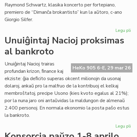
Raymond Schwartz, klasika koncerto per fortepiano,
premiero de “Dimanĉa brokantisto” kun la aŭtoro, c-ano
Giorgio Silfer.
Legu pli
pri
Pr
Unuiĝintaj Nacioj proksimas
la
al bankroto
pr
de
la
Unuiĝintaj Nacioj trairas
HeKo 905 6-E, 29 mar 26
15
profundan krizon, ﬁnance kaj
KE
ekziste: ĝia deﬁcito superas okcent milionojn da usonaj
dolaroj, ankaŭ pro la malfruo de la kontribuoj el kelkaj
membroŝtatoj, precipe Usono (kies kvoto egalus al 21%);
por la nuna jaro oni antaŭvidas la maldungon de almenaŭ
2.400 personoj. En normala ekonomio la posta paŝo estus
la bankroto.
Legu pli
pri
Unu
Konsorcia paŭzo 1-8 aprilo