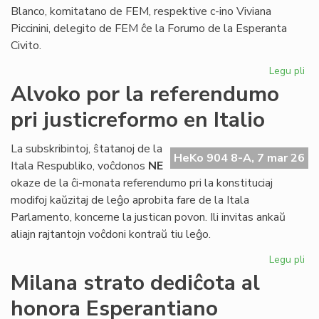
Blanco, komitatano de FEM, respektive c-ino Viviana
Piccinini, delegito de FEM ĉe la Forumo de la Esperanta
Civito.
Legu pli
pri
Es
Alvoko por la referendumo
fem
pri justicreformo en Italio
man
ho
La subskribintoj, ŝtatanoj de la
HeKo 904 8-A, 7 mar 26
Itala Respubliko, voĉdonos
NE
okaze de la ĉi-monata referendumo pri la konstituciaj
modifoj kaŭzitaj de leĝo aprobita fare de la Itala
Parlamento, koncerne la justican povon. Ili invitas ankaŭ
aliajn rajtantojn voĉdoni kontraŭ tiu leĝo.
Legu pli
pri
Al
Milana strato dediĉota al
po
honora Esperantiano
la