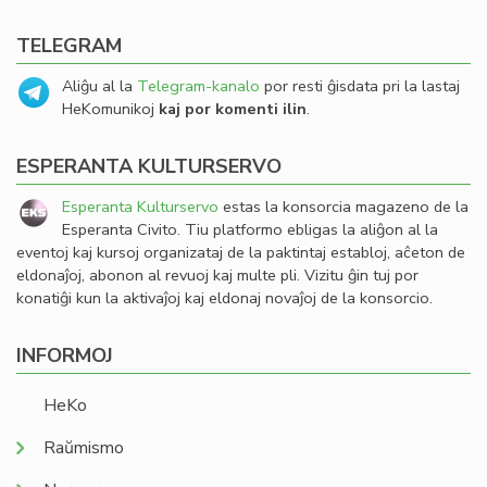
TELEGRAM
Aliĝu al la
Telegram-kanalo
por resti ĝisdata pri la lastaj
HeKomunikoj
kaj por komenti ilin
.
ESPERANTA KULTURSERVO
Esperanta Kulturservo
estas la konsorcia magazeno de la
Esperanta Civito. Tiu platformo ebligas la aliĝon al la
eventoj kaj kursoj organizataj de la paktintaj establoj, aĉeton de
eldonaĵoj, abonon al revuoj kaj multe pli. Vizitu ĝin tuj por
konatiĝi kun la aktivaĵoj kaj eldonaj novaĵoj de la konsorcio.
INFORMOJ
HeKo
Raŭmismo