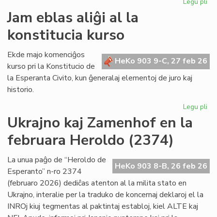
Legu pli
pri
Mo
Jam eblas aliĝi al la
ku
konstitucia kurso
de
la
re
Ekde majo komenciĝos
HeKo 903 9-C, 27 feb 26
de
kurso pri la Konstitucio de
"Li
la Esperanta Civito, kun ĝeneralaj elementoj de juro kaj
Foi
historio.
Legu pli
pri
Ja
Ukrajno kaj Zamenhof en la
eb
februara Heroldo (2374)
ali
al
la
La unua paĝo de “Heroldo de
HeKo 903 8-B, 26 feb 26
kon
Esperanto” n-ro 2374
ku
(februaro 2026) dediĉas atenton al la milita stato en
Ukrajno, interalie per la traduko de koncernaj deklaroj el la
INROj kiuj tegmentas al paktintaj establoj, kiel ALTE kaj