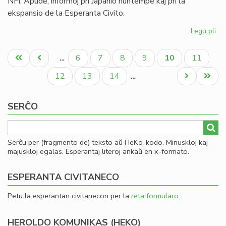
NFI. Apude, informoj pri Japanio nuntempe kaj pri la
ekspansio de la Esperanta Civito.
Legu pli
pri
Uk
Pagination
kaj
Unua
Antaŭa
Paĝo
Paĝo
Paĝo
Paĝo
Aktuala
Paĝo
6
7
8
9
10
11
…
Za
paĝo
paĝo
paĝo
en
Paĝo
Paĝo
Paĝo
Next
Last
12
13
14
…
la
page
page
fe
SERĈO
He
(2
Serĉu per (fragmento de) teksto aŭ HeKo-kodo. Minuskloj kaj
majuskloj egalas. Esperantaj literoj ankaŭ en x-formato.
ESPERANTA CIVITANECO
Petu la esperantan civitanecon per la
reta formularo
.
HEROLDO KOMUNIKAS (HEKO)