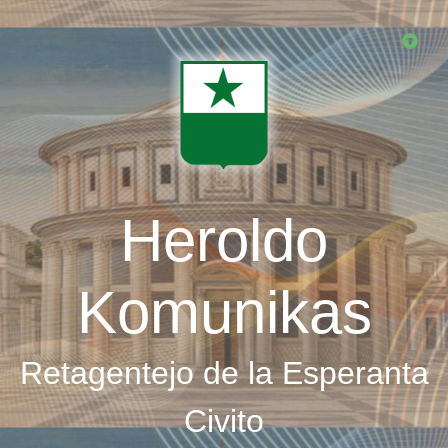
Skip
to
main
content
Heroldo
Komunikas
Retagentejo de la Esperanta
Civito