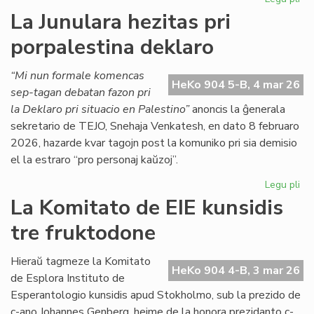
CD
La Junulara hezitas pri
lik
porpalestina deklaro
duo
de
lib
“Mi nun formale komencas
HeKo 904 5-B, 4 mar 26
kaj
sep-tagan debatan fazon pri
ga
la Deklaro pri situacio en Palestino”
anoncis la ĝenerala
sekretario de TEJO, Snehaja Venkatesh, en dato 8 februaro
2026, hazarde kvar tagojn post la komuniko pri sia demisio
el la estraro “pro personaj kaŭzoj”.
Legu pli
pri
La
La Komitato de EIE kunsidis
Jun
tre fruktodone
hez
pri
por
Hieraŭ tagmeze la Komitato
HeKo 904 4-B, 3 mar 26
de
de Esplora Instituto de
Esperantologio kunsidis apud Stokholmo, sub la prezido de
c-ano Johannes Genberg, hejme de la honora prezidanto c-