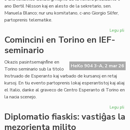
ano Bertil Nilsson kaj en alesto de la sekretario, sen.
Manuela Blanco; nur unu komitatano, c-ano Giorgio Silfer,
partoprenis telematike.
Legu pli
pri
La
Comincini en Torino en IEF-
Ko
seminario
de
EIE
kun
Okazis pasintsemajnﬁne en
HeKo 904 3-A, 2 mar 26
tre
Torino seminario sub la titolo
fr
Instruado de Esperanto kaj varbado de kursanoj en retaj
kursoj. En tiu evento partoprenis lokaj esperantistoj kaj aliaj
el Italio, danke al graveco de Centro Esperanto di Torino en
la nacia scenejo.
Legu pli
pri
Com
Diplomatio fiaskis: vastiĝas la
en
mezorienta milito
To