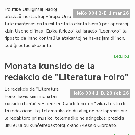
en
IEF
Politike Unuiĝintaj Nacioj
HeKo 904 2-E, 1 mar 26
se
preskaŭ inertas kaj Eŭropa Unio
tute marĝenas en la milita stato ekinta hieraŭ per operacoj
kiujn Usono diﬁnas “Epika furiozo” kaj Israelo “Leonroro”; la
riposto de Irano kontraŭ la atakantoj ne havas jam diﬁnon,
sed ĝi estas okazanta.
Legu pli
pri
Di
Monata kunsido de la
fia
redakcio de "Literatura Foiro"
vas
la
me
La redakcio de “Literatura
HeKo 904 1-B, 28 feb 26
mil
Foiro” havis sian monatan
kunsidon hieraŭ vespere en Ĉaŭdefono, en ﬁzika alesto de
tri redakcianoj kaj telematika de du aliaj; ne partoprenis nur
la redaktoro pri muziko, telematike ne atingebla; prezidis
unu el la du kunĉefredaktoroj, c-ano Alessio Giordano.