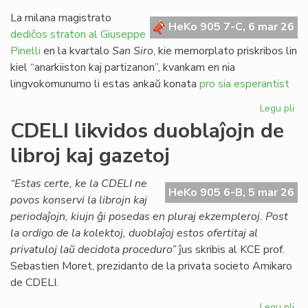
re
pri
La milana magistrato
HeKo 905 7-C, 6 mar 26
jus
dediĉos straton al Giuseppe
en
Pinelli
en la kvartalo
San Siro
, kie memorplato priskribos lin
Ita
kiel “anarkiiston kaj partizanon”, kvankam en nia
lingvokomunumo li estas ankaŭ konata
pro sia esperantist
Legu pli
pri
Mi
CDELI likvidos duoblaĵojn de
str
libroj kaj gazetoj
de
al
ho
“Estas certe, ke la CDELI ne
HeKo 905 6-B, 5 mar 26
Es
povos konservi la librojn kaj
periodaĵojn, kiujn ĝi posedas en pluraj ekzempleroj. Post
la ordigo de la kolektoj, duoblaĵoj estos ofertitaj al
privatuloj laŭ decidota proceduro”
ĵus skribis al KCE prof.
Sebastien Moret, prezidanto de la privata societo Amikaro
de CDELI.
Legu pli
pri