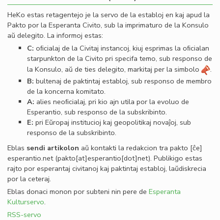
HeKo estas retagentejo je la servo de la establoj en kaj apud la
Pakto por la Esperanta Civito, sub la imprimaturo de la Konsulo
aŭ delegito. La informoj estas:
C:
oﬁcialaj de la Civitaj instancoj, kiuj esprimas la oﬁcialan
starpunkton de la Civito pri specifa temo, sub responso de
la Konsulo, aŭ de ties delegito, markitaj per la simbolo
.
B:
bultenaj de paktintaj establoj, sub responso de membro
de la koncerna komitato.
A:
alies neoﬁcialaj, pri kio ajn utila por la evoluo de
Esperantio, sub responso de la subskribinto.
E:
pri Eŭropaj institucioj kaj geopolitikaj novaĵoj, sub
responso de la subskribinto.
Eblas
sendi
artikolon
aŭ kontakti la redakcion tra
pakto
[ĉe]
esperantio
.
net
(pakto[at]esperantio[dot]net)
. Publikigo estas
rajto por esperantaj civitanoj kaj paktintaj establoj, laŭdiskrecia
por la ceteraj.
Eblas donaci monon por subteni nin pere de
Esperanta
Kulturservo
.
RSS-servo