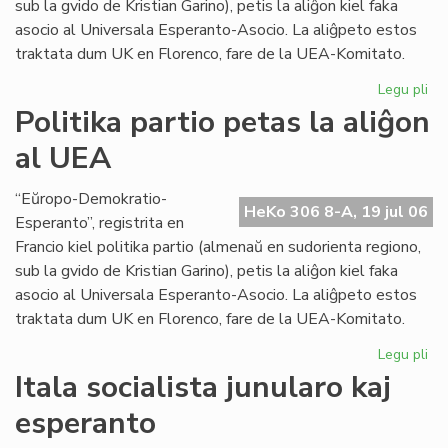
sub la gvido de Kristian Garino), petis la aliĝon kiel faka
asocio al Universala Esperanto-Asocio. La aliĝpeto estos
traktata dum UK en Florenco, fare de la UEA-Komitato.
Legu pli
pri
Pol
Politika partio petas la aliĝon
par
al UEA
pe
la
ali
“Eŭropo-Demokratio-
HeKo 306 8-A, 19 jul 06
al
Esperanto”, registrita en
UE
Francio kiel politika partio (almenaŭ en sudorienta regiono,
sub la gvido de Kristian Garino), petis la aliĝon kiel faka
asocio al Universala Esperanto-Asocio. La aliĝpeto estos
traktata dum UK en Florenco, fare de la UEA-Komitato.
Legu pli
pri
Pol
Itala socialista junularo kaj
par
esperanto
pe
la