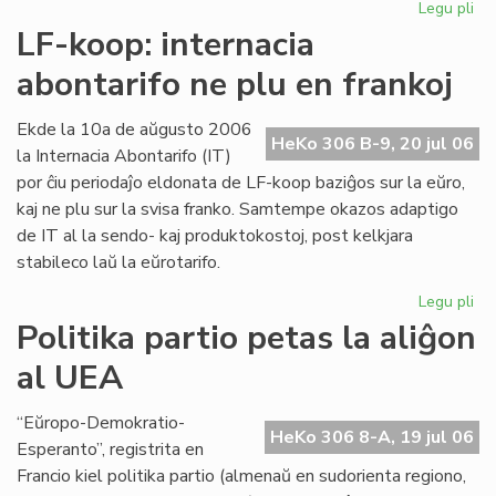
Legu pli
pri
Int
LF-koop: internacia
abo
abontarifo ne plu en frankoj
ne
plu
en
Ekde la 10a de aŭgusto 2006
HeKo 306 B-9, 20 jul 06
fra
la Internacia Abontarifo (IT)
por ĉiu periodaĵo eldonata de LF-koop baziĝos sur la eŭro,
kaj ne plu sur la svisa franko. Samtempe okazos adaptigo
de IT al la sendo- kaj produktokostoj, post kelkjara
stabileco laŭ la eŭrotarifo.
Legu pli
pri
LF-
Politika partio petas la aliĝon
ko
al UEA
int
abo
ne
“Eŭropo-Demokratio-
HeKo 306 8-A, 19 jul 06
plu
Esperanto”, registrita en
en
Francio kiel politika partio (almenaŭ en sudorienta regiono,
fra