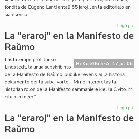
fondita de Eŭgeno Lanti antaŭ 85 jaroj. Jen la editorialo en
sia esenco:
Legu pli
pri
Gr
La "eraroj" en la Manifesto de
fi
Raŭmo
kri
en
SA
Lastatempe prof. Jouko
HeKo 306 5-A, 17 jul 06
Lindstedt, la unua subskribinto
de la Manifesto de Raŭmo, publike revenis al la historia
dokumento per la subaj vortoj: “Mi ne interpretas la
historian rolon de la Manifesto sammaniere kiel la Civito. Mi
citu min mem:”
Legu pli
pri
La
La "eraroj" en la Manifesto de
"er
Raŭmo
en
la