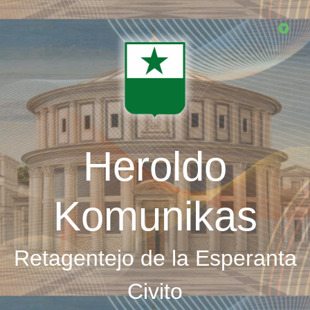
Skip
to
main
content
Heroldo
Komunikas
Retagentejo de la Esperanta
Civito