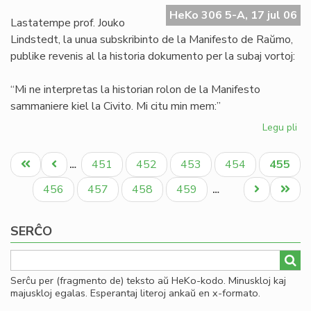
Ma
HeKo 306 5-A, 17 jul 06
de
Lastatempe prof. Jouko
Ra
Lindstedt, la unua subskribinto de la Manifesto de Raŭmo,
publike revenis al la historia dokumento per la subaj vortoj:
“Mi ne interpretas la historian rolon de la Manifesto
sammaniere kiel la Civito. Mi citu min mem:”
Legu pli
pri
La
Pagination
"er
Unua
Antaŭa
Paĝo
Paĝo
Paĝo
Paĝo
Aktual
451
452
453
454
455
…
en
paĝo
paĝo
paĝo
la
Paĝo
Paĝo
Paĝo
Paĝo
Next
Last
456
457
458
459
…
Ma
page
page
de
SERĈO
Ra
Serĉu per (fragmento de) teksto aŭ HeKo-kodo. Minuskloj kaj
majuskloj egalas. Esperantaj literoj ankaŭ en x-formato.