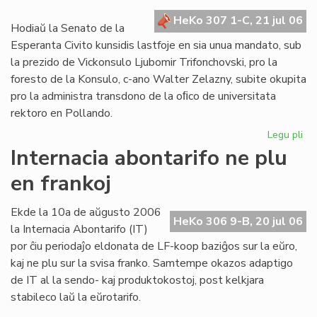
kr
HeKo 307 1-C, 21 jul 06
de
Hodiaŭ la Senato de la
la
Esperanta Civito kunsidis lastfoje en sia unua mandato, sub
Civ
la prezido de Vickonsulo Ljubomir Trifonchovski, pro la
foresto de la Konsulo, c-ano Walter Zelazny, subite okupita
pro la administra transdono de la oﬁco de universitata
rektoro en Pollando.
Legu pli
pri
La
Internacia abontarifo ne plu
Se
en frankoj
su
fe
sia
Ekde la 10a de aŭgusto 2006
HeKo 306 9-B, 20 jul 06
un
la Internacia Abontarifo (IT)
ma
por ĉiu periodaĵo eldonata de LF-koop baziĝos sur la eŭro,
kaj ne plu sur la svisa franko. Samtempe okazos adaptigo
de IT al la sendo- kaj produktokostoj, post kelkjara
stabileco laŭ la eŭrotarifo.