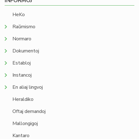
INFORMOJ
HeKo
Raŭmismo
Normaro
Dokumentoj
Establoj
Instancoj
En aliaj lingvoj
Heraldiko
Oftaj demandoj
Mallongigoj
Kantaro