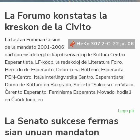
La Forumo konstatas la
kreskon de la Civito
La lastan Foruman sesion
HeKo 307 2-C, 22 jul 06
de la mandato 2001-2006
partoprenis delegitoj kaj observantoj de Kultura Centro
Esperantista, LF-koop, la redakcioj de Literatura Foiro,
Heroldo de Esperanto, Debrecena Bulteno, Esperanta
PEN-Centro, Itala Interlingvistika Centro, Esperantista
Domo de Kulturo en Razgrado, Societo “Sukceso” en Vraco,
Ĉarento Esperanto, Feminisma Esperanta Movado, hodiaŭ
en Ĉaŭdefono, en
Legu pli
pri
La
La Senato sukcese fermas
Fo
sian unuan mandaton
ko
la