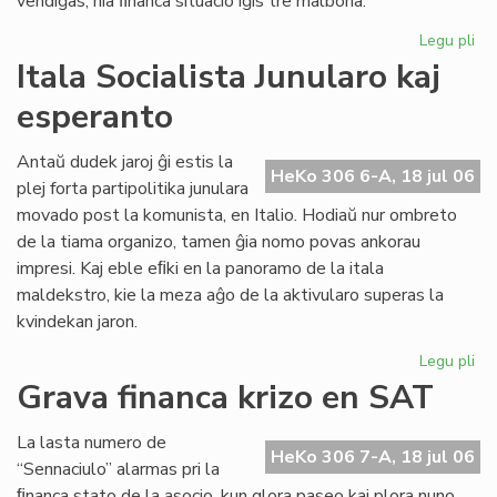
vendiĝas, nia ﬁnanca situacio iĝis tre malbona.
Legu pli
pri
Gr
Itala Socialista Junularo kaj
fi
esperanto
kri
en
Se
Antaŭ dudek jaroj ĝi estis la
HeKo 306 6-A, 18 jul 06
As
plej forta partipolitika junulara
Tu
movado post la komunista, en Italio. Hodiaŭ nur ombreto
de la tiama organizo, tamen ĝia nomo povas ankorau
impresi. Kaj eble eﬁki en la panoramo de la itala
maldekstro, kie la meza aĝo de la aktivularo superas la
kvindekan jaron.
Legu pli
pri
Ita
Grava financa krizo en SAT
Soc
Jun
La lasta numero de
kaj
HeKo 306 7-A, 18 jul 06
“Sennaciulo” alarmas pri la
es
ﬁnanca stato de la asocio, kun glora paseo kaj plora nuno,