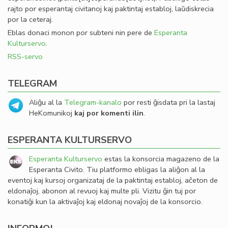
rajto por esperantaj civitanoj kaj paktintaj establoj, laŭdiskrecia
por la ceteraj.
Eblas donaci monon por subteni nin pere de
Esperanta
Kulturservo
.
RSS-servo
TELEGRAM
Aliĝu al la
Telegram-kanalo
por resti ĝisdata pri la lastaj
HeKomunikoj
kaj por komenti ilin
.
ESPERANTA KULTURSERVO
Esperanta Kulturservo
estas la konsorcia magazeno de la
Esperanta Civito. Tiu platformo ebligas la aliĝon al la
eventoj kaj kursoj organizataj de la paktintaj establoj, aĉeton de
eldonaĵoj, abonon al revuoj kaj multe pli. Vizitu ĝin tuj por
konatiĝi kun la aktivaĵoj kaj eldonaj novaĵoj de la konsorcio.