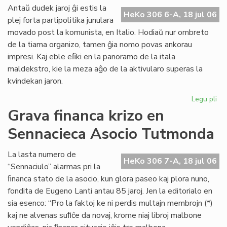
ali
Antaŭ dudek jaroj ĝi estis la
HeKo 306 6-A, 18 jul 06
al
plej forta partipolitika junulara
UE
movado post la komunista, en Italio. Hodiaŭ nur ombreto
de la tiama organizo, tamen ĝia nomo povas ankorau
impresi. Kaj eble eﬁki en la panoramo de la itala
maldekstro, kie la meza aĝo de la aktivularo superas la
kvindekan jaron.
Legu pli
pri
Ita
Grava financa krizo en
soc
Sennacieca Asocio Tutmonda
jun
kaj
es
La lasta numero de
HeKo 306 7-A, 18 jul 06
“Sennaciulo” alarmas pri la
ﬁnanca stato de la asocio, kun glora paseo kaj plora nuno,
fondita de Eugeno Lanti antau 85 jaroj. Jen la editorialo en
sia esenco: “Pro la faktoj ke ni perdis multajn membrojn (*)
kaj ne alvenas suﬁĉe da novaj, krome niaj libroj malbone