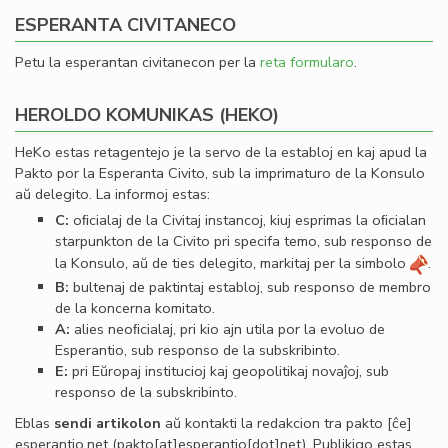
ESPERANTA CIVITANECO
Petu la esperantan civitanecon per la
reta formularo
.
HEROLDO KOMUNIKAS (HEKO)
HeKo estas retagentejo je la servo de la establoj en kaj apud la
Pakto por la Esperanta Civito, sub la imprimaturo de la Konsulo
aŭ delegito. La informoj estas:
C:
oﬁcialaj de la Civitaj instancoj, kiuj esprimas la oﬁcialan
starpunkton de la Civito pri specifa temo, sub responso de
la Konsulo, aŭ de ties delegito, markitaj per la simbolo
.
B:
bultenaj de paktintaj establoj, sub responso de membro
de la koncerna komitato.
A:
alies neoﬁcialaj, pri kio ajn utila por la evoluo de
Esperantio, sub responso de la subskribinto.
E:
pri Eŭropaj institucioj kaj geopolitikaj novaĵoj, sub
responso de la subskribinto.
Eblas
sendi
artikolon
aŭ kontakti la redakcion tra
pakto
[ĉe]
esperantio
.
net
(pakto[at]esperantio[dot]net)
. Publikigo estas