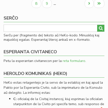
paĝo
paĝo
paĝo
Civ
Paĝo
Paĝo
Next
Last
8
9
…
Es
page
page
Se
SERĈO
Serĉu per (fragmento de) teksto aŭ HeKo-kodo. Minuskloj kaj
majuskloj egalas. Esperantaj literoj ankaŭ en x-formato.
ESPERANTA CIVITANECO
Petu la esperantan civitanecon per la
reta formularo
.
HEROLDO KOMUNIKAS (HEKO)
HeKo estas retagentejo je la servo de la establoj en kaj apud la
Pakto por la Esperanta Civito, sub la imprimaturo de la Konsulo
aŭ delegito. La informoj estas:
C:
oﬁcialaj de la Civitaj instancoj, kiuj esprimas la oﬁcialan
starpunkton de la Civito pri specifa temo, sub responso de