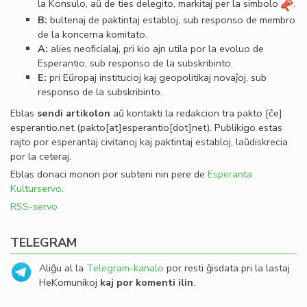
la Konsulo, aŭ de ties delegito, markitaj per la simbolo
.
B:
bultenaj de paktintaj establoj, sub responso de membro
de la koncerna komitato.
A:
alies neoﬁcialaj, pri kio ajn utila por la evoluo de
Esperantio, sub responso de la subskribinto.
E:
pri Eŭropaj institucioj kaj geopolitikaj novaĵoj, sub
responso de la subskribinto.
Eblas
sendi
artikolon
aŭ kontakti la redakcion tra
pakto
[ĉe]
esperantio
.
net
(pakto[at]esperantio[dot]net)
. Publikigo estas
rajto por esperantaj civitanoj kaj paktintaj establoj, laŭdiskrecia
por la ceteraj.
Eblas donaci monon por subteni nin pere de
Esperanta
Kulturservo
.
RSS-servo
TELEGRAM
Aliĝu al la
Telegram-kanalo
por resti ĝisdata pri la lastaj
HeKomunikoj
kaj por komenti ilin
.