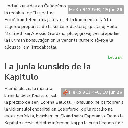
de
Hodiaŭ kunsidas en Ĉaŭdefono
HeKo 913 5-B, 19 jun 26
UN
la redakcio de “Literatura
kaj
Foiro”, kun telematikaj alestoj el tri kontinentoj; laŭ la
Un
tagordo proponita de la kunĉefredaktoroj, gec-anoj Perla
Martinelli kaj Alessio Giordano, pluraj gravaj temoj apudas
la kutiman konsultiĝon pri la venonta numero (ĉi-foje la
aŭgusta, jam ﬁnredaktata).
Legu pli
pri
Pe
La junia kunsido de la
ku
Kapitulo
de
la
re
Hieraŭ okazis la monata
HeKo 913 4-C, 18 jun 26
de
kunsido de la Kapitulo, sub
"Li
la prezido de sen. Lorena Bellotti, Konsulino; ne partoprenis
Foi
la vickonsuloj engaĝitaj en Lesjoforso, kie la retaliro ne
estas perfekta, kvankam pri Skandinava Esperanto-Domo la
Kapitulo ricevis detalan informon, kaj pri la nuna ﬂegado fare