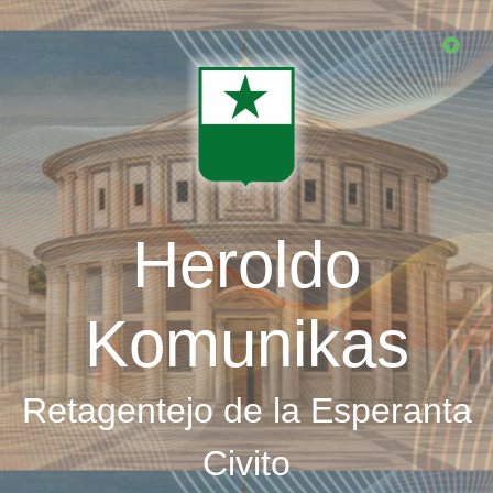
Skip
to
main
content
Heroldo
Komunikas
Retagentejo de la Esperanta
Civito