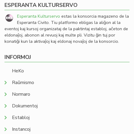
ESPERANTA KULTURSERVO
Esperanta Kulturservo
estas la konsorcia magazeno de la
Esperanta Civito. Tiu platformo ebligas la aliĝon al la
eventoj kaj kursoj organizataj de la paktintaj establoj, aĉeton de
eldonaĵoj, abonon al revuoj kaj multe pli. Vizitu ĝin tuj por
konatiĝi kun la aktivaĵoj kaj eldonaj novaĵoj de la konsorcio.
INFORMOJ
HeKo
Raŭmismo
Normaro
Dokumentoj
Establoj
Instancoj