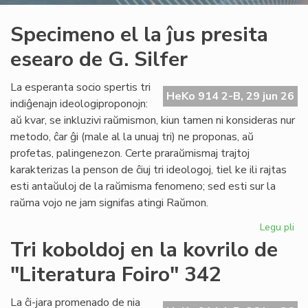
Specimeno el la ĵus presita
esearo de G. Silfer
La esperanta socio spertis tri
HeKo 914 2-B, 29 jun 26
indiĝenajn ideologiproponojn:
aŭ kvar, se inkluzivi raŭmismon, kiun tamen ni konsideras nur
metodo, ĉar ĝi (male al la unuaj tri) ne proponas, aŭ
profetas, palingenezon. Certe praraŭmismaj trajtoj
karakterizas la penson de ĉiuj tri ideologoj, tiel ke ili rajtas
esti antaŭuloj de la raŭmisma fenomeno; sed esti sur la
raŭma vojo ne jam signifas atingi Raŭmon.
Legu pli
pri
Sp
Tri koboldoj en la kovrilo de
el
"Literatura Foiro" 342
la
ĵus
pre
La ĉi-jara promenado de nia