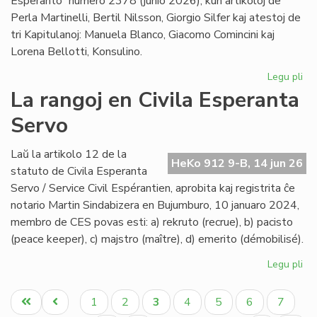
Esperanto” numero 2378 (junio 2026), kun artikoloj de
Perla Martinelli, Bertil Nilsson, Giorgio Silfer kaj atestoj de
tri Kapitulanoj: Manuela Blanco, Giacomo Comincini kaj
Lorena Bellotti, Konsulino.
Legu pli
pri
Sa
La rangoj en Civila Esperanta
Ĉa
Servo
Les
jun
He
Laŭ la artikolo 12 de la
HeKo 912 9-B, 14 jun 26
23
statuto de Civila Esperanta
Servo / Service Civil Espérantien, aprobita kaj registrita ĉe
notario Martin Sindabizera en Bujumburo, 10 januaro 2024,
membro de CES povas esti: a) rekruto (recrue), b) pacisto
(peace keeper), c) majstro (maître), d) emerito (démobilisé).
Legu pli
pri
La
Pagination
ran
Unua
Antaŭa
Paĝo
Paĝo
Aktuala
Paĝo
Paĝo
Paĝo
Paĝo
1
2
3
4
5
6
7
en