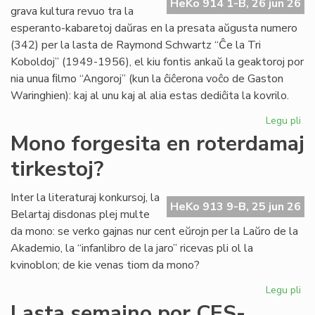
HeKo 914 1-B, 26 jun 26
es
grava kultura revuo tra la
de
esperanto-kabaretoj daŭras en la presata aŭgusta numero
G.
(342) per la lasta de Raymond Schwartz “Ĉe la Tri
Sil
Koboldoj” (1949-1956), el kiu fontis ankaŭ la geaktoroj por
nia unua ﬁlmo “Angoroj” (kun la ĉiĉerona voĉo de Gaston
Waringhien): kaj al unu kaj al alia estas dediĉita la kovrilo.
Legu pli
pri
Tri
Mono forgesita en roterdamaj
ko
tirkestoj?
en
la
kov
Inter la literaturaj konkursoj, la
HeKo 913 9-B, 25 jun 26
de
Belartaj disdonas plej multe
"Li
da mono: se verko gajnas nur cent eŭrojn per la Laŭro de la
Foi
Akademio, la “infanlibro de la jaro” ricevas pli ol la
34
kvinoblon; de kie venas tiom da mono?
Legu pli
pri
Mo
Lasta semajno por CES-