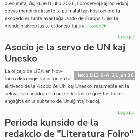
plenumitaj ĉiuj kune 8 julio 2026, libroservoj kaj individuoj
povas mendi proﬁtante la pli malaltajn kostojn pro la
ekspedo el tarife avantaĝa lando de Eŭropa Unio; la
mendojn akceptas la eldonejo tuj tra
lf-koop@
Legu pli
pri
"L
Asocio je la servo de UN kaj
soc
Unesko
his
de
la
La oﬁcejo de UEA en Nov-
HeKo 913 6-A, 21 jun 26
es
Jorko diskonigis raporton pri la
po
aktiveco de la Asocio ĉe UN kaj Unesko, resumebla en la
pr
sekvaj kvin agadoj: el ili oni deduktas ke ĝi estas forte
engaĝita en la subteno de Unuiĝintaj Nacioj.
Legu pli
pri
As
Perioda kunsido de la
je
redakcio de "Literatura Foiro"
la
se