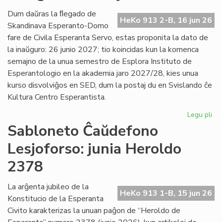
Es
Civ
Dum daŭras la ﬂegado de
HeKo 913 2-B, 16 jun 26
de
Skandinava Esperanto-Domo
Ni
fare de Civila Esperanta Servo, estas proponita la dato de
la inaŭguro: 26 junio 2027; tio koincidas kun la komenca
semajno de la unua semestro de Esplora Instituto de
Esperantologio en la akademia jaro 2027/28, kies unua
kurso disvolviĝos en SED, dum la postaj du en Svislando ĉe
Kultura Centro Esperantista.
Legu pli
pri
Pr
Sabloneto Ĉaŭdefono
la
Lesjoforso: junia Heroldo
da
po
2378
la
in
La arĝenta jubileo de la
en
HeKo 913 1-B, 15 jun 26
Konstitucio de la Esperanta
Les
Civito karakterizas la unuan paĝon de “Heroldo de