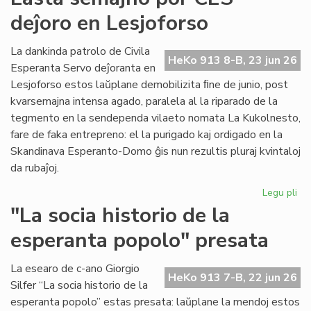
for
deĵoro en Lesjoforso
en
ro
tir
La dankinda patrolo de Civila
HeKo 913 8-B, 23 jun 26
Esperanta Servo deĵoranta en
Lesjoforso estos laŭplane demobilizita ﬁne de junio, post
kvarsemajna intensa agado, paralela al la riparado de la
tegmento en la sendependa vilaeto nomata La Kukolnesto,
fare de faka entrepreno: el la purigado kaj ordigado en la
Skandinava Esperanto-Domo ĝis nun rezultis pluraj kvintaloj
da rubaĵoj.
Legu pli
pri
La
"La socia historio de la
se
esperanta popolo" presata
po
CE
deĵ
La esearo de c-ano Giorgio
HeKo 913 7-B, 22 jun 26
en
Silfer “La socia historio de la
Les
esperanta popolo” estas presata: laŭplane la mendoj estos