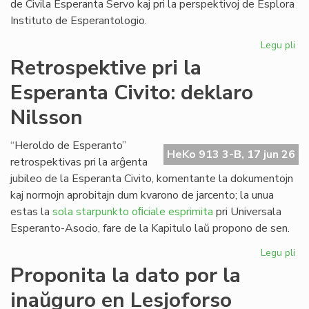
de Civila Esperanta Servo kaj pri la perspektivoj de Esplora
Instituto de Esperantologio.
Legu pli
pri
La
Retrospektive pri la
jun
Esperanta Civito: deklaro
ku
de
Nilsson
la
Kap
“Heroldo de Esperanto”
HeKo 913 3-B, 17 jun 26
retrospektivas pri la arĝenta
jubileo de la Esperanta Civito, komentante la dokumentojn
kaj normojn aprobitajn dum kvarono de jarcento; la unua
estas la
sola starpunkto oﬁciale esprimita
pri Universala
Esperanto-Asocio, fare de la Kapitulo laŭ propono de sen.
Legu pli
pri
Re
Proponita la dato por la
pri
inaŭguro en Lesjoforso
la