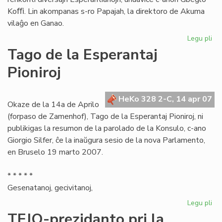
Koﬃ. Lin akompanas s-ro Papajah, la direktoro de Akuma
vilaĝo en Ganao.
Legu pli
pri
Es
Tago de la Esperantaj
Ce
Pioniroj
pl
en
Ga
HeKo 328 2-C, 14 apr 07
Okaze de la 14a de Aprilo
(forpaso de Zamenhof), Tago de la Esperantaj Pioniroj, ni
publikigas la resumon de la parolado de la Konsulo, c-ano
Giorgio Silfer, ĉe la inaŭgura sesio de la nova Parlamento,
en Bruselo 19 marto 2007.
* * * * *
Gesenatanoj, gecivitanoj,
Legu pli
pri
Ta
TEJO-prezidanto pri la