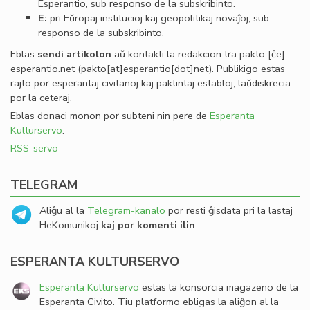
Esperantio, sub responso de la subskribinto.
E:
pri Eŭropaj institucioj kaj geopolitikaj novaĵoj, sub
responso de la subskribinto.
Eblas
sendi
artikolon
aŭ kontakti la redakcion tra
pakto
[ĉe]
esperantio
.
net
(pakto[at]esperantio[dot]net)
. Publikigo estas
rajto por esperantaj civitanoj kaj paktintaj establoj, laŭdiskrecia
por la ceteraj.
Eblas donaci monon por subteni nin pere de
Esperanta
Kulturservo
.
RSS-servo
TELEGRAM
Aliĝu al la
Telegram-kanalo
por resti ĝisdata pri la lastaj
HeKomunikoj
kaj por komenti ilin
.
ESPERANTA KULTURSERVO
Esperanta Kulturservo
estas la konsorcia magazeno de la
Esperanta Civito. Tiu platformo ebligas la aliĝon al la