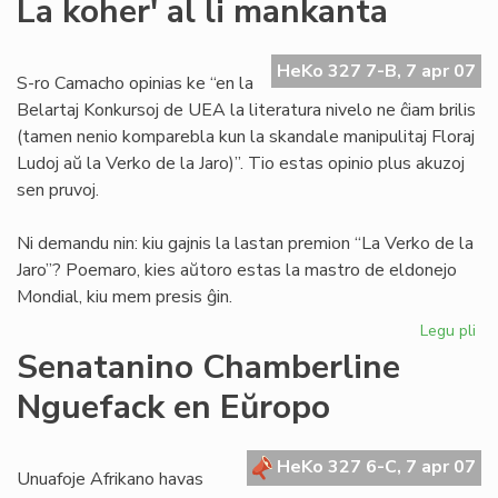
La koher' al li mankanta
bo
en
nia
HeKo 327 7-B, 7 apr 07
S-ro Camacho opinias ke “en la
lin
Belartaj Konkursoj de UEA la literatura nivelo ne ĉiam brilis
(tamen nenio komparebla kun la skandale manipulitaj Floraj
Ludoj aŭ la Verko de la Jaro)”. Tio estas opinio plus akuzoj
sen pruvoj.
Ni demandu nin: kiu gajnis la lastan premion “La Verko de la
Jaro”? Poemaro, kies aŭtoro estas la mastro de eldonejo
Mondial, kiu mem presis ĝin.
Legu pli
pri
La
Senatanino Chamberline
koh
Nguefack en Eŭropo
al
li
ma
HeKo 327 6-C, 7 apr 07
Unuafoje Afrikano havas