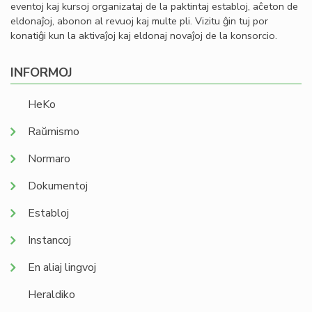
eventoj kaj kursoj organizataj de la paktintaj establoj, aĉeton de
eldonaĵoj, abonon al revuoj kaj multe pli. Vizitu ĝin tuj por
konatiĝi kun la aktivaĵoj kaj eldonaj novaĵoj de la konsorcio.
INFORMOJ
HeKo
Raŭmismo
Normaro
Dokumentoj
Establoj
Instancoj
En aliaj lingvoj
Heraldiko