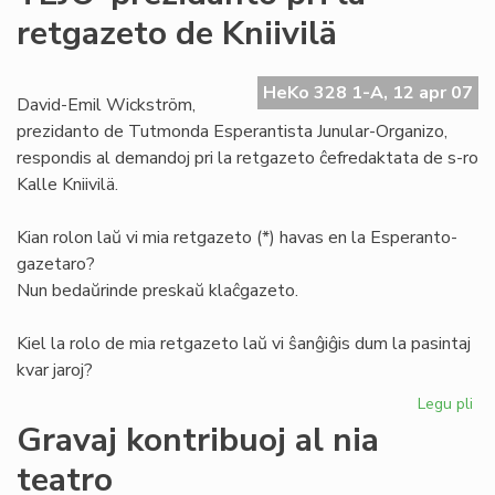
de
retgazeto de Kniivilä
la
Es
Pio
HeKo 328 1-A, 12 apr 07
David-Emil Wickström,
prezidanto de Tutmonda Esperantista Junular-Organizo,
respondis al demandoj pri la retgazeto ĉefredaktata de s-ro
Kalle Kniivilä.
Kian rolon laŭ vi mia retgazeto (*) havas en la Esperanto-
gazetaro?
Nun bedaŭrinde preskaŭ klaĉgazeto.
Kiel la rolo de mia retgazeto laŭ vi ŝanĝiĝis dum la pasintaj
kvar jaroj?
Legu pli
pri
TE
Gravaj kontribuoj al nia
pr
teatro
pri