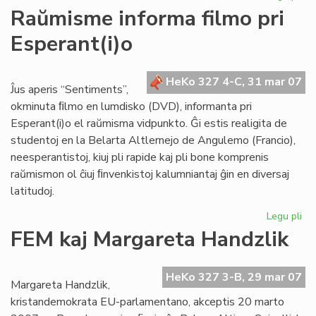
He
Raŭmisme informa filmo pri
de
Esperant(i)o
Es
du
nu
HeKo 327 4-C, 31 mar 07
en
Ĵus aperis “Sentiments”,
ma
okminuta ﬁlmo en lumdisko (DVD), informanta pri
Esperant(i)o el raŭmisma vidpunkto. Ĝi estis realigita de
studentoj en la Belarta Altlernejo de Angulemo (Francio),
neesperantistoj, kiuj pli rapide kaj pli bone komprenis
raŭmismon ol ĉiuj ﬁnvenkistoj kalumniantaj ĝin en diversaj
latitudoj.
Legu pli
pri
Ra
FEM kaj Margareta Handzlik
in
fil
pri
HeKo 327 3-B, 29 mar 07
Margareta Handzlik,
Esp
kristandemokrata EU-parlamentano, akceptis 20 marto