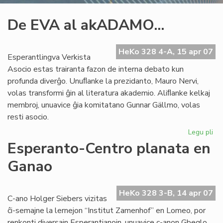
De EVA al akADAMO...
HeKo 328 4-A, 15 apr 07
Esperantlingva Verkista
Asocio estas trairanta fazon de interna debato kun
profunda diverĝo. Unuﬂanke la prezidanto, Mauro Nervi,
volas transformi ĝin al literatura akademio. Aliﬂanke kelkaj
membroj, unuavice ĝia komitatano Gunnar Gällmo, volas
resti asocio.
Legu pli
pri
De
Esperanto-Centro planata en
EV
Ganao
al
ak
HeKo 328 3-B, 14 apr 07
C-ano Holger Siebers vizitas
ĉi-semajne la lernejon “Institut Zamenhof” en Lomeo, por
renkonti diversajn Esperantianojn, unuavice c-anon Gbeglo