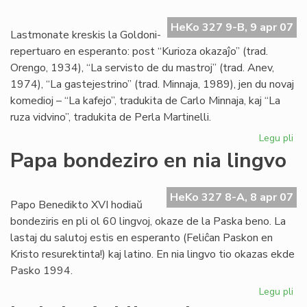
la
re
HeKo 327 9-B, 9 apr 07
de
Lastmonate kreskis la Goldoni-
Kni
repertuaro en esperanto: post “Kurioza okazaĵo” (trad.
Orengo, 1934), “La servisto de du mastroj” (trad. Anev,
1974), “La gastejestrino” (trad. Minnaja, 1989), jen du novaj
komedioj – “La kafejo”, tradukita de Carlo Minnaja, kaj “La
ruza vidvino”, tradukita de Perla Martinelli.
Legu pli
pri
Gr
Papa bondeziro en nia lingvo
kon
al
nia
HeKo 327 8-A, 8 apr 07
Papo Benedikto XVI hodiaŭ
tea
bondeziris en pli ol 60 lingvoj, okaze de la Paska beno. La
lastaj du salutoj estis en esperanto (Feliĉan Paskon en
Kristo resurektinta!) kaj latino. En nia lingvo tio okazas ekde
Pasko 1994.
Legu pli
pri
Pa