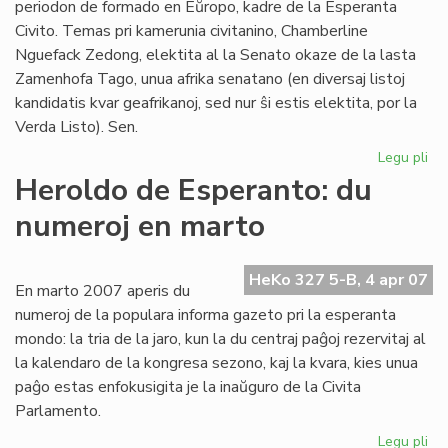
periodon de formado en Eŭropo, kadre de la Esperanta
Civito. Temas pri kamerunia civitanino, Chamberline
Nguefack Zedong, elektita al la Senato okaze de la lasta
Zamenhofa Tago, unua afrika senatano (en diversaj listoj
kandidatis kvar geafrikanoj, sed nur ŝi estis elektita, por la
Verda Listo). Sen.
Legu pli
pri
Se
Heroldo de Esperanto: du
Ch
numeroj en marto
Ng
en
Eŭ
HeKo 327 5-B, 4 apr 07
En marto 2007 aperis du
numeroj de la populara informa gazeto pri la esperanta
mondo: la tria de la jaro, kun la du centraj paĝoj rezervitaj al
la kalendaro de la kongresa sezono, kaj la kvara, kies unua
paĝo estas enfokusigita je la inaŭguro de la Civita
Parlamento.
Legu pli
pri