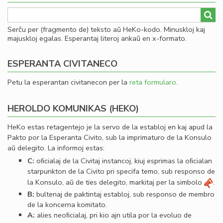
Serĉu per (fragmento de) teksto aŭ HeKo-kodo. Minuskloj kaj
majuskloj egalas. Esperantaj literoj ankaŭ en x-formato.
ESPERANTA CIVITANECO
Petu la esperantan civitanecon per la
reta formularo
.
HEROLDO KOMUNIKAS (HEKO)
HeKo estas retagentejo je la servo de la establoj en kaj apud la
Pakto por la Esperanta Civito, sub la imprimaturo de la Konsulo
aŭ delegito. La informoj estas:
C:
oﬁcialaj de la Civitaj instancoj, kiuj esprimas la oﬁcialan
starpunkton de la Civito pri specifa temo, sub responso de
la Konsulo, aŭ de ties delegito, markitaj per la simbolo
.
B:
bultenaj de paktintaj establoj, sub responso de membro
de la koncerna komitato.
A:
alies neoﬁcialaj, pri kio ajn utila por la evoluo de