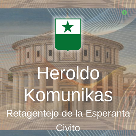
Skip
to
main
content
Heroldo
Komunikas
Retagentejo de la Esperanta
Civito