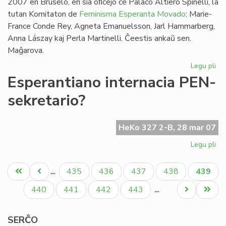
2007 en Bruselo, en sia oﬁcejo ĉe Palaco Altiero Spinelli, la
tutan Komitaton de
Feminisma Esperanta Movado
: Marie-
France Conde Rey, Agneta Emanuelsson, Jarl Hammarberg,
Anna Lászay kaj Perla Martinelli. Ĉeestis ankaŭ sen.
Maĝarova.
Legu pli
pri
FE
Esperantiano internacia PEN-
kaj
sekretario?
Ma
Ha
HeKo 327 2-B, 28 mar 07
Legu pli
pri
Es
Pagination
int
Unua
Antaŭa
Paĝo
Paĝo
Paĝo
Paĝo
Aktual
435
436
437
438
439
…
PE
paĝo
paĝo
paĝo
sek
Paĝo
Paĝo
Paĝo
Paĝo
Next
Last
440
441
442
443
…
page
page
SERĈO