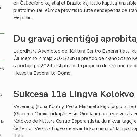
en Ĉaŭdefono kaj aliaj el Brazilo kaj Italio kuplitaj unuafo
aŭ
platformo, laŭ eŭropa provizisto tute sendependa de transa
Hispanio.
Du gravaj orientiĝoj aprobit
La ordinara Asembleo de Kultura Centro Esperantista, ku
Ĉaŭdefono 2 majo 2025 sub la prezido de c-ano Stano Ke
raportojn pri 2024 diskutis pri la propono de reformo de d
kaj
Helvetia Esperanto-Domo.
Sukcesa 11a Lingva Kolokvo
la
Veteranoj (Ilona Koutny, Perla Martinelli kaj Giorgio Silfer
(Giacomo Comincini kaj Alessio Giordano) prelege vervis e
Kolokvo de Kultura Centro Esperantista, dum kvar tagoj e
 de
ĉeftemo “Vivanta lingvo de vivanta komunumo”, kun partopr
o
Italio.