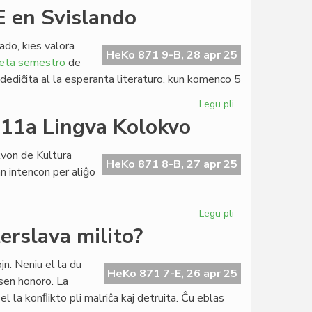
Latino
IE en Svislando
kiel
EU-
ado, kies valora
lingvo?
HeKo 871 9-B, 28 apr 25
eta semestro
de
Respondas
ediĉita al la esperanta literaturo, kun komenco 5
Vinko
Oŝlak
Legu pli
pri
Semestro
 11a Lingva Kolokvo
pri
literaturo
kvon de Kultura
ĉe
HeKo 871 8-B, 27 apr 25
n intencon per aliĝo
EIE
en
Svislando
Legu pli
pri
Telematika
erslava milito?
partopreno
en
jn. Neniu el la du
la
HeKo 871 7-E, 26 apr 25
 sen honoro. La
11a
el la konﬂikto pli malriĉa kaj detruita. Ĉu eblas
Lingva