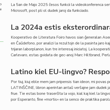
mo
La 5an de Majo 2025 ĉesos funkcii la videokonferenca se
de
Microsoft, post pli ol dudek jaroj da funkciado.
La 2024a estis eksterordinar
Kooperativo de Literatura Foiro havos sian ĝeneralan A
en Ĉaŭdefono, por analizi la rezultojn de la pasinta jaro ka
trijaran laborplanon, kun tre interesaj iniciatoj. La kooper
Carlevaro, estas gvidata de gec-anoj Marc Hiltbrand, Perla M
Latino kiel EU-lingvo? Resp
Por tiuj, kiuj eble mem jam pripensis tian ideon, mi povas
LATINŠČINE, libron aperintan antaŭ verŝajne jam dudek jar
frue. Tie estas bone traserĉita la vojo, kial kaj kiel la l
por Esperanto, ﬁne »mortis« en la senco de praktika parol