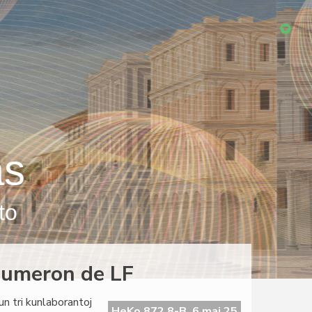
as
to
 numeron de LF
un tri kunlaborantoj
HeKo 872 8-B, 6 maj 25