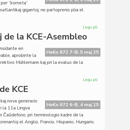
je per “kometa”
tlantikaj gigantoj; ne partoprenis plia el
Legu pli
pri
La
aj de la KCE-Asembleo
redakcio
liveris
nsidante en
la
HeKo 872 7-B: 5 maj 25
able, aprobinte la
junian
irektivo Mühlemann kaj pri la evaluo de la
numeron
de
LF
Legu pli
pri
Du
 de KCE
gravaj
orientiĝoj
) kaj nova generacio
aprobitaj
HeKo 872 6-B, 4 maj 25
n la 11a Lingva
de
n Ĉaŭdefono, pri terminologio kadre de la
la
enantoj el Anglio, Francio, Hispanio, Hungario,
KCE-
Asembleo