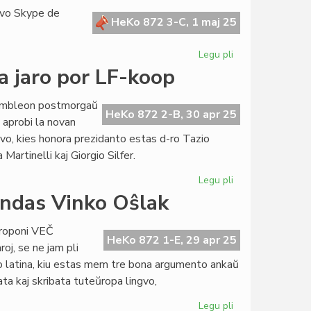
projekto
rvo Skype de
de
HeKo 872 3-C, 1 maj 25
nova
itallingva
Legu pli
pri
periodaĵo
Arĥivu
a jaro por LF-koop
vian
Skajpo-
sembleon postmorgaŭ
historion!
HeKo 872 2-B, 30 apr 25
j aprobi la novan
ativo, kies honora prezidanto estas d-ro Tazio
artinelli kaj Giorgio Silfer.
Legu pli
pri
La
ondas Vinko Oŝlak
2024a
estis
 proponi VEČ
eksterordinara
HeKo 872 1-E, 29 apr 25
oj, se ne jam pli
jaro
ingvo latina, kiu estas mem tre bona argumento ankaŭ
por
ata kaj skribata tuteŭropa lingvo,
LF-
koop
Legu pli
pri