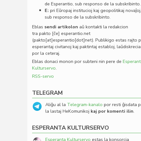
de Esperantio, sub responso de la subskribinto.
E:
pri Eŭropaj institucioj kaj geopolitikaj novaĵoj
sub responso de la subskribinto.
Eblas
sendi
artikolon
aŭ kontakti la redakcion
tra
pakto
[ĉe]
esperantio
.
net
(pakto[at]esperantio[dot]net)
. Publikigo estas rajto 
esperantaj civitanoj kaj paktintaj establoj, laŭdiskrecia
por la ceteraj.
Eblas donaci monon por subteni nin pere de
Esperant
Kulturservo
.
RSS-servo
TELEGRAM
Aliĝu al la
Telegram-kanalo
por resti ĝisdata p
la lastaj HeKomunikoj
kaj por komenti ilin
.
ESPERANTA KULTURSERVO
Esperanta Kulturservo
estas la konsorcia