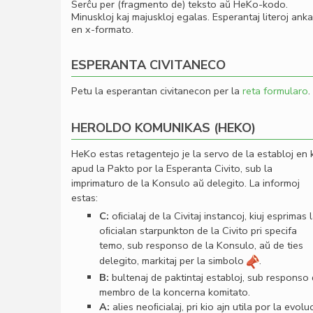
Serĉu per (fragmento de) teksto aŭ HeKo-kodo.
Minuskloj kaj majuskloj egalas. Esperantaj literoj ank
en x-formato.
ESPERANTA CIVITANECO
Petu la esperantan civitanecon per la
reta formularo
.
HEROLDO KOMUNIKAS (HEKO)
HeKo estas retagentejo je la servo de la establoj en 
apud la Pakto por la Esperanta Civito, sub la
imprimaturo de la Konsulo aŭ delegito. La informoj
estas:
C:
oﬁcialaj de la Civitaj instancoj, kiuj esprimas 
oﬁcialan starpunkton de la Civito pri specifa
temo, sub responso de la Konsulo, aŭ de ties
delegito, markitaj per la simbolo
.
B:
bultenaj de paktintaj establoj, sub responso
membro de la koncerna komitato.
A:
alies neoﬁcialaj, pri kio ajn utila por la evolu