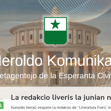
eroldo Komunik
etagentejo de la Esperanta Civi
La redakcio liveris la junian
Kunsidis hieraŭ vespere la redakcio de “Literatura Foiro”, k