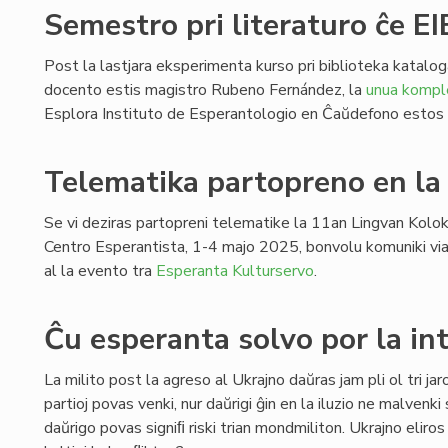
Semestro pri literaturo ĉe E
Post la lastjara eksperimenta kurso pri biblioteka katalog
docento estis magistro Rubeno Fernández, la
unua kompl
Esplora Instituto de Esperantologio en Ĉaŭdefono estos d
Telematika partopreno en la
Se vi deziras partopreni telematike la 11an Lingvan Kolo
Centro Esperantista, 1-4 majo 2025, bonvolu komuniki via
al la evento tra
Esperanta Kulturservo
.
Ĉu esperanta solvo por la int
La milito post la agreso al Ukrajno daŭras jam pli ol tri jaro
partioj povas venki, nur daŭrigi ĝin en la iluzio ne malvenki
daŭrigo povas signiﬁ riski trian mondmiliton. Ukrajno eliros 