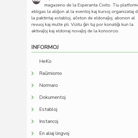
magazeno de la Esperanta Civito. Tiu platfor
ebligas la aliĝon al la eventoj kaj kursoj organizataj 
la paktintaj establoj, aĉeton de eldonaĵoj, abonon al
revuoj kaj multe pli. Vizitu ĝin tuj por konatiĝi kun la
aktivaĵoj kaj eldonaj novaĵoj de la konsorcio.
INFORMOJ
HeKo
Raŭmismo
Normaro
Dokumentoj
Establoj
Instancoj
En aliaj lingvoj