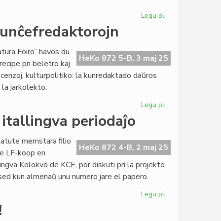
Legu pli
pri
Sukcesa
kunĉefredaktorojn
11a
Lingva
atura Foiro” havos du
Kolokvo
HeKo 872 5-B, 3 maj 25
recipe pri beletro kaj
de
recenzoj, kulturpolitiko: la kunredaktado daŭros
KCE
la jarkolekto.
Legu pli
pri
"Literatura
itallingva periodaĵo
Foiro"
havos
statute memstara ﬁlio
du
HeKo 872 4-B, 2 maj 25
de LF-koop en
kunĉefredaktoroj
gva Kolokvo de KCE, por diskuti pri la projekto
o sed kun almenaŭ unu numero jare el papero.
Legu pli
pri
Aprobita
!
la