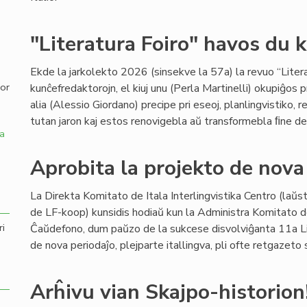
,
"Literatura Foiro" havos du 
Ekde la jarkolekto 2026 (sinsekve la 57a) la revuo “Liter
por
kunĉefredaktorojn, el kiuj unu (Perla Martinelli) okupiĝos p
alia (Alessio Giordano) precipe pri eseoj, planlingvistiko, 
tutan jaron kaj estos renovigebla aŭ transformebla ﬁne de 
a
Aprobita la projekto de nova 
La Direkta Komitato de Itala Interlingvistika Centro (laŭ
de LF-koop) kunsidis hodiaŭ kun la Administra Komitato 
ri
Ĉaŭdefono, dum paŭzo de la sukcese disvolviĝanta 11a Lin
de nova periodaĵo, plejparte itallingva, pli ofte retgazet
Arĥivu vian Skajpo-historion