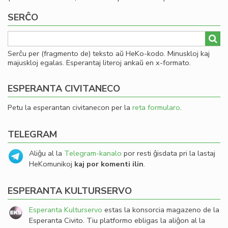
SERĈO
Serĉu per (fragmento de) teksto aŭ HeKo-kodo. Minuskloj kaj
majuskloj egalas. Esperantaj literoj ankaŭ en x-formato.
ESPERANTA CIVITANECO
Petu la esperantan civitanecon per la
reta formularo
.
TELEGRAM
Aliĝu al la
Telegram-kanalo
por resti ĝisdata pri la lastaj
HeKomunikoj
kaj por komenti ilin
.
ESPERANTA KULTURSERVO
Esperanta Kulturservo
estas la konsorcia magazeno de la
Esperanta Civito. Tiu platformo ebligas la aliĝon al la