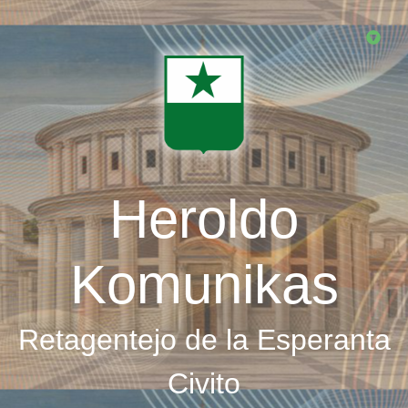
Skip
to
main
content
Heroldo
Komunikas
Retagentejo de la Esperanta
Civito