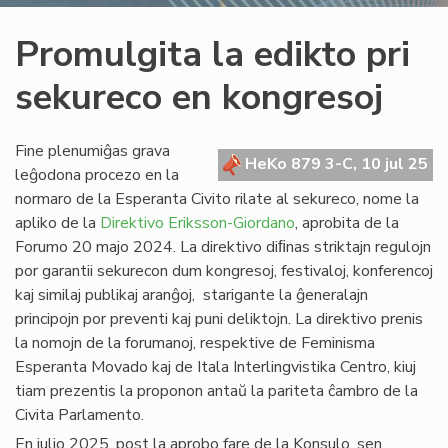
Promulgita la edikto pri
sekureco en kongresoj
Fine plenumiĝas grava
HeKo 879 3-C, 10 jul 25
leĝodona procezo en la
normaro de la Esperanta Civito rilate al sekureco, nome la
apliko de la
Direktivo Eriksson-Giordano
, aprobita de la
Forumo 20 majo 2024. La direktivo diﬁnas striktajn regulojn
por garantii sekurecon dum kongresoj, festivaloj, konferencoj
kaj similaj publikaj aranĝoj, starigante la ĝeneralajn
principojn por preventi kaj puni deliktojn. La direktivo prenis
la nomojn de la forumanoj, respektive de Feminisma
Esperanta Movado kaj de Itala Interlingvistika Centro, kiuj
tiam prezentis la proponon antaŭ la pariteta ĉambro de la
Civita Parlamento.
En julio 2025, post la aprobo fare de la Konsulo, sen.