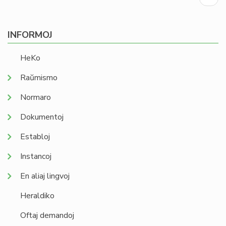
page
INFORMOJ
HeKo
Raŭmismo
Normaro
Dokumentoj
Establoj
Instancoj
En aliaj lingvoj
Heraldiko
Oftaj demandoj