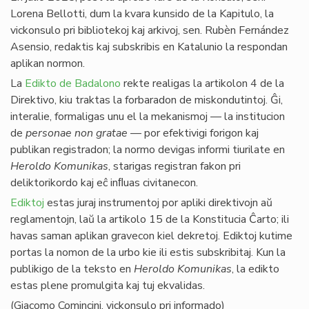
Lorena Bellotti, dum la kvara kunsido de la Kapitulo, la
vickonsulo pri bibliotekoj kaj arkivoj, sen. Rubèn Fernández
Asensio, redaktis kaj subskribis en Katalunio la respondan
aplikan normon.
La
Edikto de Badalono
rekte realigas la artikolon 4 de la
Direktivo, kiu traktas la forbaradon de miskondutintoj. Ĝi,
interalie, formaligas unu el la mekanismoj — la institucion
de
personae non gratae
— por efektivigi forigon kaj
publikan registradon; la normo devigas informi tiurilate en
Heroldo Komunikas
, starigas registran fakon pri
deliktorikordo kaj eĉ inﬂuas civitanecon.
Ediktoj
estas juraj instrumentoj por apliki direktivojn aŭ
reglamentojn, laŭ la artikolo 15 de la Konstitucia Ĉarto; ili
havas saman aplikan gravecon kiel dekretoj. Ediktoj kutime
portas la nomon de la urbo kie ili estis subskribitaj. Kun la
publikigo de la teksto en
Heroldo Komunikas
, la edikto
estas plene promulgita kaj tuj ekvalidas.
(Giacomo Comincini, vickonsulo pri informado)