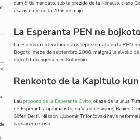
dum ĉi tiu mandato, sub la prezido de la Konsulo, c-ano Gio
aŭ
okazis en Vilno la 28an de majo.
La Esperanta PEN ne bojkot
La esperanto-literaturo estos reprezentata en la PEN-
Bogoto, meze de septembro 2008, malgraŭ la alvoko de
bojkoti la kongreson en Kolombio.
kaj
Renkonto de la Kapitulo kun
la
Laŭ
propono de la Esperanta Civito
, okaze de la unua T
de Esperantistoj-Ĵurnalistoj en Vilno gesinjoroj Ranieri Cl
Silfer, Bertil Nilsson, Ljubomir Trifonĉovski havis neformal
kaj sincera etoso.
 de
o