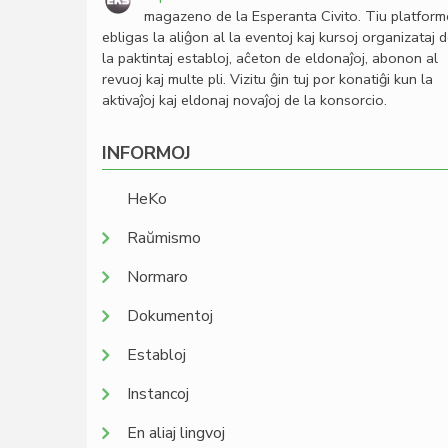
magazeno de la Esperanta Civito. Tiu platfor
ebligas la aliĝon al la eventoj kaj kursoj organizataj 
la paktintaj establoj, aĉeton de eldonaĵoj, abonon al
revuoj kaj multe pli. Vizitu ĝin tuj por konatiĝi kun la
aktivaĵoj kaj eldonaj novaĵoj de la konsorcio.
INFORMOJ
HeKo
Raŭmismo
Normaro
Dokumentoj
Establoj
Instancoj
En aliaj lingvoj