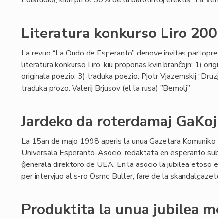
Edistudio), kiun pli ol 50% de la balotintoj elektis “La Ve
Literatura konkurso Liro 20
La revuo “La Ondo de Esperanto” denove invitas partopreni
literatura konkurso Liro, kiu proponas kvin branĉojn: 1) orig
originala poezio; 3) traduka poezio: Pjotr Vjazemskij “Dru
traduka prozo: Valerij Brjusov (el la rusa) ”Bemolj”
Jardeko da roterdamaj GaKoj
La 15an de majo 1998 aperis la unua Gazetara Komuniko
Universala Esperanto-Asocio, redaktata en esperanto sub
ĝenerala direktoro de UEA. En la asocio la jubilea etoso es
per intervjuo al s-ro Osmo Buller, fare de la skandalgazet
Produktita la unua jubilea m