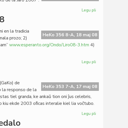
rko de la Jaro 2007”.
Esperanta
PEN
Legu pli
pri
"La
08
lingvo
serena"
 en la tradicia
Verko
HeKo 356 8-A, 18 maj 08
inala prozo; 2)
de
zjam”
www.esperanto.org/Ondo/Liro08-3.htm
4)
la
Jaro
Legu pli
pri
Literatura
konkurso
Liro
 (GaKo) de
2008
HeKo 353 7-A, 17 maj 08
 la responso de la
tas tiel granda, ke ankaŭ tion oni ĵus celebris,
o kiu ekde 2003 oﬁcas interalie kiel lia voĉtubo.
Legu pli
pri
Jardeko
edalo
da