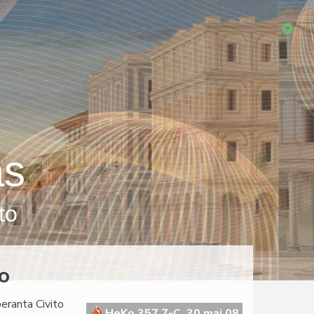
as
to
o
peranta Civito
HeKo 357 7-C, 30 maj 08