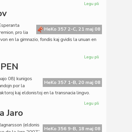
Legu pli
pri
UEA-
ov
Estraro
kaj
 Esperanta
Kapitulo
HeKo 357 2-C, 21 maj 08
emion, pro lia
en
gvon en la gimnazio, fondis kaj gvidis la unuan en
Vilno
Legu pli
pri
Honorigo
a PEN
al
civitano
ajo 08) kunigos
Mladenov
HeKo 357 1-B, 20 maj 08
ndojn por la
aktoroj kaj eldonistoj en la transnacia lingvo.
Legu pli
pri
Nova
a Jaro
etapo
por
 Ragnarsson (eldonis
la
HeKo 356 9-B, 18 maj 08