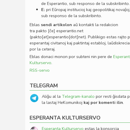
de Esperantio, sub responso de la subskribinto.
E:
pri Eŭropaj institucioj kaj geopolitikaj novaĵoj
sub responso de la subskribinto.
Eblas
sendi
artikolon
aŭ kontakti la redakcion
tra
pakto
[ĉe]
esperantio
.
net
(pakto[at]esperantio[dot]net)
. Publikigo estas rajto 
esperantaj civitanoj kaj paktintaj establoj, laŭdiskrecia
por la ceteraj.
Eblas donaci monon por subteni nin pere de
Esperant
Kulturservo
.
RSS-servo
TELEGRAM
Aliĝu al la
Telegram-kanalo
por resti ĝisdata p
la lastaj HeKomunikoj
kaj por komenti ilin
.
ESPERANTA KULTURSERVO
Esperanta Kulturservo
estas la konsorcia