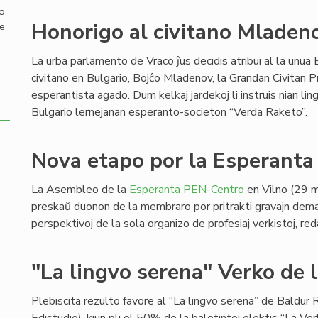
mo
Honorigo al civitano Mladen
de
La urba parlamento de Vraco ĵus decidis atribui al la unua
civitano en Bulgario, Bojĉo Mladenov, la Grandan Civitan Pr
esperantista agado. Dum kelkaj jardekoj li instruis nian lin
Bulgario lernejanan esperanto-societon “Verda Raketo”.
Nova etapo por la Esperant
La Asembleo de la
Esperanta PEN-Centro
en Vilno (29 m
preskaŭ duonon de la membraro por pritrakti gravajn dema
perspektivoj de la sola organizo de profesiaj verkistoj, red
"La lingvo serena" Verko de l
Plebiscita rezulto favore al “La lingvo serena” de Baldur