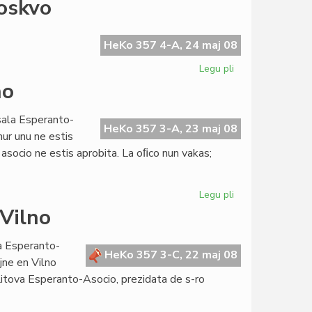
Moskvo
de
la
Kapitulo
HeKo 357 4-A, 24 maj 08
kun
Legu pli
pri
la
Esperantistino
no
UEA-
arestita
estraro
en
sala Esperanto-
Moskvo
HeKo 357 3-A, 23 maj 08
ur unu ne estis
 asocio ne estis aprobita. La oﬁco nun vakas;
Legu pli
pri
La
 Vilno
mono
por
la Esperanto-
Sankta
HeKo 357 3-C, 22 maj 08
jne en Vilno
Neredono
Litova Esperanto-Asocio, prezidata de s-ro