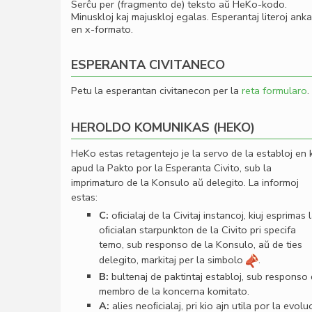
Serĉu per (fragmento de) teksto aŭ HeKo-kodo.
Minuskloj kaj majuskloj egalas. Esperantaj literoj ank
en x-formato.
ESPERANTA CIVITANECO
Petu la esperantan civitanecon per la
reta formularo
.
HEROLDO KOMUNIKAS (HEKO)
HeKo estas retagentejo je la servo de la establoj en 
apud la Pakto por la Esperanta Civito, sub la
imprimaturo de la Konsulo aŭ delegito. La informoj
estas:
C:
oﬁcialaj de la Civitaj instancoj, kiuj esprimas 
oﬁcialan starpunkton de la Civito pri specifa
temo, sub responso de la Konsulo, aŭ de ties
delegito, markitaj per la simbolo
.
B:
bultenaj de paktintaj establoj, sub responso
membro de la koncerna komitato.
A:
alies neoﬁcialaj, pri kio ajn utila por la evolu