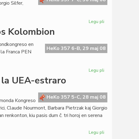
rgio Silfer,
Legu pli
pri
La
os Kolombion
Kapitulo
kunvenis
mondkongreso en
en
HeKo 357 6-B, 29 maj 08
 la Franca PEN
Vilno
Legu pli
pri
La
 la UEA-estraro
Esperanta
PEN
ne
HeKo 357 5-C, 28 maj 08
utmonda Kongreso
bojkotos
erici, Claude Nourmont, Barbara Pietrzak kaj Giorgio
Kolombion
an renkonton, kiu pasis dum ĉ. tri horoj en serena
Legu pli
pri
Renkonto