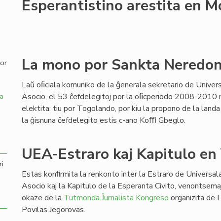
Esperantistino arestita en 
,
La mono por Sankta Neredo
por
Laŭ oﬁciala komuniko de la ĝenerala sekretario de Univer
Asocio, el 53 ĉefdelegitoj por la oﬁcperiodo 2008-2010 n
a
elektita: tiu por Togolando, por kiu la propono de la landa
la ĝisnuna ĉefdelegito estis c-ano Koﬃ Gbeglo.
UEA-Estraro kaj Kapitulo en
ri
Estas konﬁrmita la renkonto inter la Estraro de Universa
Asocio kaj la Kapitulo de la Esperanta Civito, venontsema
okaze de la
Tutmonda Ĵurnalista Kongreso
organizita de 
Povilas Jegorovas.